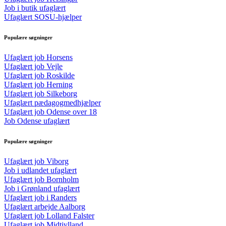
Job i butik ufaglært
Ufaglært SOSU-hjælper
Populære søgninger
Ufaglært job Horsens
Ufaglært job Vejle
Ufaglært job Roskilde
Ufaglært job Herning
Ufaglært job Silkeborg
Ufaglært pædagogmedhjælper
Ufaglært job Odense over 18
Job Odense ufaglært
Populære søgninger
Ufaglært job Viborg
Job i udlandet ufaglært
Ufaglært job Bornholm
Job i Grønland ufaglært
Ufaglært job i Randers
Ufaglært arbejde Aalborg
Ufaglært job Lolland Falster
Ufaglært job Midtjylland