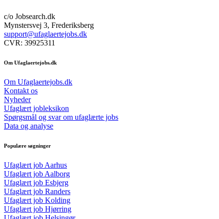
c/o Jobsearch.dk
Mynstersvej 3, Frederiksberg
support@ufaglaertejobs.dk
CVR: 39925311
Om Ufaglaertejobs.dk
Om Ufaglaertejobs.dk
Kontakt os
Nyheder
Ufaglært jobleksikon
Spørgsmål og svar om ufaglærte jobs
Data og analyse
Populære søgninger
Ufaglært job Aarhus
Ufaglært job Aalborg
Ufaglært job Esbjerg
Ufaglært job Randers
Ufaglært job Kolding
Ufaglært job Hjørring
Ufaglært job Helsingør