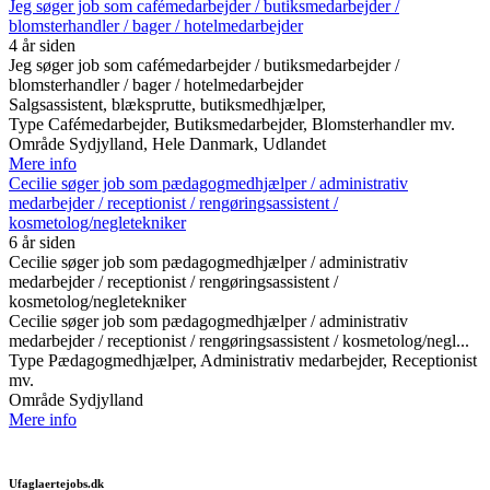
Jeg søger job som cafémedarbejder / butiksmedarbejder /
blomsterhandler / bager / hotelmedarbejder
4 år siden
Jeg søger job som cafémedarbejder / butiksmedarbejder /
blomsterhandler / bager / hotelmedarbejder
Salgsassistent, blæksprutte, butiksmedhjælper,
Type
Cafémedarbejder, Butiksmedarbejder, Blomsterhandler mv.
Område
Sydjylland, Hele Danmark, Udlandet
Mere info
Cecilie søger job som pædagogmedhjælper / administrativ
medarbejder / receptionist / rengøringsassistent /
kosmetolog/negletekniker
6 år siden
Cecilie søger job som pædagogmedhjælper / administrativ
medarbejder / receptionist / rengøringsassistent /
kosmetolog/negletekniker
Cecilie søger job som pædagogmedhjælper / administrativ
medarbejder / receptionist / rengøringsassistent / kosmetolog/negl...
Type
Pædagogmedhjælper, Administrativ medarbejder, Receptionist
mv.
Område
Sydjylland
Mere info
Ufaglaertejobs.dk