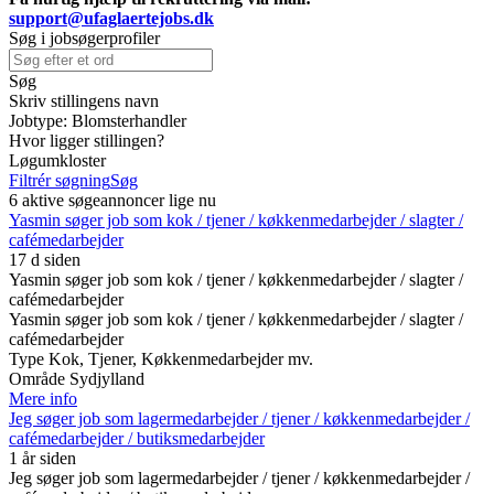
support@ufaglaertejobs.dk
Søg i jobsøgerprofiler
Søg
Skriv stillingens navn
Jobtype:
Blomsterhandler
Hvor ligger stillingen?
Løgumkloster
Filtrér søgning
Søg
6 aktive søgeannoncer lige nu
Yasmin søger job som kok / tjener / køkkenmedarbejder / slagter /
cafémedarbejder
17 d siden
Yasmin søger job som kok / tjener / køkkenmedarbejder / slagter /
cafémedarbejder
Yasmin søger job som kok / tjener / køkkenmedarbejder / slagter /
cafémedarbejder
Type
Kok, Tjener, Køkkenmedarbejder mv.
Område
Sydjylland
Mere info
Jeg søger job som lagermedarbejder / tjener / køkkenmedarbejder /
cafémedarbejder / butiksmedarbejder
1 år siden
Jeg søger job som lagermedarbejder / tjener / køkkenmedarbejder /