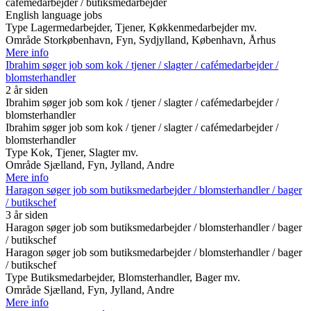
cafémedarbejder / butiksmedarbejder
English language jobs
Type
Lagermedarbejder, Tjener, Køkkenmedarbejder mv.
Område
Storkøbenhavn, Fyn, Sydjylland, København, Århus
Mere info
Ibrahim søger job som kok / tjener / slagter / cafémedarbejder /
blomsterhandler
2 år siden
Ibrahim søger job som kok / tjener / slagter / cafémedarbejder /
blomsterhandler
Ibrahim søger job som kok / tjener / slagter / cafémedarbejder /
blomsterhandler
Type
Kok, Tjener, Slagter mv.
Område
Sjælland, Fyn, Jylland, Andre
Mere info
Haragon søger job som butiksmedarbejder / blomsterhandler / bager
/ butikschef
3 år siden
Haragon søger job som butiksmedarbejder / blomsterhandler / bager
/ butikschef
Haragon søger job som butiksmedarbejder / blomsterhandler / bager
/ butikschef
Type
Butiksmedarbejder, Blomsterhandler, Bager mv.
Område
Sjælland, Fyn, Jylland, Andre
Mere info