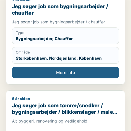
Jeg søger job som bygningsarbejder /
chauffør
Jeg søger job som bygningsarbejder / chauffør
Type
Bygningsarbejder, Chauffør
Område
Storkøbenhavn, Nordsjælland, København
Mere info
6 år siden
Jeg søger job som tømrer/snedker / bygningsarbejder / blikk
Jeg søger job som tømrer/snedker /
bygningsarbejder / blikkenslager / maler /
ufaglært
Alt byggeri, renovering og vedligehold