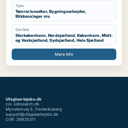
Type
Tømrer/snedker, Bygningsarbejder,
Blikkenslager mv.
Område
Storkøbenhavn, Nordsjælland, København, Midt-
og Vestsjælland, Sydsjælland, Hele Sjælland
Mere info
Ufaglaertejobs.dk
c/o Jobsearch.dk
Mynstersvej 3, Frederiksberg
support@ufaglaertejobs.dk
CVR: 39925311