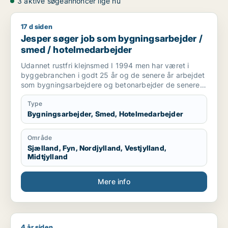
3 aktive søgeannoncer lige nu
17 d siden
Jesper søger job som bygningsarbejder / smed / hotelmeda
Jesper søger job som bygningsarbejder /
smed / hotelmedarbejder
Udannet rustfri klejnsmed I 1994 men har været i
byggebranchen i godt 25 år og de senere år arbejdet
som bygningsarbejdere og betonarbejder de senere
år som kranfører som jeg er pt.
Type
Bygningsarbejder, Smed, Hotelmedarbejder
Område
Sjælland, Fyn, Nordjylland, Vestjylland,
Midtjylland
Mere info
4 år siden
Jeg søger job som bygningsarbejder / chauffør