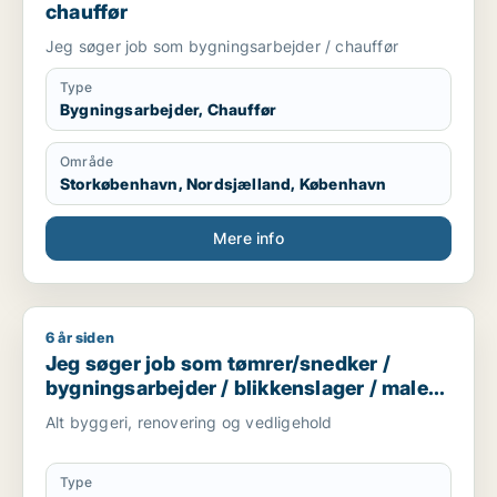
chauffør
Jeg søger job som bygningsarbejder / chauffør
Type
Bygningsarbejder, Chauffør
Område
Storkøbenhavn, Nordsjælland, København
Mere info
6 år siden
Jeg søger job som tømrer/snedker / bygningsarbejder / blikk
Jeg søger job som tømrer/snedker /
bygningsarbejder / blikkenslager / maler /
ufaglært
Alt byggeri, renovering og vedligehold
Type