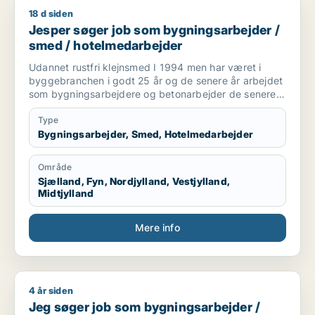
18 d siden
Jesper søger job som bygningsarbejder / smed / hotelmeda
Jesper søger job som bygningsarbejder /
smed / hotelmedarbejder
Udannet rustfri klejnsmed I 1994 men har været i
byggebranchen i godt 25 år og de senere år arbejdet
som bygningsarbejdere og betonarbejder de senere
år som kranfører som jeg er pt.
Type
Bygningsarbejder, Smed, Hotelmedarbejder
Område
Sjælland, Fyn, Nordjylland, Vestjylland,
Midtjylland
Mere info
4 år siden
Jeg søger job som bygningsarbejder / chauffør
Jeg søger job som bygningsarbejder /