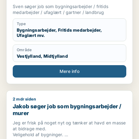
landbrug
Sven søger job som bygningsarbejder / fritids
medarbejder / ufaglært / gartner / landbrug
Type
Bygningsarbejder, Fritids medarbejder,
Ufaglært mv.
Område
Vestjylland, Midtjylland
Mere info
2 mdr siden
Jakob søger job som bygningsarbejder / murer
Jakob søger job som bygningsarbejder /
murer
Jeg er frisk på noget nyt og tænker at havd en masse
at bidrage med.
Veligehold af bygninger.