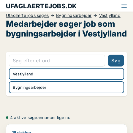
UFAGLAERTEJOBS.DK
Ufaglærte jobs søges
Bygningsarbejder
Vestjylland
Medarbejder søger job som
bygningsarbejder i Vestjylland
Søg
Vestjylland
Bygningsarbejder
4 aktive søgeannoncer lige nu
16 d siden
Jesper søger job som bygningsarbejder / smed / hotelmeda