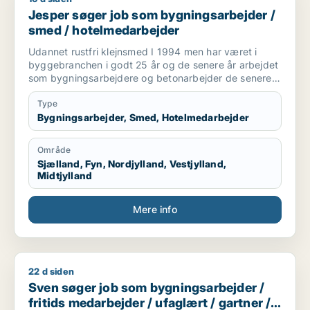
Jesper søger job som bygningsarbejder /
smed / hotelmedarbejder
Udannet rustfri klejnsmed I 1994 men har været i
byggebranchen i godt 25 år og de senere år arbejdet
som bygningsarbejdere og betonarbejder de senere
år som kranfører som jeg er pt.
Type
Bygningsarbejder, Smed, Hotelmedarbejder
Område
Sjælland, Fyn, Nordjylland, Vestjylland,
Midtjylland
Mere info
22 d siden
Sven søger job som bygningsarbejder / fritids medarbejder /
Sven søger job som bygningsarbejder /
fritids medarbejder / ufaglært / gartner /