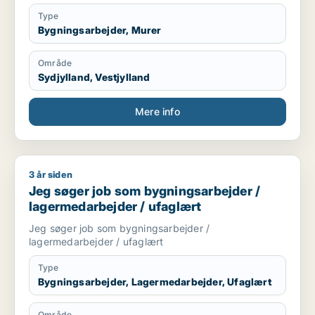
Nybyg i det mindre.
Reperationer osv indenfor de fleste håndværks fag.
Type
Bygningsarbejder, Murer
Område
Sydjylland, Vestjylland
Mere info
3 år siden
Jeg søger job som bygningsarbejder / lagermedarbejder / u
Jeg søger job som bygningsarbejder /
lagermedarbejder / ufaglært
Jeg søger job som bygningsarbejder /
lagermedarbejder / ufaglært
Type
Bygningsarbejder, Lagermedarbejder, Ufaglært
Område