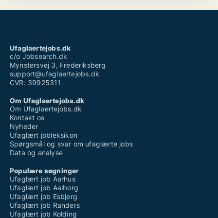
Ufaglaertejobs.dk
c/o Jobsearch.dk
Mynstersvej 3, Frederiksberg
support@ufaglaertejobs.dk
CVR: 39925311
Om Ufaglaertejobs.dk
Om Ufaglaertejobs.dk
Kontakt os
Nyheder
Ufaglært jobleksikon
Spørgsmål og svar om ufaglærte jobs
Data og analyse
Populære søgninger
Ufaglært job Aarhus
Ufaglært job Aalborg
Ufaglært job Esbjerg
Ufaglært job Randers
Ufaglært job Kolding