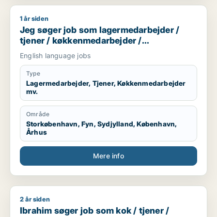
1 år siden
Jeg søger job som lagermedarbejder / tjener / køkkenmedar
Jeg søger job som lagermedarbejder /
tjener / køkkenmedarbejder /
cafémedarbejder / butiksmedarbejder
English language jobs
Type
Lagermedarbejder, Tjener, Køkkenmedarbejder
mv.
Område
Storkøbenhavn, Fyn, Sydjylland, København,
Århus
Mere info
2 år siden
Ibrahim søger job som kok / tjener / slagter / cafémedarbejd
Ibrahim søger job som kok / tjener /