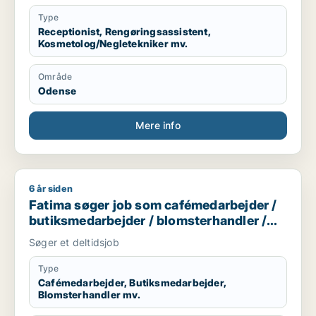
Give me chance:)
Type
Receptionist, Rengøringsassistent,
Kosmetolog/Negletekniker mv.
Område
Odense
Mere info
6 år siden
Fatima søger job som cafémedarbejder / butiksmedarbejder 
Fatima søger job som cafémedarbejder /
butiksmedarbejder / blomsterhandler /
bager
Søger et deltidsjob
Type
Cafémedarbejder, Butiksmedarbejder,
Blomsterhandler mv.