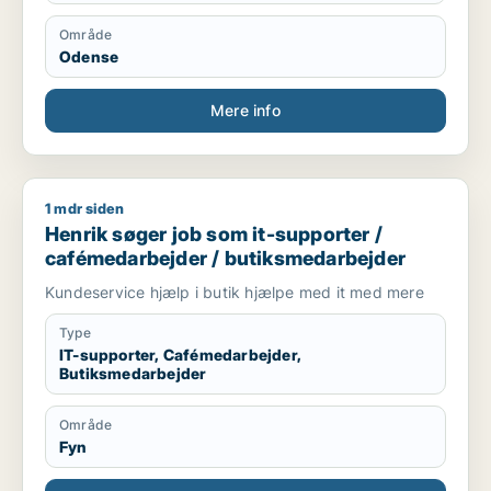
Område
Odense
Mere info
1 mdr siden
Henrik søger job som it-supporter / cafémedarbejder / buti
Henrik søger job som it-supporter /
cafémedarbejder / butiksmedarbejder
Kundeservice hjælp i butik hjælpe med it med mere
Type
IT-supporter, Cafémedarbejder,
Butiksmedarbejder
Område
Fyn