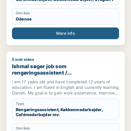
Område
Odense
Mere info
5 mdr siden
Ishmal søger job som rengøringsassistent / køkkenmedarbej
Ishmal søger job som
rengøringsassistent /
køkkenmedarbejder / cafémedarbejder /
I am 17 years old and have completed 12 years of
butiksmedarbejder / hotelmedarbejder
education. I am fluent in English and currently learning
Danish. My goal is to gain work experience, improve
my skills, and become more independent. I am
hardworking, responsible, and willing to do all kinds of
Type
tasks. I am available for all shifts and always ready to
Rengøringsassistent, Køkkenmedarbejder,
Cafémedarbejder mv.
learn new things. I want to grow both personally and
professionally while contributing positively to the
workplace.
Område