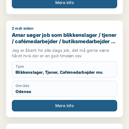
Mere info
2 mdr siden
Amar søger job som blikkenslager / tjener / cafémedarbejde
Amar søger job som blikkenslager / tjener
/ cafémedarbejder / butiksmedarbejder /
blomsterhandler
Jeg er åbent for alle slags job, det må gerne være
hårdt hvis der er en god timeløn osv
Type
Blikkenslager, Tjener, Cafémedarbejder mv.
Område
Odense
Mere info