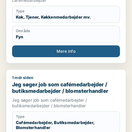
cafémedarbejder
Type
Kok, Tjener, Køkkenmedarbejder mv.
Område
Fyn
Mere info
1 mdr siden
Jeg søger job som cafémedarbejder / butiksmedarbejder / 
Jeg søger job som cafémedarbejder /
butiksmedarbejder / blomsterhandler
Jeg søger job som cafémedarbejder /
butiksmedarbejder / blomsterhandler
Type
Cafémedarbejder, Butiksmedarbejder,
Blomsterhandler