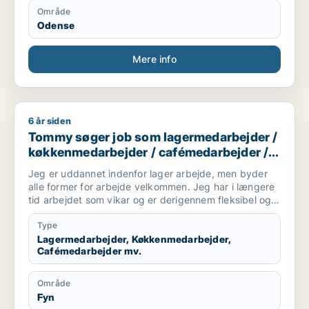
Område
Odense
Mere info
6 år siden
Tommy søger job som lagermedarbejder / køkkenmedarbejder
Tommy søger job som lagermedarbejder /
køkkenmedarbejder / cafémedarbejder /
butiksmedarbejder / ufaglært
Jeg er uddannet indenfor lager arbejde, men byder
alle former for arbejde velkommen. Jeg har i længere
tid arbejdet som vikar og er derigennem fleksibel og
omstillingsparat. Jeg glædes over veludført arbejde
og arbejder også gerne aften og nat.
Type
Lagermedarbejder, Køkkenmedarbejder,
Cafémedarbejder mv.
Område
Fyn