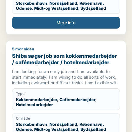
Storkøbenhavn, Nordsjælland, København,
Odense, Midt-og Vestsjælland, Sydsjælland
Mere info
5 mdr siden
Shiba søger job som køkkenmedarbejder / cafémedarbejder
Shiba søger job som køkkenmedarbejder
/ cafémedarbejder / hotelmedarbejder
I am looking for an early job and I am available to
start immediately. I am willing to do all sorts of work,
including awkward or difficult tasks. I am flexible with
working hours and responsibilities. I work hard, learn
quickly, and always do my best to support my team
Type
and help others with respect and care.
Køkkenmedarbejder, Cafémedarbejder,
Hotelmedarbejder
Område
Storkøbenhavn, Nordsjælland, København,
Odense, Midt-og Vestsjælland, Sydsjælland