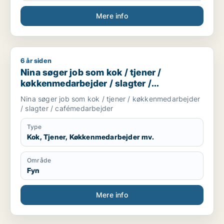
Mere info
6 år siden
Nina søger job som kok / tjener / køkkenmedarbejder / slag
Nina søger job som kok / tjener /
køkkenmedarbejder / slagter /
cafémedarbejder
Nina søger job som kok / tjener / køkkenmedarbejder
/ slagter / cafémedarbejder
Type
Kok, Tjener, Køkkenmedarbejder mv.
Område
Fyn
Mere info