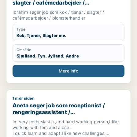
slagter / cafémedarbejder /
blomsterhandler
Ibrahim søger job som kok / tjener / slagter /
cafémedarbejder / blomsterhandler
Type
Kok, Tjener, Slagter mv.
Område
Sjælland, Fyn, Jylland, Andre
Mere info
1 mdr siden
Aneta søger job som receptionist / rengøringsassistent / kos
Aneta søger job som receptionist /
rengøringsassistent /
kosmetolog/negletekniker / børnepasser
Im very enthusiastic ,and hard working person,I like
/ tjener
working with tem and alone .
I quick learn and adapt,I like new challenges.