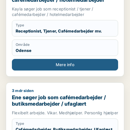
Kayla søger job som receptionist / tjener /
cafémedarbejder / hotelmedarbejder
Type
Receptionist, Tjener, Cafémedarbejder mv.
Område
Odense
Mere info
3 mdr siden
Ene søger job som cafémedarbejder / butiksmedarbejder / u
Ene søger job som cafémedarbejder /
butiksmedarbejder / ufaglært
Flexibelt arbejde. Vikar. Medhjælper. Personlig hjælper
Type
Cafémedarbejder, Butiksmedarbejder, Ufaglært