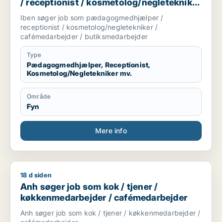
/ receptionist / kosmetolog/negletekniker
/ cafémedarbejder / butiksmedarbejder
Iben søger job som pædagogmedhjælper /
receptionist / kosmetolog/negletekniker /
cafémedarbejder / butiksmedarbejder
Type
Pædagogmedhjælper, Receptionist,
Kosmetolog/Negletekniker mv.
Område
Fyn
Mere info
18 d siden
Anh søger job som kok / tjener / køkkenmedarbejder / café
Anh søger job som kok / tjener /
køkkenmedarbejder / cafémedarbejder
Anh søger job som kok / tjener / køkkenmedarbejder /