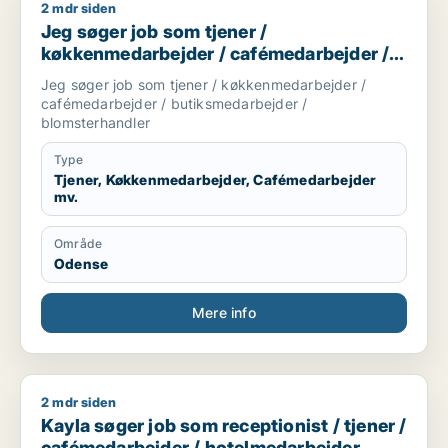
2 mdr siden
Jeg søger job som tjener / køkkenmedarbejder / cafémedarb
Jeg søger job som tjener /
køkkenmedarbejder / cafémedarbejder /
butiksmedarbejder / blomsterhandler
Jeg søger job som tjener / køkkenmedarbejder /
cafémedarbejder / butiksmedarbejder /
blomsterhandler
Type
Tjener, Køkkenmedarbejder, Cafémedarbejder
mv.
Område
Odense
Mere info
2 mdr siden
Kayla søger job som receptionist / tjener / cafémedarbejder
Kayla søger job som receptionist / tjener /
cafémedarbejder / hotelmedarbejder