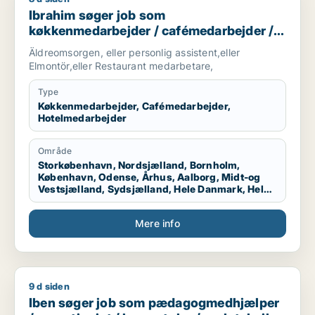
Ibrahim søger job som
køkkenmedarbejder / cafémedarbejder /
hotelmedarbejder
Äldreomsorgen, eller personlig assistent,eller
Elmontör,eller Restaurant medarbetare,
Type
Køkkenmedarbejder, Cafémedarbejder,
Hotelmedarbejder
Område
Storkøbenhavn, Nordsjælland, Bornholm,
København, Odense, Århus, Aalborg, Midt-og
Vestsjælland, Sydsjælland, Hele Danmark, Hele
Sjælland, Hele Jylland, Vestjylland
Mere info
9 d siden
Iben søger job som pædagogmedhjælper / receptionist / ko
Iben søger job som pædagogmedhjælper