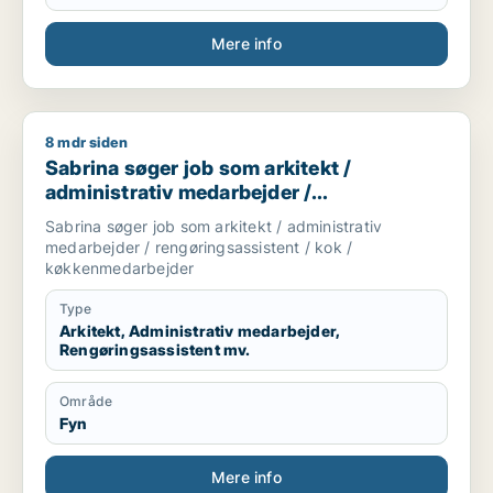
Mere info
8 mdr siden
Sabrina søger job som arkitekt / administrativ medarbejder 
Sabrina søger job som arkitekt /
administrativ medarbejder /
rengøringsassistent / kok /
Sabrina søger job som arkitekt / administrativ
køkkenmedarbejder
medarbejder / rengøringsassistent / kok /
køkkenmedarbejder
Type
Arkitekt, Administrativ medarbejder,
Rengøringsassistent mv.
Område
Fyn
Mere info