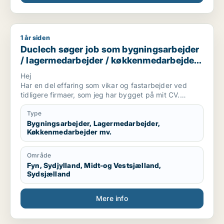
1 år siden
Duclech søger job som bygningsarbejder / lagermedarbejde
Duclech søger job som bygningsarbejder
/ lagermedarbejder / køkkenmedarbejder /
cafémedarbejder / butiksmedarbejder
Hej
Har en del effaring som vikar og fastarbejder ved
tidligere firmaer, som jeg har bygget på mit CV.
Er ikke bange for at tage fat og prøve noget.
Type
Har valgt de “ønsker”, jeg ved jeg kan finde ud af.
Bygningsarbejder, Lagermedarbejder,
Køkkenmedarbejder mv.
Område
Fyn, Sydjylland, Midt-og Vestsjælland,
Sydsjælland
Mere info