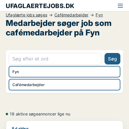
UFAGLAERTEJOBS.DK
Ufaglærte jobs søges
Cafémedarbejder
Fyn
Medarbejder søger job som
cafémedarbejder på Fyn
Søg
Fyn
Cafémedarbejder
19 aktive søgeannoncer lige nu
8 d siden
Ibrahim søger job som køkkenmedarbejder / cafémedarbejde