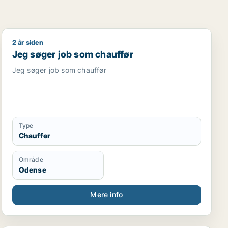
2 år siden
Jeg søger job som chauffør
Jeg søger job som chauffør
Jeg søger job som chauffør
Type
Chauffør
Område
Odense
Mere info