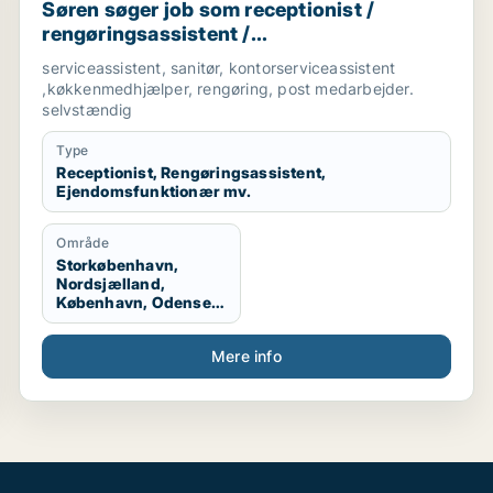
Søren søger job som receptionist /
rengøringsassistent /
ejendomsfunktionær / bud /
serviceassistent, sanitør, kontorserviceassistent
køkkenmedarbejder
,køkkenmedhjælper, rengøring, post medarbejder.
selvstændig
Type
Receptionist, Rengøringsassistent,
Ejendomsfunktionær mv.
Område
Storkøbenhavn,
Nordsjælland,
København, Odense,
Midt-og Vestsjælland,
Sydsjælland, Lolland
Mere info
og Falster, Udlandet