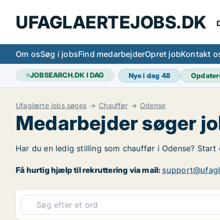
UFAGLAERTEJOBS.DK
D
Om os
Søg i jobs
Find medarbejder
Opret job
Kontakt o
JOBSEARCH.DK I DAG
Nye i dag
48
Opdater
Ufaglærte jobs søges
Chauffør
Odense
Medarbejder søger jo
Har du en ledig stilling som chauffør i Odense? Start 
Få hurtig hjælp til rekruttering via mail:
support@ufagl