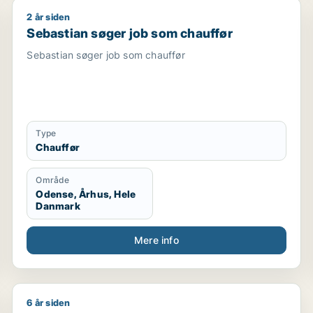
2 år siden
ksmedarbejder / naturmedarbejder / chauffør
Sebastian søger job som chauffør
Sebastian søger job som chauffør
Sebastian søger job som chauffør
Type
Chauffør
Område
Odense, Århus, Hele
Danmark
Mere info
6 år siden
Søren søger job som receptionist / rengøringsassis