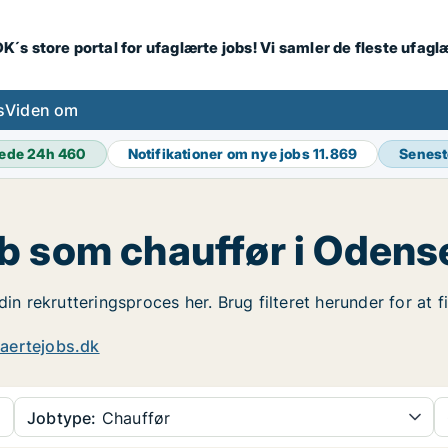
K´s store portal for ufaglærte jobs! Vi samler de fleste ufagl
s
Viden om
ede 24h
460
Notifikationer om nye jobs
11.869
Senest
b som chauffør i Odens
din rekrutteringsproces her. Brug filteret herunder for at
aertejobs.dk
Jobtype:
Chauffør