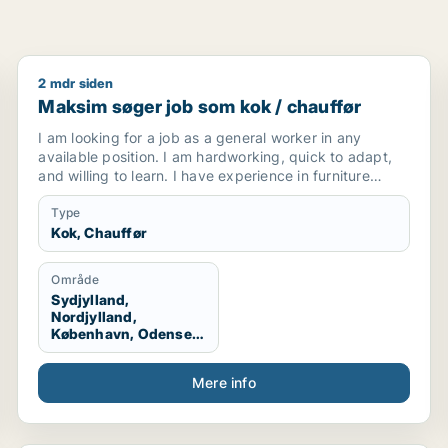
2 mdr siden
/ chauffør
Maksim søger job som kok / chauffør
Maksim søger job som kok / chauffør
I am looking for a job as a general worker in any
available position. I am hardworking, quick to adapt,
and willing to learn. I have experience in furniture
making and upholstery, but I am open to any kind of
work opportunity.
Type
Kok, Chauffør
Område
Sydjylland,
Nordjylland,
København, Odense,
Aalborg, Hele
Danmark, Vestjylland
Mere info