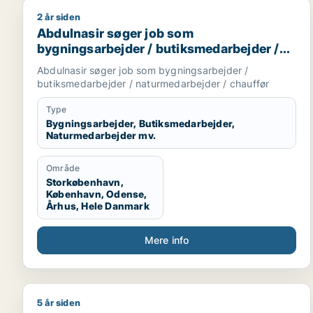
2 år siden
Abdulnasir søger job som bygningsarbejder / buti
Abdulnasir søger job som
bygningsarbejder / butiksmedarbejder /
naturmedarbejder / chauffør
Abdulnasir søger job som bygningsarbejder /
butiksmedarbejder / naturmedarbejder / chauffør
Type
Bygningsarbejder, Butiksmedarbejder,
Naturmedarbejder mv.
Område
Storkøbenhavn,
København, Odense,
Århus, Hele Danmark
Mere info
5 år siden
Peter søger job som chauffør