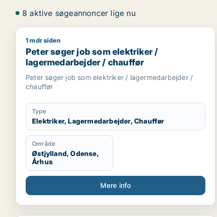
8 aktive søgeannoncer lige nu
1 mdr siden
Peter søger job som elektriker / lagermedarbejder 
Peter søger job som elektriker /
lagermedarbejder / chauffør
Peter søger job som elektriker / lagermedarbejder /
chauffør
Type
Elektriker, Lagermedarbejder, Chauffør
Område
Østjylland, Odense,
Århus
Mere info