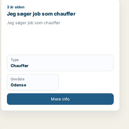
3 år siden
Jeg søger job som chauffør
Jeg søger job som chauffør
Jeg søger job som chauffør
Type
Chauffør
Område
Odense
Mere info
tent / ejendomsfunktionær / bud / køkkenmedarbejder