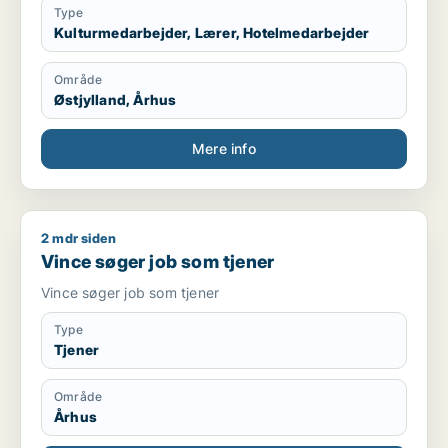
til, at andre får en tryg og god oplevelse.
Type
Jeg trives godt i roller, hvor man skal møde
Kulturmedarbejder, Lærer, Hotelmedarbejder
velforberedt, følge aftaler og tage ansvar for sine
opgaver. Samtidig sætter jeg pris på et godt kollegialt
Område
fællesskab og en arbejdsplads, hvor samarbejde,
Østjylland, Århus
respekt og ordentlighed vægtes højt.
Mere info
2 mdr siden
Vince søger job som tjener
Vince søger job som tjener
Vince søger job som tjener
Type
Tjener
Område
Århus