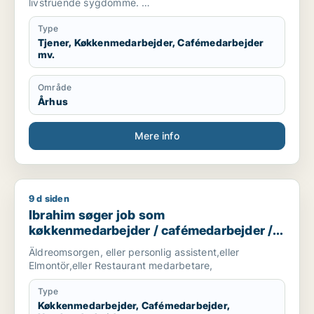
livstruende sygdomme.
Er studerende på FGU, som er en skole hvor man kan
få suppleret sine folkeskolefag, så man kan komme
Type
videre ind på en
Tjener, Køkkenmedarbejder, Cafémedarbejder
mv.
ungdomsuddannelse(gymnasial/erhvervsuddannelse).
Er mødestabil og holder hvad jeg lover.
Område
Er villig til, at tage imod studiejobs, som opvasker,
Århus
køkkenmedarbejder mm.
Kontakt:
Mere info
Telefon: [xxxxx] E-mail: [xxxxx]
9 d siden
Ibrahim søger job som køkkenmedarbejder / cafémedarbejde
Ibrahim søger job som
køkkenmedarbejder / cafémedarbejder /
hotelmedarbejder
Äldreomsorgen, eller personlig assistent,eller
Elmontör,eller Restaurant medarbetare,
Type
Køkkenmedarbejder, Cafémedarbejder,