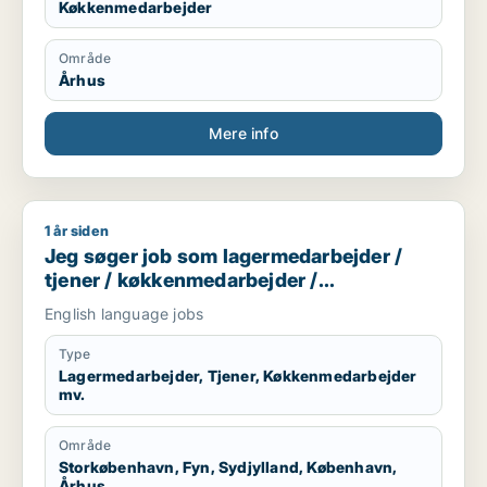
Køkkenmedarbejder
Område
Århus
Mere info
1 år siden
Jeg søger job som lagermedarbejder / tjener / køkkenmedar
Jeg søger job som lagermedarbejder /
tjener / køkkenmedarbejder /
cafémedarbejder / butiksmedarbejder
English language jobs
Type
Lagermedarbejder, Tjener, Køkkenmedarbejder
mv.
Område
Storkøbenhavn, Fyn, Sydjylland, København,
Århus