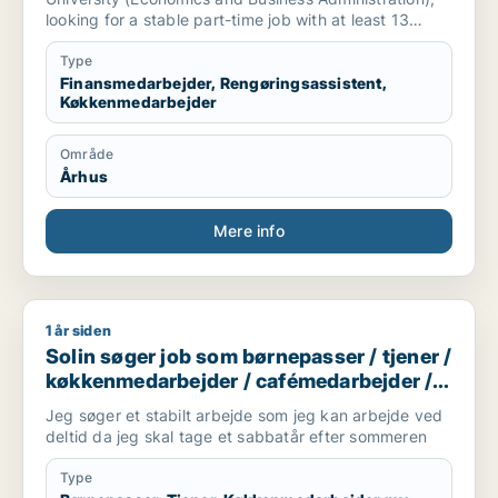
looking for a stable part-time job with at least 13
hours per week.
I have experience in customer service, sales, event
Type
setup, and logistics from jobs in retail, sport events,
Finansmedarbejder, Rengøringsassistent,
Køkkenmedarbejder
and large festivals.
I am independent, quick to learn, and used to
physically demanding and team-based work. I speak
Område
fluent English, advanced German, and I am currently
Århus
learning Danish (module 3 of 6).
Mere info
1 år siden
Solin søger job som børnepasser / tjener / køkkenmedarbej
Solin søger job som børnepasser / tjener /
køkkenmedarbejder / cafémedarbejder /
butiksmedarbejder
Jeg søger et stabilt arbejde som jeg kan arbejde ved
deltid da jeg skal tage et sabbatår efter sommeren
Type