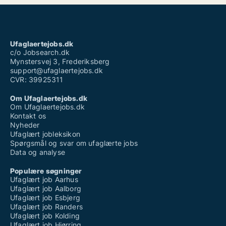
Ufaglaertejobs.dk
c/o Jobsearch.dk
Mynstersvej 3, Frederiksberg
support@ufaglaertejobs.dk
CVR: 39925311
Om Ufaglaertejobs.dk
Om Ufaglaertejobs.dk
Kontakt os
Nyheder
Ufaglært jobleksikon
Spørgsmål og svar om ufaglærte jobs
Data og analyse
Populære søgninger
Ufaglært job Aarhus
Ufaglært job Aalborg
Ufaglært job Esbjerg
Ufaglært job Randers
Ufaglært job Kolding
Ufaglært job Hjørring