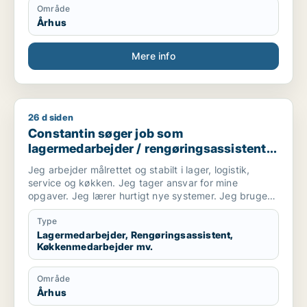
Område
Århus
Mere info
26 d siden
Constantin søger job som lagermedarbejder / rengøringsass
Constantin søger job som
lagermedarbejder / rengøringsassistent /
køkkenmedarbejder / logistikmedarbejder
Jeg arbejder målrettet og stabilt i lager, logistik,
service og køkken. Jeg tager ansvar for mine
opgaver. Jeg lærer hurtigt nye systemer. Jeg bruger
mit truckcertifikat i daglige opgaver med
pluk, pak, varemodtagelse og intern transport. Jeg
Type
samarbejder godt med kolleger og bidrager
Lagermedarbejder, Rengøringsassistent,
Køkkenmedarbejder mv.
til et roligt arbejdsflow. Jeg forstår dansk og
kommunikerer bedre på engelsk.
Område
Århus