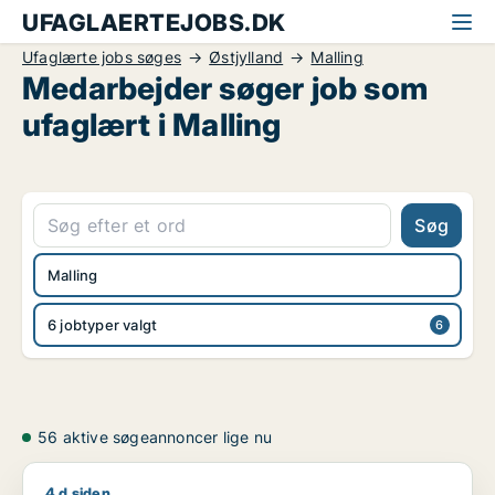
UFAGLAERTEJOBS.DK
Ufaglærte jobs søges
Østjylland
Malling
Medarbejder søger job som
ufaglært i Malling
Søg
Malling
6 jobtyper valgt
56 aktive søgeannoncer lige nu
4 d siden
Ирина søger job som køkkenmedarbejder