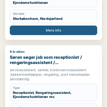
Ejendomsfunktionær
Område
Storkøbenhavn, Nordsjælland
Mere info
6 år siden
Søren søger job som receptionist / rengøringsassistent / e
Søren søger job som receptionist /
rengøringsassistent /
ejendomsfunktionær / bud /
serviceassistent, sanitør, kontorserviceassistent
køkkenmedarbejder
,køkkenmedhjælper, rengøring, post medarbejder.
selvstændig
Type
Receptionist, Rengøringsassistent,
Ejendomsfunktionær mv.