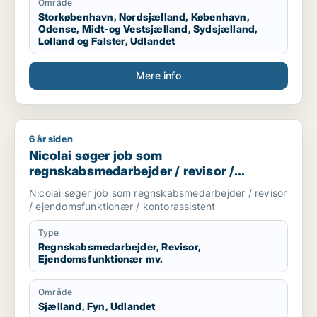
Område
Storkøbenhavn, Nordsjælland, København,
Odense, Midt-og Vestsjælland, Sydsjælland,
Lolland og Falster, Udlandet
Mere info
6 år siden
Nicolai søger job som regnskabsmedarbejder / revisor / eje
Nicolai søger job som
regnskabsmedarbejder / revisor /
ejendomsfunktionær / kontorassistent
Nicolai søger job som regnskabsmedarbejder / revisor
/ ejendomsfunktionær / kontorassistent
Type
Regnskabsmedarbejder, Revisor,
Ejendomsfunktionær mv.
Område
Sjælland, Fyn, Udlandet