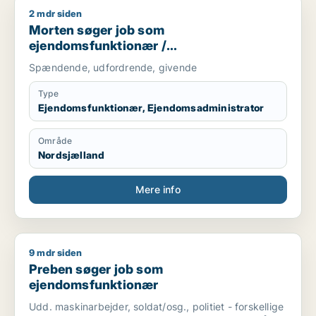
2 mdr siden
Morten søger job som ejendomsfunktionær / ejendomsadmini
Morten søger job som
ejendomsfunktionær /
ejendomsadministrator
Spændende, udfordrende, givende
Type
Ejendomsfunktionær, Ejendomsadministrator
Område
Nordsjælland
Mere info
9 mdr siden
Preben søger job som ejendomsfunktionær
Preben søger job som
ejendomsfunktionær
Udd. maskinarbejder, soldat/osg., politiet - forskellige