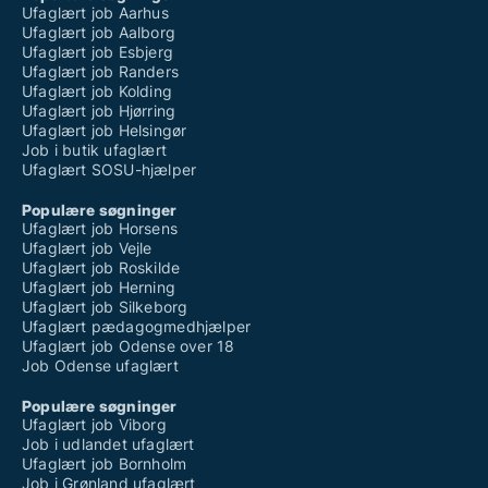
Ufaglært job Aarhus
Ufaglært job Aalborg
Ufaglært job Esbjerg
Ufaglært job Randers
Ufaglært job Kolding
Ufaglært job Hjørring
Ufaglært job Helsingør
Job i butik ufaglært
Ufaglært SOSU-hjælper
Populære søgninger
Ufaglært job Horsens
Ufaglært job Vejle
Ufaglært job Roskilde
Ufaglært job Herning
Ufaglært job Silkeborg
Ufaglært pædagogmedhjælper
Ufaglært job Odense over 18
Job Odense ufaglært
Populære søgninger
Ufaglært job Viborg
Job i udlandet ufaglært
Ufaglært job Bornholm
Job i Grønland ufaglært