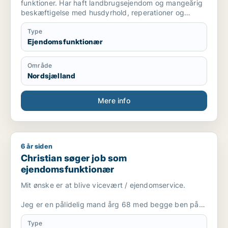
funktioner. Har haft landbrugsejendom og mangeårig
beskæftigelse med husdyrhold, reperationer og
vedligehold af bygninger og maskiner.
Type
Ejendomsfunktionær
Område
Nordsjælland
Mere info
6 år siden
Christian søger job som ejendomsfunktionær
Christian søger job som
ejendomsfunktionær
Mit ønske er at blive vicevært / ejendomservice.
Jeg er en pålidelig mand årg 68 med begge ben på
jorden, rolig og kan tage noget for hånden.
Type