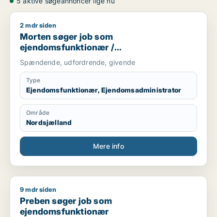
5 aktive søgeannoncer lige nu
2 mdr siden
Morten søger job som ejendomsfunktionær / ejendomsadmini
Morten søger job som
ejendomsfunktionær /
ejendomsadministrator
Spændende, udfordrende, givende
Type
Ejendomsfunktionær, Ejendomsadministrator
Område
Nordsjælland
Mere info
9 mdr siden
Preben søger job som ejendomsfunktionær
Preben søger job som
ejendomsfunktionær