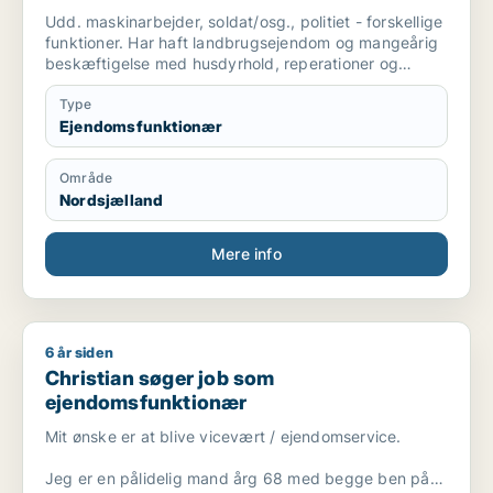
Udd. maskinarbejder, soldat/osg., politiet - forskellige
funktioner. Har haft landbrugsejendom og mangeårig
beskæftigelse med husdyrhold, reperationer og
vedligehold af bygninger og maskiner.
Type
Ejendomsfunktionær
Område
Nordsjælland
Mere info
6 år siden
Christian søger job som ejendomsfunktionær
Christian søger job som
ejendomsfunktionær
Mit ønske er at blive vicevært / ejendomservice.
Jeg er en pålidelig mand årg 68 med begge ben på