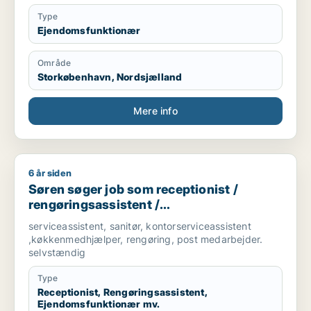
jorden, rolig og kan tage noget for hånden.
Type
Ejendomsfunktionær
Område
Storkøbenhavn, Nordsjælland
Mere info
6 år siden
Søren søger job som receptionist / rengøringsassistent / e
Søren søger job som receptionist /
rengøringsassistent /
ejendomsfunktionær / bud /
serviceassistent, sanitør, kontorserviceassistent
køkkenmedarbejder
,køkkenmedhjælper, rengøring, post medarbejder.
selvstændig
Type
Receptionist, Rengøringsassistent,
Ejendomsfunktionær mv.