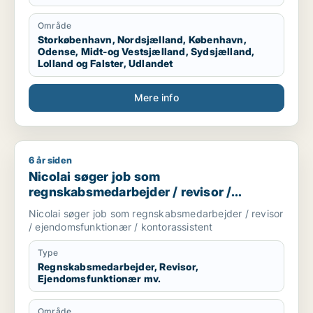
Område
Storkøbenhavn, Nordsjælland, København,
Odense, Midt-og Vestsjælland, Sydsjælland,
Lolland og Falster, Udlandet
Mere info
6 år siden
Nicolai søger job som regnskabsmedarbejder / revisor / eje
Nicolai søger job som
regnskabsmedarbejder / revisor /
ejendomsfunktionær / kontorassistent
Nicolai søger job som regnskabsmedarbejder / revisor
/ ejendomsfunktionær / kontorassistent
Type
Regnskabsmedarbejder, Revisor,
Ejendomsfunktionær mv.
Område