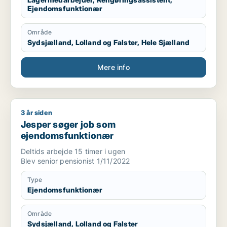
Tak fordi du tog dig tid til og læse lidt om mig.
Ejendomsfunktionær
Område
Sydsjælland, Lolland og Falster, Hele Sjælland
Mere info
3 år siden
Jesper søger job som ejendomsfunktionær
Jesper søger job som
ejendomsfunktionær
Deltids arbejde 15 timer i ugen
Blev senior pensionist 1/11/2022
Type
Ejendomsfunktionær
Område
Sydsjælland, Lolland og Falster