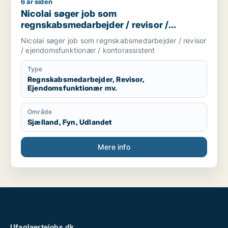
6 år siden
Nicolai søger job som regnskabsmedarbejder / revisor / eje
Nicolai søger job som
regnskabsmedarbejder / revisor /
ejendomsfunktionær / kontorassistent
Nicolai søger job som regnskabsmedarbejder / revisor
/ ejendomsfunktionær / kontorassistent
Type
Regnskabsmedarbejder, Revisor,
Ejendomsfunktionær mv.
Område
Sjælland, Fyn, Udlandet
Mere info
Ufaglaertejobs.dk