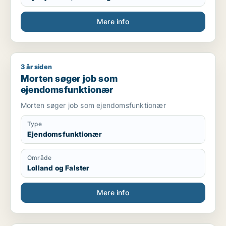
Mere info
3 år siden
Morten søger job som ejendomsfunktionær
Morten søger job som
ejendomsfunktionær
Morten søger job som ejendomsfunktionær
Type
Ejendomsfunktionær
Område
Lolland og Falster
Mere info