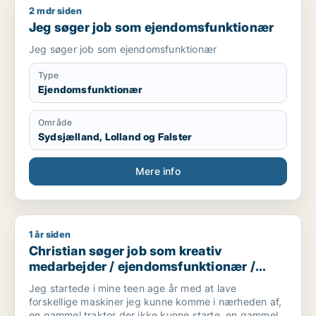
2 mdr siden
Jeg søger job som ejendomsfunktionær
Jeg søger job som ejendomsfunktionær
Jeg søger job som ejendomsfunktionær
Type
Ejendomsfunktionær
Område
Sydsjælland, Lolland og Falster
Mere info
1 år siden
Christian søger job som kreativ medarbejder / ejendomsfun
Christian søger job som kreativ
medarbejder / ejendomsfunktionær /
smed / landbrug /
Jeg startede i mine teen age år med at lave
kundeservicemedarbejder
forskellige maskiner jeg kunne komme i nærheden af,
en gammel traktor der ikke kunne starte, en gammel