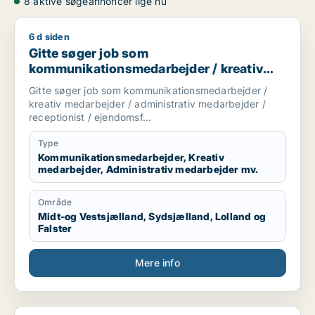
8 aktive søgeannoncer lige nu
6 d siden
Gitte søger job som kommunikationsmedarbejder / kreativ me
Gitte søger job som
kommunikationsmedarbejder / kreativ
medarbejder / administrativ medarbejder
Gitte søger job som kommunikationsmedarbejder /
/ receptionist / ejendomsfunktionær
kreativ medarbejder / administrativ medarbejder /
receptionist / ejendomsf...
Type
Kommunikationsmedarbejder, Kreativ
medarbejder, Administrativ medarbejder mv.
Område
Midt-og Vestsjælland, Sydsjælland, Lolland og
Falster
Mere info