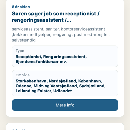
6 år siden
Søren søger job som receptionist / rengøringsassistent / e
Søren søger job som receptionist /
rengøringsassistent /
ejendomsfunktionær / bud /
serviceassistent, sanitør, kontorserviceassistent
køkkenmedarbejder
,køkkenmedhjælper, rengøring, post medarbejder.
selvstændig
Type
Receptionist, Rengøringsassistent,
Ejendomsfunktionær mv.
Område
Storkøbenhavn, Nordsjælland, København,
Odense, Midt-og Vestsjælland, Sydsjælland,
Lolland og Falster, Udlandet
Mere info