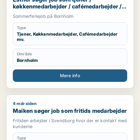
køkkenmedarbejder / cafémedarbejder /
blomsterhandler / fritids medarbejder
Sommerferiejob på Bornholm
Type
Tjener, Køkkenmedarbejder, Cafémedarbejder
mv.
Område
Bornholm
Mere info
4 mdr siden
Maiken søger job som fritids medarbejder
Maiken søger job som fritids medarbejder
Fritiden arbejder i Svendborg hvor der er kontakt med
kunderne
Type