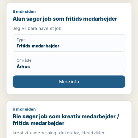
5 mdr siden
Alan søger job som fritids medarbejder
Alan søger job som fritids medarbejder
Jeg vil bare have et job
Type
Fritids medarbejder
Område
Århus
Mere info
6 mdr siden
Rie søger job som kreativ medarbejder / fritids medarbejder
Rie søger job som kreativ medarbejder /
fritids medarbejder
kreativt undervisning, dekoratør, ideudvikler.