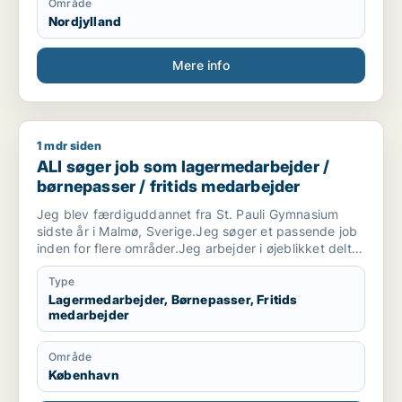
Område
Nordjylland
Mere info
1 mdr siden
ALI søger job som lagermedarbejder / børnepasser / fritids
ALI søger job som lagermedarbejder /
børnepasser / fritids medarbejder
Jeg blev færdiguddannet fra St. Pauli Gymnasium
sidste år i Malmø, Sverige.Jeg søger et passende job
inden for flere områder.Jeg arbejder i øjeblikket deltid
på et lager i København. Jeg leder efter et bedre job.
Type
Lagermedarbejder, Børnepasser, Fritids
medarbejder
Område
København