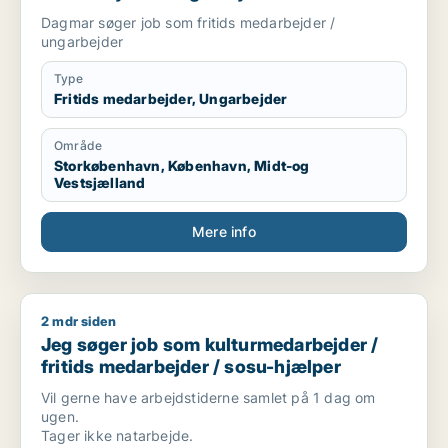
Dagmar søger job som fritids medarbejder /
ungarbejder
Type
Fritids medarbejder, Ungarbejder
Område
Storkøbenhavn, København, Midt-og
Vestsjælland
Mere info
2 mdr siden
Jeg søger job som kulturmedarbejder / fritids medarbejder /
Jeg søger job som kulturmedarbejder /
fritids medarbejder / sosu-hjælper
Vil gerne have arbejdstiderne samlet på 1 dag om
ugen.
Tager ikke natarbejde.