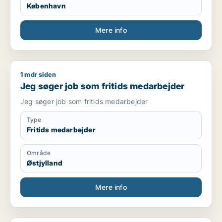
København
Mere info
1 mdr siden
Jeg søger job som fritids medarbejder
Jeg søger job som fritids medarbejder
Jeg søger job som fritids medarbejder
Type
Fritids medarbejder
Område
Østjylland
Mere info