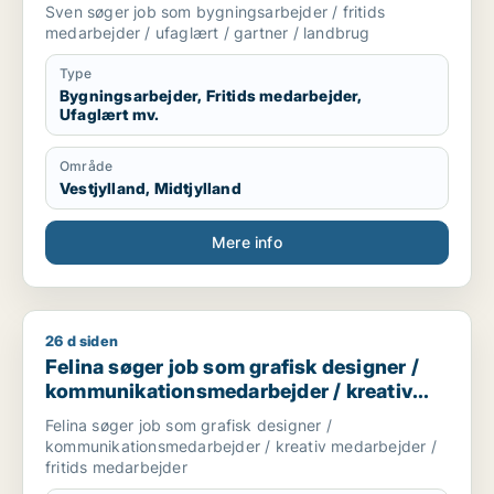
landbrug
Sven søger job som bygningsarbejder / fritids
medarbejder / ufaglært / gartner / landbrug
Type
Bygningsarbejder, Fritids medarbejder,
Ufaglært mv.
Område
Vestjylland, Midtjylland
Mere info
26 d siden
Felina søger job som grafisk designer / kommunikationsmedar
Felina søger job som grafisk designer /
kommunikationsmedarbejder / kreativ
medarbejder / fritids medarbejder
Felina søger job som grafisk designer /
kommunikationsmedarbejder / kreativ medarbejder /
fritids medarbejder