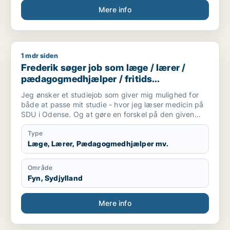
Mere info
1 mdr siden
Frederik søger job som læge / lærer / pædagogmedhjælper /
Frederik søger job som læge / lærer /
pædagogmedhjælper / fritids
medarbejder
Jeg ønsker et studiejob som giver mig mulighed for
både at passe mit studie - hvor jeg læser medicin på
SDU i Odense. Og at gøre en forskel på den given
arbejdsplads.
Type
Læge, Lærer, Pædagogmedhjælper mv.
Område
Fyn, Sydjylland
Mere info