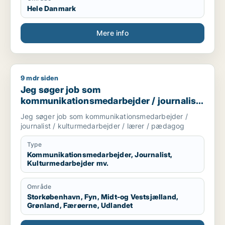
Hele Danmark
Mere info
9 mdr siden
Jeg søger job som kommunikationsmedarbejder / journalist 
Jeg søger job som
kommunikationsmedarbejder / journalist
/ kulturmedarbejder / lærer / pædagog
Jeg søger job som kommunikationsmedarbejder /
journalist / kulturmedarbejder / lærer / pædagog
Type
Kommunikationsmedarbejder, Journalist,
Kulturmedarbejder mv.
Område
Storkøbenhavn, Fyn, Midt-og Vestsjælland,
Grønland, Færøerne, Udlandet