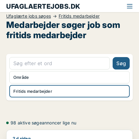
UFAGLAERTEJOBS.DK
Ufaglærte jobs søges
Fritids medarbejder
Medarbejder søger job som
fritids medarbejder
Søg
Område
Fritids medarbejder
98 aktive søgeannoncer lige nu
2 d siden
Tobias søger job som lagermedarbejder / pædagogmedhjælper