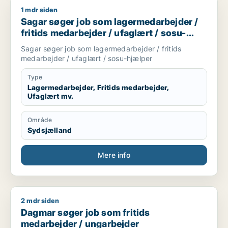
1 mdr siden
Sagar søger job som lagermedarbejder / fritids medarbejder 
Sagar søger job som lagermedarbejder /
fritids medarbejder / ufaglært / sosu-
hjælper
Sagar søger job som lagermedarbejder / fritids
medarbejder / ufaglært / sosu-hjælper
Type
Lagermedarbejder, Fritids medarbejder,
Ufaglært mv.
Område
Sydsjælland
Mere info
2 mdr siden
Dagmar søger job som fritids medarbejder / ungarbejder
Dagmar søger job som fritids
medarbejder / ungarbejder