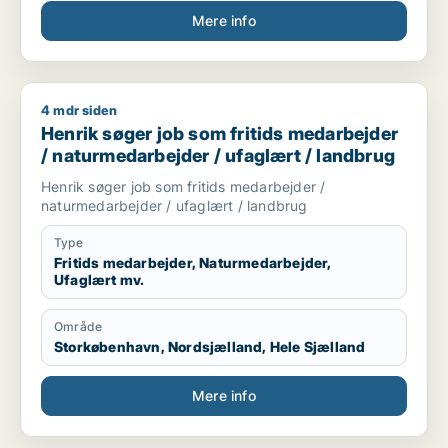
Mere info
4 mdr siden
Henrik søger job som fritids medarbejder / naturmedarbejder
Henrik søger job som fritids medarbejder
/ naturmedarbejder / ufaglært / landbrug
Henrik søger job som fritids medarbejder /
naturmedarbejder / ufaglært / landbrug
Type
Fritids medarbejder, Naturmedarbejder,
Ufaglært mv.
Område
Storkøbenhavn, Nordsjælland, Hele Sjælland
Mere info