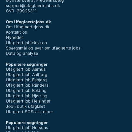
Mynstersvej 3, Frederiksberg
support@ufaglaertejobs.dk
CVR: 39925311
Om Ufaglaertejobs.dk
Om Ufaglaertejobs.dk
Kontakt os
Nyheder
Ufaglært jobleksikon
Spørgsmål og svar om ufaglærte jobs
Data og analyse
Populære søgninger
Ufaglært job Aarhus
Ufaglært job Aalborg
Ufaglært job Esbjerg
Ufaglært job Randers
Ufaglært job Kolding
Ufaglært job Hjørring
Ufaglært job Helsingør
Job i butik ufaglært
Ufaglært SOSU-hjælper
Populære søgninger
Ufaglært job Horsens