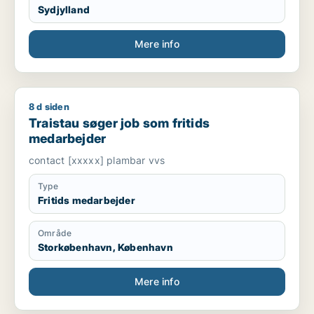
Sydjylland
Mere info
8 d siden
Traistau søger job som fritids medarbejder
Traistau søger job som fritids
medarbejder
contact [xxxxx] plambar vvs
Type
Fritids medarbejder
Område
Storkøbenhavn, København
Mere info