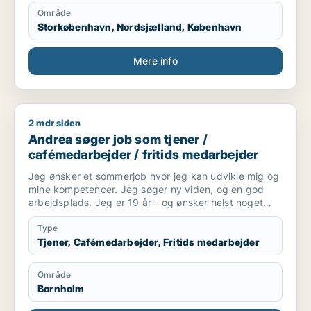
Område
Storkøbenhavn, Nordsjælland, København
Mere info
2 mdr siden
Andrea søger job som tjener / cafémedarbejder / fritids med
Andrea søger job som tjener /
cafémedarbejder / fritids medarbejder
Jeg ønsker et sommerjob hvor jeg kan udvikle mig og
mine kompetencer. Jeg søger ny viden, og en god
arbejdsplads. Jeg er 19 år - og ønsker helst noget
hvor jeg kan komme i kontakt med mennesker
Type
Tjener, Cafémedarbejder, Fritids medarbejder
Område
Bornholm