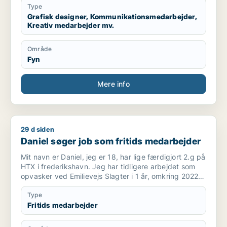
Type
Grafisk designer, Kommunikationsmedarbejder,
Kreativ medarbejder mv.
Område
Fyn
Mere info
29 d siden
Daniel søger job som fritids medarbejder
Daniel søger job som fritids medarbejder
Mit navn er Daniel, jeg er 18, har lige færdigjort 2.g på
HTX i frederikshavn. Jeg har tidligere arbejdet som
opvasker ved Emilievejs Slagter i 1 år, omkring 2022
til 2023. Før det arbejdede jeg som reklame og avis
omdeler.
Type
Fritids medarbejder