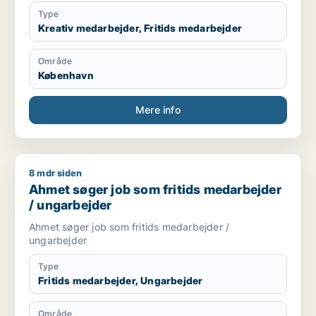
Type
Kreativ medarbejder, Fritids medarbejder
Område
København
Mere info
8 mdr siden
Ahmet søger job som fritids medarbejder / ungarbejder
Ahmet søger job som fritids medarbejder
/ ungarbejder
Ahmet søger job som fritids medarbejder /
ungarbejder
Type
Fritids medarbejder, Ungarbejder
Område