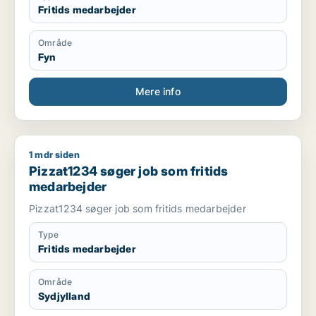
Fritids medarbejder
Område
Fyn
Mere info
1 mdr siden
Pizzat1234 søger job som fritids medarbejder
Pizzat1234 søger job som fritids
medarbejder
Pizzat1234 søger job som fritids medarbejder
Type
Fritids medarbejder
Område
Sydjylland