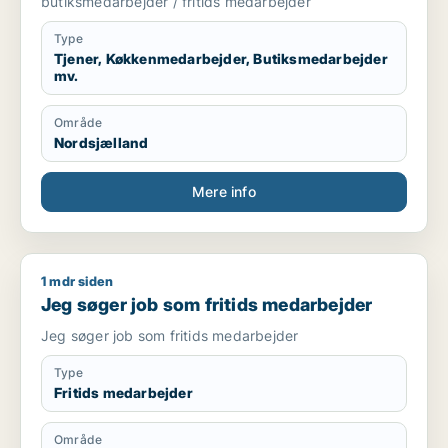
butiksmedarbejder / fritids medarbejder
Type
Tjener, Køkkenmedarbejder, Butiksmedarbejder
mv.
Område
Nordsjælland
Mere info
1 mdr siden
Jeg søger job som fritids medarbejder
Jeg søger job som fritids medarbejder
Jeg søger job som fritids medarbejder
Type
Fritids medarbejder
Område