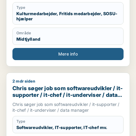
Type
Kulturmedarbejder, Fritids medarbejder, SOSU-
hjælper
Område
Midtjylland
Mere info
2 mdr siden
Chris søger job som softwareudvikler / it-supporter / it-chef
Chris søger job som softwareudvikler / it-
supporter / it-chef / it-underviser / data
manager
Chris søger job som softwareudvikler / it-supporter /
it-chef / it-underviser / data manager
Type
Softwareudvikler, IT-supporter, IT-chef mv.