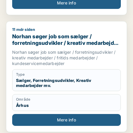
Mere info
11 mdr siden
Norhan søger job som sælger / forretningsudvikler / kreati
Norhan søger job som sælger /
forretningsudvikler / kreativ medarbejder
/ fritids medarbejder /
Norhan søger job som sælger / forretningsudvikler /
kundeservicemedarbejder
kreativ medarbejder / fritids medarbejder /
kundeservicemedarbejder
Type
Sælger, Forretningsudvikler, Kreativ
medarbejder mv.
Område
Århus
Mere info