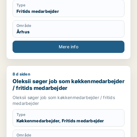
Type
Fritids medarbejder
Område
Århus
Mere info
8 d siden
Oleksii søger job som køkkenmedarbejder / fritids medarbej
Oleksii søger job som køkkenmedarbejder
/ fritids medarbejder
Oleksii søger job som køkkenmedarbejder / fritids
medarbejder
Type
Køkkenmedarbejder, Fritids medarbejder
Område