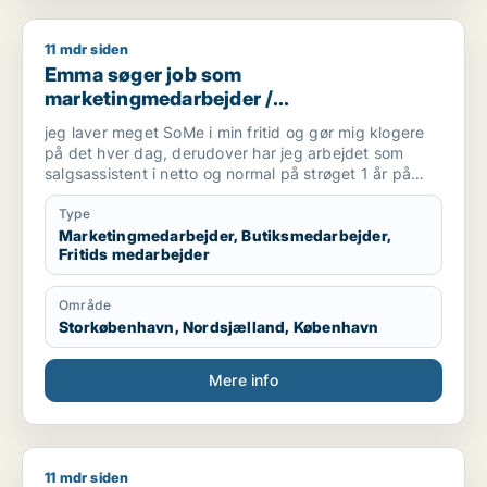
11 mdr siden
Emma søger job som marketingmedarbejder / butiksmedarbej
Emma søger job som
marketingmedarbejder /
butiksmedarbejder / fritids medarbejder
jeg laver meget SoMe i min fritid og gør mig klogere
på det hver dag, derudover har jeg arbejdet som
salgsassistent i netto og normal på strøget 1 år på
hvert job, og til sidst har jeg været
tjener/servicemedarbejder på en sushi rataurant i
Type
omrking 1,5 år
Marketingmedarbejder, Butiksmedarbejder,
Fritids medarbejder
Område
Storkøbenhavn, Nordsjælland, København
Mere info
11 mdr siden
Frederikke søger job som receptionist / fritids medarbejder /