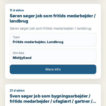
11 d siden
Søren søger job som fritids medarbejder / landbrug
Søren søger job som fritids medarbejder /
landbrug
Søren søger job som fritids medarbejder / landbrug
Type
Fritids medarbejder, Landbrug
Område
Midtjylland
Mere info
21 d siden
Sven søger job som bygningsarbejder / fritids medarbejder /
Sven søger job som bygningsarbejder /
fritids medarbejder / ufaglært / gartner /