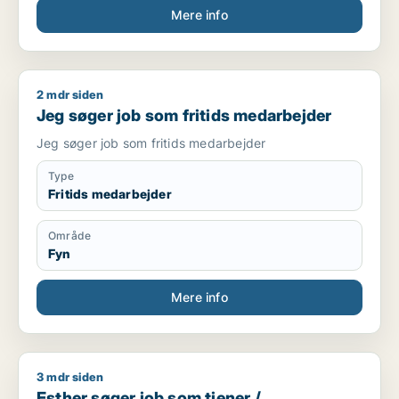
Mere info
2 mdr siden
Jeg søger job som fritids medarbejder
Jeg søger job som fritids medarbejder
Jeg søger job som fritids medarbejder
Type
Fritids medarbejder
Område
Fyn
Mere info
3 mdr siden
Esther søger job som tjener / køkkenmedarbejder / cafémeda
Esther søger job som tjener /