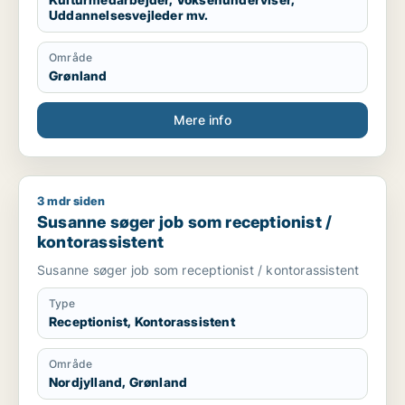
Uddannelsesvejleder mv.
Område
Grønland
Mere info
3 mdr siden
Susanne søger job som receptionist / kontorassistent
Susanne søger job som receptionist /
kontorassistent
Susanne søger job som receptionist / kontorassistent
Type
Receptionist, Kontorassistent
Område
Nordjylland, Grønland