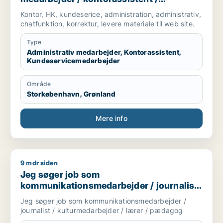
kundeservicemedarbejder
Kontor, HK, kundeserice, administration, administrativ,
chatfunktion, korrektur, levere materiale til web site.
Type
Administrativ medarbejder, Kontorassistent,
Kundeservicemedarbejder
Område
Storkøbenhavn, Grønland
Mere info
9 mdr siden
Jeg søger job som kommunikationsmedarbejder / journalist 
Jeg søger job som
kommunikationsmedarbejder / journalist
/ kulturmedarbejder / lærer / pædagog
Jeg søger job som kommunikationsmedarbejder /
journalist / kulturmedarbejder / lærer / pædagog