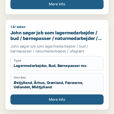
Mere info
1 år siden
John søger job som lagermedarbejder / bud / børnepasser /
John søger job som lagermedarbejder /
bud / børnepasser / naturmedarbejder /
ufaglært
John søger job som lagermedarbejder / bud /
børnepasser / naturmedarbejder / ufaglært
Type
Lagermedarbejder, Bud, Børnepasser mv.
Område
Østjylland, Århus, Grønland, Færøerne,
Udlandet, Midtjylland
Mere info