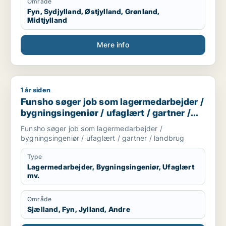
Område
kommunikation i 7 sproget. Elsker at hjælpe og lede
Fyn, Sydjylland, Østjylland, Grønland,
mennesker. Innovation eller prototype udvikling fra
Midtjylland
Idee til produktion er interessant hvor man også skal
bruger sine hænder. Nye tekknologier some AI/KI.
Mere info
Internationale virksomheder.
1 år siden
Funsho søger job som lagermedarbejder / bygningsingeniør /
Funsho søger job som lagermedarbejder /
bygningsingeniør / ufaglært / gartner /
landbrug
Funsho søger job som lagermedarbejder /
bygningsingeniør / ufaglært / gartner / landbrug
Type
Lagermedarbejder, Bygningsingeniør, Ufaglært
mv.
Område
Sjælland, Fyn, Jylland, Andre