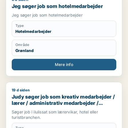
Jeg søger job som hotelmedarbejder
Jeg søger job som hotelmedarbejder
Type
Hotelmedarbejder
Område
Grønland
Mere info
19 d siden
Judy søger job som kreativ medarbejder / lærer / administra
Judy søger job som kreativ medarbejder /
lærer / administrativ medarbejder /
receptionist
Søger job i ilulissat som lærervikar, hotel eller
turistbranchen.
Type