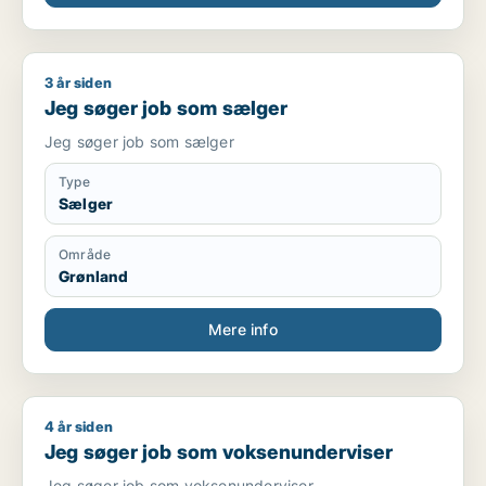
3 år siden
Jeg søger job som sælger
Jeg søger job som sælger
Jeg søger job som sælger
Type
Sælger
Område
Grønland
Mere info
4 år siden
Jeg søger job som voksenunderviser
Jeg søger job som voksenunderviser
Jeg søger job som voksenunderviser