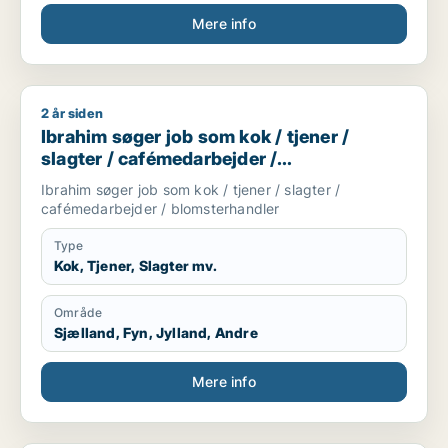
Mere info
2 år siden
Ibrahim søger job som kok / tjener / slagter / cafémedarbejd
Ibrahim søger job som kok / tjener /
slagter / cafémedarbejder /
blomsterhandler
Ibrahim søger job som kok / tjener / slagter /
cafémedarbejder / blomsterhandler
Type
Kok, Tjener, Slagter mv.
Område
Sjælland, Fyn, Jylland, Andre
Mere info