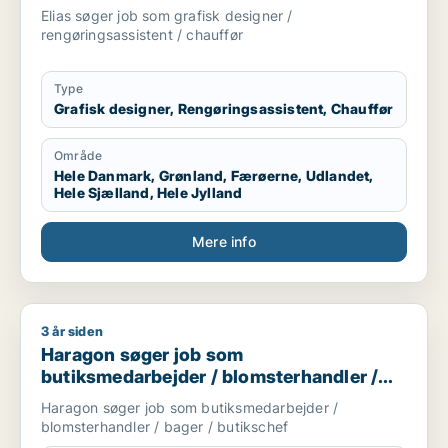
Elias søger job som grafisk designer /
rengøringsassistent / chauffør
Type
Grafisk designer, Rengøringsassistent, Chauffør
Område
Hele Danmark, Grønland, Færøerne, Udlandet,
Hele Sjælland, Hele Jylland
Mere info
3 år siden
Haragon søger job som butiksmedarbejder / blomsterhandler
Haragon søger job som
butiksmedarbejder / blomsterhandler /
bager / butikschef
Haragon søger job som butiksmedarbejder /
blomsterhandler / bager / butikschef