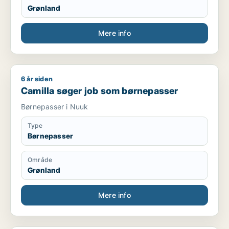
Grønland
Mere info
6 år siden
Camilla søger job som børnepasser
Camilla søger job som børnepasser
Børnepasser i Nuuk
Type
Børnepasser
Område
Grønland
Mere info