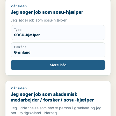
2 år siden
Jeg søger job som sosu-hjælper
Jeg søger job som sosu-hjælper
Jeg søger job som sosu-hjælper
Type
SOSU-hjælper
Område
Grønland
Mere info
2 år siden
Jeg søger job som akademisk medarbejder / forsker / sosu-
Jeg søger job som akademisk
medarbejder / forsker / sosu-hjælper
Jeg uddannelse som støtte person i grønland og jeg
bor i sydgrønland i Narsaq.