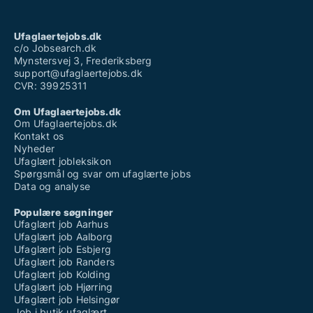
Ufaglaertejobs.dk
c/o Jobsearch.dk
Mynstersvej 3, Frederiksberg
support@ufaglaertejobs.dk
CVR: 39925311
Om Ufaglaertejobs.dk
Om Ufaglaertejobs.dk
Kontakt os
Nyheder
Ufaglært jobleksikon
Spørgsmål og svar om ufaglærte jobs
Data og analyse
Populære søgninger
Ufaglært job Aarhus
Ufaglært job Aalborg
Ufaglært job Esbjerg
Ufaglært job Randers
Ufaglært job Kolding
Ufaglært job Hjørring
Ufaglært job Helsingør
Job i butik ufaglært