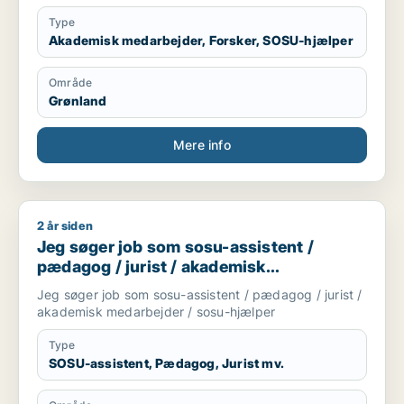
Type
Akademisk medarbejder, Forsker, SOSU-hjælper
Område
Grønland
Mere info
2 år siden
Jeg søger job som sosu-assistent / pædagog / jurist / akad
Jeg søger job som sosu-assistent /
pædagog / jurist / akademisk
medarbejder / sosu-hjælper
Jeg søger job som sosu-assistent / pædagog / jurist /
akademisk medarbejder / sosu-hjælper
Type
SOSU-assistent, Pædagog, Jurist mv.