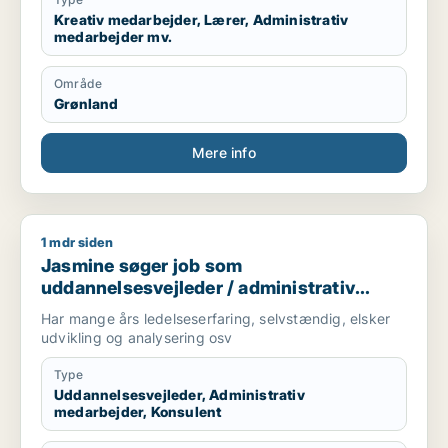
Kreativ medarbejder, Lærer, Administrativ
medarbejder mv.
Område
Grønland
Mere info
1 mdr siden
Jasmine søger job som uddannelsesvejleder / administrativ 
Jasmine søger job som
uddannelsesvejleder / administrativ
medarbejder / konsulent
Har mange års ledelseserfaring, selvstændig, elsker
udvikling og analysering osv
Type
Uddannelsesvejleder, Administrativ
medarbejder, Konsulent