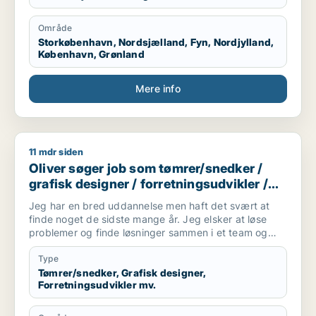
Område
Storkøbenhavn, Nordsjælland, Fyn, Nordjylland,
København, Grønland
Mere info
11 mdr siden
Oliver søger job som tømrer/snedker / grafisk designer / forr
Oliver søger job som tømrer/snedker /
grafisk designer / forretningsudvikler /
kreativ medarbejder / driftsleder
Jeg har en bred uddannelse men haft det svært at
finde noget de sidste mange år. Jeg elsker at løse
problemer og finde løsninger sammen i et team og
alene.
Jeg er akademisk men også hands on (ingeniør og
Type
snedker). Jeg har laved forskellige tømre arbejde
Tømrer/snedker, Grafisk designer,
Forretningsudvikler mv.
privat, arbejder forskellige produktions virksomheder,
kan bruge mine hænder, læse og laver tekniske
tegninger. Godt til at skitsere ideer, visualiserer,