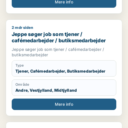
Mere info
2 mdr siden
Jeppe søger job som tjener / cafémedarbejder / butiksmeda
Jeppe søger job som tjener /
cafémedarbejder / butiksmedarbejder
Jeppe søger job som tjener / cafémedarbejder /
butiksmedarbejder
Type
Tjener, Cafémedarbejder, Butiksmedarbejder
Område
Andre, Vestjylland, Midtjylland
Mere info