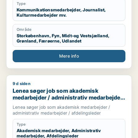
Type
Kommunikationsmedarbejder, Journalist,
Kulturmedarbejder mv.
Område
Storkøbenhavn, Fyn, Midt-og Vestsjælland,
Grønland, Færøerne, Udlandet
Mere info
9 d siden
Lenea søger job som akademisk medarbejder / administrativ
Lenea søger job som akademisk
medarbejder / administrativ medarbejder
/ afdelingsleder
Lenea søger job som akademisk medarbejder /
administrativ medarbejder / afdelingsleder
Type
Akademisk medarbejder, Administrativ
medarbejder, Afdelingsleder