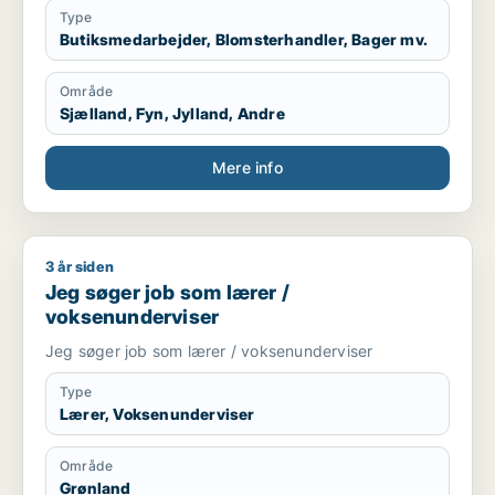
Type
Butiksmedarbejder, Blomsterhandler, Bager mv.
Område
Sjælland, Fyn, Jylland, Andre
Mere info
3 år siden
Jeg søger job som lærer / voksenunderviser
Jeg søger job som lærer /
voksenunderviser
Jeg søger job som lærer / voksenunderviser
Type
Lærer, Voksenunderviser
Område
Grønland