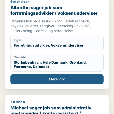
6 mdr siden
Alberthe søger job som forretningsudvikler / voksenundervis
Alberthe søger job som
forretningsudvikler / voksenunderviser
Organisation ledelsesudvikling, ledelsescoach,
psykisk vejleder, rådgiver i personlig udvikling,
undervisning i ledelse og selvledelse
Type
Forretningsudvikler, Voksenunderviser
Område
Storkøbenhavn, Hele Danmark, Grønland,
Færøerne, Udlandet
Mere info
7 d siden
Michael søger job som administrativ medarbejder / kontoras
Michael søger job som administrativ
medarbejder / kontorassistent /