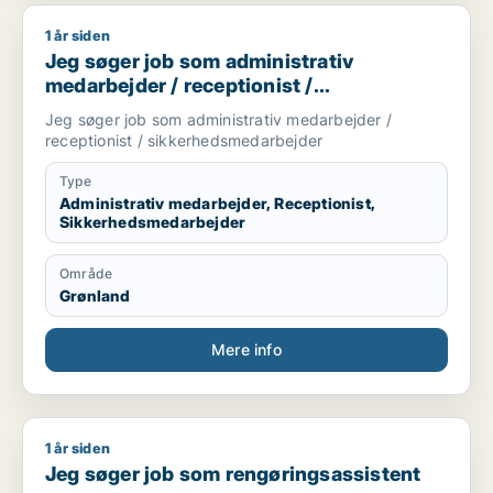
1 år siden
Jeg søger job som administrativ medarbejder / receptionist
Jeg søger job som administrativ
medarbejder / receptionist /
sikkerhedsmedarbejder
Jeg søger job som administrativ medarbejder /
receptionist / sikkerhedsmedarbejder
Type
Administrativ medarbejder, Receptionist,
Sikkerhedsmedarbejder
Område
Grønland
Mere info
1 år siden
Jeg søger job som rengøringsassistent
Jeg søger job som rengøringsassistent