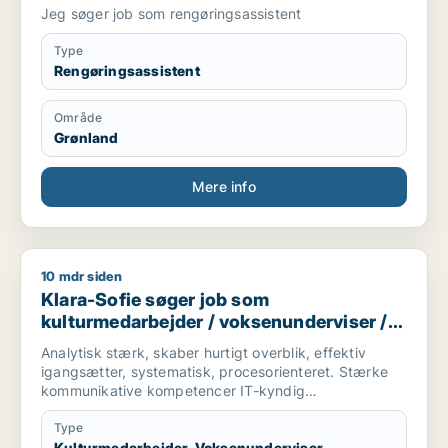
Jeg søger job som rengøringsassistent
Type
Rengøringsassistent
Område
Grønland
Mere info
10 mdr siden
Klara-Sofie søger job som kulturmedarbejder / voksenundervi
Klara-Sofie søger job som
kulturmedarbejder / voksenunderviser /
uddannelsesvejleder / projektleder
Analytisk stærk, skaber hurtigt overblik, effektiv
igangsætter, systematisk, procesorienteret. Stærke
kommunikative kompetencer IT-kyndig
udviklingsorienteret
Type
Kulturmedarbejder, Voksenunderviser,