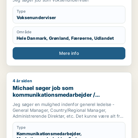
Type
Voksenunderviser
Område
Hele Danmark, Grønland, Færøerne, Udlandet
Mere info
4 år siden
Michael søger job som kommunikationsmedarbejder / marketi
Michael søger job som
kommunikationsmedarbejder /
marketingmedarbejder / sælger /
Jeg søger en mulighed indenfor generel ledelse -
forretningsudvikler / kulturmedarbejder
General Manager, Country/Regional Manager,
Administrerende Direktør, etc. Det kunne være alt fra
en startup virksomhed til et etableret selskab.
Type
Branchen er i udgangspunktet mindre vigtig for mig,
Kommunikationsmedarbejder,