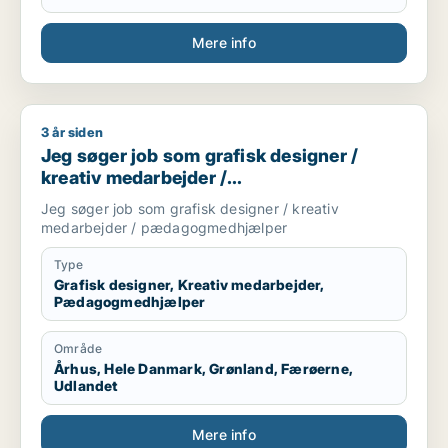
Mere info
3 år siden
Jeg søger job som grafisk designer / kreativ medarbejder
Jeg søger job som grafisk designer /
kreativ medarbejder /
pædagogmedhjælper
Jeg søger job som grafisk designer / kreativ
medarbejder / pædagogmedhjælper
Type
Grafisk designer, Kreativ medarbejder,
Pædagogmedhjælper
Område
Århus, Hele Danmark, Grønland, Færøerne,
Udlandet
Mere info