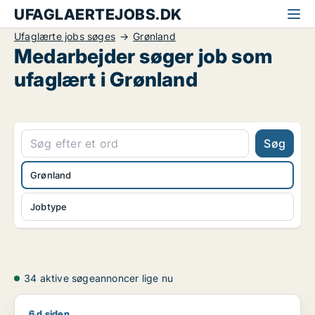
UFAGLAERTEJOBS.DK
Ufaglærte jobs søges
Grønland
Medarbejder søger job som
ufaglært i Grønland
Søg
Grønland
Jobtype
34 aktive søgeannoncer lige nu
6 d siden
Jeg søger job som hotelmedarbejder