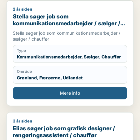
2 år siden
Stella søger job som kommunikationsmedarbejder / sælger /
Stella søger job som
kommunikationsmedarbejder / sælger /
chauffør
Stella søger job som kommunikationsmedarbejder /
sælger / chauffør
Type
Kommunikationsmedarbejder, Sælger, Chauffør
Område
Grønland, Færøerne, Udlandet
Mere info
3 år siden
Elias søger job som grafisk designer / rengøringsassistent / 
Elias søger job som grafisk designer /
rengøringsassistent / chauffør