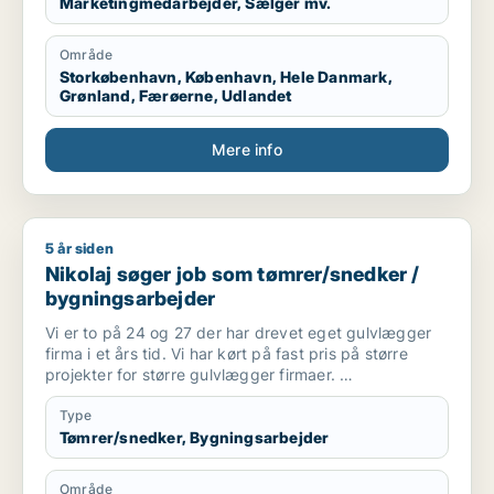
Marketingmedarbejder, Sælger mv.
så længe at virksomheden har et godt produkt og
gode værdier.
Område
Jeg er selv af natur en pragmatisk, menneskelig og
Storkøbenhavn, København, Hele Danmark,
omstillingsparat leder, som ynder at se på helheden
Grønland, Færøerne, Udlandet
og de store træk, men med et stærkt fokus på
bundlinien.
Mere info
5 år siden
Nikolaj søger job som tømrer/snedker / bygningsarbejder
Nikolaj søger job som tømrer/snedker /
bygningsarbejder
Vi er to på 24 og 27 der har drevet eget gulvlægger
firma i et års tid. Vi har kørt på fast pris på større
projekter for større gulvlægger firmaer.
Speciale er vinyl og linoleum, men vi laver selvfølglig
alt.
Type
Tømrer/snedker, Bygningsarbejder
Område