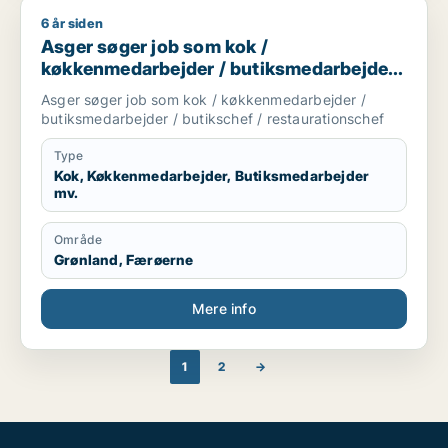
6 år siden
Asger søger job som kok / køkkenmedarbejder / butiksmedarb
Asger søger job som kok /
køkkenmedarbejder / butiksmedarbejder /
butikschef / restaurationschef
Asger søger job som kok / køkkenmedarbejder /
butiksmedarbejder / butikschef / restaurationschef
Type
Kok, Køkkenmedarbejder, Butiksmedarbejder
mv.
Område
Grønland, Færøerne
Mere info
1
2
→