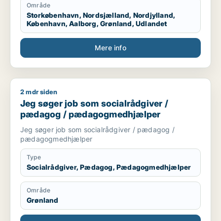
Område
Storkøbenhavn, Nordsjælland, Nordjylland,
København, Aalborg, Grønland, Udlandet
Mere info
2 mdr siden
Jeg søger job som socialrådgiver / pædagog / pædagogme
Jeg søger job som socialrådgiver /
pædagog / pædagogmedhjælper
Jeg søger job som socialrådgiver / pædagog /
pædagogmedhjælper
Type
Socialrådgiver, Pædagog, Pædagogmedhjælper
Område
Grønland