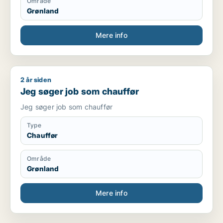
Område
Grønland
Mere info
2 år siden
Jeg søger job som chauffør
Jeg søger job som chauffør
Jeg søger job som chauffør
Type
Chauffør
Område
Grønland
Mere info