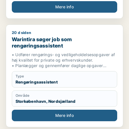
Mere info
20 d siden
Warintira søger job som rengøringsassistent
Warintira søger job som
rengøringsassistent
• Udfører rengørings- og vedligeholdelsesopgaver af
høj kvalitet for private og erhvervskunder.
• Planlægger og gennemfører daglige opgaver
effektivt med fokus på tidsplaner og kvalitet.
• Udviser høj pålidelighed, professionalisme,
Type
selvstændighed og sans for detaljer.
Rengøringsassistent
• Sikrer kundetilfredshed gennem stabil, omhyggelig
og professionel service.
Område
KOMPETENCER
Storkøbenhavn, Nordsjælland
• Patientpleje & klinisk støtte
• Barselspleje & højrisiko-jordemoderstøtte
• Respiratorisk & akut sygepleje
Mere info
• Medicinadministration
• Medicinsk dokumentation