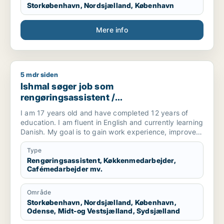
Storkøbenhavn, Nordsjælland, København
Mere info
5 mdr siden
Ishmal søger job som rengøringsassistent / køkkenmedarbej
Ishmal søger job som
rengøringsassistent /
køkkenmedarbejder / cafémedarbejder /
I am 17 years old and have completed 12 years of
butiksmedarbejder / hotelmedarbejder
education. I am fluent in English and currently learning
Danish. My goal is to gain work experience, improve
my skills, and become more independent. I am
hardworking, responsible, and willing to do all kinds of
Type
tasks. I am available for all shifts and always ready to
Rengøringsassistent, Køkkenmedarbejder,
Cafémedarbejder mv.
learn new things. I want to grow both personally and
professionally while contributing positively to the
workplace.
Område
Storkøbenhavn, Nordsjælland, København,
Odense, Midt-og Vestsjælland, Sydsjælland