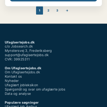
1
2
3
→
Ufaglaertejobs.dk
c/o Jobsearch.dk
Mynstersvej 3, Frederiksberg
support@ufaglaertejobs.dk
CVR: 39925311
Om Ufaglaertejobs.dk
Om Ufaglaertejobs.dk
Kontakt os
Nyheder
Ufaglært jobleksikon
Spørgsmål og svar om ufaglærte jobs
Data og analyse
Populære søgninger
Ufaglært job Aarhus