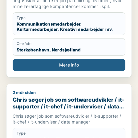
Jeg ønsker at finde et job på omkring 15 timer , hvor
administrativ medarbejder / projektleder
mine lærerfaglige kompentencer kommer i spil.
Type
Kommunikationsmedarbejder,
Kulturmedarbejder, Kreativ medarbejder mv.
Område
Storkøbenhavn, Nordsjælland
Mere info
2 mdr siden
Chris søger job som softwareudvikler / it-supporter / it-chef
Chris søger job som softwareudvikler / it-
supporter / it-chef / it-underviser / data
manager
Chris søger job som softwareudvikler / it-supporter /
it-chef / it-underviser / data manager
Type