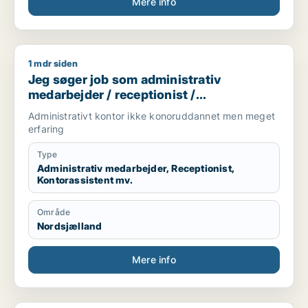
Mere info
1 mdr siden
Jeg søger job som administrativ medarbejder / receptionist
Jeg søger job som administrativ
medarbejder / receptionist /
kontorassistent /
Administrativt kontor ikke konoruddannet men meget
kundeservicemedarbejder
erfaring
Type
Administrativ medarbejder, Receptionist,
Kontorassistent mv.
Område
Nordsjælland
Mere info