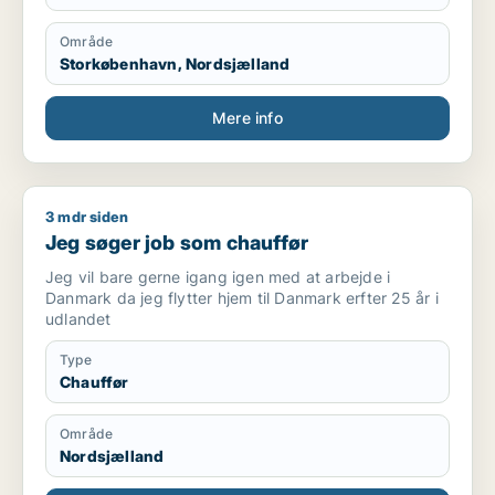
Område
Storkøbenhavn, Nordsjælland
Mere info
3 mdr siden
Jeg søger job som chauffør
Jeg søger job som chauffør
Jeg vil bare gerne igang igen med at arbejde i
Danmark da jeg flytter hjem til Danmark erfter 25 år i
udlandet
Type
Chauffør
Område
Nordsjælland