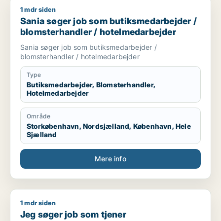
1 mdr siden
Sania søger job som butiksmedarbejder / blomsterhandler /
Sania søger job som butiksmedarbejder /
blomsterhandler / hotelmedarbejder
Sania søger job som butiksmedarbejder /
blomsterhandler / hotelmedarbejder
Type
Butiksmedarbejder, Blomsterhandler,
Hotelmedarbejder
Område
Storkøbenhavn, Nordsjælland, København, Hele
Sjælland
Mere info
1 mdr siden
Jeg søger job som tjener
Jeg søger job som tjener