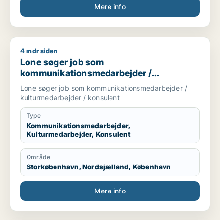
Mere info
4 mdr siden
Lone søger job som kommunikationsmedarbejder / kulturmed
Lone søger job som
kommunikationsmedarbejder /
kulturmedarbejder / konsulent
Lone søger job som kommunikationsmedarbejder /
kulturmedarbejder / konsulent
Type
Kommunikationsmedarbejder,
Kulturmedarbejder, Konsulent
Område
Storkøbenhavn, Nordsjælland, København
Mere info