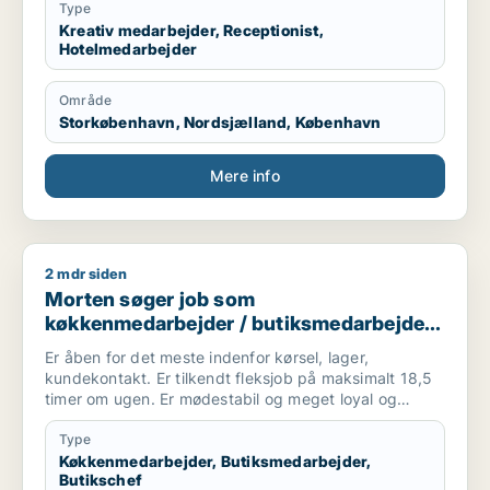
Type
Kreativ medarbejder, Receptionist,
Hotelmedarbejder
Område
Storkøbenhavn, Nordsjælland, København
Mere info
2 mdr siden
Morten søger job som køkkenmedarbejder / butiksmedarbejd
Morten søger job som
køkkenmedarbejder / butiksmedarbejder /
butikschef
Er åben for det meste indenfor kørsel, lager,
kundekontakt. Er tilkendt fleksjob på maksimalt 18,5
timer om ugen. Er mødestabil og meget loyal og
tillidsfuld. Duer ikke til at gå hjemme - trives godt med
de fleste.
Type
Køkkenmedarbejder, Butiksmedarbejder,
Butikschef