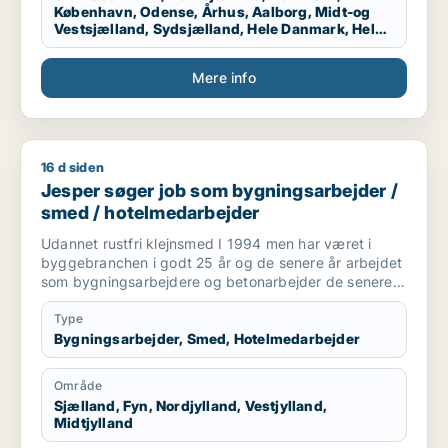
København, Odense, Århus, Aalborg, Midt-og
Vestsjælland, Sydsjælland, Hele Danmark, Hele
Sjælland, Hele Jylland, Vestjylland
Mere info
16 d siden
Jesper søger job som bygningsarbejder / smed / hotelmeda
Jesper søger job som bygningsarbejder /
smed / hotelmedarbejder
Udannet rustfri klejnsmed I 1994 men har været i
byggebranchen i godt 25 år og de senere år arbejdet
som bygningsarbejdere og betonarbejder de senere
år som kranfører som jeg er pt.
Type
Bygningsarbejder, Smed, Hotelmedarbejder
Område
Sjælland, Fyn, Nordjylland, Vestjylland,
Midtjylland