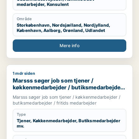
medarbejder, Konsulent
Område
Storkøbenhavn, Nordsjælland, Nordjylland,
København, Aalborg, Grønland, Udlandet
Mere info
1 mdr siden
Marsss søger job som tjener / køkkenmedarbejder / butiksme
Marsss søger job som tjener /
køkkenmedarbejder / butiksmedarbejder /
fritids medarbejder
Marsss søger job som tjener / køkkenmedarbejder /
butiksmedarbejder / fritids medarbejder
Type
Tjener, Køkkenmedarbejder, Butiksmedarbejder
mv.