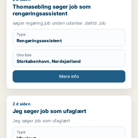
Thomasebling søger job som
rengøringsassistent
søger regøring.job unden udanlse .deltid .job
Type
Rengøringsassistent
Område
Storkøbenhavn, Nordsjælland
Mere info
2 d siden
Jeg søger job som ufaglært
Jeg søger job som ufaglært
Jeg søger job som ufaglært
Type