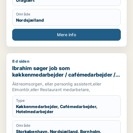
Ufaglært
Område
Nordsjælland
Mere info
8 d siden
Ibrahim søger job som køkkenmedarbejder / cafémedarbejde
Ibrahim søger job som
køkkenmedarbejder / cafémedarbejder /
hotelmedarbejder
Äldreomsorgen, eller personlig assistent,eller
Elmontör,eller Restaurant medarbetare,
Type
Køkkenmedarbejder, Cafémedarbejder,
Hotelmedarbejder
Område
Storkøbenhavn, Nordsjælland, Bornholm,