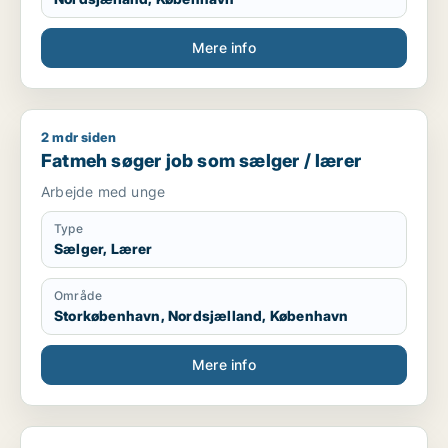
Mere info
2 mdr siden
Fatmeh søger job som sælger / lærer
Fatmeh søger job som sælger / lærer
Arbejde med unge
Type
Sælger, Lærer
Område
Storkøbenhavn, Nordsjælland, København
Mere info