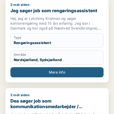
2 mdr siden
Jeg søger job som rengøringsassistent
Jeg søger job som rengøringsassistent
Hej, jeg er Letchimy Krishnan og søger
kontorrengøring med 15 års erfaring. Jeg bor i
Danmark og bor også på Næstved Svendbrongvej.
Jeg skal arbejde som rengøring, kontor eller bank.
Lad mig det vide, jeg søger morgenvagter. Lad mig
Type
det vide, mit kontaktnummer er [xxxxx] . Jeg søger
Rengøringsassistent
kontorrengøring eller bankrengøring til morgenvagten.
Område
Nordsjælland, Sydsjælland
Mere info
2 mdr siden
Dea søger job som kommunikationsmedarbejder / kulturmedar
Dea søger job som
kommunikationsmedarbejder /
kulturmedarbejder / kreativ medarbejder /