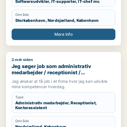
Softwareudvikler, IT-supporter, IT-chef mv.
Område
Storkøbenhavn, Nordsjælland, København
Mere info
2 mdr siden
Jeg søger job som administrativ medarbejder / receptionist /
Jeg søger job som administrativ
medarbejder / receptionist /
kontorassistent
Jeg ønsker at få job i et firma hvor jeg kan udvikle
mine kompetencer hverdag.
Type
Administrativ medarbejder, Receptionist,
Kontorassistent
Område
Nordsjælland, København