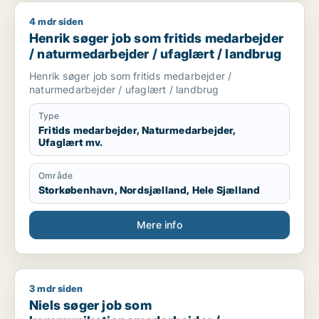
4 mdr siden
Henrik søger job som fritids medarbejder / naturmedarbejder
Henrik søger job som fritids medarbejder
/ naturmedarbejder / ufaglært / landbrug
Henrik søger job som fritids medarbejder /
naturmedarbejder / ufaglært / landbrug
Type
Fritids medarbejder, Naturmedarbejder,
Ufaglært mv.
Område
Storkøbenhavn, Nordsjælland, Hele Sjælland
Mere info
3 mdr siden
Niels søger job som kommunikationsmedarbejder / marketing
Niels søger job som