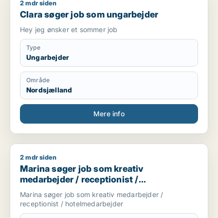
2 mdr siden
Clara søger job som ungarbejder
Clara søger job som ungarbejder
Hey jeg ønsker et sommer job
Type
Ungarbejder
Område
Nordsjælland
Mere info
2 mdr siden
Marina søger job som kreativ medarbejder / receptionist / 
Marina søger job som kreativ
medarbejder / receptionist /
hotelmedarbejder
Marina søger job som kreativ medarbejder /
receptionist / hotelmedarbejder