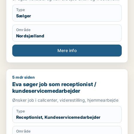
Jeg ønsker at være en del af et godt team og udvikle
mig inden for kundeservice.”
Type
Sælger
Område
Nordsjælland
Mere info
5 mdr siden
Eva søger job som receptionist / kundeservicemedarbejder
Eva søger job som receptionist /
kundeservicemedarbejder
Ønsker job i callcenter, viderestilling, hjemmearbejde
Type
Receptionist, Kundeservicemedarbejder
Område