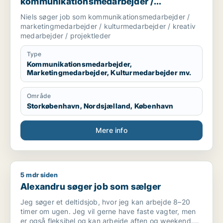
kommunikationsmedarbejder /
marketingmedarbejder /
Niels søger job som kommunikationsmedarbejder /
kulturmedarbejder / kreativ medarbejder /
marketingmedarbejder / kulturmedarbejder / kreativ
projektleder
medarbejder / projektleder
Type
Kommunikationsmedarbejder,
Marketingmedarbejder, Kulturmedarbejder mv.
Område
Storkøbenhavn, Nordsjælland, København
Mere info
5 mdr siden
Alexandru søger job som sælger
Alexandru søger job som sælger
Jeg søger et deltidsjob, hvor jeg kan arbejde 8–20
timer om ugen. Jeg vil gerne have faste vagter, men
er også fleksibel og kan arbejde aften og weekend.