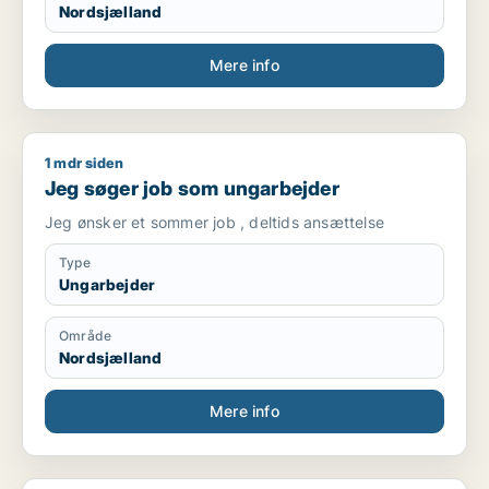
Nordsjælland
Mere info
1 mdr siden
Jeg søger job som ungarbejder
Jeg søger job som ungarbejder
Jeg ønsker et sommer job , deltids ansættelse
Type
Ungarbejder
Område
Nordsjælland
Mere info