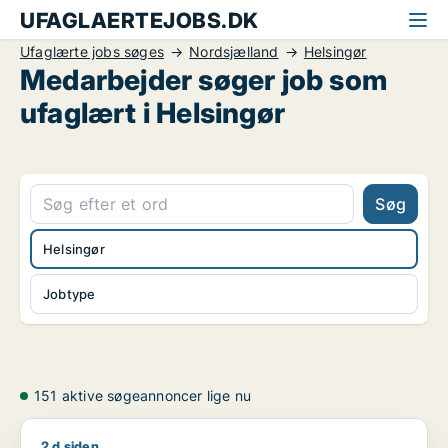
UFAGLAERTEJOBS.DK
Ufaglærte jobs søges
Nordsjælland
Helsingør
Medarbejder søger job som
ufaglært i Helsingør
Søg
Helsingør
Jobtype
151 aktive søgeannoncer lige nu
2 d siden
Thomasebling søger job som rengøringsassistent