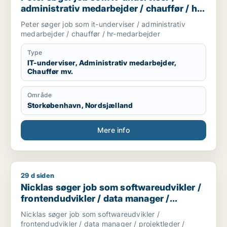
till förbundsstämma för Fyrbodal [xxxxx]
administrativ medarbejder / chauffør / hr-
Kommunförbundet Fyrbodal, Ers [xxxxx]
medarbejder
Peter søger job som it-underviser / administrativ
Kommunalförbundet ledamot [xxxxx] Fyrstadskansliet
medarbejder / chauffør / hr-medarbejder
ledamot [xxxxx] Kommunfullmäktige ,gruppledare
[xxxxx] Norra Ålvsborgs räddningstjänstförbund
Type
ledamot [xxxxx] Byggnadsnämnd ledamot [xxxxx]
IT-underviser, Administrativ medarbejder,
Fastighetsbolaget Solrosen ledamot [xxxxx] Eget
Chauffør mv.
företag [xxxxx] Art Now [xxxxx] Tv-fyndet [xxxxx]
Värnplikt 1989
Tv-fyndet [xxxxx] Distrubition och kontor [xxxxx]
Område
Storkøbenhavn, Nordsjælland
Mere info
29 d siden
Nicklas søger job som softwareudvikler / frontendudvikler / 
Nicklas søger job som softwareudvikler /
frontendudvikler / data manager /
projektleder / konsulent
Nicklas søger job som softwareudvikler /
frontendudvikler / data manager / projektleder /