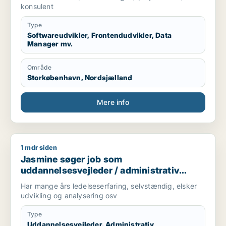
konsulent
Type
Softwareudvikler, Frontendudvikler, Data
Manager mv.
Område
Storkøbenhavn, Nordsjælland
Mere info
1 mdr siden
Jasmine søger job som uddannelsesvejleder / administrativ 
Jasmine søger job som
uddannelsesvejleder / administrativ
medarbejder / konsulent
Har mange års ledelseserfaring, selvstændig, elsker
udvikling og analysering osv
Type
Uddannelsesvejleder, Administrativ