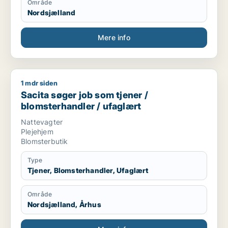
Område
Nordsjælland
Mere info
1 mdr siden
Sacita søger job som tjener / blomsterhandler / ufaglært
Sacita søger job som tjener /
blomsterhandler / ufaglært
Nattevagter
Plejehjem
Blomsterbutik
Type
Tjener, Blomsterhandler, Ufaglært
Område
Nordsjælland, Århus