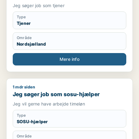
Jeg søger job som tjener
Type
Tjener
Område
Nordsjælland
Mere info
1 mdr siden
Jeg søger job som sosu-hjælper
Jeg søger job som sosu-hjælper
Jeg vil gerne have arbejde timeløn
Type
SOSU-hjælper
Område