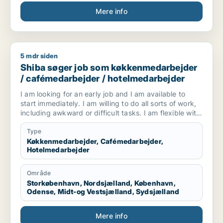
Mere info
5 mdr siden
Shiba søger job som køkkenmedarbejder / cafémedarbejder
Shiba søger job som køkkenmedarbejder
/ cafémedarbejder / hotelmedarbejder
I am looking for an early job and I am available to
start immediately. I am willing to do all sorts of work,
including awkward or difficult tasks. I am flexible with
working hours and responsibilities. I work hard, learn
quickly, and always do my best to support my team
Type
and help others with respect and care.
Køkkenmedarbejder, Cafémedarbejder,
Hotelmedarbejder
Område
Storkøbenhavn, Nordsjælland, København,
Odense, Midt-og Vestsjælland, Sydsjælland
Mere info