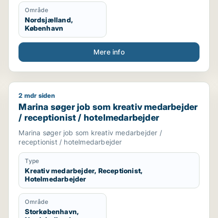
Område
Nordsjælland,
København
Mere info
2 mdr siden
Marina søger job som kreativ medarbejder / receptio
Marina søger job som kreativ medarbejder
/ receptionist / hotelmedarbejder
Marina søger job som kreativ medarbejder /
receptionist / hotelmedarbejder
Type
Kreativ medarbejder, Receptionist,
Hotelmedarbejder
Område
Storkøbenhavn,