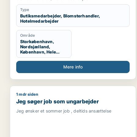
Type
Butiksmedarbejder, Blomsterhandler,
Hotelmedarbejder
Område
Storkøbenhavn,
Nordsjælland,
København, Hele
Sjælland
Mere info
1 mdr siden
Jeg søger job som ungarbejder
Jeg søger job som ungarbejder
Jeg ønsker et sommer job , deltids ansættelse