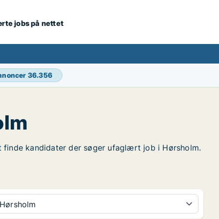
ærte jobs på nettet
annoncer
36.356
olm
at finde kandidater der søger ufaglært job i Hørsholm.
Hørsholm