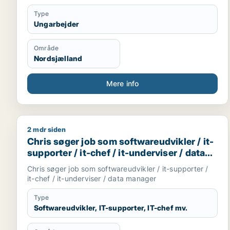
Type
Ungarbejder
Område
Nordsjælland
Mere info
2 mdr siden
Chris søger job som softwareudvikler / it-supporter
Chris søger job som softwareudvikler / it-
supporter / it-chef / it-underviser / data
manager
Chris søger job som softwareudvikler / it-supporter /
it-chef / it-underviser / data manager
Type
Softwareudvikler, IT-supporter, IT-chef mv.