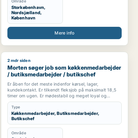
Område
Storkøbenhavn,
Nordsjælland,
København
Mere info
2 mdr siden
nist / hotelmedarbejder
Morten søger job som køkkenmedarbejder / butiksmed
Morten søger job som køkkenmedarbejder
/ butiksmedarbejder / butikschef
Er åben for det meste indenfor kørsel, lager,
kundekontakt. Er tilkendt fleksjob på maksimalt 18,5
timer om ugen. Er mødestabil og meget loyal og
tillidsfuld. Duer ikke til at gå hjemme - trives godt med
de fleste.
Type
Køkkenmedarbejder, Butiksmedarbejder,
Butikschef
Område