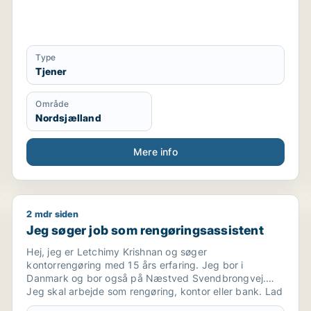
Type
Tjener
Område
Nordsjælland
Mere info
2 mdr siden
Jeg søger job som rengøringsassistent
Jeg søger job som rengøringsassistent
Hej, jeg er Letchimy Krishnan og søger
kontorrengøring med 15 års erfaring. Jeg bor i
Danmark og bor også på Næstved Svendbrongvej.
Jeg skal arbejde som rengøring, kontor eller bank. Lad
mig det vide, jeg søger morgenvagter. Lad mig det