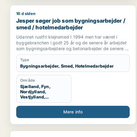
16 d siden
Jesper søger job som bygningsarbejder / smed / 
Jesper søger job som bygningsarbejder /
smed / hotelmedarbejder
Udannet rustfri klejnsmed I 1994 men har været i
byggebranchen i godt 25 år og de senere år arbejdet
som bygningsarbejdere og betonarbejder de senere år
som kranfører som jeg er pt.
Type
Bygningsarbejder, Smed, Hotelmedarbejder
Område
Sjælland, Fyn,
Nordjylland,
Vestjylland,
Midtjylland
Mere info