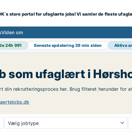
K´s store portal for ufaglærte jobs! Vi samler de fleste ufagl
s
Viden om
de 24h
991
Seneste opdatering
39 min siden
Aktive 
b som ufaglært i Hørsh
t din rekrutteringsproces her. Brug filteret herunder for 
aertejobs.dk
Vælg jobtype