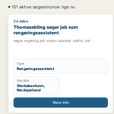
151 aktive søgeannoncer lige nu
2 d siden
Thomasebling søger job som rengøringsassistent
Thomasebling søger job som
rengøringsassistent
søger regøring.job unden udanlse .deltid .job
Type
Rengøringsassistent
Område
Storkøbenhavn,
Nordsjælland
Mere info