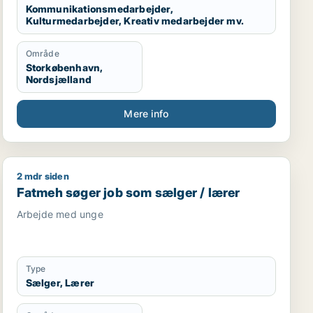
Kommunikationsmedarbejder,
Kulturmedarbejder, Kreativ medarbejder mv.
Område
Storkøbenhavn,
Nordsjælland
Mere info
2 mdr siden
tionist / kontorassistent
Fatmeh søger job som sælger / lærer
Fatmeh søger job som sælger / lærer
Arbejde med unge
Type
Sælger, Lærer