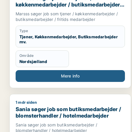
køkkenmedarbejder / butiksmedarbejder /
fritids medarbejder
Marsss søger job som tjener / køkkenmedarbejder /
butiksmedarbejder / fritids medarbejder
Type
Tjener, Køkkenmedarbejder, Butiksmedarbejder
mv.
Område
Nordsjælland
Mere info
1 mdr siden
Sania søger job som butiksmedarbejder / blomster
Sania søger job som butiksmedarbejder /
blomsterhandler / hotelmedarbejder
Sania søger job som butiksmedarbejder /
blomsterhandler / hotelmedarbejder