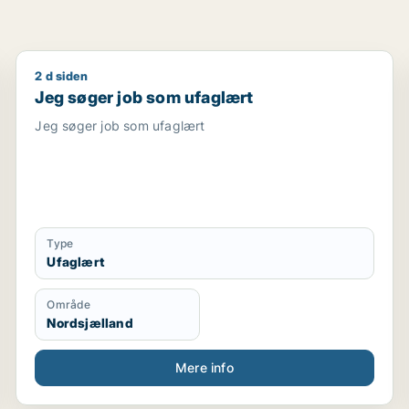
2 d siden
Jeg søger job som ufaglært
Jeg søger job som ufaglært
Jeg søger job som ufaglært
Type
Ufaglært
Område
Nordsjælland
Mere info