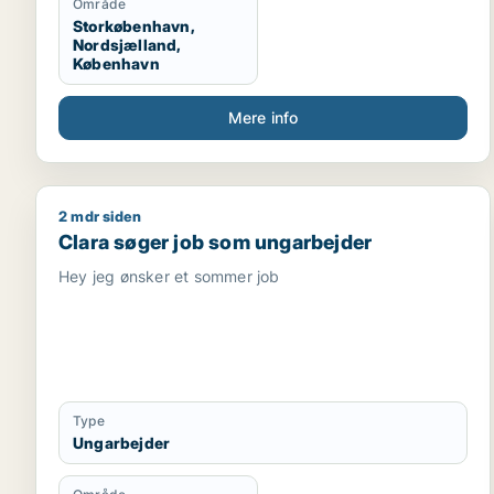
Område
Storkøbenhavn,
Nordsjælland,
København
Mere info
2 mdr siden
Clara søger job som ungarbejder
Clara søger job som ungarbejder
Hey jeg ønsker et sommer job
Type
Ungarbejder