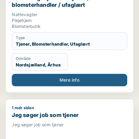
blomsterhandler / ufaglært
Nattevagter
Plejehjem
Blomsterbutik
Type
Tjener, Blomsterhandler, Ufaglært
Område
Nordsjælland, Århus
Mere info
1 mdr siden
handler / hotelmedarbejder
Jeg søger job som tjener
Jeg søger job som tjener
Jeg søger job som tjener