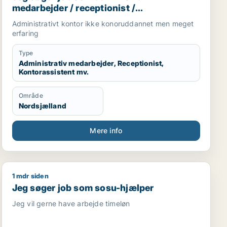
medarbejder / receptionist /
kontorassistent /
Administrativt kontor ikke konoruddannet men meget
kundeservicemedarbejder
erfaring
Type
Administrativ medarbejder, Receptionist,
Kontorassistent mv.
Område
Nordsjælland
Mere info
1 mdr siden
Jeg søger job som sosu-hjælper
Jeg søger job som sosu-hjælper
Jeg vil gerne have arbejde timeløn