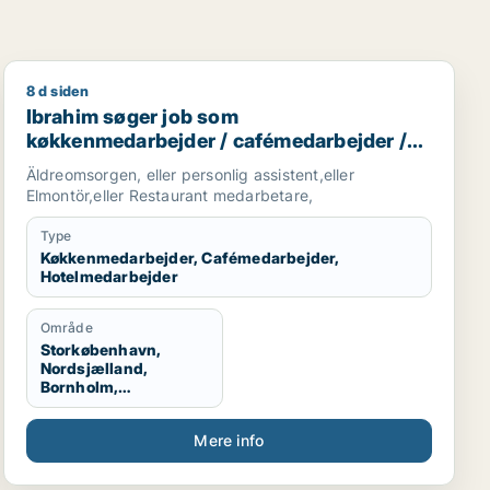
8 d siden
Ibrahim søger job som køkkenmedarbejder / cafémeda
Ibrahim søger job som
køkkenmedarbejder / cafémedarbejder /
hotelmedarbejder
Äldreomsorgen, eller personlig assistent,eller
Elmontör,eller Restaurant medarbetare,
Type
Køkkenmedarbejder, Cafémedarbejder,
Hotelmedarbejder
Område
Storkøbenhavn,
Nordsjælland,
Bornholm,
København, Odense,
Århus, Aalborg, Midt-
Mere info
og Vestsjælland,
Sydsjælland, Hele
Danmark, Hele