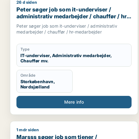
26 d siden
Peter søger job som it-underviser / administrativ 
Peter søger job som it-underviser /
administrativ medarbejder / chauffør / hr-
medarbejder
Peter søger job som it-underviser / administrativ
medarbejder / chauffør / hr-medarbejder
Type
IT-underviser, Administrativ medarbejder,
Chauffør mv.
Område
Storkøbenhavn,
Nordsjælland
Mere info
1 mdr siden
Marsss søger job som tjener / køkkenmedarbejder 
Marsss søger job som tjener /