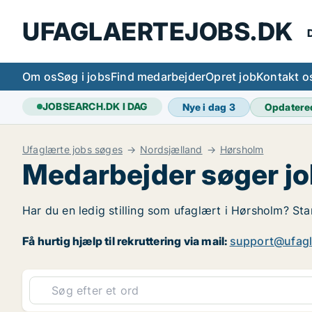
UFAGLAERTEJOBS.DK
D
Om os
Søg i jobs
Find medarbejder
Opret job
Kontakt o
JOBSEARCH.DK I DAG
Nye i dag
3
Opdatere
Ufaglærte jobs søges
Nordsjælland
Hørsholm
Medarbejder søger jo
Har du en ledig stilling som ufaglært i Hørsholm? Star
Få hurtig hjælp til rekruttering via mail:
support@ufagl