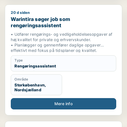
20 d siden
hotelmedarbejder
Warintira søger job som rengøringsassistent
Warintira søger job som
rengøringsassistent
• Udfører rengørings- og vedligeholdelsesopgaver af
høj kvalitet for private og erhvervskunder.
• Planlægger og gennemfører daglige opgaver
effektivt med fokus på tidsplaner og kvalitet.
• Udviser høj pålidelighed, professionalisme,
Type
selvstændighed og sans for detaljer.
Rengøringsassistent
• Sikrer kundetilfredshed gennem stabil, omhyggelig
og professionel service.
KOMPETENCER
Område
• Patientpleje & klinisk støtte
Storkøbenhavn,
• Barselspleje & højrisiko-jordemoderstøtte
Nordsjælland
• Respiratorisk & akut sygepleje
• Medicinadministration
Mere info
• Medicinsk dokumentation
• Tværfagligt samarbejde
• Tidsstyring & organisering
• Problemløsning & kritisk tænkning
• Kundeservice & kommunikation