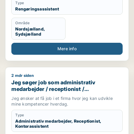
vide, mit kontaktnummer er [xxxxx] . Jeg søger
Type
kontorrengøring eller bankrengøring til morgenvagten.
Rengøringsassistent
Område
Nordsjælland,
Sydsjælland
Mere info
2 mdr siden
 / it-chef / it-underviser / data manager
Jeg søger job som administrativ medarbejder / recep
Jeg søger job som administrativ
medarbejder / receptionist /
kontorassistent
Jeg ønsker at få job i et firma hvor jeg kan udvikle
mine kompetencer hverdag.
Type
Administrativ medarbejder, Receptionist,
Kontorassistent