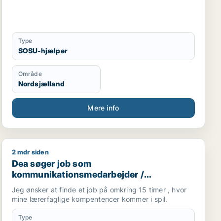
Type
SOSU-hjælper
Område
Nordsjælland
Mere info
2 mdr siden
Dea søger job som kommunikationsmedarbejder / kultur
Dea søger job som
kommunikationsmedarbejder /
kulturmedarbejder / kreativ medarbejder /
Jeg ønsker at finde et job på omkring 15 timer , hvor
administrativ medarbejder / projektleder
mine lærerfaglige kompentencer kommer i spil.
Type