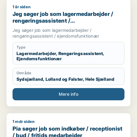
1 år siden
Jeg søger job som lagermedarbejder / rengøringsassistent 
Jeg søger job som lagermedarbejder /
rengøringsassistent /
ejendomsfunktionær
Jeg søger job som lagermedarbejder /
rengøringsassistent / ejendomsfunktionær
Type
Lagermedarbejder, Rengøringsassistent,
Ejendomsfunktionær
Område
Sydsjælland, Lolland og Falster, Hele Sjælland
Mere info
1 mdr siden
Pia søger job som indkøber / receptionist / bud / fritids med
Pia søger job som indkøber / receptionist
/ bud / fritids medarbejder