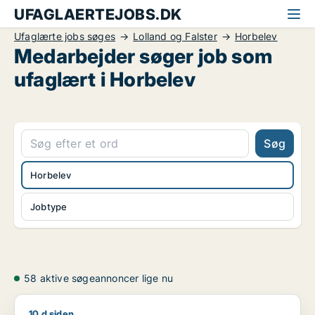
UFAGLAERTEJOBS.DK
Ufaglærte jobs søges
Lolland og Falster
Horbelev
Medarbejder søger job som
ufaglært i Horbelev
Søg
Horbelev
Jobtype
58 aktive søgeannoncer lige nu
10 d siden
Jeg søger job som lagermedarbejder / ufaglært / transport