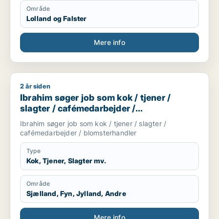
Område
Lolland og Falster
Mere info
2 år siden
Ibrahim søger job som kok / tjener / slagter / cafémedarbejd
Ibrahim søger job som kok / tjener /
slagter / cafémedarbejder /
blomsterhandler
Ibrahim søger job som kok / tjener / slagter /
cafémedarbejder / blomsterhandler
Type
Kok, Tjener, Slagter mv.
Område
Sjælland, Fyn, Jylland, Andre
Mere info