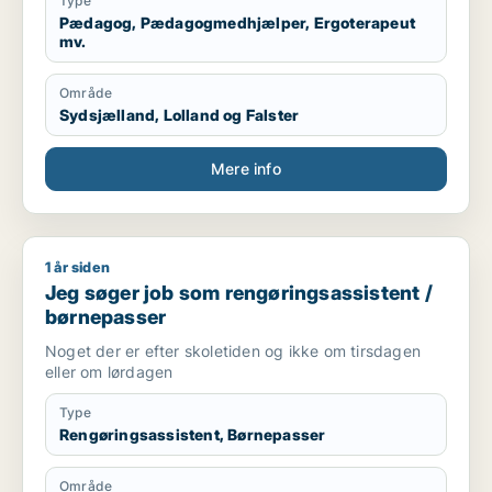
Type
Pædagog, Pædagogmedhjælper, Ergoterapeut
mv.
Område
Sydsjælland, Lolland og Falster
Mere info
1 år siden
Jeg søger job som rengøringsassistent / børnepasser
Jeg søger job som rengøringsassistent /
børnepasser
Noget der er efter skoletiden og ikke om tirsdagen
eller om lørdagen
Type
Rengøringsassistent, Børnepasser
Område