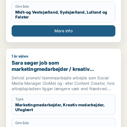
Område
Midt-og Vestsjælland, Sydsjælland, Lolland og
Falster
Mere info
1 år siden
Sara søger job som marketingmedarbejder / kreativ medarbe
Sara søger job som
marketingmedarbejder / kreativ
medarbejder / ufaglært
Delvist promet/ hjemmearbejde arbejde som Social
Media Manager (SoMe) og- eller Content Creator, hvis
arbejdspladsen ligger længere væk end Næstved.
Har en søn på 7 hveranden uge.
Type
Kompetencer:
Marketingmedarbejder, Kreativ medarbejder,
Ufaglært
- Certifikat fra kurser som Content Creator gennem
HomeyMedia og Online UGC Academy.
Område