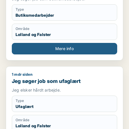
Type
Butiksmedarbejder
Område
Lolland og Falster
Mere info
1 mdr siden
Jeg søger job som ufaglært
Jeg søger job som ufaglært
Jeg elsker hårdt arbejde.
Type
Ufaglært
Område
Lolland og Falster