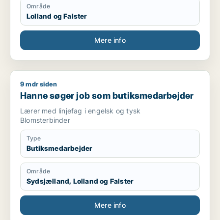
Område
Lolland og Falster
Mere info
9 mdr siden
Hanne søger job som butiksmedarbejder
Hanne søger job som butiksmedarbejder
Lærer med linjefag i engelsk og tysk
Blomsterbinder
Type
Butiksmedarbejder
Område
Sydsjælland, Lolland og Falster
Mere info