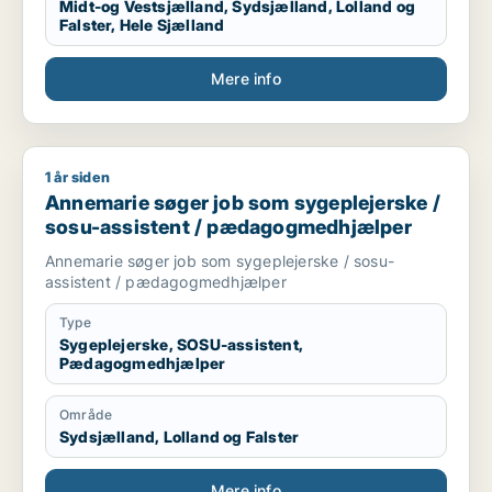
Midt-og Vestsjælland, Sydsjælland, Lolland og
- Canva
Falster, Hele Sjælland
- Office
- Outlook
Mere info
- Kundeservice
- Mine kompetencer fra stilling som projektkoordinator
1 år siden
Annemarie søger job som sygeplejerske / sosu-assistent /
Annemarie søger job som sygeplejerske /
sosu-assistent / pædagogmedhjælper
Annemarie søger job som sygeplejerske / sosu-
assistent / pædagogmedhjælper
Type
Sygeplejerske, SOSU-assistent,
Pædagogmedhjælper
Område
Sydsjælland, Lolland og Falster
Mere info