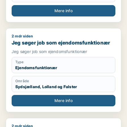
Mere info
2 mdr siden
Jeg søger job som ejendomsfunktionær
Jeg søger job som ejendomsfunktionær
Jeg søger job som ejendomsfunktionær
Type
Ejendomsfunktionær
Område
Sydsjælland, Lolland og Falster
Mere info
2 mdr siden
Bozhidar søger job som lagermedarbejder / transport / chau