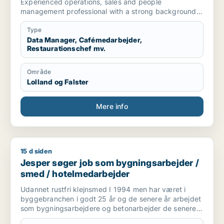
Experienced operations, sales and people
management professional with a strong background
in
hospitality, commercial leadership and operational
Type
coordination. Proven ability to manage teams,
Data Manager, Cafémedarbejder,
Restaurationschef mv.
optimise workflows, develop client relationships and
supervise projects. Experienced in technical
coordination, quality control, cooperation with
Område
subcontractors and reading technical drawings.
Lolland og Falster
Core Competencies
Operational Management • Team Leadership • Sales
Management • HR Management • Business
Mere info
Development • Customer Relationship Management •
Project Coordination • Quality Assurance •
Logistics Coordination • Contract Negotiation
15 d siden
Jesper søger job som bygningsarbejder / smed / hotelmeda
Jesper søger job som bygningsarbejder /
smed / hotelmedarbejder
Udannet rustfri klejnsmed I 1994 men har været i
byggebranchen i godt 25 år og de senere år arbejdet
som bygningsarbejdere og betonarbejder de senere
år som kranfører som jeg er pt.