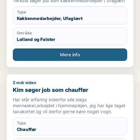
Terezia søger job som køkkenmedarbejder / ufaglært
Type
Køkkenmedarbejder, Ufaglært
Område
Lolland og Falster
Mere info
2 mdr siden
Kim søger job som chauffør
Kim søger job som chauffør
Har står erfaring indenfor alle slags
mennesker,arbejdet i hjemmeplejen, jeg har lige taget
taxakortet og vil derfor gerne køre noget vogn.
Type
Chauffør