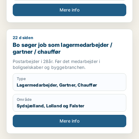
Mere info
22 d siden
Bo søger job som lagermedarbejder / gartner / chauffør
Bo søger job som lagermedarbejder /
gartner / chauffør
Postarbejder i 28år. Før det medarbejder i
boligselskaber og byggebranchen.
Type
Lagermedarbejder, Gartner, Chauffør
Område
Sydsjælland, Lolland og Falster
Mere info