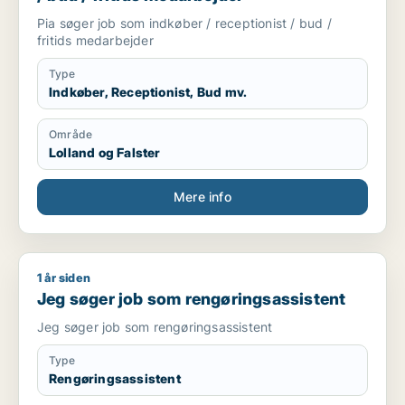
Pia søger job som indkøber / receptionist / bud /
fritids medarbejder
Type
Indkøber, Receptionist, Bud mv.
Område
Lolland og Falster
Mere info
1 år siden
Jeg søger job som rengøringsassistent
Jeg søger job som rengøringsassistent
Jeg søger job som rengøringsassistent
Type
Rengøringsassistent