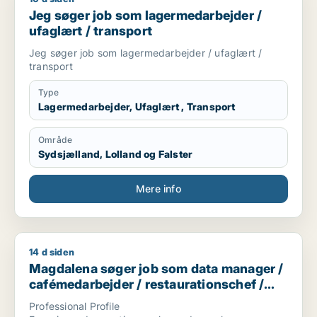
Jeg søger job som lagermedarbejder /
ufaglært / transport
Jeg søger job som lagermedarbejder / ufaglært /
transport
Type
Lagermedarbejder, Ufaglært , Transport
Område
Sydsjælland, Lolland og Falster
Mere info
14 d siden
Magdalena søger job som data manager / cafémedarbejder /
Magdalena søger job som data manager /
cafémedarbejder / restaurationschef /
hotelmedarbejder
Professional Profile