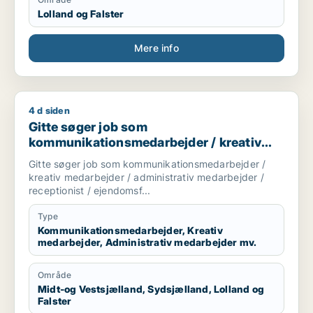
Lolland og Falster
Mere info
4 d siden
Gitte søger job som kommunikationsmedarbejder / kreativ me
Gitte søger job som
kommunikationsmedarbejder / kreativ
medarbejder / administrativ medarbejder
Gitte søger job som kommunikationsmedarbejder /
/ receptionist / ejendomsfunktionær
kreativ medarbejder / administrativ medarbejder /
receptionist / ejendomsf...
Type
Kommunikationsmedarbejder, Kreativ
medarbejder, Administrativ medarbejder mv.
Område
Midt-og Vestsjælland, Sydsjælland, Lolland og
Falster