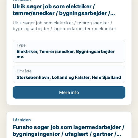
Ulrik søger job som elektriker /
tømrer/snedker / bygningsarbejder /
lagermedarbejder / mekaniker
Ulrik søger job som elektriker / tømrer/snedker /
bygningsarbejder / lagermedarbejder / mekaniker
Type
Elektriker, Tømrer/snedker, Bygningsarbejder
mv.
Område
Storkøbenhavn, Lolland og Falster, Hele Sjælland
Mere info
1 år siden
Funsho søger job som lagermedarbejder / bygningsingeniør /
Funsho søger job som lagermedarbejder /
bygningsingeniør / ufaglært / gartner /