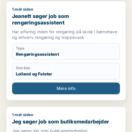
1 mdr siden
Jeanett søger job som rengøringsassistent
Jeanett søger job som
rengøringsassistent
Har erfaring inden for rengøring på skole i børnehave
og erhverv rengøring og trappevask
Type
Rengøringsassistent
Område
Lolland og Falster
Mere info
1 mdr siden
Jeg søger job som butiksmedarbejder
Jeg søger job som butiksmedarbejder
Jeg søger job som butiksmedarbejder