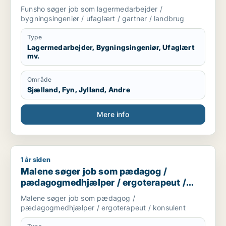
landbrug
Funsho søger job som lagermedarbejder /
bygningsingeniør / ufaglært / gartner / landbrug
Type
Lagermedarbejder, Bygningsingeniør, Ufaglært
mv.
Område
Sjælland, Fyn, Jylland, Andre
Mere info
1 år siden
Malene søger job som pædagog / pædagogmedhjælper / erg
Malene søger job som pædagog /
pædagogmedhjælper / ergoterapeut /
konsulent
Malene søger job som pædagog /
pædagogmedhjælper / ergoterapeut / konsulent