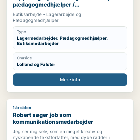
pædagogmedhjælper /
butiksmedarbejder
Butiksarbejde - Lagerarbejde og
Pædagogmedhjælper
Type
Lagermedarbejder, Pædagogmedhjælper,
Butiksmedarbejder
Område
Lolland og Falster
Mere info
1 år siden
Robert søger job som kommunikationsmedarbejder
Robert søger job som
kommunikationsmedarbejder
Jeg ser mig selv, som en meget kreativ og
nyskabende tekstforfatter, med dybe rødder i