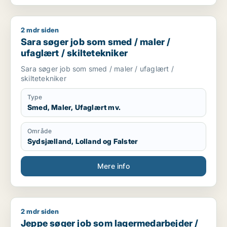
2 mdr siden
Sara søger job som smed / maler / ufaglært / skiltetekniker
Sara søger job som smed / maler /
ufaglært / skiltetekniker
Sara søger job som smed / maler / ufaglært /
skiltetekniker
Type
Smed, Maler, Ufaglært mv.
Område
Sydsjælland, Lolland og Falster
Mere info
2 mdr siden
Jeppe søger job som lagermedarbejder / pædagogmedhjælp
Jeppe søger job som lagermedarbejder /