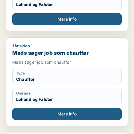
Lolland og Falster
Mere info
1 år siden
Mads søger job som chauffør
Mads søger job som chauffør
Mads søger job som chauffør
Type
Chauffør
Område
Lolland og Falster
Mere info