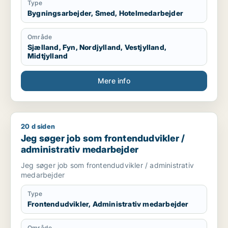
Type
Bygningsarbejder, Smed, Hotelmedarbejder
Område
Sjælland, Fyn, Nordjylland, Vestjylland,
Midtjylland
Mere info
20 d siden
Jeg søger job som frontendudvikler / administrativ medarbe
Jeg søger job som frontendudvikler /
administrativ medarbejder
Jeg søger job som frontendudvikler / administrativ
medarbejder
Type
Frontendudvikler, Administrativ medarbejder
Område