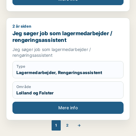
2 år siden
Jeg søger job som lagermedarbejder / rengøringsassistent
Jeg søger job som lagermedarbejder /
rengøringsassistent
Jeg søger job som lagermedarbejder /
rengøringsassistent
Type
Lagermedarbejder, Rengøringsassistent
Område
Lolland og Falster
Mere info
1
2
→