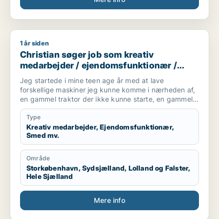
1 år siden
Christian søger job som kreativ medarbejder / ejendomsfun
Christian søger job som kreativ
medarbejder / ejendomsfunktionær /
smed / landbrug /
Jeg startede i mine teen age år med at lave
kundeservicemedarbejder
forskellige maskiner jeg kunne komme i nærheden af,
en gammel traktor der ikke kunne starte, en gammel
harve som manglede nogle tænder, biler/knallerter og
andre køretøjer/maskiner, jeg har alle dage været bidt
Type
af at finde og fikse problemer på maskiner/køretøjer...
Kreativ medarbejder, Ejendomsfunktionær,
Smed mv.
Min professionelle erfaring spænder bredt, inden for
Auto branchen hvor jeg startede som klargørings og
Område
lagermand, siden auto el lærling, men som mange
Storkøbenhavn, Sydsjælland, Lolland og Falster,
andre unge drenge trak de store maskiner mere i mig,
Hele Sjælland
hvorfor jeg skiftede lærepladsen ud med at køre
traktor, jeg arbejdede som ufaglært
Mere info
traktor/maskinføre i en årrække, og havde
sideløbende en tjans ved et smedeværksted som