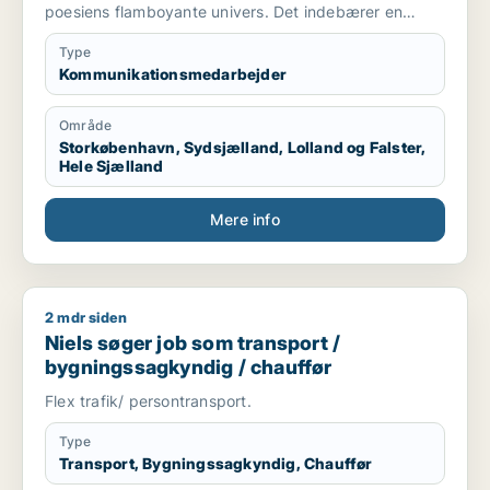
poesiens flamboyante univers. Det indebærer en
forkærlighed for artistisk blomstrende
sprogvirkemidler, som tilføjer teksten et substansielt
Type
tilsnit af noget, som er både originalt, innovativt og
Kommunikationsmedarbejder
kompetent.
Område
Dette redskab kan selvfølgelig tilpasses hele spektret
Storkøbenhavn, Sydsjælland, Lolland og Falster,
af praktisk orienterende fagartikler, samt mere
Hele Sjælland
kreative tekster, eller decideret bogmateriale, hvor
sproget gerne må have et mere ekspressivt udtryk.
Mere info
2 mdr siden
Niels søger job som transport / bygningssagkyndig / chauff
Niels søger job som transport /
bygningssagkyndig / chauffør
Flex trafik/ persontransport.
Type
Transport, Bygningssagkyndig, Chauffør