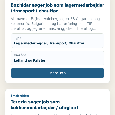
Bozhidar søger job som lagermedarbejder
/ transport / chauffør
Mit navn er Bojidar Valchev, jeg er 38 år gammel og
kommer fra Bulgarien. Jeg har erfaring som TIR-
chauffør, og jeg er en ansvarlig, disciplineret og
organiseret person. Jeg har evner til lange
internationale kurser, overholdelse af deadlines og
Type
sikker kørsel af tunge lastbiler. Jeg arbejder roligt
Lagermedarbejder, Transport, Chauffør
under pres, og jeg værdsætter ærlighed og en
professionel indstilling. Jeg er klar til at udvikle og
Område
bidrage med min erfaring og motivation til en
Lolland og Falster
fremtidig arbejdsgiver.
Mere info
1 mdr siden
Terezia søger job som køkkenmedarbejder / ufaglært
Terezia søger job som
køkkenmedarbejder / ufaglært