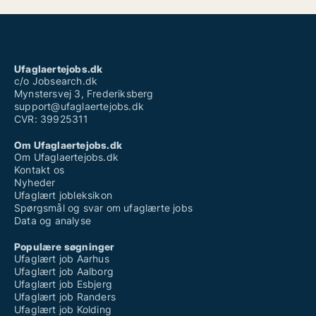
Ufaglaertejobs.dk
c/o Jobsearch.dk
Mynstersvej 3, Frederiksberg
support@ufaglaertejobs.dk
CVR: 39925311
Om Ufaglaertejobs.dk
Om Ufaglaertejobs.dk
Kontakt os
Nyheder
Ufaglært jobleksikon
Spørgsmål og svar om ufaglærte jobs
Data og analyse
Populære søgninger
Ufaglært job Aarhus
Ufaglært job Aalborg
Ufaglært job Esbjerg
Ufaglært job Randers
Ufaglært job Kolding