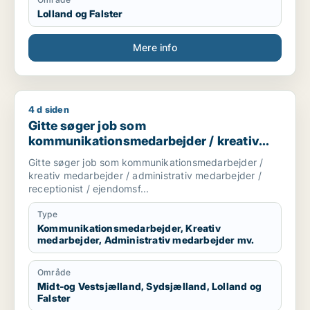
Lolland og Falster
Mere info
4 d siden
Gitte søger job som kommunikationsmedarbejder / kreativ me
Gitte søger job som
kommunikationsmedarbejder / kreativ
medarbejder / administrativ medarbejder
Gitte søger job som kommunikationsmedarbejder /
/ receptionist / ejendomsfunktionær
kreativ medarbejder / administrativ medarbejder /
receptionist / ejendomsf...
Type
Kommunikationsmedarbejder, Kreativ
medarbejder, Administrativ medarbejder mv.
Område
Midt-og Vestsjælland, Sydsjælland, Lolland og
Falster