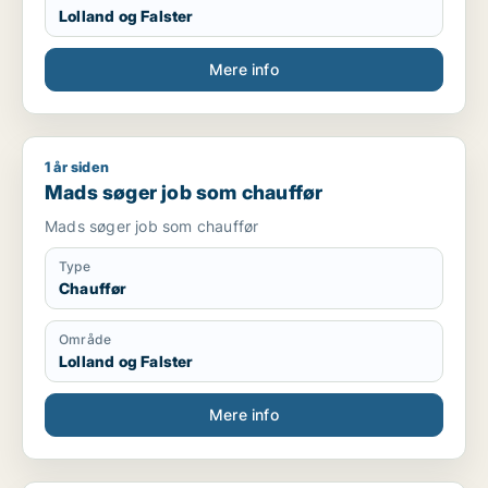
Lolland og Falster
Mere info
1 år siden
Mads søger job som chauffør
Mads søger job som chauffør
Mads søger job som chauffør
Type
Chauffør
Område
Lolland og Falster
Mere info