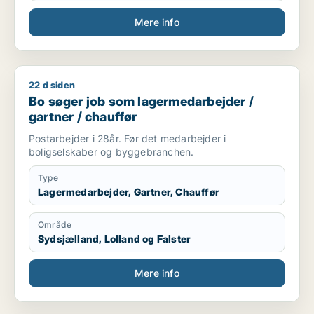
Mere info
22 d siden
Bo søger job som lagermedarbejder / gartner / chauffør
Bo søger job som lagermedarbejder /
gartner / chauffør
Postarbejder i 28år. Før det medarbejder i
boligselskaber og byggebranchen.
Type
Lagermedarbejder, Gartner, Chauffør
Område
Sydsjælland, Lolland og Falster
Mere info