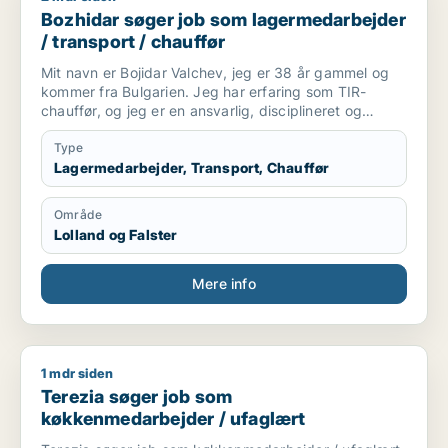
Bozhidar søger job som lagermedarbejder
/ transport / chauffør
Mit navn er Bojidar Valchev, jeg er 38 år gammel og
kommer fra Bulgarien. Jeg har erfaring som TIR-
chauffør, og jeg er en ansvarlig, disciplineret og
organiseret person. Jeg har evner til lange
internationale kurser, overholdelse af deadlines og
Type
sikker kørsel af tunge lastbiler. Jeg arbejder roligt
Lagermedarbejder, Transport, Chauffør
under pres, og jeg værdsætter ærlighed og en
professionel indstilling. Jeg er klar til at udvikle og
Område
bidrage med min erfaring og motivation til en
Lolland og Falster
fremtidig arbejdsgiver.
Mere info
1 mdr siden
Terezia søger job som køkkenmedarbejder / ufaglært
Terezia søger job som
køkkenmedarbejder / ufaglært