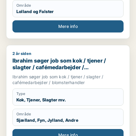
Område
Lolland og Falster
Mere info
2 år siden
Ibrahim søger job som kok / tjener / slagter / cafémedarbejd
Ibrahim søger job som kok / tjener /
slagter / cafémedarbejder /
blomsterhandler
Ibrahim søger job som kok / tjener / slagter /
cafémedarbejder / blomsterhandler
Type
Kok, Tjener, Slagter mv.
Område
Sjælland, Fyn, Jylland, Andre
Mere info