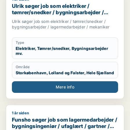
Ulrik søger job som elektriker /
tømrer/snedker / bygningsarbejder /
lagermedarbejder / mekaniker
Ulrik søger job som elektriker / tømrer/snedker /
bygningsarbejder / lagermedarbejder / mekaniker
Type
Elektriker, Tømrer/snedker, Bygningsarbejder
mv.
Område
Storkøbenhavn, Lolland og Falster, Hele Sjælland
Mere info
1 år siden
Funsho søger job som lagermedarbejder / bygningsingeniør /
Funsho søger job som lagermedarbejder /
bygningsingeniør / ufaglært / gartner /