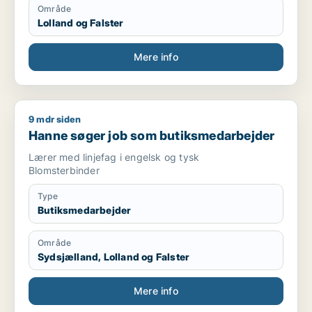
Område
Lolland og Falster
Mere info
9 mdr siden
Hanne søger job som butiksmedarbejder
Hanne søger job som butiksmedarbejder
Lærer med linjefag i engelsk og tysk
Blomsterbinder
Type
Butiksmedarbejder
Område
Sydsjælland, Lolland og Falster
Mere info