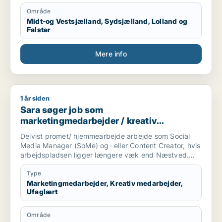
Område
Midt-og Vestsjælland, Sydsjælland, Lolland og
Falster
Mere info
1 år siden
Sara søger job som marketingmedarbejder / kreativ medarbe
Sara søger job som
marketingmedarbejder / kreativ
medarbejder / ufaglært
Delvist promet/ hjemmearbejde arbejde som Social
Media Manager (SoMe) og- eller Content Creator, hvis
arbejdspladsen ligger længere væk end Næstved.
Har en søn på 7 hveranden uge.
Type
Kompetencer:
Marketingmedarbejder, Kreativ medarbejder,
Ufaglært
- Certifikat fra kurser som Content Creator gennem
HomeyMedia og Online UGC Academy.
Område