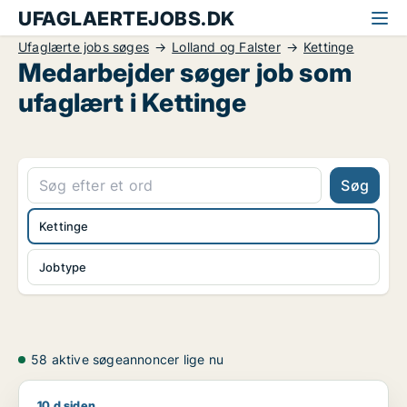
UFAGLAERTEJOBS.DK
Ufaglærte jobs søges
Lolland og Falster
Kettinge
Medarbejder søger job som
ufaglært i Kettinge
Søg
Kettinge
Jobtype
58 aktive søgeannoncer lige nu
10 d siden
Jeg søger job som lagermedarbejder / ufaglært / transport