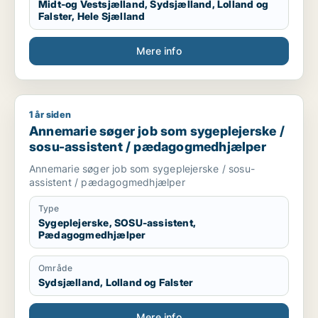
Midt-og Vestsjælland, Sydsjælland, Lolland og
- Canva
Falster, Hele Sjælland
- Office
- Outlook
Mere info
- Kundeservice
- Mine kompetencer fra stilling som projektkoordinator
1 år siden
Annemarie søger job som sygeplejerske / sosu-assistent /
Annemarie søger job som sygeplejerske /
sosu-assistent / pædagogmedhjælper
Annemarie søger job som sygeplejerske / sosu-
assistent / pædagogmedhjælper
Type
Sygeplejerske, SOSU-assistent,
Pædagogmedhjælper
Område
Sydsjælland, Lolland og Falster
Mere info