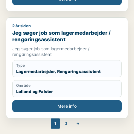
2 år siden
Jeg søger job som lagermedarbejder / rengøringsassistent
Jeg søger job som lagermedarbejder /
rengøringsassistent
Jeg søger job som lagermedarbejder /
rengøringsassistent
Type
Lagermedarbejder, Rengøringsassistent
Område
Lolland og Falster
Mere info
1
2
→