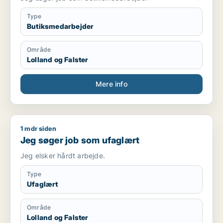
Type
Butiksmedarbejder
Område
Lolland og Falster
Mere info
1 mdr siden
Jeg søger job som ufaglært
Jeg søger job som ufaglært
Jeg elsker hårdt arbejde.
Type
Ufaglært
Område
Lolland og Falster