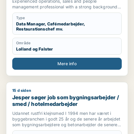
Experienced operations, sales and people
management professional with a strong background
in
hospitality, commercial leadership and operational
Type
coordination. Proven ability to manage teams,
Data Manager, Cafémedarbejder,
Restaurationschef mv.
optimise workflows, develop client relationships and
supervise projects. Experienced in technical
coordination, quality control, cooperation with
Område
subcontractors and reading technical drawings.
Lolland og Falster
Core Competencies
Operational Management • Team Leadership • Sales
Management • HR Management • Business
Mere info
Development • Customer Relationship Management •
Project Coordination • Quality Assurance •
Logistics Coordination • Contract Negotiation
15 d siden
Jesper søger job som bygningsarbejder / smed / hotelmeda
Jesper søger job som bygningsarbejder /
smed / hotelmedarbejder
Udannet rustfri klejnsmed I 1994 men har været i
byggebranchen i godt 25 år og de senere år arbejdet
som bygningsarbejdere og betonarbejder de senere
år som kranfører som jeg er pt.