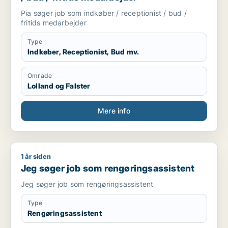
Pia søger job som indkøber / receptionist / bud /
fritids medarbejder
Type
Indkøber, Receptionist, Bud mv.
Område
Lolland og Falster
Mere info
1 år siden
Jeg søger job som rengøringsassistent
Jeg søger job som rengøringsassistent
Jeg søger job som rengøringsassistent
Type
Rengøringsassistent