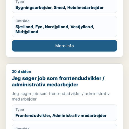
Type
Bygningsarbejder, Smed, Hotelmedarbejder
Område
Sjælland, Fyn, Nordjylland, Vestjylland,
Midtjylland
Mere info
20 d siden
Jeg søger job som frontendudvikler / administrativ medarbe
Jeg søger job som frontendudvikler /
administrativ medarbejder
Jeg søger job som frontendudvikler / administrativ
medarbejder
Type
Frontendudvikler, Administrativ medarbejder
Område