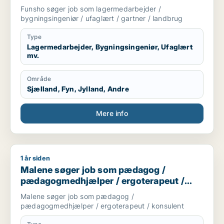
landbrug
Funsho søger job som lagermedarbejder /
bygningsingeniør / ufaglært / gartner / landbrug
Type
Lagermedarbejder, Bygningsingeniør, Ufaglært
mv.
Område
Sjælland, Fyn, Jylland, Andre
Mere info
1 år siden
Malene søger job som pædagog / pædagogmedhjælper / erg
Malene søger job som pædagog /
pædagogmedhjælper / ergoterapeut /
konsulent
Malene søger job som pædagog /
pædagogmedhjælper / ergoterapeut / konsulent