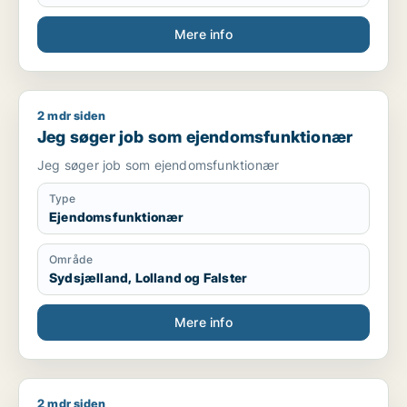
Mere info
2 mdr siden
Jeg søger job som ejendomsfunktionær
Jeg søger job som ejendomsfunktionær
Jeg søger job som ejendomsfunktionær
Type
Ejendomsfunktionær
Område
Sydsjælland, Lolland og Falster
Mere info
2 mdr siden
Bozhidar søger job som lagermedarbejder / transport / chau