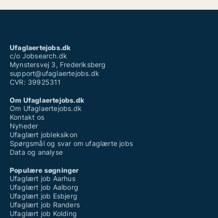
Ufaglaertejobs.dk
c/o Jobsearch.dk
Mynstersvej 3, Frederiksberg
support@ufaglaertejobs.dk
CVR: 39925311
Om Ufaglaertejobs.dk
Om Ufaglaertejobs.dk
Kontakt os
Nyheder
Ufaglært jobleksikon
Spørgsmål og svar om ufaglærte jobs
Data og analyse
Populære søgninger
Ufaglært job Aarhus
Ufaglært job Aalborg
Ufaglært job Esbjerg
Ufaglært job Randers
Ufaglært job Kolding