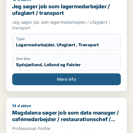
Jeg søger job som lagermedarbejder /
ufaglært / transport
Jeg søger job som lagermedarbejder / ufaglært /
transport
Type
Lagermedarbejder, Ufaglært , Transport
Område
Sydsjælland, Lolland og Falster
Mere info
14 d siden
Magdalena søger job som data manager / cafémedarbejder /
Magdalena søger job som data manager /
cafémedarbejder / restaurationschef /
hotelmedarbejder
Professional Profile