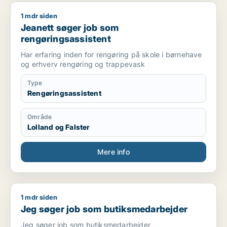
1 mdr siden
Jeanett søger job som rengøringsassistent
Jeanett søger job som
rengøringsassistent
Har erfaring inden for rengøring på skole i børnehave
og erhverv rengøring og trappevask
Type
Rengøringsassistent
Område
Lolland og Falster
Mere info
1 mdr siden
Jeg søger job som butiksmedarbejder
Jeg søger job som butiksmedarbejder
Jeg søger job som butiksmedarbejder