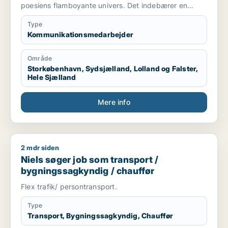
poesiens flamboyante univers. Det indebærer en
forkærlighed for artistisk blomstrende
sprogvirkemidler, som tilføjer teksten et substansielt
Type
tilsnit af noget, som er både originalt, innovativt og
Kommunikationsmedarbejder
kompetent.
Område
Dette redskab kan selvfølgelig tilpasses hele spektret
Storkøbenhavn, Sydsjælland, Lolland og Falster,
af praktisk orienterende fagartikler, samt mere
Hele Sjælland
kreative tekster, eller decideret bogmateriale, hvor
sproget gerne må have et mere ekspressivt udtryk.
Mere info
2 mdr siden
Niels søger job som transport / bygningssagkyndig / chauff
Niels søger job som transport /
bygningssagkyndig / chauffør
Flex trafik/ persontransport.
Type
Transport, Bygningssagkyndig, Chauffør