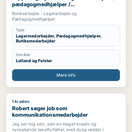
pædagogmedhjælper /
butiksmedarbejder
Butiksarbejde - Lagerarbejde og
Pædagogmedhjælper
Type
Lagermedarbejder, Pædagogmedhjælper,
Butiksmedarbejder
Område
Lolland og Falster
Mere info
1 år siden
Robert søger job som kommunikationsmedarbejder
Robert søger job som
kommunikationsmedarbejder
Jeg ser mig selv, som en meget kreativ og
nyskabende tekstforfatter, med dybe rødder i