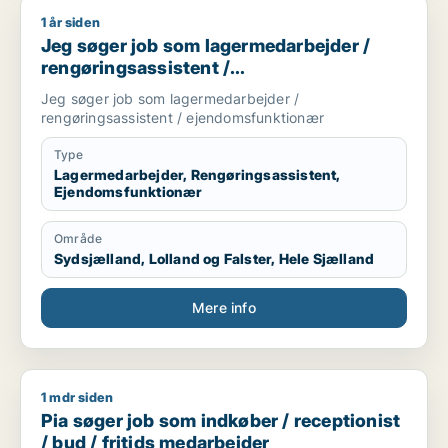
1 år siden
Jeg søger job som lagermedarbejder / rengøringsassistent 
Jeg søger job som lagermedarbejder /
rengøringsassistent /
ejendomsfunktionær
Jeg søger job som lagermedarbejder /
rengøringsassistent / ejendomsfunktionær
Type
Lagermedarbejder, Rengøringsassistent,
Ejendomsfunktionær
Område
Sydsjælland, Lolland og Falster, Hele Sjælland
Mere info
1 mdr siden
Pia søger job som indkøber / receptionist / bud / fritids med
Pia søger job som indkøber / receptionist
/ bud / fritids medarbejder