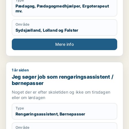
Type
Pædagog, Pædagogmedhjælper, Ergoterapeut
mv.
Område
Sydsjælland, Lolland og Falster
Mere info
1 år siden
Jeg søger job som rengøringsassistent / børnepasser
Jeg søger job som rengøringsassistent /
børnepasser
Noget der er efter skoletiden og ikke om tirsdagen
eller om lørdagen
Type
Rengøringsassistent, Børnepasser
Område