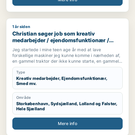
1 år siden
Christian søger job som kreativ medarbejder / ejendomsfun
Christian søger job som kreativ
medarbejder / ejendomsfunktionær /
smed / landbrug /
Jeg startede i mine teen age år med at lave
kundeservicemedarbejder
forskellige maskiner jeg kunne komme i nærheden af,
en gammel traktor der ikke kunne starte, en gammel
harve som manglede nogle tænder, biler/knallerter og
andre køretøjer/maskiner, jeg har alle dage været bidt
Type
af at finde og fikse problemer på maskiner/køretøjer...
Kreativ medarbejder, Ejendomsfunktionær,
Smed mv.
Min professionelle erfaring spænder bredt, inden for
Auto branchen hvor jeg startede som klargørings og
Område
lagermand, siden auto el lærling, men som mange
Storkøbenhavn, Sydsjælland, Lolland og Falster,
andre unge drenge trak de store maskiner mere i mig,
Hele Sjælland
hvorfor jeg skiftede lærepladsen ud med at køre
traktor, jeg arbejdede som ufaglært
Mere info
traktor/maskinføre i en årrække, og havde
sideløbende en tjans ved et smedeværksted som