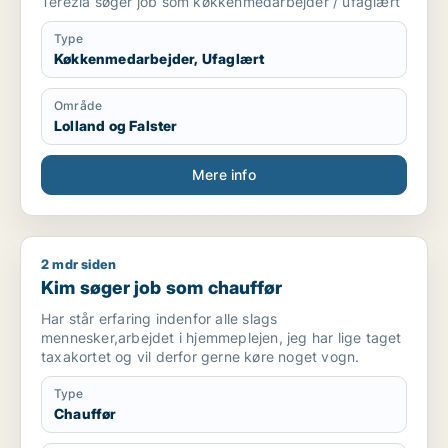
Terezia søger job som køkkenmedarbejder / ufaglært
Type
Køkkenmedarbejder, Ufaglært
Område
Lolland og Falster
Mere info
2 mdr siden
Kim søger job som chauffør
Kim søger job som chauffør
Har står erfaring indenfor alle slags
mennesker,arbejdet i hjemmeplejen, jeg har lige taget
taxakortet og vil derfor gerne køre noget vogn.
Type
Chauffør