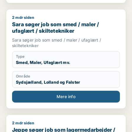
2 mdr siden
Sara søger job som smed / maler / ufaglært / skiltetekniker
Sara søger job som smed / maler /
ufaglært / skiltetekniker
Sara søger job som smed / maler / ufaglært /
skiltetekniker
Type
Smed, Maler, Ufaglært mv.
Område
Sydsjælland, Lolland og Falster
Mere info
2 mdr siden
Jeppe søger job som lagermedarbejder / pædagogmedhjælp
Jeppe søger job som lagermedarbejder /