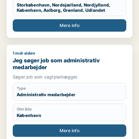
Storkøbenhavn, Nordsjælland, Nordjylland,
København, Aalborg, Grønland, Udlandet
Mere info
1 mdr siden
Jeg søger job som administrativ medarbejder
Jeg søger job som administrativ
medarbejder
Søger job som vagtplanlægger.
Type
Administrativ medarbejder
Område
København
Mere info