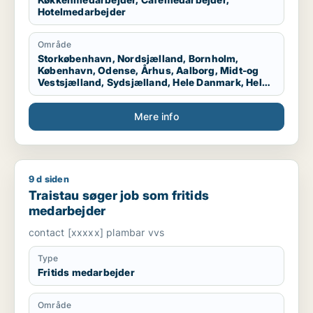
Hotelmedarbejder
Område
Storkøbenhavn, Nordsjælland, Bornholm,
København, Odense, Århus, Aalborg, Midt-og
Vestsjælland, Sydsjælland, Hele Danmark, Hele
Sjælland, Hele Jylland, Vestjylland
Mere info
9 d siden
Traistau søger job som fritids medarbejder
Traistau søger job som fritids
medarbejder
contact [xxxxx] plambar vvs
Type
Fritids medarbejder
Område