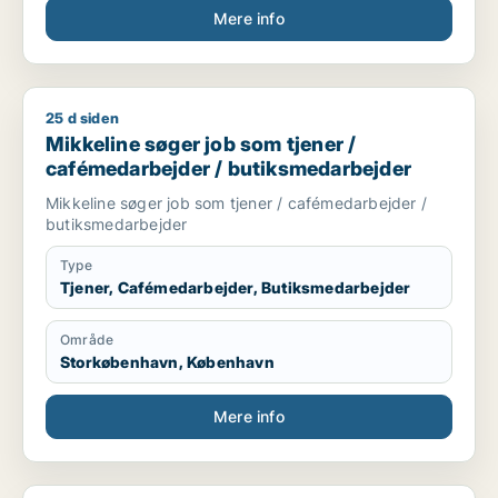
Mere info
25 d siden
Mikkeline søger job som tjener / cafémedarbejder / butiksm
Mikkeline søger job som tjener /
cafémedarbejder / butiksmedarbejder
Mikkeline søger job som tjener / cafémedarbejder /
butiksmedarbejder
Type
Tjener, Cafémedarbejder, Butiksmedarbejder
Område
Storkøbenhavn, København
Mere info