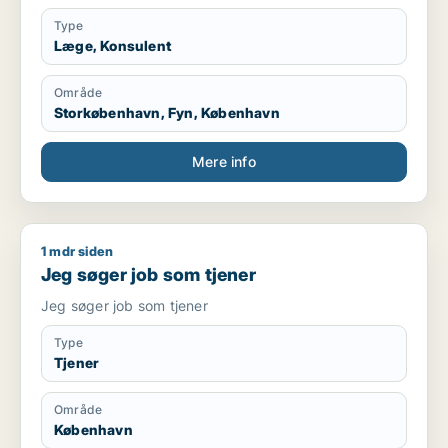
Rusmiddel behandling
Kommune læge
Type
Læge, Konsulent
Område
Storkøbenhavn, Fyn, København
Mere info
1 mdr siden
Jeg søger job som tjener
Jeg søger job som tjener
Jeg søger job som tjener
Type
Tjener
Område
København