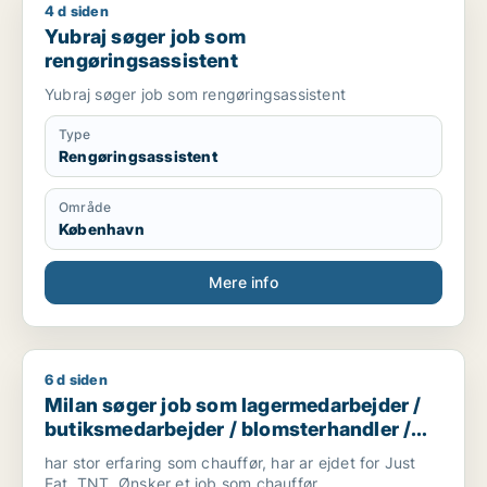
4 d siden
Yubraj søger job som rengøringsassistent
Yubraj søger job som
rengøringsassistent
Yubraj søger job som rengøringsassistent
Type
Rengøringsassistent
Område
København
Mere info
6 d siden
Milan søger job som lagermedarbejder / butiksmedarbejder /
Milan søger job som lagermedarbejder /
butiksmedarbejder / blomsterhandler /
chauffør
har stor erfaring som chauffør, har ar ejdet for Just
Eat, TNT. Ønsker et job som chauffør,