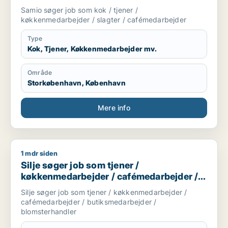
cafémedarbejder
Samio søger job som kok / tjener /
køkkenmedarbejder / slagter / cafémedarbejder
Type
Kok, Tjener, Køkkenmedarbejder mv.
Område
Storkøbenhavn, København
Mere info
1 mdr siden
Silje søger job som tjener / køkkenmedarbejder / cafémedar
Silje søger job som tjener /
køkkenmedarbejder / cafémedarbejder /
butiksmedarbejder / blomsterhandler
Silje søger job som tjener / køkkenmedarbejder /
cafémedarbejder / butiksmedarbejder /
blomsterhandler