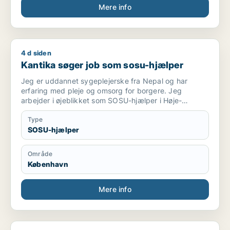
Mere info
4 d siden
Kantika søger job som sosu-hjælper
Kantika søger job som sosu-hjælper
Jeg er uddannet sygeplejerske fra Nepal og har
erfaring med pleje og omsorg for borgere. Jeg
arbejder i øjeblikket som SOSU-hjælper i Høje-
Taastrup Kommune, hvor jeg har erfaring med
personlig pleje, praktisk hjælp, observation,
Type
dokumentation i CURA samt samarbejde med kolleger
SOSU-hjælper
og pårørende. Jeg er ansvarsbevidst, mødestabil og
arbejder med respekt og empati for den enkelte
Område
borger. Jeg søger en fast stilling på 37 timer om ugen,
København
hvor jeg kan udvikle mine kompetencer og bidrage
med høj faglighed og omsorg. Jeg er fleksibel.Jeg
ønsker en langsigtet ansættelse og ser frem til at
Mere info
bidrage positivt til arbejdspladsen.