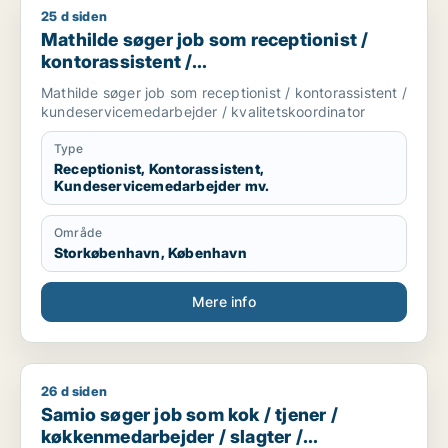
25 d siden
Mathilde søger job som receptionist / kontorassistent / kun
Mathilde søger job som receptionist /
kontorassistent /
kundeservicemedarbejder /
Mathilde søger job som receptionist / kontorassistent /
kvalitetskoordinator
kundeservicemedarbejder / kvalitetskoordinator
Type
Receptionist, Kontorassistent,
Kundeservicemedarbejder mv.
Område
Storkøbenhavn, København
Mere info
26 d siden
Samio søger job som kok / tjener / køkkenmedarbejder / sla
Samio søger job som kok / tjener /
køkkenmedarbejder / slagter /