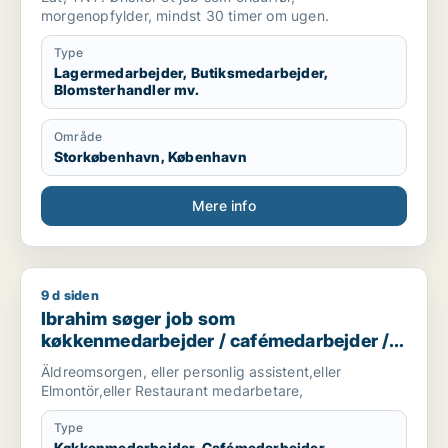
morgenopfylder, mindst 30 timer om ugen.
Type
Lagermedarbejder, Butiksmedarbejder,
Blomsterhandler mv.
Område
Storkøbenhavn, København
Mere info
9 d siden
Ibrahim søger job som køkkenmedarbejder / cafémedarbejde
Ibrahim søger job som
køkkenmedarbejder / cafémedarbejder /
hotelmedarbejder
Äldreomsorgen, eller personlig assistent,eller
Elmontör,eller Restaurant medarbetare,
Type
Køkkenmedarbejder, Cafémedarbejder,