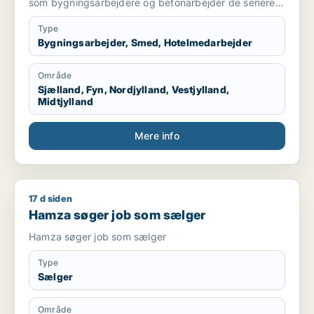
som bygningsarbejdere og betonarbejder de senere
år som kranfører som jeg er pt.
Type
Bygningsarbejder, Smed, Hotelmedarbejder
Område
Sjælland, Fyn, Nordjylland, Vestjylland,
Midtjylland
Mere info
17 d siden
Hamza søger job som sælger
Hamza søger job som sælger
Hamza søger job som sælger
Type
Sælger
Område