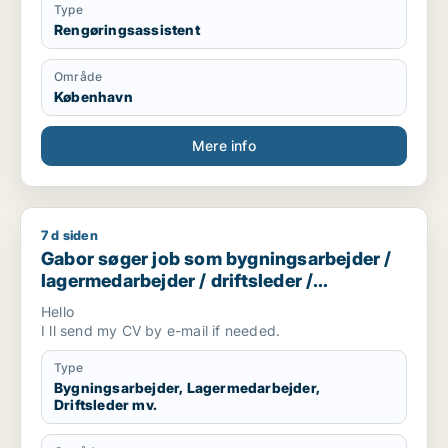
Type
Rengøringsassistent
Område
København
Mere info
7 d siden
Gabor søger job som bygningsarbejder / lagermedarbejder / d
Gabor søger job som bygningsarbejder /
lagermedarbejder / driftsleder /
ungarbejder / ufaglært
Hello
I ll send my CV by e-mail if needed.
Type
Bygningsarbejder, Lagermedarbejder,
Driftsleder mv.