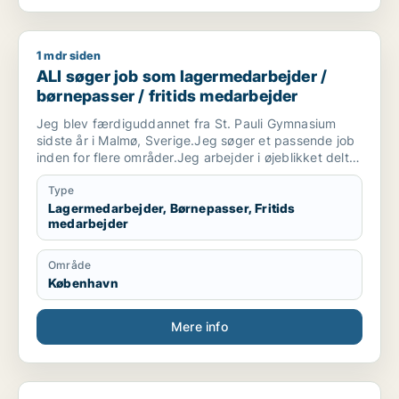
1 mdr siden
ALI søger job som lagermedarbejder / børnepasser / fritids
ALI søger job som lagermedarbejder /
børnepasser / fritids medarbejder
Jeg blev færdiguddannet fra St. Pauli Gymnasium
sidste år i Malmø, Sverige.Jeg søger et passende job
inden for flere områder.Jeg arbejder i øjeblikket deltid
på et lager i København. Jeg leder efter et bedre job.
Type
Lagermedarbejder, Børnepasser, Fritids
medarbejder
Område
København
Mere info