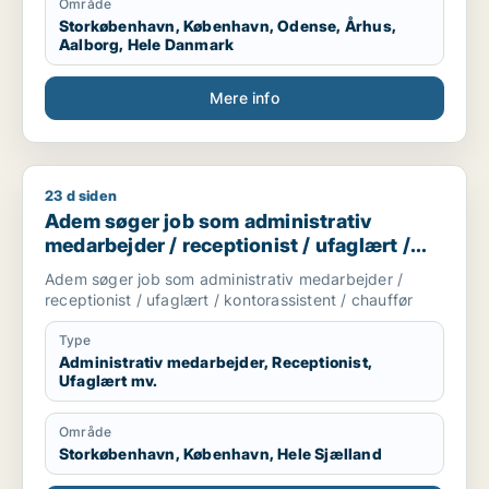
Område
Storkøbenhavn, København, Odense, Århus,
Aalborg, Hele Danmark
Mere info
23 d siden
Adem søger job som administrativ medarbejder / receptionist 
Adem søger job som administrativ
medarbejder / receptionist / ufaglært /
kontorassistent / chauffør
Adem søger job som administrativ medarbejder /
receptionist / ufaglært / kontorassistent / chauffør
Type
Administrativ medarbejder, Receptionist,
Ufaglært mv.
Område
Storkøbenhavn, København, Hele Sjælland