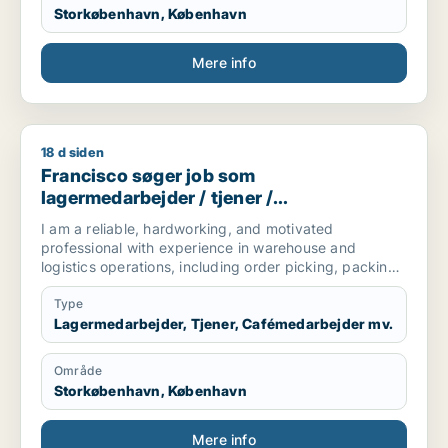
Storkøbenhavn, København
Mere info
18 d siden
Francisco søger job som lagermedarbejder / tjener / caféme
Francisco søger job som
lagermedarbejder / tjener /
cafémedarbejder / hotelmedarbejder
I am a reliable, hardworking, and motivated
professional with experience in warehouse and
logistics operations, including order picking, packing,
receiving goods, inventory control, quality checks,
and preparing shipments. I enjoy working in fast-
Type
paced environments and take pride in being efficient,
Lagermedarbejder, Tjener, Cafémedarbejder mv.
organized, and detail-oriented. I work well both
independently and as part of a team, always
Område
maintaining a strong focus on safety, quality, and
Storkøbenhavn, København
meeting deadlines.
I have worked through Randstad at DSV, where I
Mere info