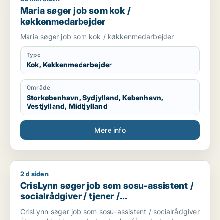
Maria søger job som kok /
køkkenmedarbejder
Maria søger job som kok / køkkenmedarbejder
Type
Kok, Køkkenmedarbejder
Område
Storkøbenhavn, Sydjylland, København,
Vestjylland, Midtjylland
Mere info
2 d siden
CrisLynn søger job som sosu-assistent / socialrådgiver / tj
CrisLynn søger job som sosu-assistent /
socialrådgiver / tjener /
køkkenmedarbejder / cafémedarbejder
CrisLynn søger job som sosu-assistent / socialrådgiver