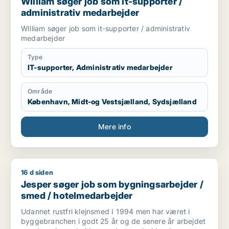
WIlliam søger job som it-supporter /
administrativ medarbejder
WIlliam søger job som it-supporter / administrativ
medarbejder
Type
IT-supporter, Administrativ medarbejder
Område
København, Midt-og Vestsjælland, Sydsjælland
Mere info
16 d siden
Jesper søger job som bygningsarbejder / smed / hotelmeda
Jesper søger job som bygningsarbejder /
smed / hotelmedarbejder
Udannet rustfri klejnsmed I 1994 men har været i
byggebranchen i godt 25 år og de senere år arbejdet