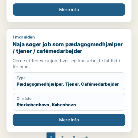
Mere info
1 mdr siden
Naja søger job som pædagogmedhjælper / tjener / cafémed
Naja søger job som pædagogmedhjælper
/ tjener / cafémedarbejder
Gerne et ferievikarjob, hvor jeg kan arbejde fuldtid i
ferierne.
Type
Pædagogmedhjælper, Tjener, Cafémedarbejder
Område
Storkøbenhavn, København
Mere info
1
2
3
→