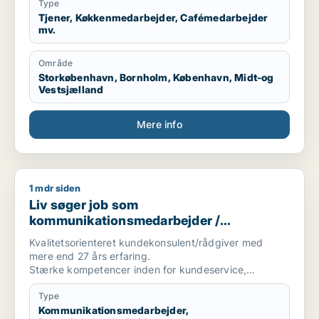
Type
Tjener, Køkkenmedarbejder, Cafémedarbejder
mv.
Område
Storkøbenhavn, Bornholm, København, Midt-og
Vestsjælland
Mere info
1 mdr siden
Liv søger job som kommunikationsmedarbejder / regnskabsme
Liv søger job som
kommunikationsmedarbejder /
regnskabsmedarbejder /
Kvalitetsorienteret kundekonsulent/rådgiver med
forsikringsmedarbejder / administrativ
mere end 27 års erfaring.
medarbejder / receptionist
Stærke kompetencer inden for kundeservice,
fakturering, kreditering/debitering, klage og
inkassobehandling. Kendt for at skabe tryghed,
Type
håndtere komplekse problemstillinger og levere høj
Kommunikationsmedarbejder,