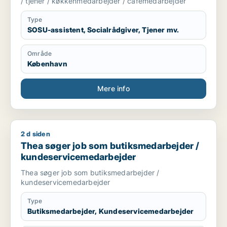
/ tjener / køkkenmedarbejder / cafémedarbejder
Type
SOSU-assistent, Socialrådgiver, Tjener mv.
Område
København
Mere info
2 d siden
Thea søger job som butiksmedarbejder / kundeservicemeda
Thea søger job som butiksmedarbejder /
kundeservicemedarbejder
Thea søger job som butiksmedarbejder /
kundeservicemedarbejder
Type
Butiksmedarbejder, Kundeservicemedarbejder