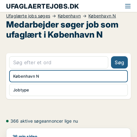
UFAGLAERTEJOBS.DK
Ufaglærte jobs søges
København
København N
Medarbejder søger job som
ufaglært i København N
Søg
København N
Jobtype
366 aktive søgeannoncer lige nu
36 min siden
Maria søger job som kok / køkkenmedarbejder