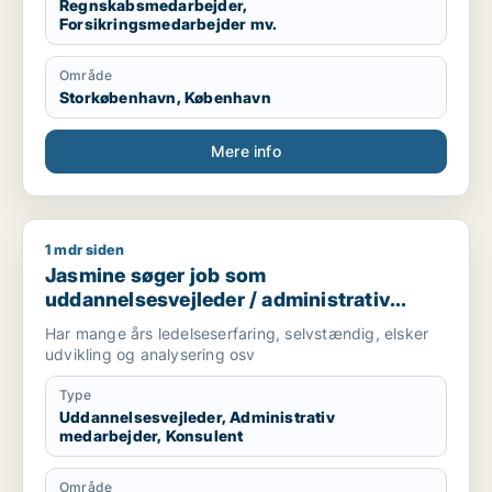
Regnskabsmedarbejder,
kvalitet.
Forsikringsmedarbejder mv.
Område
Storkøbenhavn, København
Mere info
1 mdr siden
Jasmine søger job som uddannelsesvejleder / administrativ 
Jasmine søger job som
uddannelsesvejleder / administrativ
medarbejder / konsulent
Har mange års ledelseserfaring, selvstændig, elsker
udvikling og analysering osv
Type
Uddannelsesvejleder, Administrativ
medarbejder, Konsulent
Område