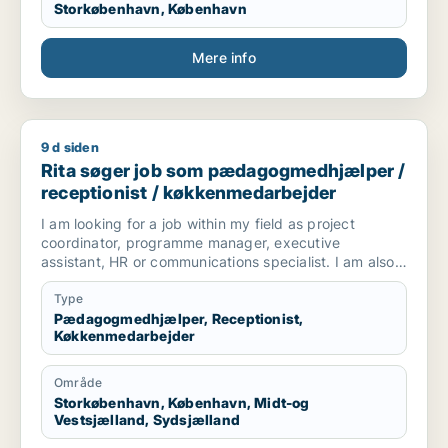
Storkøbenhavn, København
Mere info
9 d siden
Rita søger job som pædagogmedhjælper / receptionist / k
Rita søger job som pædagogmedhjælper /
receptionist / køkkenmedarbejder
I am looking for a job within my field as project
coordinator, programme manager, executive
assistant, HR or communications specialist. I am also
available to work in retail, restaurants, kitchen or in
cleaning.
Type
Pædagogmedhjælper, Receptionist,
Køkkenmedarbejder
Område
Storkøbenhavn, København, Midt-og
Vestsjælland, Sydsjælland