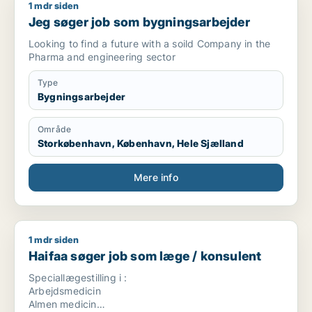
1 mdr siden
Jeg søger job som bygningsarbejder
Jeg søger job som bygningsarbejder
Looking to find a future with a soild Company in the
Pharma and engineering sector
Type
Bygningsarbejder
Område
Storkøbenhavn, København, Hele Sjælland
Mere info
1 mdr siden
Haifaa søger job som læge / konsulent
Haifaa søger job som læge / konsulent
Speciallægestilling i :
Arbejdsmedicin
Almen medicin