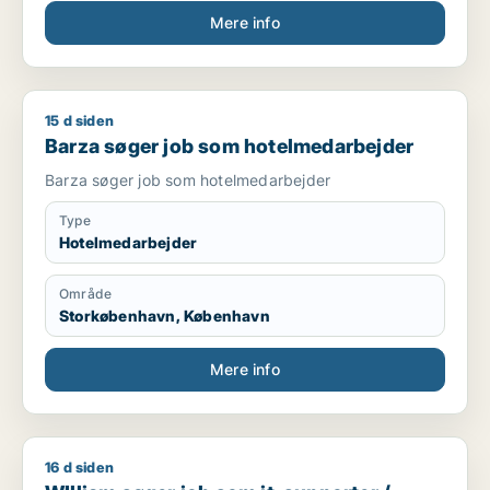
Mere info
15 d siden
Barza søger job som hotelmedarbejder
Barza søger job som hotelmedarbejder
Barza søger job som hotelmedarbejder
Type
Hotelmedarbejder
Område
Storkøbenhavn, København
Mere info
16 d siden
WIlliam søger job som it-supporter / administrativ medarbej