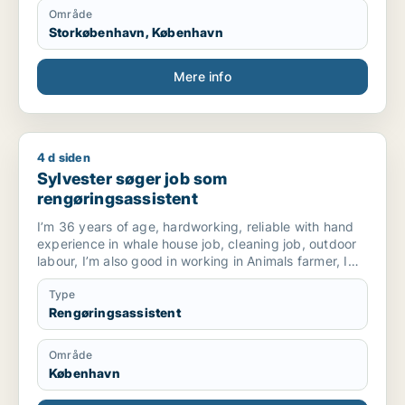
Område
Storkøbenhavn, København
Mere info
4 d siden
Sylvester søger job som rengøringsassistent
Sylvester søger job som
rengøringsassistent
I’m 36 years of age, hardworking, reliable with hand
experience in whale house job, cleaning job, outdoor
labour, I’m also good in working in Animals farmer, I
have done vocational training in Veterinary’s, I’m
physical fit to work in any environment.
Type
I’m quick to learn and follow saft instructions
Rengøringsassistent
carefully, I’m available for work 90 hrs per month
since I’m still a student, but for now I can work full
Område
time.
København
But if I can be given a student contract I will really
appreciate.