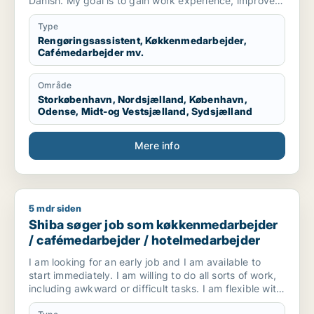
Danish. My goal is to gain work experience, improve
my skills, and become more independent. I am
hardworking, responsible, and willing to do all kinds of
Type
tasks. I am available for all shifts and always ready to
Rengøringsassistent, Køkkenmedarbejder,
Cafémedarbejder mv.
learn new things. I want to grow both personally and
professionally while contributing positively to the
workplace.
Område
Storkøbenhavn, Nordsjælland, København,
Odense, Midt-og Vestsjælland, Sydsjælland
Mere info
5 mdr siden
Shiba søger job som køkkenmedarbejder / cafémedarbejder
Shiba søger job som køkkenmedarbejder
/ cafémedarbejder / hotelmedarbejder
I am looking for an early job and I am available to
start immediately. I am willing to do all sorts of work,
including awkward or difficult tasks. I am flexible with
working hours and responsibilities. I work hard, learn