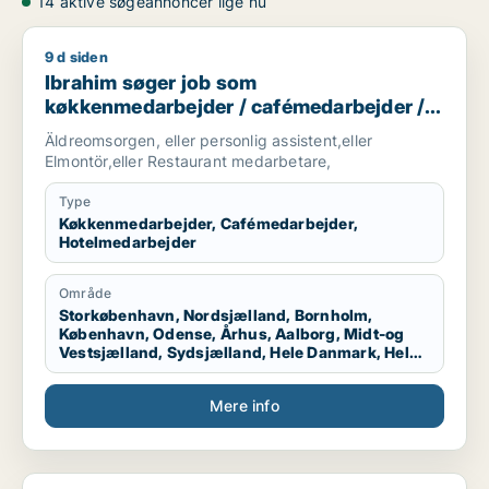
14 aktive søgeannoncer lige nu
9 d siden
Ibrahim søger job som køkkenmedarbejder / cafémedarbejde
Ibrahim søger job som
køkkenmedarbejder / cafémedarbejder /
hotelmedarbejder
Äldreomsorgen, eller personlig assistent,eller
Elmontör,eller Restaurant medarbetare,
Type
Køkkenmedarbejder, Cafémedarbejder,
Hotelmedarbejder
Område
Storkøbenhavn, Nordsjælland, Bornholm,
København, Odense, Århus, Aalborg, Midt-og
Vestsjælland, Sydsjælland, Hele Danmark, Hele
Sjælland, Hele Jylland, Vestjylland
Mere info