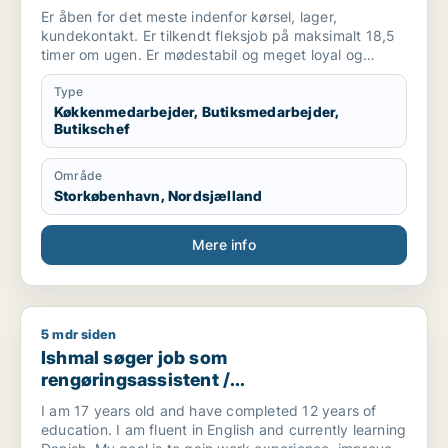
butikschef
Er åben for det meste indenfor kørsel, lager,
kundekontakt. Er tilkendt fleksjob på maksimalt 18,5
timer om ugen. Er mødestabil og meget loyal og
tillidsfuld. Duer ikke til at gå hjemme - trives godt med
de fleste.
Type
Køkkenmedarbejder, Butiksmedarbejder,
Butikschef
Område
Storkøbenhavn, Nordsjælland
Mere info
5 mdr siden
Ishmal søger job som rengøringsassistent / køkkenmedarbej
Ishmal søger job som
rengøringsassistent /
køkkenmedarbejder / cafémedarbejder /
I am 17 years old and have completed 12 years of
butiksmedarbejder / hotelmedarbejder
education. I am fluent in English and currently learning