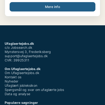
restaurant i Syrien. Som køkkenassistent, tjener og
Mere info
rengøring har jeg arbejdet i Sunrise Bagels og
Sandwichs i Hillerød i ca. 3 år.
Jeg betragter mig selv som værende
imødekommende, åben og smilende overfor både
kunder og kollegaer. Gennem tidligere
erhvervserfaring har jeg udviklet mine kompetencer
indenfor service,
Samtidig med kan jeg bevare overblikket i stressede
situationer. Og med denne erfaring, kan kunderne går
Ufaglaertejobs.dk
fra butikken tilfredse, da mit princip er, at kunderne er
c/o Jobsearch.dk
Mynstersvej 3, Frederiksberg
i centrum og højest prioriterede. Derfor ligger det
support@ufaglaertejobs.dk
naturligt i mig at kunne håndtere travle hverdage.
CVR: 39925311
Helt ordinært er jeg fleksibel- og kan være til
rådighed på jobbet det meste af tiden, det gælder
Om Ufaglaertejobs.dk
også weekender og ferie.
Om Ufaglaertejobs.dk
Kontakt os
Jeg håber meget på at høre nærmere fra jer.
Nyheder
Ufaglært jobleksikon
Med venlig hilsen
Spørgsmål og svar om ufaglærte jobs
Riham Bertawi
Data og analyse
Populære søgninger