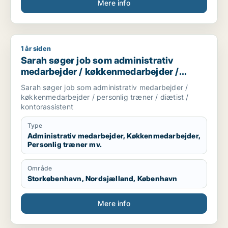
Mere info
1 år siden
Sarah søger job som administrativ medarbejder / køkkenmedar
Sarah søger job som administrativ
medarbejder / køkkenmedarbejder /
personlig træner / diætist /
Sarah søger job som administrativ medarbejder /
kontorassistent
køkkenmedarbejder / personlig træner / diætist /
kontorassistent
Type
Administrativ medarbejder, Køkkenmedarbejder,
Personlig træner mv.
Område
Storkøbenhavn, Nordsjælland, København
Mere info