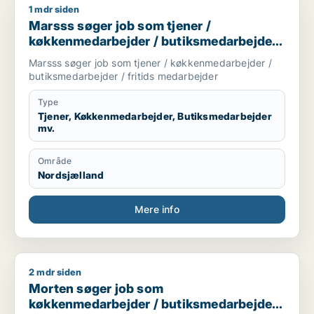
1 mdr siden
Marsss søger job som tjener / køkkenmedarbejder / butiksme
Marsss søger job som tjener /
køkkenmedarbejder / butiksmedarbejder /
fritids medarbejder
Marsss søger job som tjener / køkkenmedarbejder /
butiksmedarbejder / fritids medarbejder
Type
Tjener, Køkkenmedarbejder, Butiksmedarbejder
mv.
Område
Nordsjælland
Mere info
2 mdr siden
Morten søger job som køkkenmedarbejder / butiksmedarbejd
Morten søger job som
køkkenmedarbejder / butiksmedarbejder /