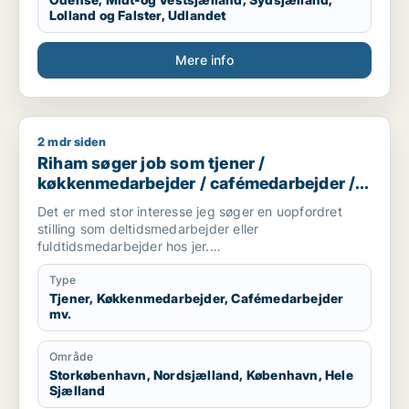
Lolland og Falster, Udlandet
Mere info
2 mdr siden
Riham søger job som tjener / køkkenmedarbejder / cafémeda
Riham søger job som tjener /
køkkenmedarbejder / cafémedarbejder /
butiksmedarbejder / blomsterhandler
Det er med stor interesse jeg søger en uopfordret
stilling som deltidsmedarbejder eller
fuldtidsmedarbejder hos jer.
Jeg hedder Riham Bertawi, er 22 år. Jeg afsluttede
min adgangskursus til ingeniøruddannelse i DTU i
Type
15/1/2020, hvor jeg kan arbejde fuldtidsarbejder indtil
Tjener, Køkkenmedarbejder, Cafémedarbejder
mv.
min drøm studie starter efter sommer, så kan jeg
arbejde deltidsarbejder der.
Jeg er en positiv og effektive kvinde med en aktiv
Område
arbejdserfaring i tre sider-service:
Storkøbenhavn, Nordsjælland, København, Hele
Køkkenassistent, Tjener og rengøring.
Sjælland
Som køkkenassistent har jeg arbejdet i spansk