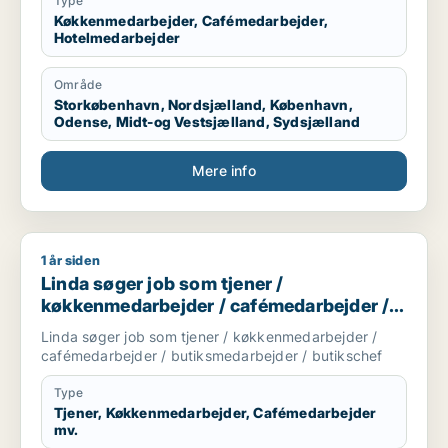
quickly, and always do my best to support my team
Type
and help others with respect and care.
Køkkenmedarbejder, Cafémedarbejder,
Hotelmedarbejder
Område
Storkøbenhavn, Nordsjælland, København,
Odense, Midt-og Vestsjælland, Sydsjælland
Mere info
1 år siden
Linda søger job som tjener / køkkenmedarbejder / cafémeda
Linda søger job som tjener /
køkkenmedarbejder / cafémedarbejder /
butiksmedarbejder / butikschef
Linda søger job som tjener / køkkenmedarbejder /
cafémedarbejder / butiksmedarbejder / butikschef
Type
Tjener, Køkkenmedarbejder, Cafémedarbejder
mv.