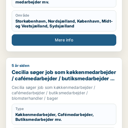
medarbejder mv.
Område
Storkøbenhavn, Nordsjælland, København, Midt-
og Vestsjælland, Sydsjælland
Mere info
5 år siden
Cecilia søger job som køkkenmedarbejder / cafémedarbejder
Cecilia søger job som køkkenmedarbejder
/ cafémedarbejder / butiksmedarbejder /
blomsterhandler / bager
Cecilia søger job som køkkenmedarbejder /
cafémedarbejder / butiksmedarbejder /
blomsterhandler / bager
Type
Køkkenmedarbejder, Cafémedarbejder,
Butiksmedarbejder mv.