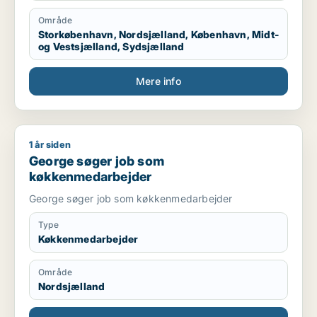
Område
Storkøbenhavn, Nordsjælland, København, Midt-
og Vestsjælland, Sydsjælland
Mere info
1 år siden
George søger job som køkkenmedarbejder
George søger job som
køkkenmedarbejder
George søger job som køkkenmedarbejder
Type
Køkkenmedarbejder
Område
Nordsjælland