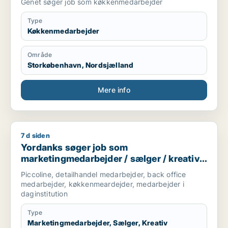
Genet søger job som køkkenmedarbejder
Type
Køkkenmedarbejder
Område
Storkøbenhavn, Nordsjælland
Mere info
7 d siden
Yordanks søger job som marketingmedarbejder / sælger / kre
Yordanks søger job som
marketingmedarbejder / sælger / kreativ
medarbejder / produktspecialist / kok
Piccoline, detailhandel medarbejder, back office
medarbejder, køkkenmeardejder, medarbejder i
daginstitution
Type
Marketingmedarbejder, Sælger, Kreativ