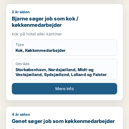
2 år siden
Bjarne søger job som kok / køkkenmedarbejder
Bjarne søger job som kok /
køkkenmedarbejder
kok på hotel eller kantiner
Type
Kok, Køkkenmedarbejder
Område
Storkøbenhavn, Nordsjælland, Midt-og
Vestsjælland, Sydsjælland, Lolland og Falster
Mere info
4 år siden
Genet søger job som køkkenmedarbejder
Genet søger job som køkkenmedarbejder