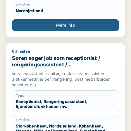
Område
Nordsjælland
Mere info
6 år siden
Søren søger job som receptionist / rengøringsassistent / e
Søren søger job som receptionist /
rengøringsassistent /
ejendomsfunktionær / bud /
serviceassistent, sanitør, kontorserviceassistent
køkkenmedarbejder
,køkkenmedhjælper, rengøring, post medarbejder.
selvstændig
Type
Receptionist, Rengøringsassistent,
Ejendomsfunktionær mv.
Område
Storkøbenhavn, Nordsjælland, København,
Odense, Midt-og Vestsjælland, Sydsjælland,