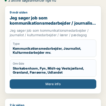
3 aktive søgeannoncer lige nu
9 mdr siden
Jeg søger job som kommunikationsmedarbejder / journalist 
Jeg søger job som
kommunikationsmedarbejder / journalist
/ kulturmedarbejder / lærer / pædagog
Jeg søger job som kommunikationsmedarbejder /
journalist / kulturmedarbejder / lærer / pædagog
Type
Kommunikationsmedarbejder, Journalist,
Kulturmedarbejder mv.
Område
Storkøbenhavn, Fyn, Midt-og Vestsjælland,
Grønland, Færøerne, Udlandet
Mere info
2 år siden
Stella søger job som kommunikationsmedarbejder / sælger /