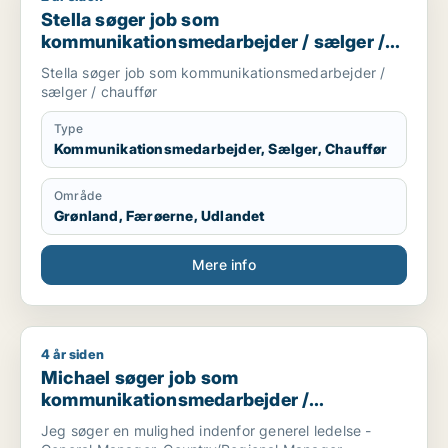
Stella søger job som
kommunikationsmedarbejder / sælger /
chauffør
Stella søger job som kommunikationsmedarbejder /
sælger / chauffør
Type
Kommunikationsmedarbejder, Sælger, Chauffør
Område
Grønland, Færøerne, Udlandet
Mere info
4 år siden
Michael søger job som kommunikationsmedarbejder / marketi
Michael søger job som
kommunikationsmedarbejder /
marketingmedarbejder / sælger /
Jeg søger en mulighed indenfor generel ledelse -
forretningsudvikler / kulturmedarbejder