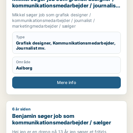
kommunikationsmedarbejder / journalist
/ marketingmedarbejder / sælger
Mikkel søger job som grafisk designer /
kommunikationsmedarbejder / journalist /
marketingmedarbejder / sælger
Type
Grafisk designer, Kommunikationsmedarbejder,
Journalist mv.
Område
Aalborg
Mere info
6 år siden
Benjamin søger job som kommunikationsmedarbejder / sælg
Benjamin søger job som
kommunikationsmedarbejder / sælger
Hej jeg er en dreng på 13 År jeg søger et fritids