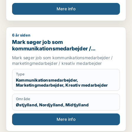
Mere info
6 år siden
Mark søger job som kommunikationsmedarbejder / marketin
Mark søger job som
kommunikationsmedarbejder /
marketingmedarbejder / kreativ
Mark søger job som kommunikationsmedarbejder /
medarbejder
marketingmedarbejder / kreativ medarbejder
Type
Kommunikationsmedarbejder,
Marketingmedarbejder, Kreativ medarbejder
Område
Østjylland, Nordjylland, Midtjylland
Mere info