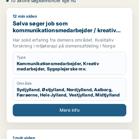
10 aktive søgeannoncer lige nu
12 min siden
Sølva søger job som kommunikationsmedarbejder / kreativ m
Sølva søger job som
kommunikationsmedarbejder / kreativ
medarbejder / sygeplejerske / konsulent
Har solid erfaring fra demens området. Kvalitativ
forskning i miljøterapi på demensafdeling i Norge
Type
Kommunikationsmedarbejder, Kreativ
medarbejder, Sygeplejerske mv.
Område
Sydjylland, Østjylland, Nordjylland, Aalborg,
Færøerne, Hele Jylland, Vestjylland, Midtjylland
Mere info
1 mdr siden
Diana søger job som data manager / kommunikationsmedarbej