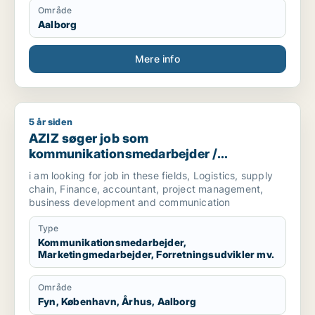
Område
Aalborg
Mere info
5 år siden
AZIZ søger job som kommunikationsmedarbejder / marketingm
AZIZ søger job som
kommunikationsmedarbejder /
marketingmedarbejder /
i am looking for job in these fields, Logistics, supply
forretningsudvikler /
chain, Finance, accountant, project management,
regnskabsmedarbejder / revisor
business development and communication
Type
Kommunikationsmedarbejder,
Marketingmedarbejder, Forretningsudvikler mv.
Område
Fyn, København, Århus, Aalborg