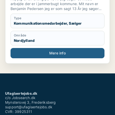
arbejde der er i jammerbugt kommune. Mit navn er
Benjamin Pedersen jeg er som sagt 13 År jeg søger
lige hvad der er, i salg og kommunikation det er lidt
om mig.
Type
Kommunikationsmedarbejder, Sælger
Område
Nordjylland
Mere info
Ufaglaertejobs.dk
c/o Jobsearch.dk
Mynstersvej 3, Frederiksberg
support@ufaglaertejobs.dk
CVR: 39925311