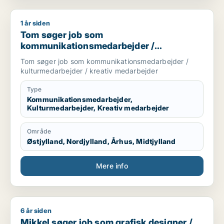
1 år siden
Tom søger job som kommunikationsmedarbejder / kulturmeda
Tom søger job som
kommunikationsmedarbejder /
kulturmedarbejder / kreativ medarbejder
Tom søger job som kommunikationsmedarbejder /
kulturmedarbejder / kreativ medarbejder
Type
Kommunikationsmedarbejder,
Kulturmedarbejder, Kreativ medarbejder
Område
Østjylland, Nordjylland, Århus, Midtjylland
Mere info
6 år siden
Mikkel søger job som grafisk designer / kommunikationsmeda
Mikkel søger job som grafisk designer /