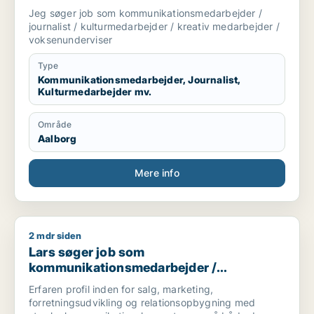
håndhævelsesstrategier.
/ kulturmedarbejder / kreativ medarbejder
Jeg søger job som kommunikationsmedarbejder /
/ voksenunderviser
journalist / kulturmedarbejder / kreativ medarbejder /
voksenunderviser
Type
Kommunikationsmedarbejder, Journalist,
Kulturmedarbejder mv.
Område
Aalborg
Mere info
2 mdr siden
Lars søger job som kommunikationsmedarbejder / forretnings
Lars søger job som
kommunikationsmedarbejder /
forretningsudvikler / konsulent
Erfaren profil inden for salg, marketing,
forretningsudvikling og relationsopbygning med