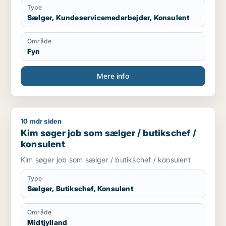
Type
Sælger, Kundeservicemedarbejder, Konsulent
Område
Fyn
Mere info
10 mdr siden
Kim søger job som sælger / butikschef / konsulent
Kim søger job som sælger / butikschef /
konsulent
Kim søger job som sælger / butikschef / konsulent
Type
Sælger, Butikschef, Konsulent
Område
Midtjylland