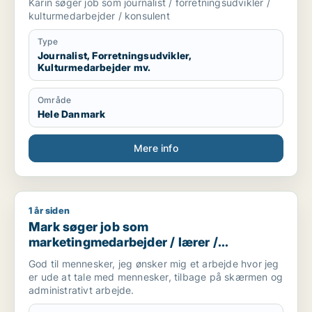
Karin søger job som journalist / forretningsudvikler /
kulturmedarbejder / konsulent
Type
Journalist, Forretningsudvikler,
Kulturmedarbejder mv.
Område
Hele Danmark
Mere info
1 år siden
Mark søger job som marketingmedarbejder / lærer / administ
Mark søger job som
marketingmedarbejder / lærer /
administrativ medarbejder /
God til mennesker, jeg ønsker mig et arbejde hvor jeg
kontorassistent / hr-medarbejder
er ude at tale med mennesker, tilbage på skærmen og
administrativt arbejde.