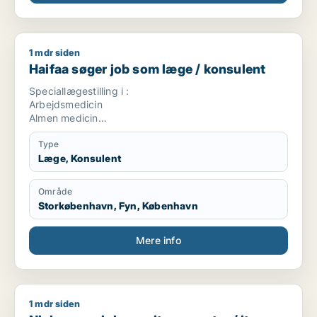
1 mdr siden
Haifaa søger job som læge / konsulent
Haifaa søger job som læge / konsulent
Speciallægestilling i :
Arbejdsmedicin
Almen medicin
Rusmiddel behandling
Kommune læge
Type
Læge, Konsulent
Område
Storkøbenhavn, Fyn, København
Mere info
1 mdr siden
Niels søger job som it-supporter / it-underviser / sælger / 