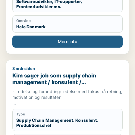
Softwareudvikler, IT-supporter,
Frontendudvikler mv.
Område
Hele Danmark
Mere info
8 mdr siden
Kim søger job som supply chain management / konsulent / 
Kim søger job som supply chain
management / konsulent /
produktionschef
- Ledelse og forandringsledelse med fokus på retning,
motivation og resultater
- Procesoptimering og Continuous Improvement (Lean
/ Six Sigma) med dokumenterede forbedringer
Type
Supply Chain Management, Konsulent,
Produktionschef
- Projektledelse og implementering i komplekse
organisationer