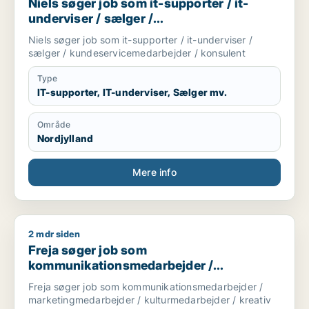
Niels søger job som it-supporter / it-
underviser / sælger /
kundeservicemedarbejder / konsulent
Niels søger job som it-supporter / it-underviser /
sælger / kundeservicemedarbejder / konsulent
Type
IT-supporter, IT-underviser, Sælger mv.
Område
Nordjylland
Mere info
2 mdr siden
Freja søger job som kommunikationsmedarbejder / marketing
Freja søger job som
kommunikationsmedarbejder /
marketingmedarbejder /
Freja søger job som kommunikationsmedarbejder /
kulturmedarbejder / kreativ medarbejder /
marketingmedarbejder / kulturmedarbejder / kreativ