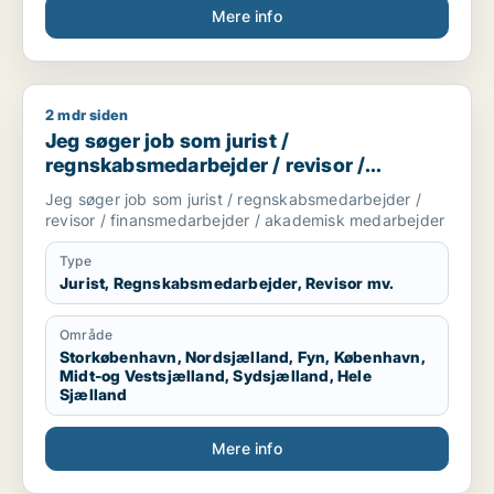
Mere info
2 mdr siden
Jeg søger job som jurist / regnskabsmedarbejder / revisor 
Jeg søger job som jurist /
regnskabsmedarbejder / revisor /
finansmedarbejder / akademisk
Jeg søger job som jurist / regnskabsmedarbejder /
medarbejder
revisor / finansmedarbejder / akademisk medarbejder
Type
Jurist, Regnskabsmedarbejder, Revisor mv.
Område
Storkøbenhavn, Nordsjælland, Fyn, København,
Midt-og Vestsjælland, Sydsjælland, Hele
Sjælland
Mere info