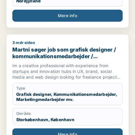
Nordjylland
Mere info
3 mdr siden
Martni søger job som grafisk designer / kommunikationsmeda
Martni søger job som grafisk designer /
kommunikationsmedarbejder /
marketingmedarbejder / kreativ
Im a creative professional with experience from
medarbejder / produktspecialist
startups and innovation hubs in UX, brand, social
media and web design looking for freelance projects,
part-time and full-time roles.
Type
[xxxxx]
Grafisk designer, Kommunikationsmedarbejder,
Marketingmedarbejder mv.
Område
Storkøbenhavn, København
Mere info