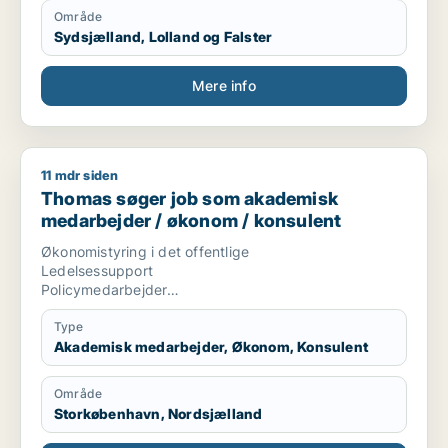
Område
Sydsjælland, Lolland og Falster
Mere info
11 mdr siden
Thomas søger job som akademisk medarbejder / økonom / k
Thomas søger job som akademisk
medarbejder / økonom / konsulent
Økonomistyring i det offentlige
Ledelsessupport
Policymedarbejder
AC-Generalist
Akademiker
Type
Akademisk medarbejder, Økonom, Konsulent
Område
Storkøbenhavn, Nordsjælland