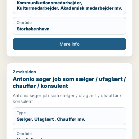
Kommunikationsmedarbejder,
Kulturmedarbejder, Akademisk medarbejder mv.
Område
Storkøbenhavn
Mere info
2 mdr siden
Antonio søger job som sælger / ufaglært / chauffør / konsule
Antonio søger job som sælger / ufaglært /
chauffør / konsulent
Antonio søger job som sælger / ufaglært / chauffør /
konsulent
Type
Sælger, Ufaglært , Chauffør mv.
Område