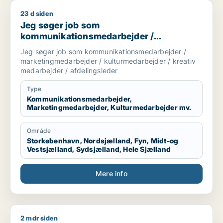
23 d siden
Jeg søger job som kommunikationsmedarbejder / marketingme
Jeg søger job som
kommunikationsmedarbejder /
marketingmedarbejder /
Jeg søger job som kommunikationsmedarbejder /
kulturmedarbejder / kreativ medarbejder /
marketingmedarbejder / kulturmedarbejder / kreativ
afdelingsleder
medarbejder / afdelingsleder
Type
Kommunikationsmedarbejder,
Marketingmedarbejder, Kulturmedarbejder mv.
Område
Storkøbenhavn, Nordsjælland, Fyn, Midt-og
Vestsjælland, Sydsjælland, Hele Sjælland
Mere info
2 mdr siden
Thora søger job som kommunikationsmedarbejder / journalist