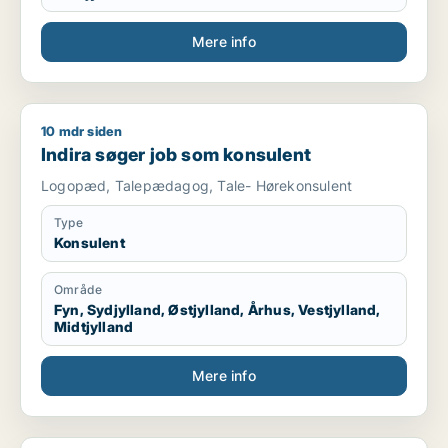
Mere info
10 mdr siden
Indira søger job som konsulent
Indira søger job som konsulent
Logopæd, Talepædagog, Tale- Hørekonsulent
Type
Konsulent
Område
Fyn, Sydjylland, Østjylland, Århus, Vestjylland,
Midtjylland
Mere info