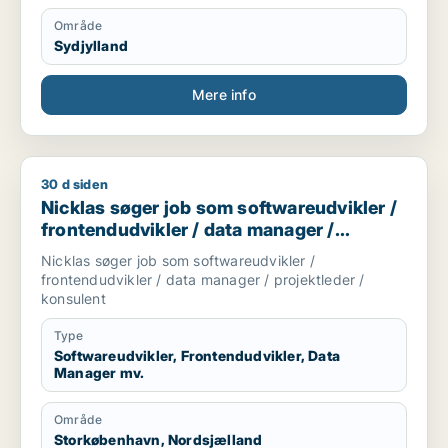
Område
Sydjylland
Mere info
30 d siden
Nicklas søger job som softwareudvikler / frontendudvikler / 
Nicklas søger job som softwareudvikler /
frontendudvikler / data manager /
projektleder / konsulent
Nicklas søger job som softwareudvikler /
frontendudvikler / data manager / projektleder /
konsulent
Type
Softwareudvikler, Frontendudvikler, Data
Manager mv.
Område
Storkøbenhavn, Nordsjælland