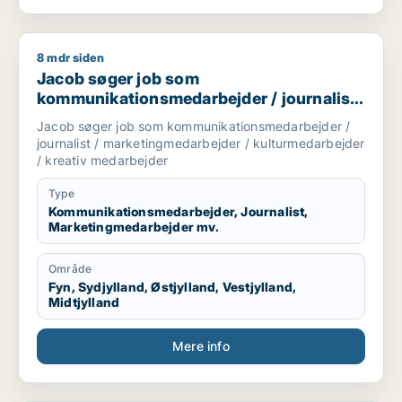
8 mdr siden
Jacob søger job som kommunikationsmedarbejder / journalis
Jacob søger job som
kommunikationsmedarbejder / journalist
/ marketingmedarbejder /
Jacob søger job som kommunikationsmedarbejder /
kulturmedarbejder / kreativ medarbejder
journalist / marketingmedarbejder / kulturmedarbejder
/ kreativ medarbejder
Type
Kommunikationsmedarbejder, Journalist,
Marketingmedarbejder mv.
Område
Fyn, Sydjylland, Østjylland, Vestjylland,
Midtjylland
Mere info