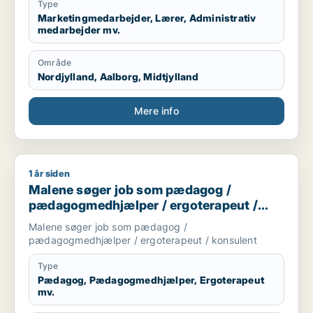
Type
Marketingmedarbejder, Lærer, Administrativ
medarbejder mv.
Område
Nordjylland, Aalborg, Midtjylland
Mere info
1 år siden
Malene søger job som pædagog / pædagogmedhjælper / erg
Malene søger job som pædagog /
pædagogmedhjælper / ergoterapeut /
konsulent
Malene søger job som pædagog /
pædagogmedhjælper / ergoterapeut / konsulent
Type
Pædagog, Pædagogmedhjælper, Ergoterapeut
mv.