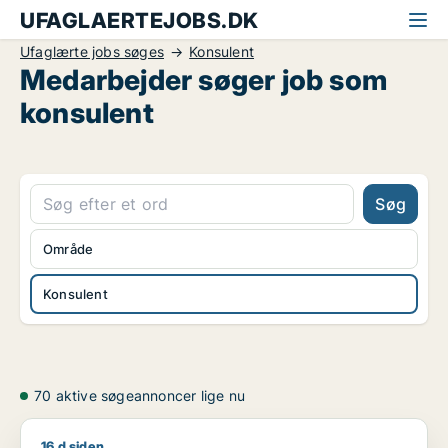
UFAGLAERTEJOBS.DK
Ufaglærte jobs søges
Konsulent
Medarbejder søger job som
konsulent
Søg
Område
Konsulent
70 aktive søgeannoncer lige nu
16 d siden
Finn søger job som sælger / konsulent