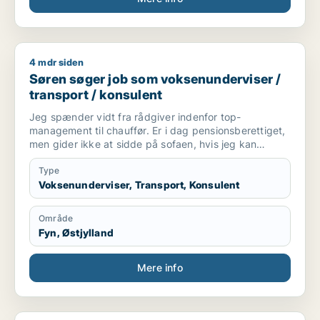
4 mdr siden
Søren søger job som voksenunderviser / transport / konsule
Søren søger job som voksenunderviser /
transport / konsulent
Jeg spænder vidt fra rådgiver indenfor top-
management til chauffør. Er i dag pensionsberettiget,
men gider ikke at sidde på sofaen, hvis jeg kan
bruges til noget.
Type
Voksenunderviser, Transport, Konsulent
Område
Fyn, Østjylland
Mere info