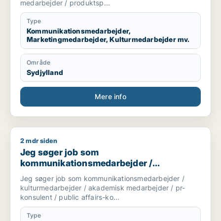
produktspecialist
medarbejder / produktsp...
Type
Kommunikationsmedarbejder,
Marketingmedarbejder, Kulturmedarbejder mv.
Område
Sydjylland
Mere info
2 mdr siden
Jeg søger job som kommunikationsmedarbejder / kulturmedar
Jeg søger job som
kommunikationsmedarbejder /
kulturmedarbejder / akademisk
Jeg søger job som kommunikationsmedarbejder /
medarbejder / pr-konsulent / public
kulturmedarbejder / akademisk medarbejder / pr-
affairs-konsulent
konsulent / public affairs-ko...
Type