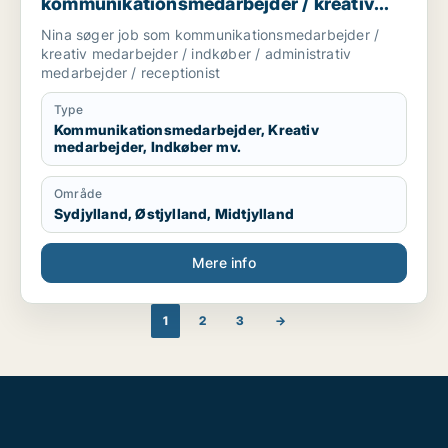
kommunikationsmedarbejder / kreativ
medarbejder / indkøber / administrativ
Nina søger job som kommunikationsmedarbejder /
medarbejder / receptionist
kreativ medarbejder / indkøber / administrativ
medarbejder / receptionist
Type
Kommunikationsmedarbejder, Kreativ
medarbejder, Indkøber mv.
Område
Sydjylland, Østjylland, Midtjylland
Mere info
1
2
3
→