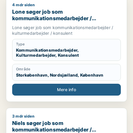
4 mdr siden
Lone søger job som kommunikationsmedarbejder / kulturmed
Lone søger job som
kommunikationsmedarbejder /
kulturmedarbejder / konsulent
Lone søger job som kommunikationsmedarbejder /
kulturmedarbejder / konsulent
Type
Kommunikationsmedarbejder,
Kulturmedarbejder, Konsulent
Område
Storkøbenhavn, Nordsjælland, København
Mere info
3 mdr siden
Niels søger job som kommunikationsmedarbejder / marketing
Niels søger job som
kommunikationsmedarbejder /