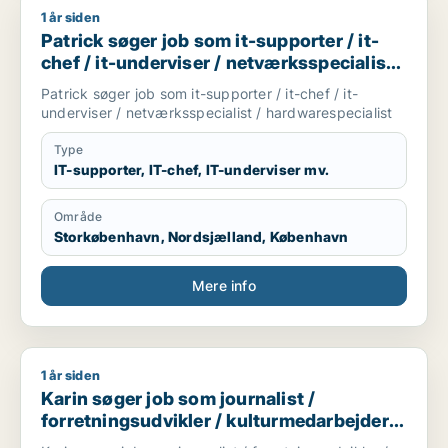
1 år siden
Patrick søger job som it-supporter / it-chef / it-underviser /
Patrick søger job som it-supporter / it-
chef / it-underviser / netværksspecialist /
hardwarespecialist
Patrick søger job som it-supporter / it-chef / it-
underviser / netværksspecialist / hardwarespecialist
Type
IT-supporter, IT-chef, IT-underviser mv.
Område
Storkøbenhavn, Nordsjælland, København
Mere info
1 år siden
Karin søger job som journalist / forretningsudvikler / kultur
Karin søger job som journalist /
forretningsudvikler / kulturmedarbejder /
konsulent