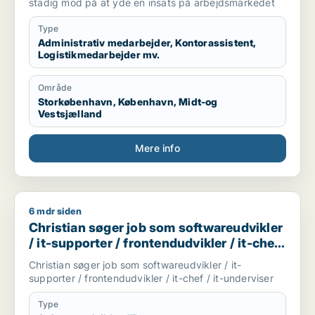
kvalitetskoordinator
stadig mod på at yde en insats på arbejdsmarkedet
Type
Administrativ medarbejder, Kontorassistent,
Logistikmedarbejder mv.
Område
Storkøbenhavn, København, Midt-og
Vestsjælland
Mere info
6 mdr siden
Christian søger job som softwareudvikler / it-supporter / fron
Christian søger job som softwareudvikler
/ it-supporter / frontendudvikler / it-chef
/ it-underviser
Christian søger job som softwareudvikler / it-
supporter / frontendudvikler / it-chef / it-underviser
Type