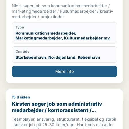
marketingmedarbejder /
Niels søger job som kommunikationsmedarbejder /
kulturmedarbejder / kreativ medarbejder /
marketingmedarbejder / kulturmedarbejder / kreativ
projektleder
medarbejder / projektleder
Type
Kommunikationsmedarbejder,
Marketingmedarbejder, Kulturmedarbejder mv.
Område
Storkøbenhavn, Nordsjælland, København
Mere info
15 d siden
Kirsten søger job som administrativ medarbejder / kontorass
Kirsten søger job som administrativ
medarbejder / kontorassistent /
logistikmedarbejder /
Teamplayer, ansvarlig, struktureret, fleksibel og stabil
kundeservicemedarbejder /
- ønsker job på 25-30 timer/uge. Har trods min alder