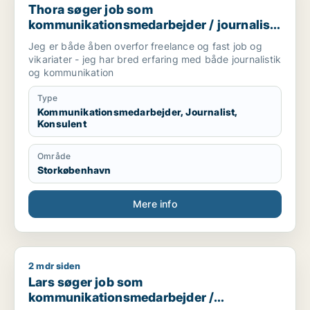
Thora søger job som
kommunikationsmedarbejder / journalist
/ konsulent
Jeg er både åben overfor freelance og fast job og
vikariater - jeg har bred erfaring med både journalistik
og kommunikation
Type
Kommunikationsmedarbejder, Journalist,
Konsulent
Område
Storkøbenhavn
Mere info
2 mdr siden
Lars søger job som kommunikationsmedarbejder / forretnings
Lars søger job som
kommunikationsmedarbejder /