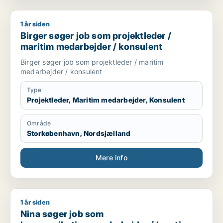
1 år siden
Birger søger job som projektleder / maritim medarbejder / k
Birger søger job som projektleder /
maritim medarbejder / konsulent
Birger søger job som projektleder / maritim
medarbejder / konsulent
Type
Projektleder, Maritim medarbejder, Konsulent
Område
Storkøbenhavn, Nordsjælland
Mere info
1 år siden
Nina søger job som kommunikationsmedarbejder / kreativ med
Nina søger job som