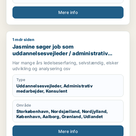
Mere info
1 mdr siden
Jasmine søger job som uddannelsesvejleder / administrativ 
Jasmine søger job som
uddannelsesvejleder / administrativ
medarbejder / konsulent
Har mange års ledelseserfaring, selvstændig, elsker
udvikling og analysering osv
Type
Uddannelsesvejleder, Administrativ
medarbejder, Konsulent
Område
Storkøbenhavn, Nordsjælland, Nordjylland,
København, Aalborg, Grønland, Udlandet
Mere info