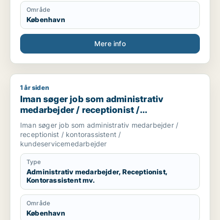
Område
København
Mere info
1 år siden
Iman søger job som administrativ medarbejder / receptionis
Iman søger job som administrativ
medarbejder / receptionist /
kontorassistent /
Iman søger job som administrativ medarbejder /
kundeservicemedarbejder
receptionist / kontorassistent /
kundeservicemedarbejder
Type
Administrativ medarbejder, Receptionist,
Kontorassistent mv.
Område
København