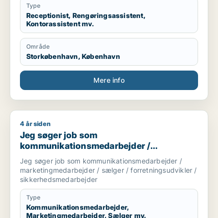
Type
Receptionist, Rengøringsassistent,
Kontorassistent mv.
Område
Storkøbenhavn, København
Mere info
4 år siden
Jeg søger job som kommunikationsmedarbejder / marketingm
Jeg søger job som
kommunikationsmedarbejder /
marketingmedarbejder / sælger /
Jeg søger job som kommunikationsmedarbejder /
forretningsudvikler /
marketingmedarbejder / sælger / forretningsudvikler /
sikkerhedsmedarbejder
sikkerhedsmedarbejder
Type
Kommunikationsmedarbejder,
Marketingmedarbejder, Sælger mv.