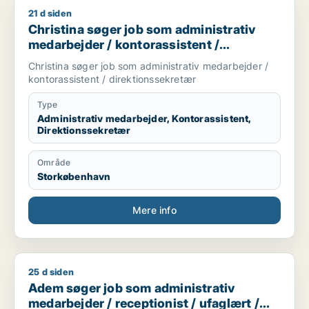
21 d siden
Christina søger job som administrativ medarbejder / kontoras
Christina søger job som administrativ
medarbejder / kontorassistent /
direktionssekretær
Christina søger job som administrativ medarbejder /
kontorassistent / direktionssekretær
Type
Administrativ medarbejder, Kontorassistent,
Direktionssekretær
Område
Storkøbenhavn
Mere info
25 d siden
Adem søger job som administrativ medarbejder / receptionist 
Adem søger job som administrativ
medarbejder / receptionist / ufaglært /