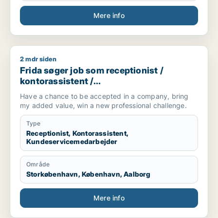
Mere info
2 mdr siden
Frida søger job som receptionist / kontorassistent / kundes
Frida søger job som receptionist /
kontorassistent /
kundeservicemedarbejder
Have a chance to be accepted in a company, bring
my added value, win a new professional challenge.
Type
Receptionist, Kontorassistent,
Kundeservicemedarbejder
Område
Storkøbenhavn, København, Aalborg
Mere info