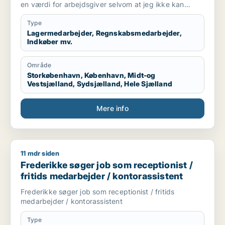
en værdi for arbejdsgiver selvom at jeg ikke kan
arbejde i en fuldtidsstilling. Jeg er ikke bleg for at
prøve noget nyt og søger derfor ikke kun inde for en
Type
bestemt branche
Lagermedarbejder, Regnskabsmedarbejder,
Indkøber mv.
Område
Storkøbenhavn, København, Midt-og
Vestsjælland, Sydsjælland, Hele Sjælland
Mere info
11 mdr siden
Frederikke søger job som receptionist / fritids medarbejder /
Frederikke søger job som receptionist /
fritids medarbejder / kontorassistent
Frederikke søger job som receptionist / fritids
medarbejder / kontorassistent
Type