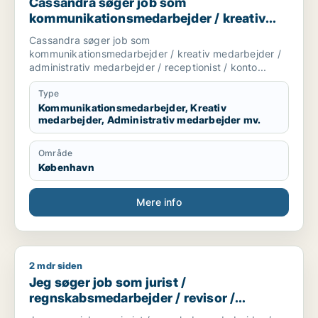
Cassandra søger job som
kommunikationsmedarbejder / kreativ
medarbejder / administrativ medarbejder
Cassandra søger job som
/ receptionist / kontorassistent
kommunikationsmedarbejder / kreativ medarbejder /
administrativ medarbejder / receptionist / konto...
Type
Kommunikationsmedarbejder, Kreativ
medarbejder, Administrativ medarbejder mv.
Område
København
Mere info
2 mdr siden
Jeg søger job som jurist / regnskabsmedarbejder / revisor 
Jeg søger job som jurist /
regnskabsmedarbejder / revisor /
finansmedarbejder / akademisk