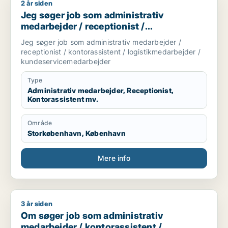
2 år siden
Jeg søger job som administrativ medarbejder / receptionist 
Jeg søger job som administrativ
medarbejder / receptionist /
kontorassistent / logistikmedarbejder /
Jeg søger job som administrativ medarbejder /
kundeservicemedarbejder
receptionist / kontorassistent / logistikmedarbejder /
kundeservicemedarbejder
Type
Administrativ medarbejder, Receptionist,
Kontorassistent mv.
Område
Storkøbenhavn, København
Mere info
3 år siden
Om søger job som administrativ medarbejder / kontorassist
Om søger job som administrativ
medarbejder / kontorassistent /