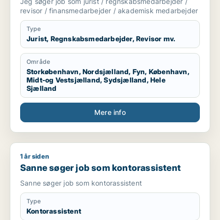
Jeg søger job som jurist / regnskabsmedarbejder /
medarbejder
revisor / finansmedarbejder / akademisk medarbejder
Type
Jurist, Regnskabsmedarbejder, Revisor mv.
Område
Storkøbenhavn, Nordsjælland, Fyn, København,
Midt-og Vestsjælland, Sydsjælland, Hele
Sjælland
Mere info
1 år siden
Sanne søger job som kontorassistent
Sanne søger job som kontorassistent
Sanne søger job som kontorassistent
Type
Kontorassistent