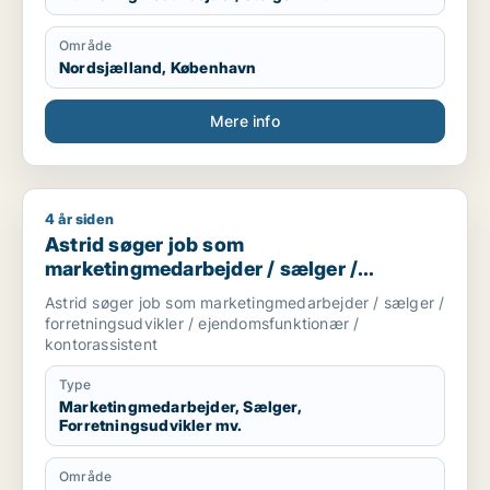
Område
Nordsjælland, København
Mere info
4 år siden
Astrid søger job som marketingmedarbejder / sælger / forret
Astrid søger job som
marketingmedarbejder / sælger /
forretningsudvikler /
Astrid søger job som marketingmedarbejder / sælger /
ejendomsfunktionær / kontorassistent
forretningsudvikler / ejendomsfunktionær /
kontorassistent
Type
Marketingmedarbejder, Sælger,
Forretningsudvikler mv.
Område