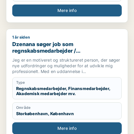
Mere info
1 år siden
Dzenana søger job som regnskabsmedarbejder / finansmedar
Dzenana søger job som
regnskabsmedarbejder /
finansmedarbejder / akademisk
Jeg er en motiveret og struktureret person, der søger
medarbejder / indkøber / administrativ
nye udfordringer og muligheder for at udvikle mig
medarbejder
professionelt. Med en uddannelse i
Kontoradministration med speciale i økonomi har jeg
en solid baggrund inden for administration, regnskab
Type
og økonomistyring. Min uddannelse har givet mig
Regnskabsmedarbejder, Finansmedarbejder,
Akademisk medarbejder mv.
værktøjerne til at håndtere komplekse administrative
opgaver, samtidig med at jeg har udviklet stærke
analytiske og organisatoriske evner.
Område
Storkøbenhavn, København
Jeg har erhvervserfaring fra både bygge- og
beskæftigelsesbranchen, hvor jeg har arbejdet med
opgaver inden for fakturering, lønadministration,
Mere info
rapportering og generel økonomisk opfølgning. Disse