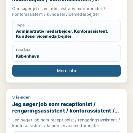
kundeservicemedarbejder
Om søger job som administrativ medarbejder /
kontorassistent / kundeservicemedarbejder
Type
Administrativ medarbejder, Kontorassistent,
Kundeservicemedarbejder
Område
København
Mere info
3 år siden
Jeg søger job som receptionist / rengøringsassistent / kont
Jeg søger job som receptionist /
rengøringsassistent / kontorassistent /
kundeservicemedarbejder
Jeg søger job som receptionist / rengøringsassistent /
kontorassistent / kundeservicemedarbejder