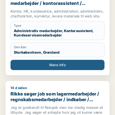
medarbejder / kontorassistent /
kundeservicemedarbejder
Kontor, HK, kundeserice, administration, administrativ,
chatfunktion, korrektur, levere materiale til web site.
Type
Administrativ medarbejder, Kontorassistent,
Kundeservicemedarbejder
Område
Storkøbenhavn, Grønland
Mere info
14 d siden
Rikke søger job som lagermedarbejder / regnskabsmedarbejde
Rikke søger job som lagermedarbejder /
regnskabsmedarbejder / indkøber /
receptionist / maskintekniker
Jeg er godkendt til fleksjob men har stadig masser at
tilbyde. Jeg søger et arbejde hvor jeg vil kunne være