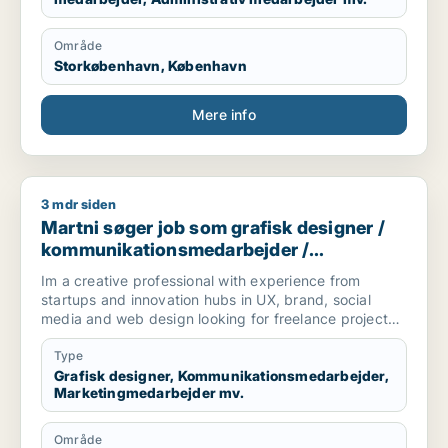
Område
Storkøbenhavn, København
Mere info
3 mdr siden
Martni søger job som grafisk designer / kommunikationsmeda
Martni søger job som grafisk designer /
kommunikationsmedarbejder /
marketingmedarbejder / kreativ
Im a creative professional with experience from
medarbejder / produktspecialist
startups and innovation hubs in UX, brand, social
media and web design looking for freelance projects,
part-time and full-time roles.
Type
[xxxxx]
Grafisk designer, Kommunikationsmedarbejder,
Marketingmedarbejder mv.
Område