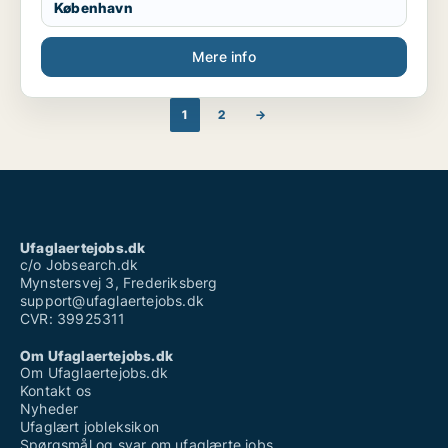
København
Mere info
1
2
→
Ufaglaertejobs.dk
c/o Jobsearch.dk
Mynstersvej 3, Frederiksberg
support@ufaglaertejobs.dk
CVR: 39925311
Om Ufaglaertejobs.dk
Om Ufaglaertejobs.dk
Kontakt os
Nyheder
Ufaglært jobleksikon
Spørgsmål og svar om ufaglærte jobs