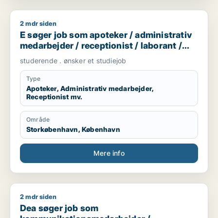
2 mdr siden
E søger job som apoteker / administrativ medarbejder / recept
E søger job som apoteker / administrativ
medarbejder / receptionist / laborant /
bioanalytiker
studerende . ønsker et studiejob
Type
Apoteker, Administrativ medarbejder,
Receptionist mv.
Område
Storkøbenhavn, København
Mere info
2 mdr siden
Dea søger job som kommunikationsmedarbejder / kulturmedar
Dea søger job som