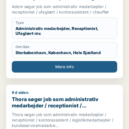
kontorassistent / chauffør
Adem søger job som administrativ medarbejder /
receptionist / ufaglært / kontorassistent / chauffør
Type
Administrativ medarbejder, Receptionist,
Ufaglært mv.
Område
Storkøbenhavn, København, Hele Sjælland
Mere info
9 d siden
Thora søger job som administrativ medarbejder / receptionis
Thora søger job som administrativ
medarbejder / receptionist /
kontorassistent / logistikmedarbejder /
Thora søger job som administrativ medarbejder /
kundeservicemedarbejder
receptionist / kontorassistent / logistikmedarbejder /
kundeservicemedarbe...