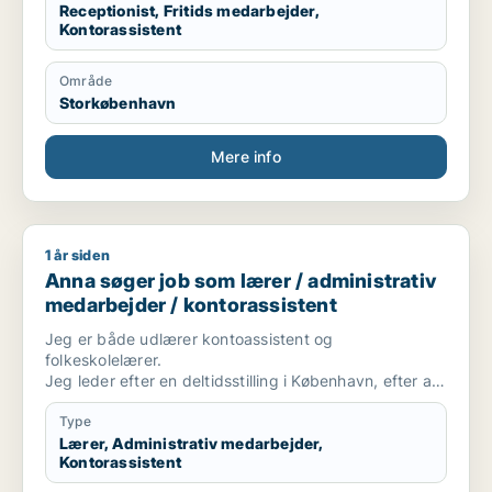
Receptionist, Fritids medarbejder,
Kontorassistent
Område
Storkøbenhavn
Mere info
1 år siden
Anna søger job som lærer / administrativ medarbejder / kont
Anna søger job som lærer / administrativ
medarbejder / kontorassistent
Jeg er både udlærer kontoassistent og
folkeskolelærer.
Jeg leder efter en deltidsstilling i København, efter at
være hjemvendt efter en årrække i udlandet.
Type
Lærer, Administrativ medarbejder,
Kontorassistent