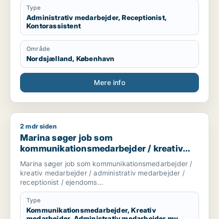
Type
Administrativ medarbejder, Receptionist,
Kontorassistent
Område
Nordsjælland, København
Mere info
2 mdr siden
Marina søger job som kommunikationsmedarbejder / kreativ 
Marina søger job som
kommunikationsmedarbejder / kreativ
medarbejder / administrativ medarbejder
Marina søger job som kommunikationsmedarbejder /
/ receptionist / ejendomsfunktionær
kreativ medarbejder / administrativ medarbejder /
receptionist / ejendoms...
Type
Kommunikationsmedarbejder, Kreativ
medarbejder, Administrativ medarbejder mv.