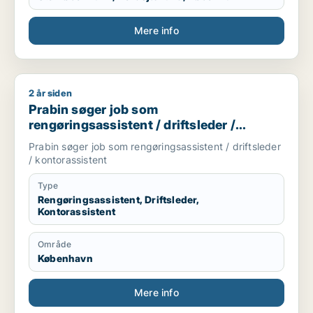
Mere info
2 år siden
Prabin søger job som rengøringsassistent / driftsleder / kont
Prabin søger job som
rengøringsassistent / driftsleder /
kontorassistent
Prabin søger job som rengøringsassistent / driftsleder
/ kontorassistent
Type
Rengøringsassistent, Driftsleder,
Kontorassistent
Område
København
Mere info