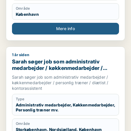
Område
København
Mere info
1 år siden
Sarah søger job som administrativ medarbejder / køkkenmedar
Sarah søger job som administrativ
medarbejder / køkkenmedarbejder /
personlig træner / diætist /
Sarah søger job som administrativ medarbejder /
kontorassistent
køkkenmedarbejder / personlig træner / diætist /
kontorassistent
Type
Administrativ medarbejder, Køkkenmedarbejder,
Personlig træner mv.
Område
Storkøbenhavn, Nordsjælland, København