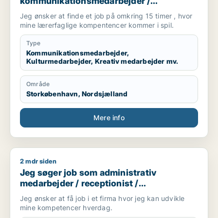
kommunikationsmedarbejder /
kulturmedarbejder / kreativ medarbejder /
Jeg ønsker at finde et job på omkring 15 timer , hvor
administrativ medarbejder / projektleder
mine lærerfaglige kompentencer kommer i spil.
Type
Kommunikationsmedarbejder,
Kulturmedarbejder, Kreativ medarbejder mv.
Område
Storkøbenhavn, Nordsjælland
Mere info
2 mdr siden
Jeg søger job som administrativ medarbejder / receptionist /
Jeg søger job som administrativ
medarbejder / receptionist /
kontorassistent
Jeg ønsker at få job i et firma hvor jeg kan udvikle
mine kompetencer hverdag.