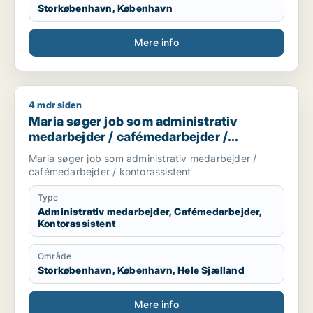
Storkøbenhavn, København
Mere info
4 mdr siden
Maria søger job som administrativ medarbejder / cafémedarb
Maria søger job som administrativ
medarbejder / cafémedarbejder /
kontorassistent
Maria søger job som administrativ medarbejder /
cafémedarbejder / kontorassistent
Type
Administrativ medarbejder, Cafémedarbejder,
Kontorassistent
Område
Storkøbenhavn, København, Hele Sjælland
Mere info