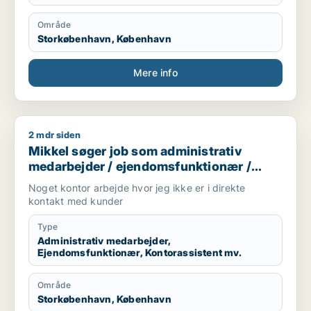
Område
Storkøbenhavn, København
Mere info
2 mdr siden
Mikkel søger job som administrativ medarbejder / ejendomsf
Mikkel søger job som administrativ
medarbejder / ejendomsfunktionær /
kontorassistent / logistikmedarbejder
Noget kontor arbejde hvor jeg ikke er i direkte
kontakt med kunder
Type
Administrativ medarbejder,
Ejendomsfunktionær, Kontorassistent mv.
Område
Storkøbenhavn, København