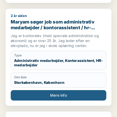
2 år siden
Maryam søger job som administrativ medarbejder / kontoras
Maryam søger job som administrativ
medarbejder / kontorassistent / hr-
medarbejder
Jeg er kontorelev (med speciale administration og
økonomi) og er over 25 år. Jeg leder efter en
elevplads, nu er jeg i skole oplæring center.
Type
Administrativ medarbejder, Kontorassistent, HR-
medarbejder
Område
Storkøbenhavn, København
Mere info