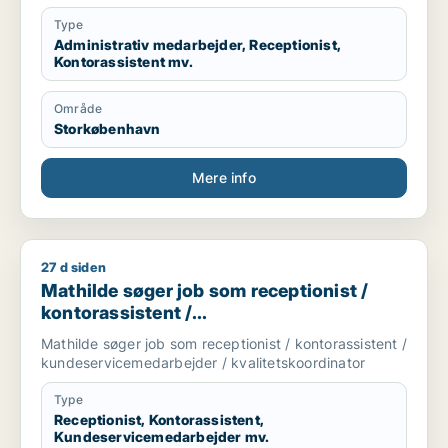
Type
Administrativ medarbejder, Receptionist,
Kontorassistent mv.
Område
Storkøbenhavn
Mere info
27 d siden
Mathilde søger job som receptionist / kontorassistent / kun
Mathilde søger job som receptionist /
kontorassistent /
kundeservicemedarbejder /
Mathilde søger job som receptionist / kontorassistent /
kvalitetskoordinator
kundeservicemedarbejder / kvalitetskoordinator
Type
Receptionist, Kontorassistent,
Kundeservicemedarbejder mv.