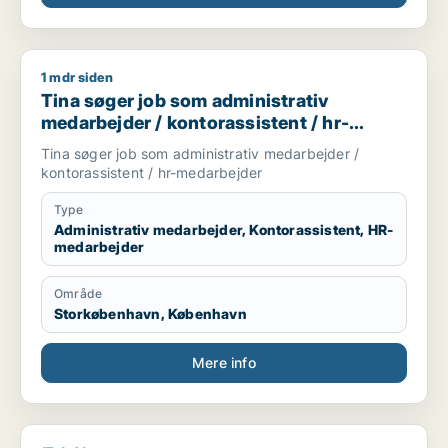
1 mdr siden
Tina søger job som administrativ medarbejder / kontorassist
Tina søger job som administrativ
medarbejder / kontorassistent / hr-
medarbejder
Tina søger job som administrativ medarbejder /
kontorassistent / hr-medarbejder
Type
Administrativ medarbejder, Kontorassistent, HR-
medarbejder
Område
Storkøbenhavn, København
Mere info