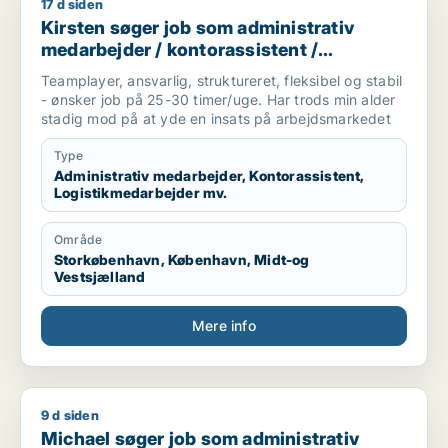
17 d siden
Kirsten søger job som administrativ medarbejder / kontorass
Kirsten søger job som administrativ
medarbejder / kontorassistent /
logistikmedarbejder /
Teamplayer, ansvarlig, struktureret, fleksibel og stabil
kundeservicemedarbejder /
- ønsker job på 25-30 timer/uge. Har trods min alder
kvalitetskoordinator
stadig mod på at yde en insats på arbejdsmarkedet
Type
Administrativ medarbejder, Kontorassistent,
Logistikmedarbejder mv.
Område
Storkøbenhavn, København, Midt-og
Vestsjælland
Mere info
9 d siden
Michael søger job som administrativ medarbejder / kontoras
Michael søger job som administrativ