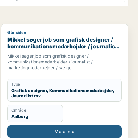
6 år siden
/ produktspecialist
nalist / kulturmedarbejder / kreativ medarbejder / voks
Mikkel søger job som grafisk designer / kommunikatio
Mikkel søger job som grafisk designer /
kommunikationsmedarbejder / journalist /
marketingmedarbejder / sælger
Mikkel søger job som grafisk designer /
kommunikationsmedarbejder / journalist /
marketingmedarbejder / sælger
Type
Grafisk designer, Kommunikationsmedarbejder,
Journalist mv.
Område
Aalborg
Mere info