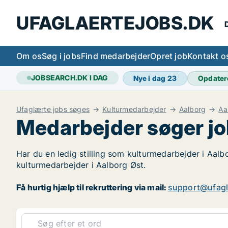
UFAGLAERTEJOBS.DK
D
Om os
Søg i jobs
Find medarbejder
Opret job
Kontakt o
JOBSEARCH.DK I DAG
Nye i dag
23
Opdater
Ufaglærte jobs søges
Kulturmedarbejder
Aalborg
Aa
Medarbejder søger jo
Har du en ledig stilling som kulturmedarbejder i Aalbo
kulturmedarbejder i Aalborg Øst.
Få hurtig hjælp til rekruttering via mail:
support@ufagl