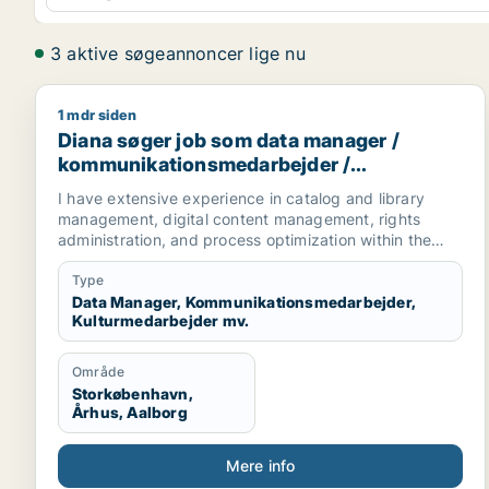
3 aktive søgeannoncer lige nu
1 mdr siden
Diana søger job som data manager / kommunikation
Diana søger job som data manager /
kommunikationsmedarbejder /
kulturmedarbejder / kreativ medarbejder /
I have extensive experience in catalog and library
produktspecialist
management, digital content management, rights
administration, and process optimization within the
music and media industries. I have worked managing
digital service provider (DSP) content, ensuring
Type
compliance with guidelines, data structures, media
Data Manager, Kommunikationsmedarbejder,
Kulturmedarbejder mv.
standards, and overseeing large-scale operational
processes. Adept at IP information management,
including contract review, copyright registration
Område
analysis, and enforcement strategies.
Storkøbenhavn,
TR/ Jeg har omfattende erfaring med katalog- og
Århus, Aalborg
biblioteksadministration, digital indholdsstyring,
rettighedsadministration og procesoptimering inden
Mere info
for musik- og mediebranchen. Jeg har arbejdet med at
administrere indhold fra digitale tjenesteudbydere