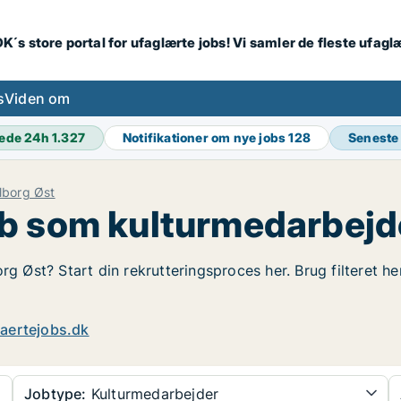
K´s store portal for ufaglærte jobs! Vi samler de fleste ufagl
s
Viden om
ede 24h
1.327
Notifikationer om nye jobs
128
Seneste
lborg Øst
b som kulturmedarbejde
rg Øst? Start din rekrutteringsproces her. Brug filteret h
aertejobs.dk
Jobtype:
Kulturmedarbejder