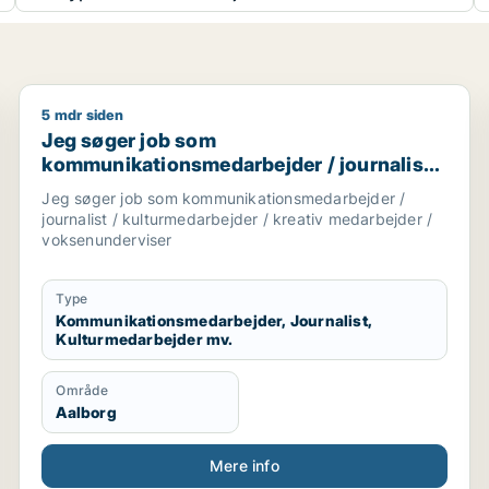
5 mdr siden
smedarbejder / kulturmedarbejder / kreativ medarbejder 
Jeg søger job som kommunikationsmedarbejder / jour
Jeg søger job som
kommunikationsmedarbejder / journalist /
kulturmedarbejder / kreativ medarbejder /
Jeg søger job som kommunikationsmedarbejder /
voksenunderviser
journalist / kulturmedarbejder / kreativ medarbejder /
voksenunderviser
Type
Kommunikationsmedarbejder, Journalist,
Kulturmedarbejder mv.
Område
Aalborg
Mere info