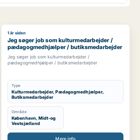
1 år siden
bejder / afdelingsleder
rnalist / kulturmedarbejder / lærer / pædagog
Jeg søger job som kulturmedarbejder / pædagogmedh
Jeg søger job som kulturmedarbejder /
pædagogmedhjælper / butiksmedarbejder
Jeg søger job som kulturmedarbejder /
pædagogmedhjælper / butiksmedarbejder
Type
Kulturmedarbejder, Pædagogmedhjælper,
Butiksmedarbejder
Område
København, Midt-og
Vestsjælland
Mere info