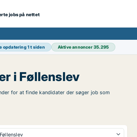
ærte jobs på nettet
e opdatering
1 t siden
Aktive annoncer
35.295
 i Føllenslev
under for at finde kandidater der søger job som
Føllenslev