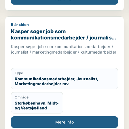
5 år siden
journalist / kulturmedarbejder / kreativ medarbejder / k
Kasper søger job som kommunikationsmedarbejder / 
Kasper søger job som
kommunikationsmedarbejder / journalist /
marketingmedarbejder /
Kasper søger job som kommunikationsmedarbejder /
kulturmedarbejder
journalist / marketingmedarbejder / kulturmedarbejder
Type
Kommunikationsmedarbejder, Journalist,
Marketingmedarbejder mv.
Område
Storkøbenhavn, Midt-
og Vestsjælland
Mere info