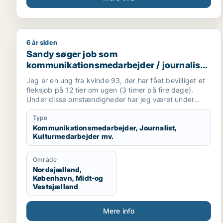
6 år siden
Sandy søger job som kommunikationsmedarbejder / 
Sandy søger job som
kommunikationsmedarbejder / journalist /
kulturmedarbejder / kreativ medarbejder /
Jeg er en ung fra kvinde 93, der har fået bevilliget et
konsulent
fleksjob på 12 tier om ugen (3 timer på fire dage).
Under disse omstændigheder har jeg været under
psykisk sårbarhed udfra borderline diagnosen - og er i
et ståsted nu, hvor jeg ønsker at agere som
Type
peermedarbejder fx i psykiatrien eller på en kommune
Kommunikationsmedarbejder, Journalist,
Kulturmedarbejder mv.
(værested, jobcafe el. andet).
Område
Nordsjælland,
København, Midt-og
Vestsjælland
Mere info