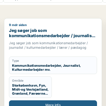
9 mdr siden
rketingmedarbejder / kulturmedarbejder / kreativ medar
Jeg søger job som kommunikationsmedarbejder / jou
Jeg søger job som
kommunikationsmedarbejder / journalist /
kulturmedarbejder / lærer / pædagog
Jeg søger job som kommunikationsmedarbejder /
journalist / kulturmedarbejder / lærer / pædagog
Type
Kommunikationsmedarbejder, Journalist,
Kulturmedarbejder mv.
Område
Storkøbenhavn, Fyn,
Midt-og Vestsjælland,
Grønland, Færøerne,
Udlandet
Mere info