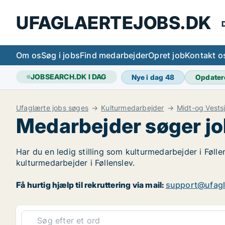
UFAGLAERTEJOBS.DK
D
Om os
Søg i jobs
Find medarbejder
Opret job
Kontakt o
JOBSEARCH.DK I DAG
Nye i dag
48
Opdater
Ufaglærte jobs søges
Kulturmedarbejder
Midt-og Vests
Medarbejder søger jo
Har du en ledig stilling som kulturmedarbejder i Følle
kulturmedarbejder i Føllenslev.
Få hurtig hjælp til rekruttering via mail:
support@ufagl