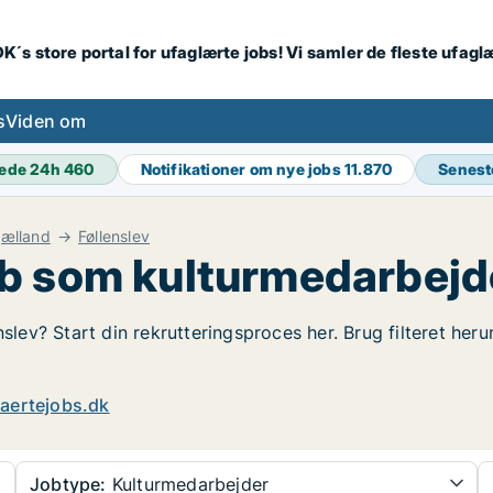
K´s store portal for ufaglærte jobs! Vi samler de fleste ufagl
s
Viden om
ede 24h
460
Notifikationer om nye jobs
11.870
Senest
jælland
Føllenslev
b som kulturmedarbejder
nslev? Start din rekrutteringsproces her. Brug filteret her
aertejobs.dk
Jobtype:
Kulturmedarbejder