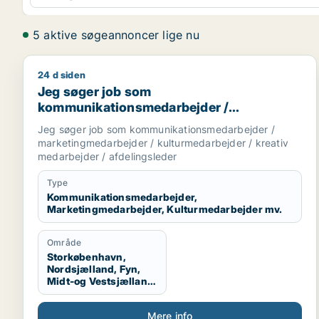
5 aktive søgeannoncer lige nu
24 d siden
Jeg søger job som kommunikationsmedarbejder / ma
Jeg søger job som
kommunikationsmedarbejder /
marketingmedarbejder /
Jeg søger job som kommunikationsmedarbejder /
kulturmedarbejder / kreativ medarbejder /
marketingmedarbejder / kulturmedarbejder / kreativ
afdelingsleder
medarbejder / afdelingsleder
Type
Kommunikationsmedarbejder,
Marketingmedarbejder, Kulturmedarbejder mv.
Område
Storkøbenhavn,
Nordsjælland, Fyn,
Midt-og Vestsjælland,
Sydsjælland, Hele
Sjælland
Mere info