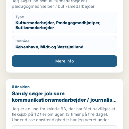
Jeg søger job som kulturmedarbejder /
pædagogmedhjælper / butiksmedarbejder
Type
Kulturmedarbejder, Pædagogmedhjælper,
Butiksmedarbejder
Område
København, Midt-og Vestsjælland
Mere info
6 år siden
Sandy søger job som kommunikationsmedarbejder / journalist
Sandy søger job som
kommunikationsmedarbejder / journalist
/ kulturmedarbejder / kreativ medarbejder
Jeg er en ung fra kvinde 93, der har fået bevilliget et
/ konsulent
fleksjob på 12 tier om ugen (3 timer på fire dage).
Under disse omstændigheder har jeg været under
psykisk sårbarhed udfra borderline diagnosen - og er