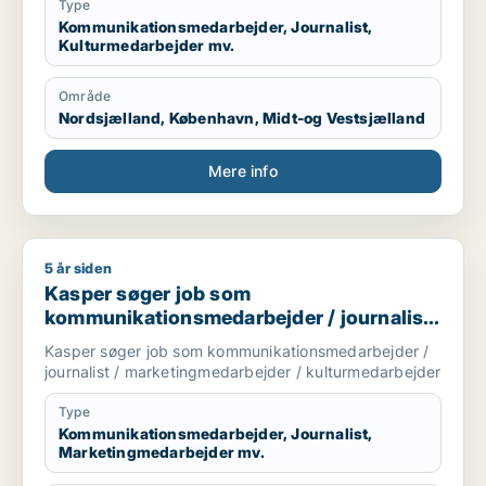
i et ståsted nu, hvor jeg ønsker at agere som
Type
peermedarbejder fx i psykiatrien eller på en kommune
Kommunikationsmedarbejder, Journalist,
Kulturmedarbejder mv.
(værested, jobcafe el. andet).
Område
Nordsjælland, København, Midt-og Vestsjælland
Mere info
5 år siden
Kasper søger job som kommunikationsmedarbejder / journali
Kasper søger job som
kommunikationsmedarbejder / journalist
/ marketingmedarbejder /
Kasper søger job som kommunikationsmedarbejder /
kulturmedarbejder
journalist / marketingmedarbejder / kulturmedarbejder
Type
Kommunikationsmedarbejder, Journalist,
Marketingmedarbejder mv.