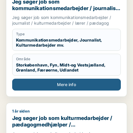
Jeg søger job som
kommunikationsmedarbejder / journalist
/ kulturmedarbejder / lærer / pædagog
Jeg søger job som kommunikationsmedarbejder /
journalist / kulturmedarbejder / lærer / pædagog
Type
Kommunikationsmedarbejder, Journalist,
Kulturmedarbejder mv.
Område
Storkøbenhavn, Fyn, Midt-og Vestsjælland,
Grønland, Færøerne, Udlandet
Mere info
1 år siden
Jeg søger job som kulturmedarbejder / pædagogmedhjælper
Jeg søger job som kulturmedarbejder /
pædagogmedhjælper /
butiksmedarbejder