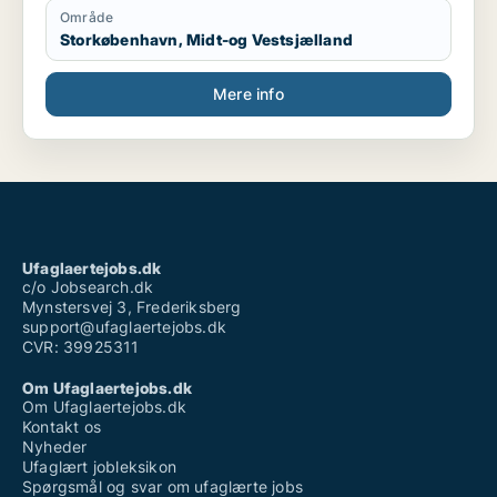
Område
Storkøbenhavn, Midt-og Vestsjælland
Mere info
Ufaglaertejobs.dk
c/o Jobsearch.dk
Mynstersvej 3, Frederiksberg
support@ufaglaertejobs.dk
CVR: 39925311
Om Ufaglaertejobs.dk
Om Ufaglaertejobs.dk
Kontakt os
Nyheder
Ufaglært jobleksikon
Spørgsmål og svar om ufaglærte jobs