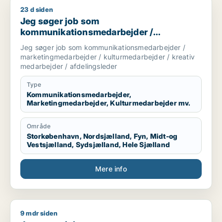
23 d siden
Jeg søger job som kommunikationsmedarbejder / marketingme
Jeg søger job som
kommunikationsmedarbejder /
marketingmedarbejder /
Jeg søger job som kommunikationsmedarbejder /
kulturmedarbejder / kreativ medarbejder /
marketingmedarbejder / kulturmedarbejder / kreativ
afdelingsleder
medarbejder / afdelingsleder
Type
Kommunikationsmedarbejder,
Marketingmedarbejder, Kulturmedarbejder mv.
Område
Storkøbenhavn, Nordsjælland, Fyn, Midt-og
Vestsjælland, Sydsjælland, Hele Sjælland
Mere info
9 mdr siden
Jeg søger job som kommunikationsmedarbejder / journalist 