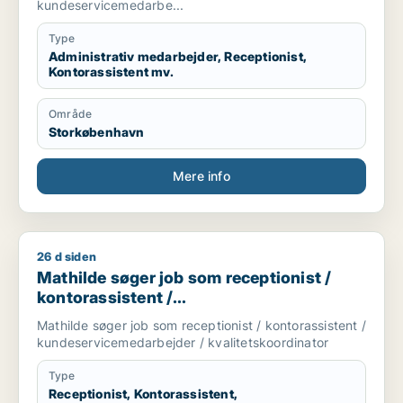
kundeservicemedarbe...
Type
Administrativ medarbejder, Receptionist,
Kontorassistent mv.
Område
Storkøbenhavn
Mere info
26 d siden
Mathilde søger job som receptionist / kontorassistent / kun
Mathilde søger job som receptionist /
kontorassistent /
kundeservicemedarbejder /
Mathilde søger job som receptionist / kontorassistent /
kvalitetskoordinator
kundeservicemedarbejder / kvalitetskoordinator
Type
Receptionist, Kontorassistent,