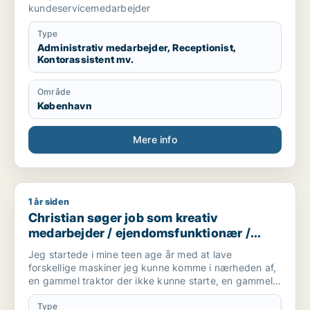
kundeservicemedarbejder
Type
Administrativ medarbejder, Receptionist,
Kontorassistent mv.
Område
København
Mere info
1 år siden
Christian søger job som kreativ medarbejder / ejendomsfun
Christian søger job som kreativ
medarbejder / ejendomsfunktionær /
smed / landbrug /
Jeg startede i mine teen age år med at lave
kundeservicemedarbejder
forskellige maskiner jeg kunne komme i nærheden af,
en gammel traktor der ikke kunne starte, en gammel
harve som manglede nogle tænder, biler/knallerter og
andre køretøjer/maskiner, jeg har alle dage været bidt
Type