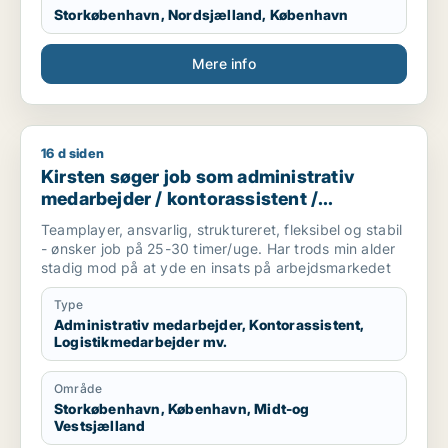
Storkøbenhavn, Nordsjælland, København
Mere info
16 d siden
Kirsten søger job som administrativ medarbejder / kontorass
Kirsten søger job som administrativ
medarbejder / kontorassistent /
logistikmedarbejder /
Teamplayer, ansvarlig, struktureret, fleksibel og stabil
kundeservicemedarbejder /
- ønsker job på 25-30 timer/uge. Har trods min alder
kvalitetskoordinator
stadig mod på at yde en insats på arbejdsmarkedet
Type
Administrativ medarbejder, Kontorassistent,
Logistikmedarbejder mv.
Område
Storkøbenhavn, København, Midt-og
Vestsjælland