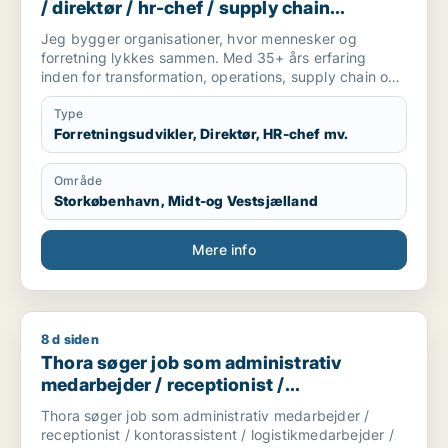
/ direktør / hr-chef / supply chain
management / kundeservicemedarbejder
Jeg bygger organisationer, hvor mennesker og
forretning lykkes sammen. Med 35+ års erfaring
inden for transformation, operations, supply chain og
ledelse har jeg skabt dokumenterede resultater
gennem turnarounds, digitalisering,
Type
organisationsudvikling og udvikling af high-
Forretningsudvikler, Direktør, HR-chef mv.
performing teams. Min styrke er at se helheden,
forbinde mennesker, strategi, processer og teknologi
Område
og omsætte kompleksitet til enkle løsninger, der
Storkøbenhavn, Midt-og Vestsjælland
skaber varige resultater. Jeg søger en strategisk
lederrolle, hvor jeg kan være med til at udvikle
fremtidens organisationer gennem stærk eksekvering,
Mere info
innovation og ledelse med mennesket i centrum.
8 d siden
Thora søger job som administrativ medarbejder / receptionis
Thora søger job som administrativ
medarbejder / receptionist /
kontorassistent / logistikmedarbejder /
Thora søger job som administrativ medarbejder /
kundeservicemedarbejder
receptionist / kontorassistent / logistikmedarbejder /