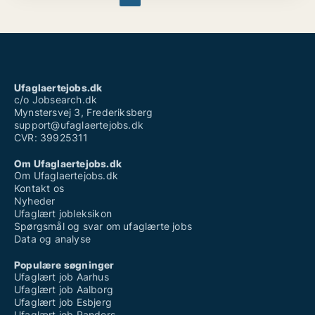
information
Im looking forward to hearing from you.
Mit navn er Rahim Adam Bairu
Ufaglaertejobs.dk
c/o Jobsearch.dk
Jeg spiller basketball I min fritid og God til at have
Mynstersvej 3, Frederiksberg
med forskellige mennesker.
support@ufaglaertejobs.dk
CVR: 39925311
Ambitioner hurtigt og dygtige til at lære nye ting og
god til at have med Nye erfaringer.
Om Ufaglaertejobs.dk
Om Ufaglaertejobs.dk
A team player fysisk fit aktiv stabil fokuseret
Kontakt os
koncentreret energisk organiseret ..
Nyheder
Ufaglært jobleksikon
Jeg vil gerne have den mulighed for en samtale med
Spørgsmål og svar om ufaglærte jobs
jer om den ledige stilling of om hvordan jeg kan
Data og analyse
bidrage til jeres organisation og mål jeg vil være glad
for at give mere informationer
Populære søgninger
Ufaglært job Aarhus
Jeg ser frem til at høre fra jer
Ufaglært job Aalborg
Ufaglært job Esbjerg
Interesseret i exempel Rengøring og andet og facilty
Ufaglært job Randers