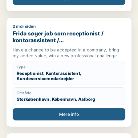
2 mdr siden
Frida søger job som receptionist / kontorassistent / kundes
Frida søger job som receptionist /
kontorassistent /
kundeservicemedarbejder
Have a chance to be accepted in a company, bring
my added value, win a new professional challenge.
Type
Receptionist, Kontorassistent,
Kundeservicemedarbejder
Område
Storkøbenhavn, København, Aalborg
Mere info