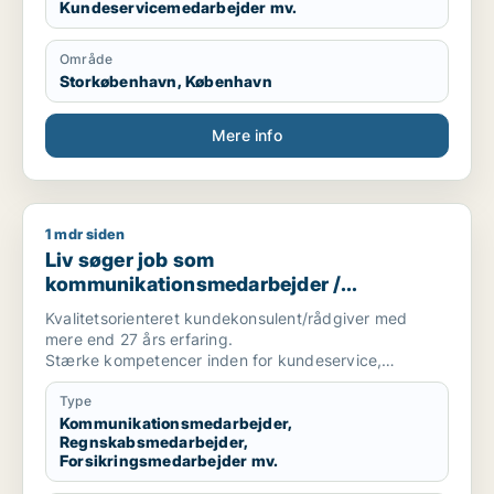
Kundeservicemedarbejder mv.
Område
Storkøbenhavn, København
Mere info
1 mdr siden
Liv søger job som kommunikationsmedarbejder / regnskabsme
Liv søger job som
kommunikationsmedarbejder /
regnskabsmedarbejder /
Kvalitetsorienteret kundekonsulent/rådgiver med
forsikringsmedarbejder / administrativ
mere end 27 års erfaring.
medarbejder / receptionist
Stærke kompetencer inden for kundeservice,
fakturering, kreditering/debitering, klage og
inkassobehandling. Kendt for at skabe tryghed,
Type
håndtere komplekse problemstillinger og levere høj
Kommunikationsmedarbejder,
Regnskabsmedarbejder,
kvalitet.
Forsikringsmedarbejder mv.