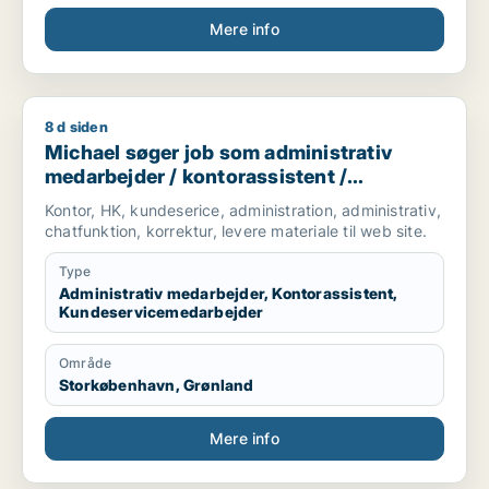
Mere info
8 d siden
Michael søger job som administrativ medarbejder / kontoras
Michael søger job som administrativ
medarbejder / kontorassistent /
kundeservicemedarbejder
Kontor, HK, kundeserice, administration, administrativ,
chatfunktion, korrektur, levere materiale til web site.
Type
Administrativ medarbejder, Kontorassistent,
Kundeservicemedarbejder
Område
Storkøbenhavn, Grønland
Mere info