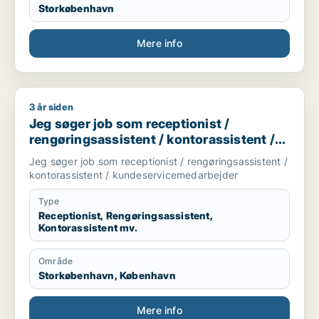
Storkøbenhavn
Mere info
3 år siden
Jeg søger job som receptionist / rengøringsassistent / kont
Jeg søger job som receptionist /
rengøringsassistent / kontorassistent /
kundeservicemedarbejder
Jeg søger job som receptionist / rengøringsassistent /
kontorassistent / kundeservicemedarbejder
Type
Receptionist, Rengøringsassistent,
Kontorassistent mv.
Område
Storkøbenhavn, København
Mere info