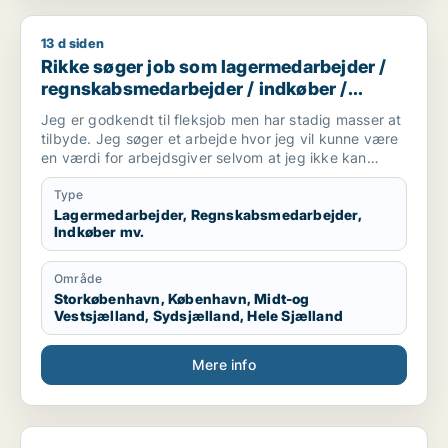
13 d siden
Rikke søger job som lagermedarbejder / regnskabsmedarbejde
Rikke søger job som lagermedarbejder /
regnskabsmedarbejder / indkøber /
receptionist / maskintekniker
Jeg er godkendt til fleksjob men har stadig masser at
tilbyde. Jeg søger et arbejde hvor jeg vil kunne være
en værdi for arbejdsgiver selvom at jeg ikke kan
arbejde i en fuldtidsstilling. Jeg er ikke bleg for at
prøve noget nyt og søger derfor ikke kun inde for en
Type
bestemt branche
Lagermedarbejder, Regnskabsmedarbejder,
Indkøber mv.
Område
Storkøbenhavn, København, Midt-og
Vestsjælland, Sydsjælland, Hele Sjælland
Mere info