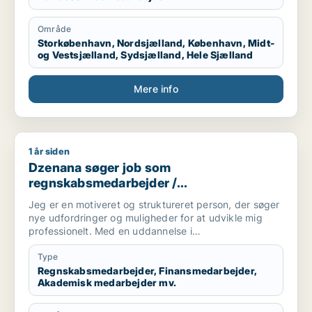
Område
Storkøbenhavn, Nordsjælland, København, Midt-
og Vestsjælland, Sydsjælland, Hele Sjælland
Mere info
1 år siden
Dzenana søger job som regnskabsmedarbejder / finansmedar
Dzenana søger job som
regnskabsmedarbejder /
finansmedarbejder / akademisk
Jeg er en motiveret og struktureret person, der søger
medarbejder / indkøber / administrativ
nye udfordringer og muligheder for at udvikle mig
medarbejder
professionelt. Med en uddannelse i
Kontoradministration med speciale i økonomi har jeg
en solid baggrund inden for administration, regnskab
Type
og økonomistyring. Min uddannelse har givet mig
Regnskabsmedarbejder, Finansmedarbejder,
Akademisk medarbejder mv.
værktøjerne til at håndtere komplekse administrative
opgaver, samtidig med at jeg har udviklet stærke
analytiske og organisatoriske evner.