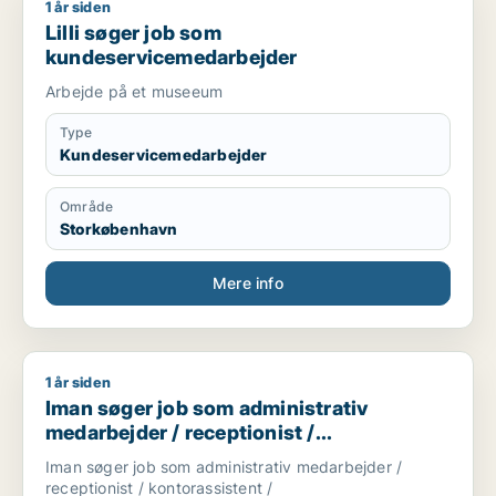
1 år siden
Lilli søger job som kundeservicemedarbejder
Lilli søger job som
kundeservicemedarbejder
Arbejde på et museeum
Type
Kundeservicemedarbejder
Område
Storkøbenhavn
Mere info
1 år siden
Iman søger job som administrativ medarbejder / receptionis
Iman søger job som administrativ
medarbejder / receptionist /
kontorassistent /
Iman søger job som administrativ medarbejder /
kundeservicemedarbejder
receptionist / kontorassistent /