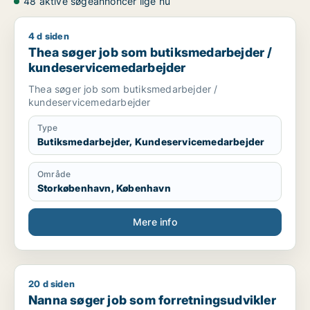
48 aktive søgeannoncer lige nu
4 d siden
Thea søger job som butiksmedarbejder / kundeservicemeda
Thea søger job som butiksmedarbejder /
kundeservicemedarbejder
Thea søger job som butiksmedarbejder /
kundeservicemedarbejder
Type
Butiksmedarbejder, Kundeservicemedarbejder
Område
Storkøbenhavn, København
Mere info
20 d siden
Nanna søger job som forretningsudvikler / direktør / hr-ch
Nanna søger job som forretningsudvikler