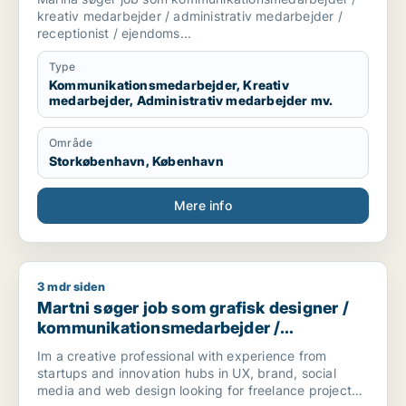
/ receptionist / ejendomsfunktionær
kreativ medarbejder / administrativ medarbejder /
receptionist / ejendoms...
Type
Kommunikationsmedarbejder, Kreativ
medarbejder, Administrativ medarbejder mv.
Område
Storkøbenhavn, København
Mere info
3 mdr siden
Martni søger job som grafisk designer / kommunikationsmeda
Martni søger job som grafisk designer /
kommunikationsmedarbejder /
marketingmedarbejder / kreativ
Im a creative professional with experience from
medarbejder / produktspecialist
startups and innovation hubs in UX, brand, social
media and web design looking for freelance projects,