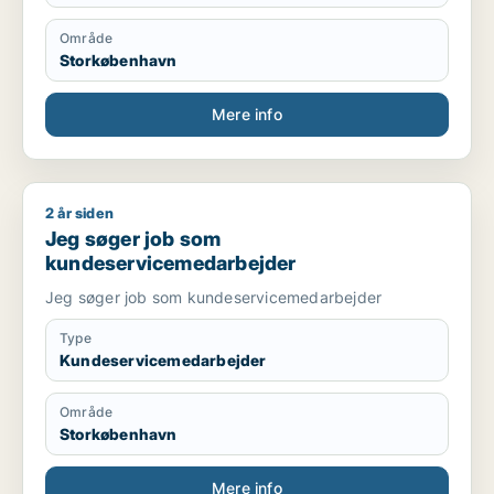
Område
Storkøbenhavn
Mere info
2 år siden
Jeg søger job som kundeservicemedarbejder
Jeg søger job som
kundeservicemedarbejder
Jeg søger job som kundeservicemedarbejder
Type
Kundeservicemedarbejder
Område
Storkøbenhavn
Mere info