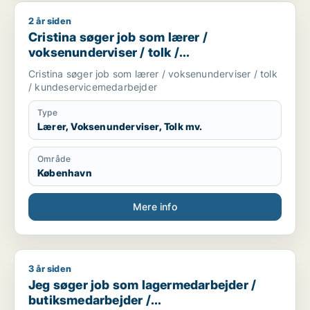
2 år siden
Cristina søger job som lærer / voksenunderviser / tolk / ku
Cristina søger job som lærer /
voksenunderviser / tolk /
kundeservicemedarbejder
Cristina søger job som lærer / voksenunderviser / tolk
/ kundeservicemedarbejder
Type
Lærer, Voksenunderviser, Tolk mv.
Område
København
Mere info
3 år siden
Jeg søger job som lagermedarbejder / butiksmedarbejder /
Jeg søger job som lagermedarbejder /
butiksmedarbejder /