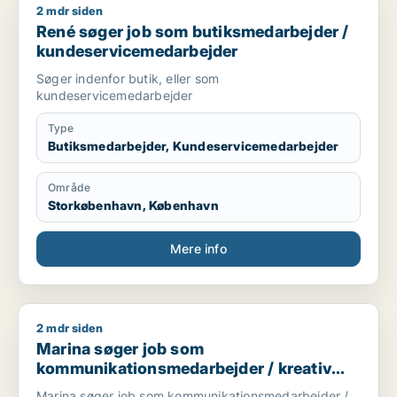
2 mdr siden
René søger job som butiksmedarbejder / kundeservicemeda
René søger job som butiksmedarbejder /
kundeservicemedarbejder
Søger indenfor butik, eller som
kundeservicemedarbejder
Type
Butiksmedarbejder, Kundeservicemedarbejder
Område
Storkøbenhavn, København
Mere info
2 mdr siden
Marina søger job som kommunikationsmedarbejder / kreativ 
Marina søger job som
kommunikationsmedarbejder / kreativ
medarbejder / administrativ medarbejder
Marina søger job som kommunikationsmedarbejder /