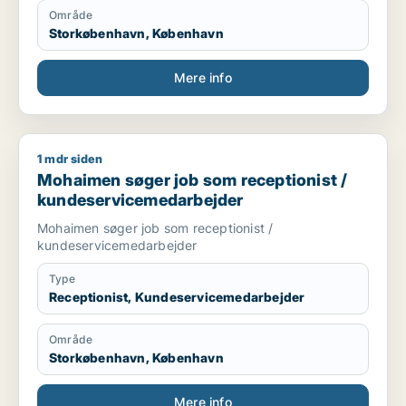
Område
Storkøbenhavn, København
Mere info
1 mdr siden
Mohaimen søger job som receptionist / kundeservicemedarb
Mohaimen søger job som receptionist /
kundeservicemedarbejder
Mohaimen søger job som receptionist /
kundeservicemedarbejder
Type
Receptionist, Kundeservicemedarbejder
Område
Storkøbenhavn, København
Mere info