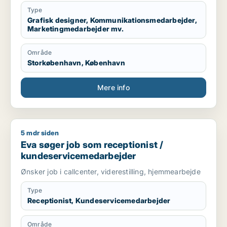
part-time and full-time roles.
Type
[xxxxx]
Grafisk designer, Kommunikationsmedarbejder,
Marketingmedarbejder mv.
Område
Storkøbenhavn, København
Mere info
5 mdr siden
Eva søger job som receptionist / kundeservicemedarbejder
Eva søger job som receptionist /
kundeservicemedarbejder
Ønsker job i callcenter, viderestilling, hjemmearbejde
Type
Receptionist, Kundeservicemedarbejder
Område