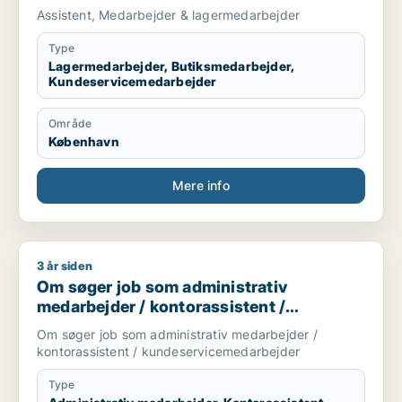
kundeservicemedarbejder
Assistent, Medarbejder & lagermedarbejder
Type
Lagermedarbejder, Butiksmedarbejder,
Kundeservicemedarbejder
Område
København
Mere info
3 år siden
Om søger job som administrativ medarbejder / kontorassist
Om søger job som administrativ
medarbejder / kontorassistent /
kundeservicemedarbejder
Om søger job som administrativ medarbejder /
kontorassistent / kundeservicemedarbejder
Type