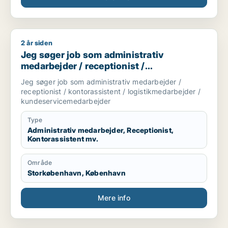
2 år siden
Jeg søger job som administrativ medarbejder / receptionist 
Jeg søger job som administrativ
medarbejder / receptionist /
kontorassistent / logistikmedarbejder /
Jeg søger job som administrativ medarbejder /
kundeservicemedarbejder
receptionist / kontorassistent / logistikmedarbejder /
kundeservicemedarbejder
Type
Administrativ medarbejder, Receptionist,
Kontorassistent mv.
Område
Storkøbenhavn, København
Mere info