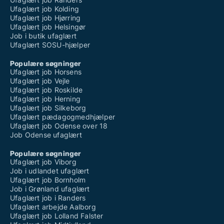
Ufaglært job Kolding
service og ad Hoc fast fuldtid med feriepenge +
Ufaglært job Hjørring
pensionordning + overenskomst m.m.
Ufaglært job Helsingør
Job i butik ufaglært
Ufaglært SOSU-hjælper
Populære søgninger
Ufaglært job Horsens
Ufaglært job Vejle
Ufaglært job Roskilde
Ufaglært job Herning
Ufaglært job Silkeborg
Ufaglært pædagogmedhjælper
Ufaglært job Odense over 18
Job Odense ufaglært
Populære søgninger
Ufaglært job Viborg
Job i udlandet ufaglært
Ufaglært job Bornholm
Job i Grønland ufaglært
Ufaglært job i Randers
Ufaglært arbejde Aalborg
Ufaglært job Lolland Falster