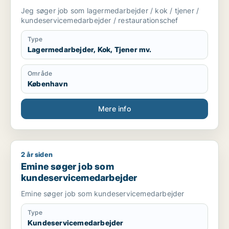
restaurationschef
Jeg søger job som lagermedarbejder / kok / tjener /
kundeservicemedarbejder / restaurationschef
Type
Lagermedarbejder, Kok, Tjener mv.
Område
København
Mere info
2 år siden
Emine søger job som kundeservicemedarbejder
Emine søger job som
kundeservicemedarbejder
Emine søger job som kundeservicemedarbejder
Type
Kundeservicemedarbejder