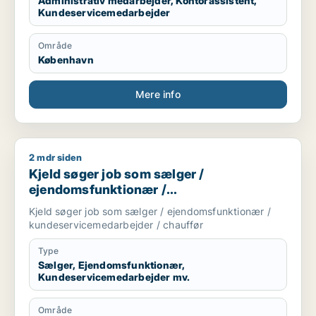
Administrativ medarbejder, Kontorassistent,
Kundeservicemedarbejder
Område
København
Mere info
2 mdr siden
Kjeld søger job som sælger / ejendomsfunktionær / kundese
Kjeld søger job som sælger /
ejendomsfunktionær /
kundeservicemedarbejder / chauffør
Kjeld søger job som sælger / ejendomsfunktionær /
kundeservicemedarbejder / chauffør
Type
Sælger, Ejendomsfunktionær,
Kundeservicemedarbejder mv.
Område