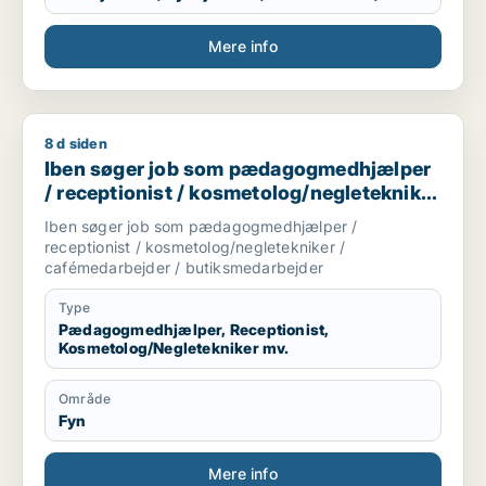
Sjælland, Hele Jylland, Vestjylland
Mere info
8 d siden
Iben søger job som pædagogmedhjælper / receptionist / ko
Iben søger job som pædagogmedhjælper
/ receptionist / kosmetolog/negletekniker
/ cafémedarbejder / butiksmedarbejder
Iben søger job som pædagogmedhjælper /
receptionist / kosmetolog/negletekniker /
cafémedarbejder / butiksmedarbejder
Type
Pædagogmedhjælper, Receptionist,
Kosmetolog/Negletekniker mv.
Område
Fyn
Mere info