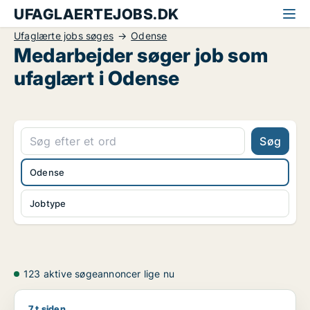
UFAGLAERTEJOBS.DK
Ufaglærte jobs søges
Odense
Medarbejder søger job som
ufaglært i Odense
Søg
Odense
Jobtype
123 aktive søgeannoncer lige nu
7 t siden
Julie søger job som sælger