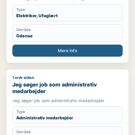
Type
Elektriker, Ufaglært
Område
Odense
Mere info
1 mdr siden
Jeg søger job som administrativ medarbejder
Jeg søger job som administrativ
medarbejder
Jeg søger job som administrativ medarbejder
Type
Administrativ medarbejder
Område