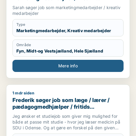
medarbejder
Sarah søger job som marketingmedarbejder / kreativ
medarbejder
Type
Marketingmedarbejder, Kreativ medarbejder
Område
Fyn, Midt-og Vestsjælland, Hele Sjælland
Mere info
1 mdr siden
Frederik søger job som læge / lærer / pædagogmedhjælper /
Frederik søger job som læge / lærer /
pædagogmedhjælper / fritids
medarbejder
Jeg ønsker et studiejob som giver mig mulighed for
både at passe mit studie - hvor jeg læser medicin på
SDU i Odense. Og at gøre en forskel på den given
arbejdsplads.