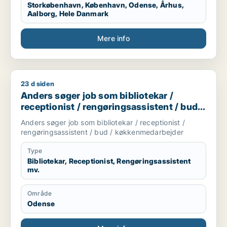
Storkøbenhavn, København, Odense, Århus,
Aalborg, Hele Danmark
Mere info
23 d siden
Anders søger job som bibliotekar / receptionist / rengøring
Anders søger job som bibliotekar /
receptionist / rengøringsassistent / bud /
køkkenmedarbejder
Anders søger job som bibliotekar / receptionist /
rengøringsassistent / bud / køkkenmedarbejder
Type
Bibliotekar, Receptionist, Rengøringsassistent
mv.
Område
Odense