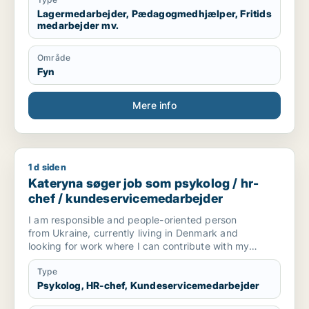
Lagermedarbejder, Pædagogmedhjælper, Fritids
medarbejder mv.
Område
Fyn
Mere info
1 d siden
Kateryna søger job som psykolog / hr-chef / kundeservicem
Kateryna søger job som psykolog / hr-
chef / kundeservicemedarbejder
I am responsible and people-oriented person
from Ukraine, currently living in Denmark and
looking for work where I can contribute with my
skills and put them to use. Through my
education in Psychology and my experience
Type
working with children and community projects, I
Psykolog, HR-chef, Kundeservicemedarbejder
have developed great communication,