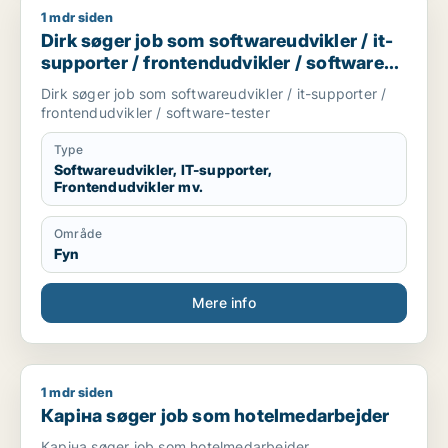
1 mdr siden
Dirk søger job som softwareudvikler / it-supporter / frontend
Dirk søger job som softwareudvikler / it-
supporter / frontendudvikler / software-
tester
Dirk søger job som softwareudvikler / it-supporter /
frontendudvikler / software-tester
Type
Softwareudvikler, IT-supporter,
Frontendudvikler mv.
Område
Fyn
Mere info
1 mdr siden
Карiна søger job som hotelmedarbejder
Карiна søger job som hotelmedarbejder
Карiна søger job som hotelmedarbejder