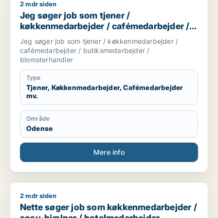
2 mdr siden
Jeg søger job som tjener / køkkenmedarbejder / cafémedarb
Jeg søger job som tjener /
køkkenmedarbejder / cafémedarbejder /
butiksmedarbejder / blomsterhandler
Jeg søger job som tjener / køkkenmedarbejder /
cafémedarbejder / butiksmedarbejder /
blomsterhandler
Type
Tjener, Køkkenmedarbejder, Cafémedarbejder
mv.
Område
Odense
Mere info
2 mdr siden
Nette søger job som køkkenmedarbejder / sosu-hjælper / h
Nette søger job som køkkenmedarbejder /
sosu-hjælper / hotelmedarbejder