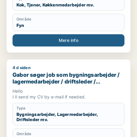
Kok, Tjener, Køkkenmedarbejder mv.
Område
Fyn
Mere info
4 d siden
Gabor søger job som bygningsarbejder / lagermedarbejder / d
Gabor søger job som bygningsarbejder /
lagermedarbejder / driftsleder /
ungarbejder / ufaglært
Hello
I ll send my CV by e-mail if needed.
Type
Bygningsarbejder, Lagermedarbejder,
Driftsleder mv.
Område