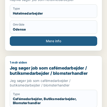
Type
Hotelmedarbejder
Område
Odense
Mere info
1 mdr siden
Jeg søger job som cafémedarbejder / butiksmedarbejder / 
Jeg søger job som cafémedarbejder /
butiksmedarbejder / blomsterhandler
Jeg søger job som cafémedarbejder /
butiksmedarbejder / blomsterhandler
Type
Cafémedarbejder, Butiksmedarbejder,
Blomsterhandler