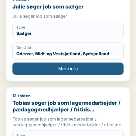
Julie søger job som sælger
Julie søger job som sælger
Type
Sælger
Område
Odense, Midt-og Vestsjælland, Sydsjælland
Mere info
12 t siden
Tobias søger job som lagermedarbejder / pædagogmedhjælper
Tobias søger job som lagermedarbejder /
pædagogmedhjælper / fritids
medarbejder / ufaglært
Tobias søger job som lagermedarbejder /
pædagogmedhjælper / fritids medarbejder / ufaglært
Type