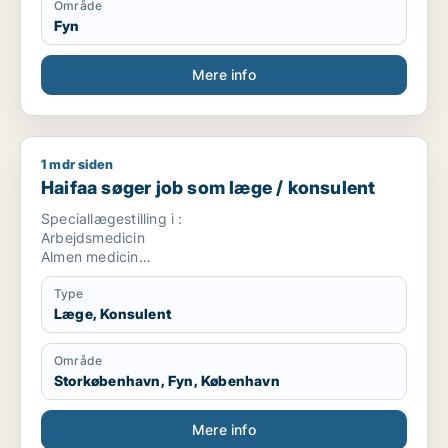
Område
Fyn
Mere info
1 mdr siden
Haifaa søger job som læge / konsulent
Haifaa søger job som læge / konsulent
Speciallægestilling i :
Arbejdsmedicin
Almen medicin
Rusmiddel behandling
Kommune læge
Type
Læge, Konsulent
Område
Storkøbenhavn, Fyn, København
Mere info