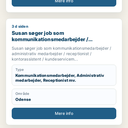
Mere info
3 d siden
Susan søger job som kommunikationsmedarbejder / administr
Susan søger job som
kommunikationsmedarbejder /
administrativ medarbejder / receptionist /
Susan søger job som kommunikationsmedarbejder /
kontorassistent /
administrativ medarbejder / receptionist /
kundeservicemedarbejder
kontorassistent / kundeservicem...
Type
Kommunikationsmedarbejder, Administrativ
medarbejder, Receptionist mv.
Område
Odense
Mere info