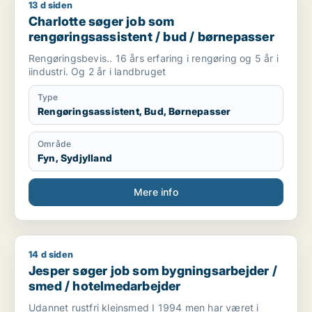
13 d siden
Charlotte søger job som rengøringsassistent / bud / børnep
Charlotte søger job som
rengøringsassistent / bud / børnepasser
Rengøringsbevis.. 16 års erfaring i rengøring og 5 år i
iindustri. Og 2 år i landbruget
Type
Rengøringsassistent, Bud, Børnepasser
Område
Fyn, Sydjylland
Mere info
14 d siden
Jesper søger job som bygningsarbejder / smed / hotelmeda
Jesper søger job som bygningsarbejder /
smed / hotelmedarbejder
Udannet rustfri klejnsmed I 1994 men har været i