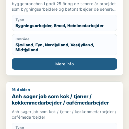
byggebranchen i godt 25 år og de senere år arbejdet
som bygningsarbejdere og betonarbejder de senere
år som kranfører som jeg er pt.
Type
Bygningsarbejder, Smed, Hotelmedarbejder
Område
Sjælland, Fyn, Nordjylland, Vestjylland,
Midtjylland
Mere info
16 d siden
Anh søger job som kok / tjener / køkkenmedarbejder / café
Anh søger job som kok / tjener /
køkkenmedarbejder / cafémedarbejder
Anh søger job som kok / tjener / køkkenmedarbejder /
cafémedarbejder
Type