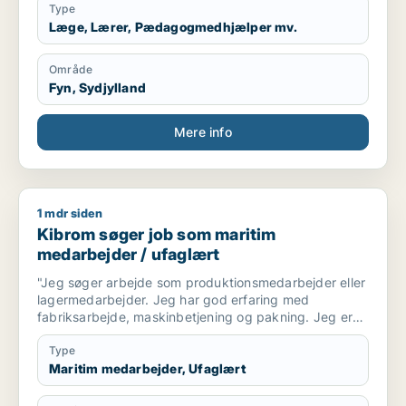
Type
Læge, Lærer, Pædagogmedhjælper mv.
Område
Fyn, Sydjylland
Mere info
1 mdr siden
Kibrom søger job som maritim medarbejder / ufaglært
Kibrom søger job som maritim
medarbejder / ufaglært
​"Jeg søger arbejde som produktionsmedarbejder eller
lagermedarbejder. Jeg har god erfaring med
fabriksarbejde, maskinbetjening og pakning. Jeg er
fleksibel og kan arbejde på alle tider, også nathold."
Type
Maritim medarbejder, Ufaglært