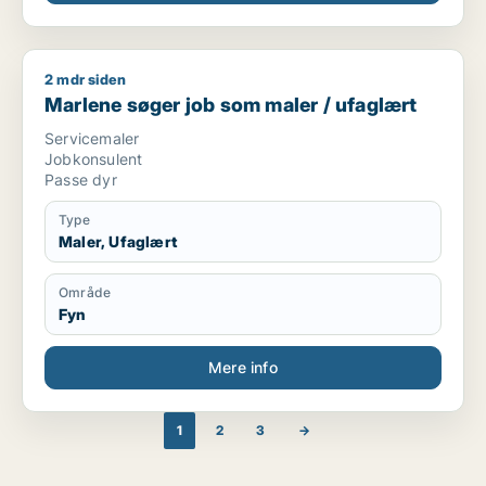
2 mdr siden
Marlene søger job som maler / ufaglært
Marlene søger job som maler / ufaglært
Servicemaler
Jobkonsulent
Passe dyr
Type
Maler, Ufaglært
Område
Fyn
Mere info
1
2
3
→