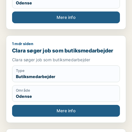
Odense
Mere info
1 mdr siden
Clara søger job som butiksmedarbejder
Clara søger job som butiksmedarbejder
Clara søger job som butiksmedarbejder
Type
Butiksmedarbejder
Område
Odense
Mere info