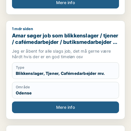
Mere info
1 mdr siden
Amar søger job som blikkenslager / tjener / cafémedarbejde
Amar søger job som blikkenslager / tjener
/ cafémedarbejder / butiksmedarbejder /
blomsterhandler
Jeg er åbent for alle slags job, det må gerne være
hårdt hvis der er en god timeløn osv
Type
Blikkenslager, Tjener, Cafémedarbejder mv.
Område
Odense
Mere info