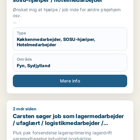
Ønsket mig at hjælpe / job inde for ældre plejehjem
osv.
Hotel mange års erfaring køkken oldfrue indkøb
Type
Rengøring mange års erfaring
Køkkenmedarbejder, SOSU-hjælper,
Hotelmedarbejder
Område
Fyn, Sydjylland
Mere info
2 mdr siden
Carsten søger job som lagermedarbejder / ufaglært / logist
Carsten søger job som lagermedarbejder
/ ufaglært / logistikmedarbejder /
kundeservicemedarbejder /
Pluk pak forsendelse lageroptimering lagerdrift
kvalitetskoordinator
varemodtagelse industriel produktion