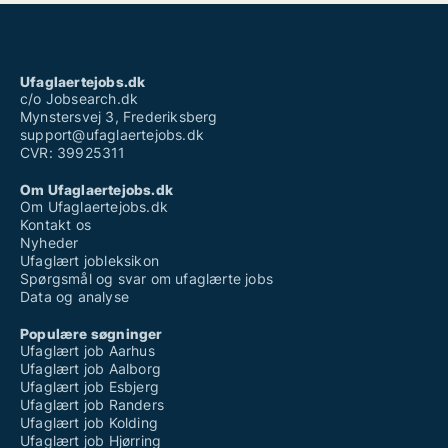
Ufaglaertejobs.dk
c/o Jobsearch.dk
Mynstersvej 3, Frederiksberg
support@ufaglaertejobs.dk
CVR: 39925311
Om Ufaglaertejobs.dk
Om Ufaglaertejobs.dk
Kontakt os
Nyheder
Ufaglært jobleksikon
Spørgsmål og svar om ufaglærte jobs
Data og analyse
Populære søgninger
Ufaglært job Aarhus
Ufaglært job Aalborg
Ufaglært job Esbjerg
Ufaglært job Randers
Ufaglært job Kolding
Ufaglært job Hjørring