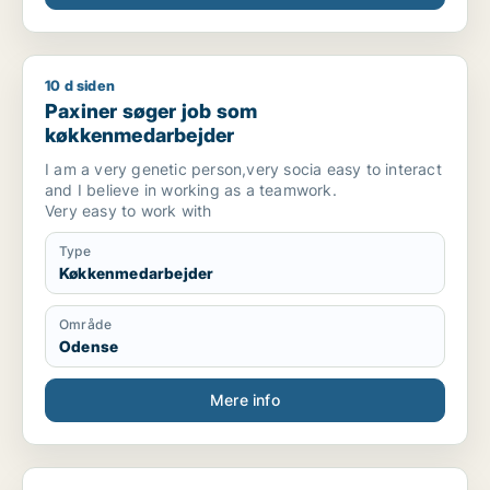
10 d siden
Paxiner søger job som køkkenmedarbejder
Paxiner søger job som
køkkenmedarbejder
I am a very genetic person,very socia easy to interact
and I believe in working as a teamwork.
Very easy to work with
Type
Køkkenmedarbejder
Område
Odense
Mere info