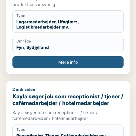
produktionsansvarlig
Type
Lagermedarbejder, Ufaglært ,
Logistikmedarbejder mv.
Område
Fyn, Sydjylland
Mere info
2 mdr siden
Kayla søger job som receptionist / tjener / cafémedarbejder
Kayla søger job som receptionist / tjener /
cafémedarbejder / hotelmedarbejder
Kayla søger job som receptionist / tjener /
cafémedarbejder / hotelmedarbejder
Type
Receptionist, Tjener, Cafémedarbejder mv.