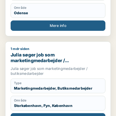
Område
Odense
Mere info
1 mdr siden
Julia søger job som marketingmedarbejder / butiksmedarbe
Julia søger job som
marketingmedarbejder /
butiksmedarbejder
Julia søger job som marketingmedarbejder /
butiksmedarbejder
Type
Marketingmedarbejder, Butiksmedarbejder
Område
Storkøbenhavn, Fyn, København