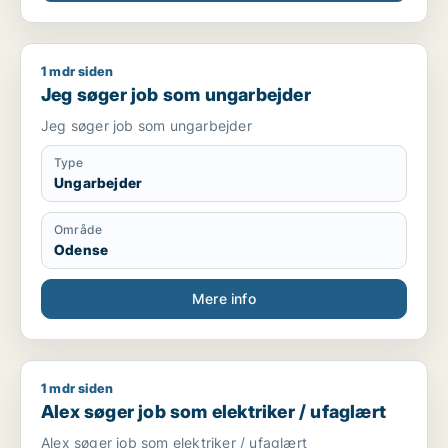
1 mdr siden
Jeg søger job som ungarbejder
Jeg søger job som ungarbejder
Jeg søger job som ungarbejder
Type
Ungarbejder
Område
Odense
Mere info
1 mdr siden
Alex søger job som elektriker / ufaglært
Alex søger job som elektriker / ufaglært
Alex søger job som elektriker / ufaglært