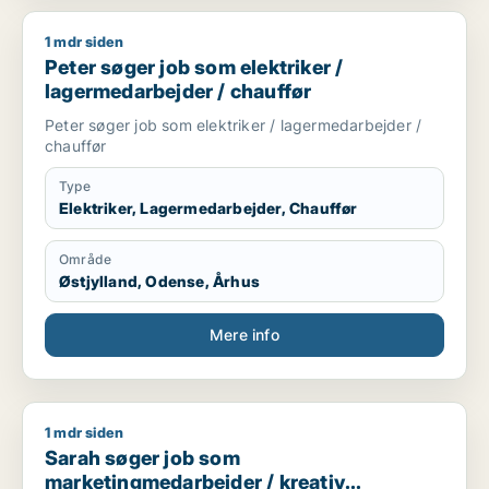
1 mdr siden
Peter søger job som elektriker / lagermedarbejder / chauffør
Peter søger job som elektriker /
lagermedarbejder / chauffør
Peter søger job som elektriker / lagermedarbejder /
chauffør
Type
Elektriker, Lagermedarbejder, Chauffør
Område
Østjylland, Odense, Århus
Mere info
1 mdr siden
Sarah søger job som marketingmedarbejder / kreativ medar
Sarah søger job som
marketingmedarbejder / kreativ