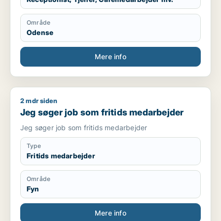
Område
Odense
Mere info
2 mdr siden
Jeg søger job som fritids medarbejder
Jeg søger job som fritids medarbejder
Jeg søger job som fritids medarbejder
Type
Fritids medarbejder
Område
Fyn
Mere info