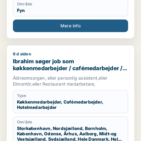
multitasking, and problem-solving abilities.
Område
Fyn
Mere info
6 d siden
Ibrahim søger job som køkkenmedarbejder / cafémedarbejde
Ibrahim søger job som
køkkenmedarbejder / cafémedarbejder /
hotelmedarbejder
Äldreomsorgen, eller personlig assistent,eller
Elmontör,eller Restaurant medarbetare,
Type
Køkkenmedarbejder, Cafémedarbejder,
Hotelmedarbejder
Område
Storkøbenhavn, Nordsjælland, Bornholm,
København, Odense, Århus, Aalborg, Midt-og
Vestsjælland, Sydsjælland, Hele Danmark, Hele