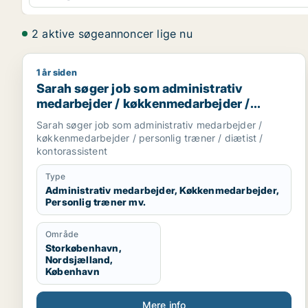
2 aktive søgeannoncer lige nu
1 år siden
Sarah søger job som administrativ medarbejder / k
Sarah søger job som administrativ
medarbejder / køkkenmedarbejder /
personlig træner / diætist /
Sarah søger job som administrativ medarbejder /
kontorassistent
køkkenmedarbejder / personlig træner / diætist /
kontorassistent
Type
Administrativ medarbejder, Køkkenmedarbejder,
Personlig træner mv.
Område
Storkøbenhavn,
Nordsjælland,
København
Mere info