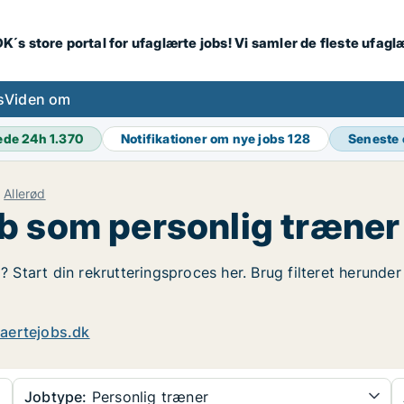
K´s store portal for ufaglærte jobs! Vi samler de fleste ufagl
s
Viden om
ede 24h
1.370
Notifikationer om nye jobs
128
Seneste
Allerød
 som personlig træner 
d? Start din rekrutteringsproces her. Brug filteret herunde
aertejobs.dk
Jobtype:
Personlig træner