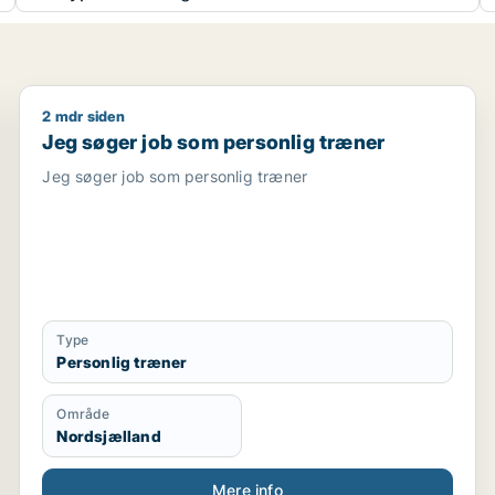
2 mdr siden
økkenmedarbejder / personlig træner / diætist / kontoras
Jeg søger job som personlig træner
Jeg søger job som personlig træner
Jeg søger job som personlig træner
Type
Personlig træner
Område
Nordsjælland
Mere info