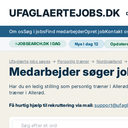
UFAGLAERTEJOBS.DK
D
Om os
Søg i jobs
Find medarbejder
Opret job
Kontakt o
JOBSEARCH.DK I DAG
Nye i dag
12
Opdater
Ufaglærte jobs søges
Personlig træner
Nordsjælland
Medarbejder søger job
Har du en ledig stilling som personlig træner i Allerø
træner i Allerød.
Få hurtig hjælp til rekruttering via mail:
support@ufagl