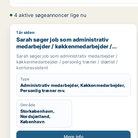
4 aktive søgeannoncer lige nu
1 år siden
Sarah søger job som administrativ medarbejder / k
Sarah søger job som administrativ
medarbejder / køkkenmedarbejder /
personlig træner / diætist /
Sarah søger job som administrativ medarbejder /
kontorassistent
køkkenmedarbejder / personlig træner / diætist /
kontorassistent
Type
Administrativ medarbejder, Køkkenmedarbejder,
Personlig træner mv.
Område
Storkøbenhavn,
Nordsjælland,
København
Mere info