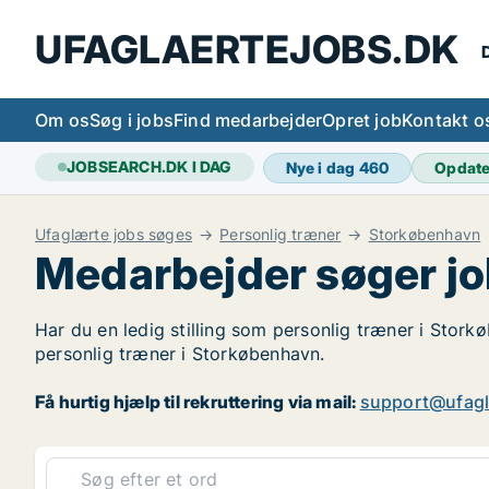
UFAGLAERTEJOBS.DK
D
Om os
Søg i jobs
Find medarbejder
Opret job
Kontakt o
JOBSEARCH.DK I DAG
Nye i dag
460
Opdat
Ufaglærte jobs søges
Personlig træner
Storkøbenhavn
Medarbejder søger jo
Har du en ledig stilling som personlig træner i Stork
personlig træner i Storkøbenhavn.
Få hurtig hjælp til rekruttering via mail:
support@ufagl