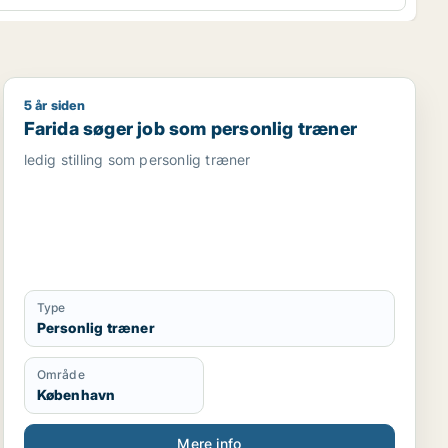
5 år siden
sistent
Farida søger job som personlig træner
Farida søger job som personlig træner
ledig stilling som personlig træner
Type
Personlig træner
Område
København
Mere info