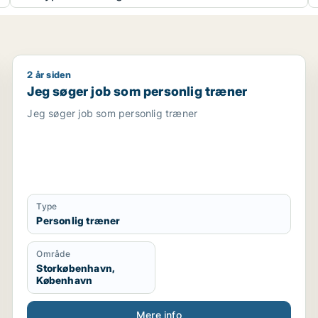
2 år siden
økkenmedarbejder / personlig træner / diætist / kontoras
Jeg søger job som personlig træner
Jeg søger job som personlig træner
Jeg søger job som personlig træner
Type
Personlig træner
Område
Storkøbenhavn,
København
Mere info