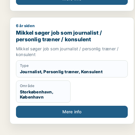
6 år siden
Mikkel søger job som journalist / personlig træner
Mikkel søger job som journalist /
personlig træner / konsulent
Mikkel søger job som journalist / personlig træner /
konsulent
Type
Journalist, Personlig træner, Konsulent
Område
Storkøbenhavn,
København
Mere info