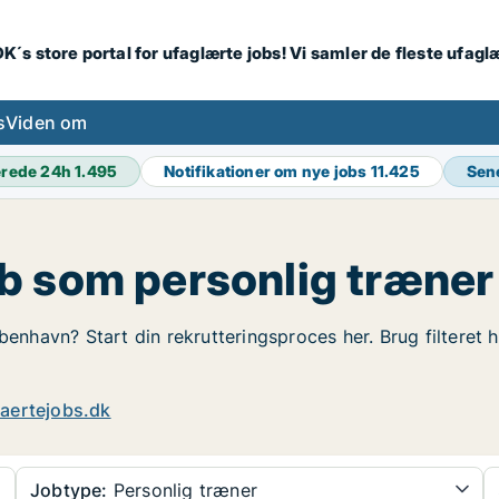
K´s store portal for ufaglærte jobs! Vi samler de fleste ufagl
s
Viden om
erede 24h
1.495
Notifikationer om nye jobs
11.425
Sen
b som personlig træner
øbenhavn? Start din rekrutteringsproces her. Brug filteret
aertejobs.dk
Jobtype:
Personlig træner