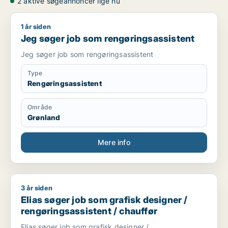
2 aktive søgeannoncer lige nu
1 år siden
Jeg søger job som rengøringsassistent
Jeg søger job som rengøringsassistent
Jeg søger job som rengøringsassistent
Type
Rengøringsassistent
Område
Grønland
Mere info
3 år siden
Elias søger job som grafisk designer / rengøringsassistent / 
Elias søger job som grafisk designer /
rengøringsassistent / chauffør
Elias søger job som grafisk designer /