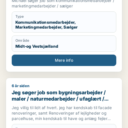
Michael søger job som kommunikationsmedarbejder /
marketingmedarbejder / sælger
Type
Kommunikationsmedarbejder,
Marketingmedarbejder, Sælger
Område
Midt-og Vestsjælland
Mere info
6 år siden
Jeg søger job som bygningsarbejder / maler / naturmedarbej
Jeg søger job som bygningsarbejder /
maler / naturmedarbejder / ufaglært /
gartner
Jeg villig til lidt af hvert. jeg har kendskab til facade
renoveringer, samt Renoveringer af lejligheder og
parcelhuse, min kendskab til have og anlæg fejler
heller ingenting, jeg holder meget af løbeture om