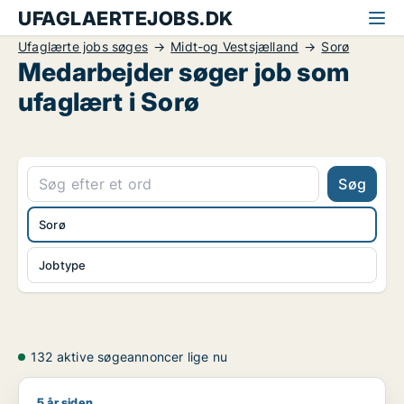
UFAGLAERTEJOBS.DK
Ufaglærte jobs søges
Midt-og Vestsjælland
Sorø
Medarbejder søger job som
ufaglært i Sorø
Søg
Sorø
Jobtype
132 aktive søgeannoncer lige nu
5 år siden
Kasper søger job som kommunikationsmedarbejder / journali