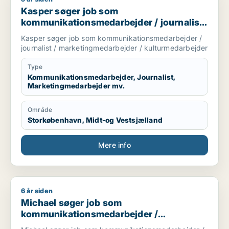
Kasper søger job som
kommunikationsmedarbejder / journalist
/ marketingmedarbejder /
Kasper søger job som kommunikationsmedarbejder /
kulturmedarbejder
journalist / marketingmedarbejder / kulturmedarbejder
Type
Kommunikationsmedarbejder, Journalist,
Marketingmedarbejder mv.
Område
Storkøbenhavn, Midt-og Vestsjælland
Mere info
6 år siden
Michael søger job som kommunikationsmedarbejder / marke
Michael søger job som
kommunikationsmedarbejder /
marketingmedarbejder / sælger