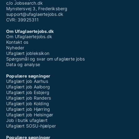
c/o Jobsearch.dk
Mynstersvej 3, Frederiksberg
support@ufaglaertejobs.dk
CVR: 39925311
Om Ufaglaertejobs.dk
Om Ufaglaertejobs.dk
Kontakt os
Nyheder
Ufaglært jobleksikon
Spørgsmål og svar om ufaglærte jobs
Data og analyse
Populære søgninger
Ufaglært job Aarhus
Ufaglært job Aalborg
Ufaglært job Esbjerg
Ufaglært job Randers
Ufaglært job Kolding
Ufaglært job Hjørring
Ufaglært job Helsingør
Job i butik ufaglært
Ufaglært SOSU-hjælper
Populære søgninger