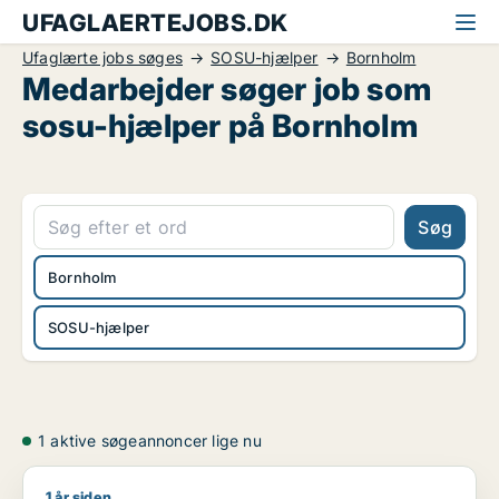
UFAGLAERTEJOBS.DK
Ufaglærte jobs søges
SOSU-hjælper
Bornholm
Medarbejder søger job som
sosu-hjælper på Bornholm
Søg
Bornholm
SOSU-hjælper
1 aktive søgeannoncer lige nu
1 år siden
Funsho søger job som lagermedarbejder / bygningsingeniør /