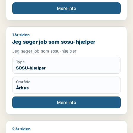
Mere info
1 år siden
Jeg søger job som sosu-hjælper
Jeg søger job som sosu-hjælper
Jeg søger job som sosu-hjælper
Type
SOSU-hjælper
Område
Århus
Mere info
2 år siden
Jeg søger job som sosu-hjælper