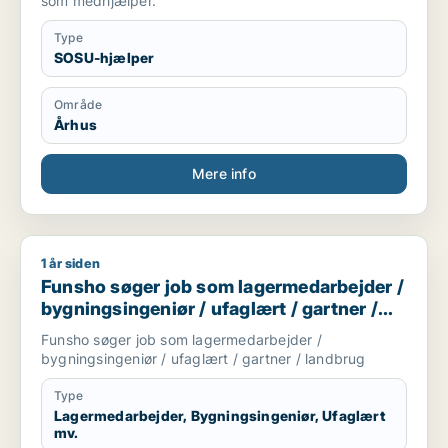
som medhjælper.
Type
SOSU-hjælper
Område
Århus
Mere info
1 år siden
Funsho søger job som lagermedarbejder / bygningsingeniør /
Funsho søger job som lagermedarbejder /
bygningsingeniør / ufaglært / gartner /
landbrug
Funsho søger job som lagermedarbejder /
bygningsingeniør / ufaglært / gartner / landbrug
Type
Lagermedarbejder, Bygningsingeniør, Ufaglært
mv.