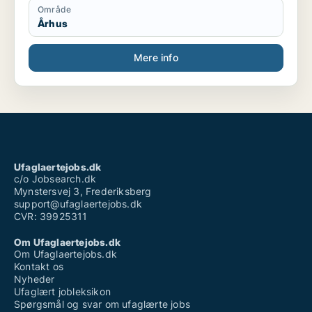
Område
Århus
Mere info
Ufaglaertejobs.dk
c/o Jobsearch.dk
Mynstersvej 3, Frederiksberg
support@ufaglaertejobs.dk
CVR: 39925311
Om Ufaglaertejobs.dk
Om Ufaglaertejobs.dk
Kontakt os
Nyheder
Ufaglært jobleksikon
Spørgsmål og svar om ufaglærte jobs