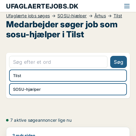
UFAGLAERTEJOBS.DK
Ufaglærte jobs søges
SOSU-hjælper
Århus
Tilst
Medarbejder søger job som
sosu-hjælper i Tilst
Søg
Tilst
SOSU-hjælper
7 aktive søgeannoncer lige nu
2 mdr siden
Mona søger job som sosu-assistent / forsker / sosu-hjælper