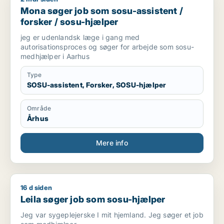
Mona søger job som sosu-assistent /
forsker / sosu-hjælper
jeg er udenlandsk læge i gang med
autorisationsproces og søger for arbejde som sosu-
medhjælper i Aarhus
Type
SOSU-assistent, Forsker, SOSU-hjælper
Område
Århus
Mere info
16 d siden
Leila søger job som sosu-hjælper
Leila søger job som sosu-hjælper
Jeg var sygeplejerske I mit hjemland. Jeg søger et job