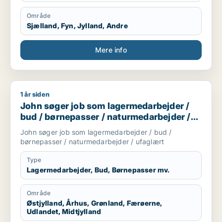
Område
Sjælland, Fyn, Jylland, Andre
Mere info
1 år siden
John søger job som lagermedarbejder / bud / børnepasser /
John søger job som lagermedarbejder /
bud / børnepasser / naturmedarbejder /
ufaglært
John søger job som lagermedarbejder / bud /
børnepasser / naturmedarbejder / ufaglært
Type
Lagermedarbejder, Bud, Børnepasser mv.
Område
Østjylland, Århus, Grønland, Færøerne,
Udlandet, Midtjylland