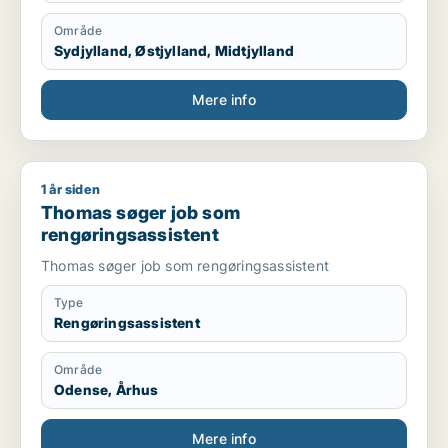
Område
Sydjylland, Østjylland, Midtjylland
Mere info
1 år siden
Thomas søger job som rengøringsassistent
Thomas søger job som
rengøringsassistent
Thomas søger job som rengøringsassistent
Type
Rengøringsassistent
Område
Odense, Århus
Mere info