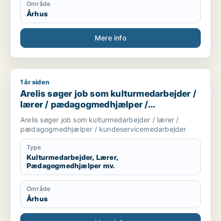
Område
Århus
Mere info
1 år siden
Arelis søger job som kulturmedarbejder / lærer / pædagog
Arelis søger job som kulturmedarbejder /
lærer / pædagogmedhjælper /
kundeservicemedarbejder
Arelis søger job som kulturmedarbejder / lærer /
pædagogmedhjælper / kundeservicemedarbejder
Type
Kulturmedarbejder, Lærer,
Pædagogmedhjælper mv.
Område
Århus