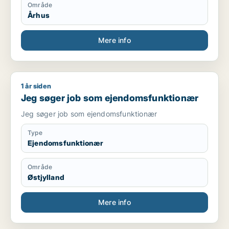
Område
Århus
Mere info
1 år siden
Jeg søger job som ejendomsfunktionær
Jeg søger job som ejendomsfunktionær
Jeg søger job som ejendomsfunktionær
Type
Ejendomsfunktionær
Område
Østjylland
Mere info