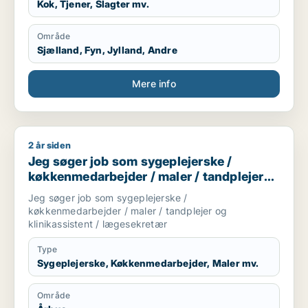
Kok, Tjener, Slagter mv.
Område
Sjælland, Fyn, Jylland, Andre
Mere info
2 år siden
Jeg søger job som sygeplejerske / køkkenmedarbejder / maler
Jeg søger job som sygeplejerske /
køkkenmedarbejder / maler / tandplejer
og klinikassistent / lægesekretær
Jeg søger job som sygeplejerske /
køkkenmedarbejder / maler / tandplejer og
klinikassistent / lægesekretær
Type
Sygeplejerske, Køkkenmedarbejder, Maler mv.
Område