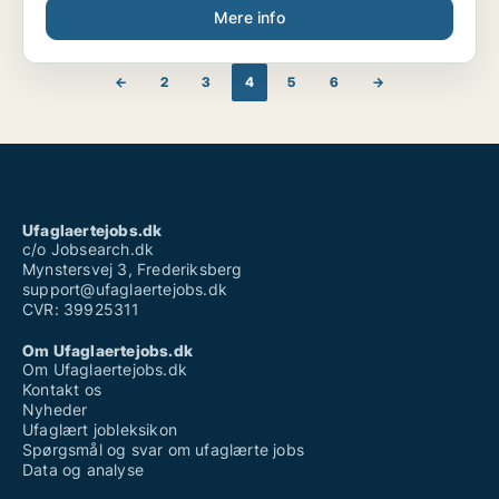
Mere info
←
2
3
4
5
6
→
Ufaglaertejobs.dk
c/o Jobsearch.dk
Mynstersvej 3, Frederiksberg
support@ufaglaertejobs.dk
CVR: 39925311
Om Ufaglaertejobs.dk
Om Ufaglaertejobs.dk
Kontakt os
Nyheder
Ufaglært jobleksikon
Spørgsmål og svar om ufaglærte jobs
Data og analyse