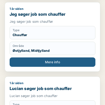
1 år siden
Jeg søger job som chauffør
Jeg søger job som chauffør
Jeg søger job som chauffør
Type
Chauffør
Område
Østjylland, Midtjylland
Mere info
1 år siden
Lucian søger job som chauffør
Lucian søger job som chauffør
Lucian søger job som chauffør
Type