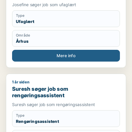
Josefine søger job som ufaglært
Type
Ufaglært
Område
Århus
Mere info
1 år siden
Suresh søger job som rengøringsassistent
Suresh søger job som
rengøringsassistent
Suresh søger job som rengøringsassistent
Type
Rengøringsassistent