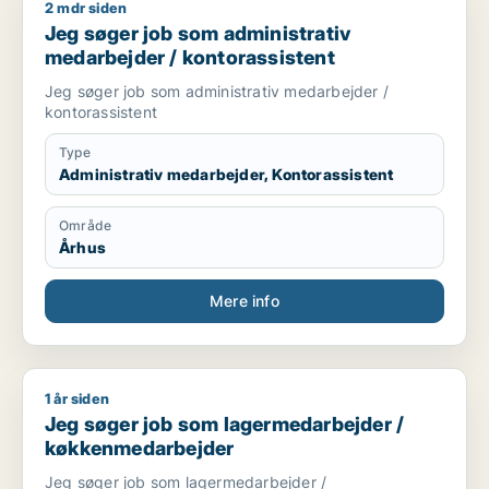
2 mdr siden
Jeg søger job som administrativ medarbejder / kontorassist
Jeg søger job som administrativ
medarbejder / kontorassistent
Jeg søger job som administrativ medarbejder /
kontorassistent
Type
Administrativ medarbejder, Kontorassistent
Område
Århus
Mere info
1 år siden
Jeg søger job som lagermedarbejder / køkkenmedarbejder
Jeg søger job som lagermedarbejder /
køkkenmedarbejder
Jeg søger job som lagermedarbejder /