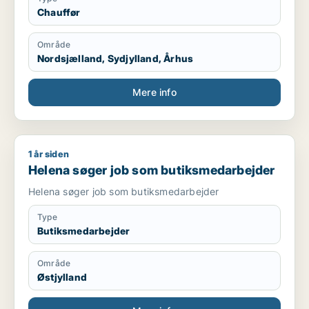
Chauffør
Område
Nordsjælland, Sydjylland, Århus
Mere info
1 år siden
Helena søger job som butiksmedarbejder
Helena søger job som butiksmedarbejder
Helena søger job som butiksmedarbejder
Type
Butiksmedarbejder
Område
Østjylland