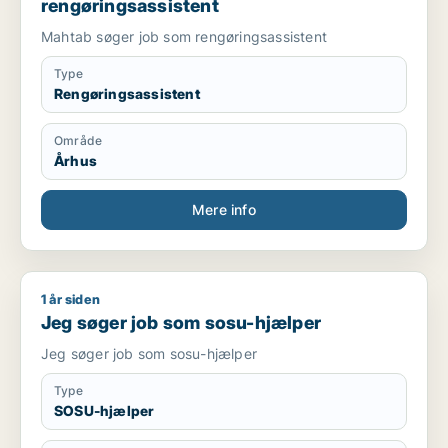
rengøringsassistent
Mahtab søger job som rengøringsassistent
Type
Rengøringsassistent
Område
Århus
Mere info
1 år siden
Jeg søger job som sosu-hjælper
Jeg søger job som sosu-hjælper
Jeg søger job som sosu-hjælper
Type
SOSU-hjælper