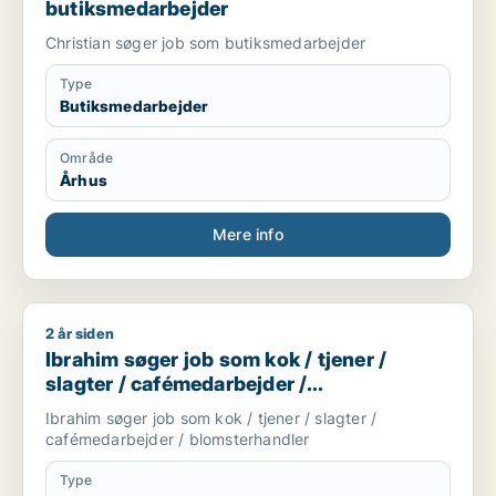
butiksmedarbejder
Christian søger job som butiksmedarbejder
Type
Butiksmedarbejder
Område
Århus
Mere info
2 år siden
Ibrahim søger job som kok / tjener / slagter / cafémedarbejd
Ibrahim søger job som kok / tjener /
slagter / cafémedarbejder /
blomsterhandler
Ibrahim søger job som kok / tjener / slagter /
cafémedarbejder / blomsterhandler
Type