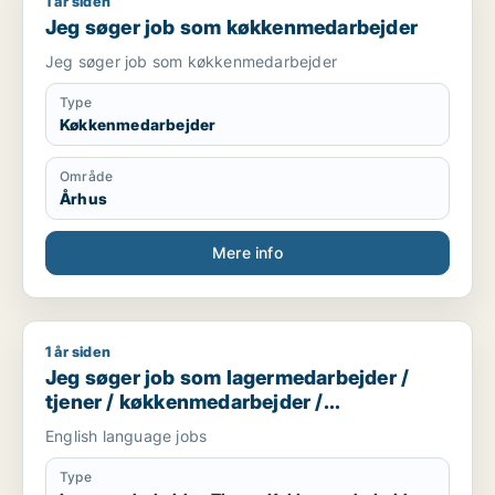
1 år siden
Jeg søger job som køkkenmedarbejder
Jeg søger job som køkkenmedarbejder
Jeg søger job som køkkenmedarbejder
Type
Køkkenmedarbejder
Område
Århus
Mere info
1 år siden
Jeg søger job som lagermedarbejder / tjener / køkkenmedar
Jeg søger job som lagermedarbejder /
tjener / køkkenmedarbejder /
cafémedarbejder / butiksmedarbejder
English language jobs
Type