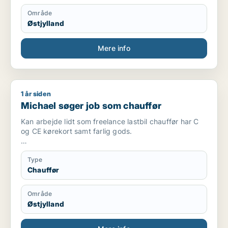
Område
Østjylland
Mere info
1 år siden
Michael søger job som chauffør
Michael søger job som chauffør
Kan arbejde lidt som freelance lastbil chauffør har C
og CE kørekort samt farlig gods.
Er ikke interesseret i at køre varevogne op til 3500kg.
Type
Chauffør
Område
Østjylland