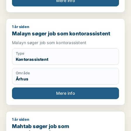
Mere info
1 år siden
Malayn søger job som kontorassistent
Malayn søger job som kontorassistent
Malayn søger job som kontorassistent
Type
Kontorassistent
Område
Århus
Mere info
1 år siden
Mahtab søger job som rengøringsassistent
Mahtab søger job som