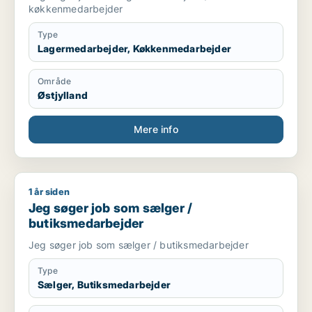
køkkenmedarbejder
Type
Lagermedarbejder, Køkkenmedarbejder
Område
Østjylland
Mere info
1 år siden
Jeg søger job som sælger / butiksmedarbejder
Jeg søger job som sælger /
butiksmedarbejder
Jeg søger job som sælger / butiksmedarbejder
Type
Sælger, Butiksmedarbejder