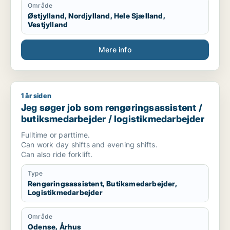
Område
Østjylland, Nordjylland, Hele Sjælland,
Vestjylland
Mere info
1 år siden
Jeg søger job som rengøringsassistent / butiksmedarbejder 
Jeg søger job som rengøringsassistent /
butiksmedarbejder / logistikmedarbejder
Fulltime or parttime.
Can work day shifts and evening shifts.
Can also ride forklift.
Type
Rengøringsassistent, Butiksmedarbejder,
Logistikmedarbejder
Område
Odense, Århus