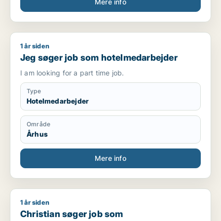
Mere info
1 år siden
Jeg søger job som hotelmedarbejder
Jeg søger job som hotelmedarbejder
I am looking for a part time job.
Type
Hotelmedarbejder
Område
Århus
Mere info
1 år siden
Christian søger job som butiksmedarbejder
Christian søger job som