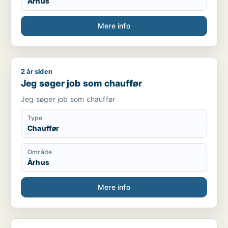
Århus
Mere info
2 år siden
Jeg søger job som chauffør
Jeg søger job som chauffør
Jeg søger job som chauffør
Type
Chauffør
Område
Århus
Mere info