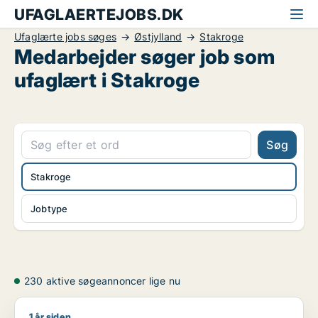
UFAGLAERTEJOBS.DK
Ufaglærte jobs søges
Østjylland
Stakroge
Medarbejder søger job som
ufaglært i Stakroge
Søg
Stakroge
Jobtype
230 aktive søgeannoncer lige nu
1 år siden
Jeg søger job som kulturmedarbejder