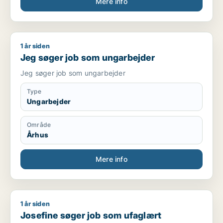
Mere info
1 år siden
Jeg søger job som ungarbejder
Jeg søger job som ungarbejder
Jeg søger job som ungarbejder
Type
Ungarbejder
Område
Århus
Mere info
1 år siden
Josefine søger job som ufaglært
Josefine søger job som ufaglært