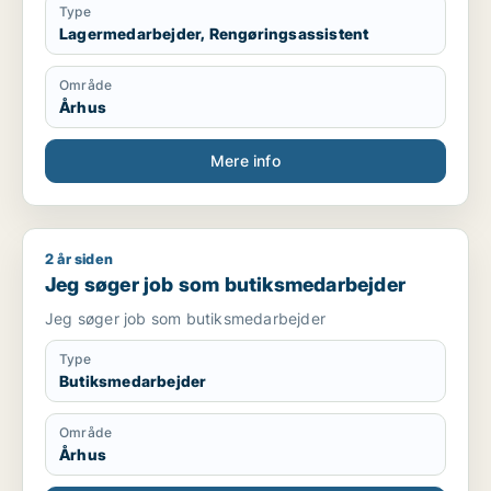
Type
Lagermedarbejder, Rengøringsassistent
Område
Århus
Mere info
2 år siden
Jeg søger job som butiksmedarbejder
Jeg søger job som butiksmedarbejder
Jeg søger job som butiksmedarbejder
Type
Butiksmedarbejder
Område
Århus