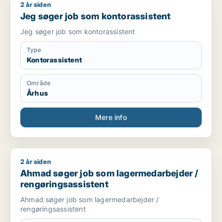
2 år siden
Jeg søger job som kontorassistent
Jeg søger job som kontorassistent
Jeg søger job som kontorassistent
Type
Kontorassistent
Område
Århus
Mere info
2 år siden
Ahmad søger job som lagermedarbejder / rengøringsassiste
Ahmad søger job som lagermedarbejder /
rengøringsassistent
Ahmad søger job som lagermedarbejder /
rengøringsassistent