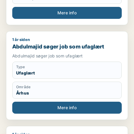
Mere info
1 år siden
Abdulmajid søger job som ufaglært
Abdulmajid søger job som ufaglært
Abdulmajid søger job som ufaglært
Type
Ufaglært
Område
Århus
Mere info