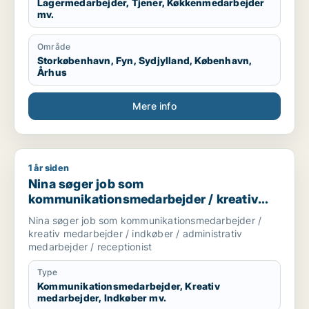
Lagermedarbejder, Tjener, Køkkenmedarbejder
mv.
Område
Storkøbenhavn, Fyn, Sydjylland, København,
Århus
Mere info
1 år siden
Nina søger job som kommunikationsmedarbejder / kreativ med
Nina søger job som
kommunikationsmedarbejder / kreativ
medarbejder / indkøber / administrativ
Nina søger job som kommunikationsmedarbejder /
medarbejder / receptionist
kreativ medarbejder / indkøber / administrativ
medarbejder / receptionist
Type
Kommunikationsmedarbejder, Kreativ
medarbejder, Indkøber mv.