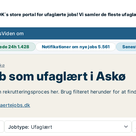
K´s store portal for ufaglærte jobs! Vi samler de fleste ufagl
s
Viden om
ede 24h
1.428
Notifikationer om nye jobs
5.561
Senes
kø
b som ufaglært i Askø
n rekrutteringsproces her. Brug filteret herunder for at f
aertejobs.dk
Jobtype:
Ufaglært