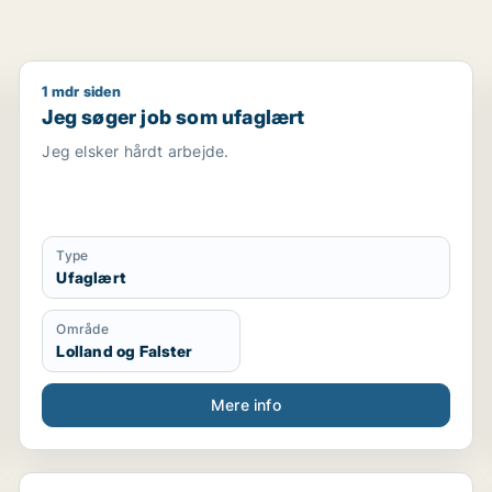
1 mdr siden
transport
Jeg søger job som ufaglært
Jeg søger job som ufaglært
Jeg elsker hårdt arbejde.
Type
Ufaglært
Område
Lolland og Falster
Mere info