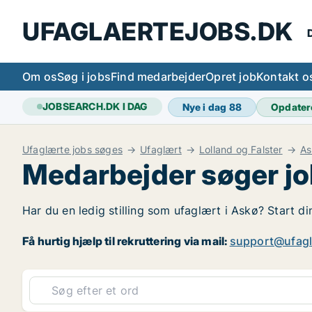
UFAGLAERTEJOBS.DK
D
Om os
Søg i jobs
Find medarbejder
Opret job
Kontakt o
JOBSEARCH.DK I DAG
Nye i dag
88
Opdater
Ufaglærte jobs søges
Ufaglært
Lolland og Falster
As
Medarbejder søger jo
Har du en ledig stilling som ufaglært i Askø? Start di
Få hurtig hjælp til rekruttering via mail:
support@ufagl