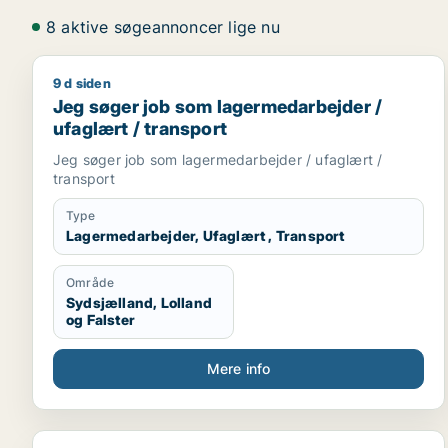
8 aktive søgeannoncer lige nu
9 d siden
Jeg søger job som lagermedarbejder / ufaglært / 
Jeg søger job som lagermedarbejder /
ufaglært / transport
Jeg søger job som lagermedarbejder / ufaglært /
transport
Type
Lagermedarbejder, Ufaglært , Transport
Område
Sydsjælland, Lolland
og Falster
Mere info