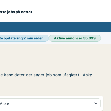
ærte jobs på nettet
te opdatering
2 min siden
Aktive annoncer
35.099
inde kandidater der søger job som ufaglært i Askø.
Askø