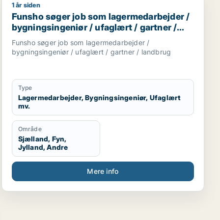
1 år siden
 medarbejder / ufaglært
Funsho søger job som lagermedarbejder / bygningsinge
Funsho søger job som lagermedarbejder /
bygningsingeniør / ufaglært / gartner /
landbrug
Funsho søger job som lagermedarbejder /
bygningsingeniør / ufaglært / gartner / landbrug
Type
Lagermedarbejder, Bygningsingeniør, Ufaglært
mv.
Område
Sjælland, Fyn,
Jylland, Andre
Mere info
tent / ejendomsfunktionær / bud / køkkenmedarbejder