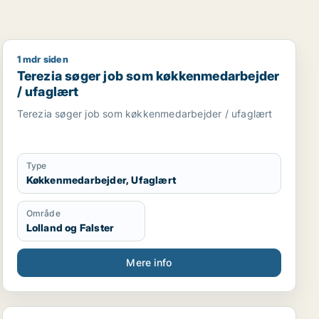
1 mdr siden
Terezia søger job som køkkenmedarbejder / ufaglært
Terezia søger job som køkkenmedarbejder
/ ufaglært
Terezia søger job som køkkenmedarbejder / ufaglært
Type
Køkkenmedarbejder, Ufaglært
Område
Lolland og Falster
Mere info