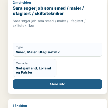
2 mdr siden
Sara søger job som smed / maler / ufaglært / skilt
Sara søger job som smed / maler /
ufaglært / skiltetekniker
Sara søger job som smed / maler / ufaglært /
skiltetekniker
Type
Smed, Maler, Ufaglært mv.
Område
Sydsjælland, Lolland
og Falster
Mere info
1 år siden
Ulrik søger job som elektriker / tømrer/snedker /