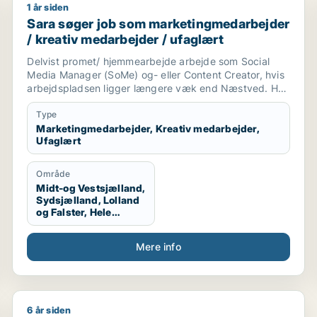
1 år siden
etekniker
Sara søger job som marketingmedarbejder / kreativ
Sara søger job som marketingmedarbejder
/ kreativ medarbejder / ufaglært
Delvist promet/ hjemmearbejde arbejde som Social
Media Manager (SoMe) og- eller Content Creator, hvis
arbejdspladsen ligger længere væk end Næstved. Har
en søn på 7 hveranden uge.
Type
Kompetencer:
Marketingmedarbejder, Kreativ medarbejder,
Ufaglært
- Certifikat fra kurser som Content Creator gennem
HomeyMedia og Online UGC Academy.
Område
Midt-og Vestsjælland,
- Canva
Sydsjælland, Lolland
- Office
og Falster, Hele
- Outlook
Sjælland
- Kundeservice
Mere info
- Mine kompetencer fra stilling som projektkoordinator
6 år siden
 bygningsarbejder / lagermedarbejder / mekaniker
Søren søger job som receptionist / rengøringsassis