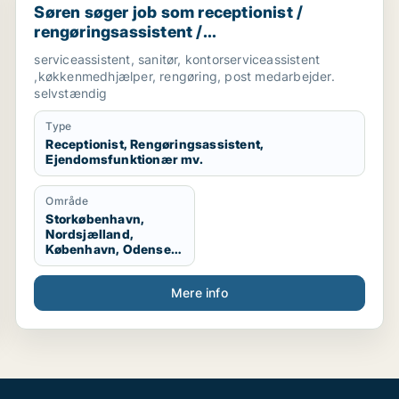
Søren søger job som receptionist /
rengøringsassistent /
ejendomsfunktionær / bud /
serviceassistent, sanitør, kontorserviceassistent
køkkenmedarbejder
,køkkenmedhjælper, rengøring, post medarbejder.
selvstændig
Type
Receptionist, Rengøringsassistent,
Ejendomsfunktionær mv.
Område
Storkøbenhavn,
Nordsjælland,
København, Odense,
Midt-og Vestsjælland,
Sydsjælland, Lolland
Mere info
og Falster, Udlandet