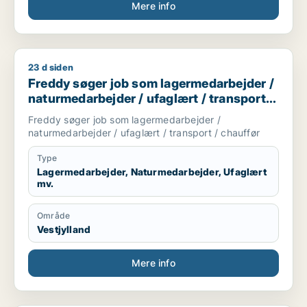
Mere info
Periode: 3 Måneder i 2017
Arbejdsopgaver:
23 d siden
Freddy søger job som lagermedarbejder / naturmedarbejder /
Opfyldning af varer
Freddy søger job som lagermedarbejder /
Kundeservice
naturmedarbejder / ufaglært / transport /
Trimning af butikken
Lageropgaver
chauffør
Freddy søger job som lagermedarbejder /
Oprydning og rengøring
naturmedarbejder / ufaglært / transport / chauffør
Samarbejde med kolleger
Type
Uddannelse
Lagermedarbejder, Naturmedarbejder, Ufaglært
mv.
Folkeskolen
Kompetencer
Område
Vestjylland
Kørekort kategori B
Mødestabil
Mere info
Ansvarsbevidst
Hurtig til at lære nye arbejdsopgaver
Trives med fysisk arbejde