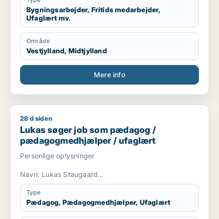
Bygningsarbejder, Fritids medarbejder,
Ufaglært mv.
Område
Vestjylland, Midtjylland
Mere info
28 d siden
Lukas søger job som pædagog / pædagogmedhjælper / ufa
Lukas søger job som pædagog /
pædagogmedhjælper / ufaglært
Personlige oplysninger
Navn: Lukas Staugaard
E-mail: [xxxxx]
Adresse: [xxxxx] 1b
Type
Pædagog, Pædagogmedhjælper, Ufaglært
Profil