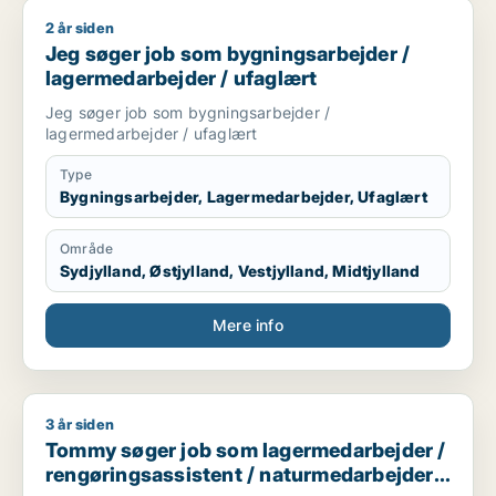
Kan arbejde selvstændigt og i teams
Fleksibel i forhold til arbejdstider
2 år siden
Jeg søger job som bygningsarbejder / lagermedarbejder / u
Jeg søger job som bygningsarbejder /
Sprog
lagermedarbejder / ufaglært
Dansk – flydende
Jeg søger job som bygningsarbejder /
Engelsk – grundlæggende/godt niveau
lagermedarbejder / ufaglært
Type
Bygningsarbejder, Lagermedarbejder, Ufaglært
Område
Sydjylland, Østjylland, Vestjylland, Midtjylland
Mere info
3 år siden
Tommy søger job som lagermedarbejder / rengøringsassisten
Tommy søger job som lagermedarbejder /
rengøringsassistent / naturmedarbejder /