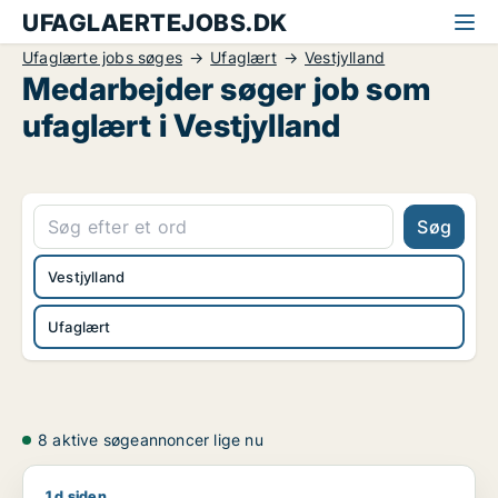
UFAGLAERTEJOBS.DK
Ufaglærte jobs søges
Ufaglært
Vestjylland
Medarbejder søger job som
ufaglært i Vestjylland
Søg
Vestjylland
Ufaglært
8 aktive søgeannoncer lige nu
1 d siden
Jens søger job som ufaglært / transport