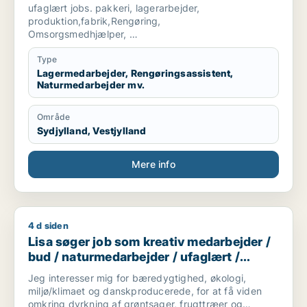
ufaglært / sosu-hjælper
ufaglært jobs. pakkeri, lagerarbejder,
produktion,fabrik,Rengøring,
Omsorgsmedhjælper,
Har masser af erfaring indenfor disse
Er frisk på alt kan arbejde i teams og
Type
Også som selvstændig kan lide at bruge hænderne
Lagermedarbejder, Rengøringsassistent,
Naturmedarbejder mv.
og er stærk jeg er lærenem
Fleksibel og har det godt med it Masser af god humor
😊
Område
Sydjylland, Vestjylland
Mere info
4 d siden
Lisa søger job som kreativ medarbejder / bud / naturmedarbe
Lisa søger job som kreativ medarbejder /
bud / naturmedarbejder / ufaglært /
gartner
Jeg interesser mig for bæredygtighed, økologi,
miljø/klimaet og danskproducerede, for at få viden
omkring dyrkning af grøntsager, frugttræer og