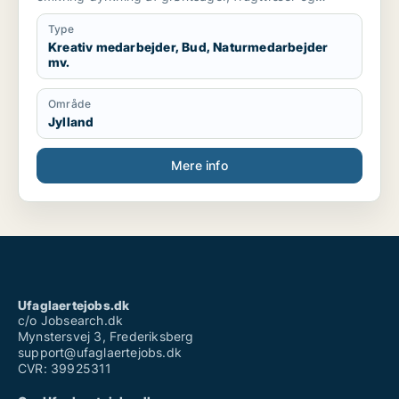
frilandsgartneri og parat til at flytte for en mulig
praktikplads.
Type
Jeg er mødestabil, pligtopfyldende, fleksibel og
Kreativ medarbejder, Bud, Naturmedarbejder
mv.
hjælpsom. Jeg er ikke bange for at give en hånd
ekstra.
Område
Jylland
Mere info
Ufaglaertejobs.dk
c/o Jobsearch.dk
Mynstersvej 3, Frederiksberg
support@ufaglaertejobs.dk
CVR: 39925311