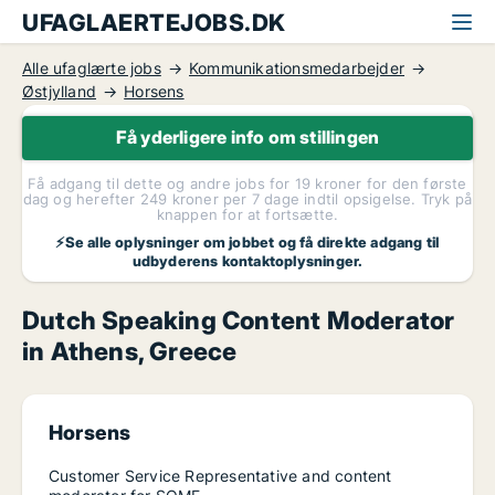
UFAGLAERTEJOBS.DK
Alle ufaglærte jobs
Kommunikationsmedarbejder
Østjylland
Horsens
Få yderligere info om stillingen
Få adgang til dette og andre jobs for 19 kroner for den første
dag og herefter 249 kroner per 7 dage indtil opsigelse. Tryk på
knappen for at fortsætte.
⚡Se alle oplysninger om jobbet og få direkte adgang til
udbyderens kontaktoplysninger.
Dutch Speaking Content Moderator
in Athens, Greece
Horsens
Customer Service Representative and content