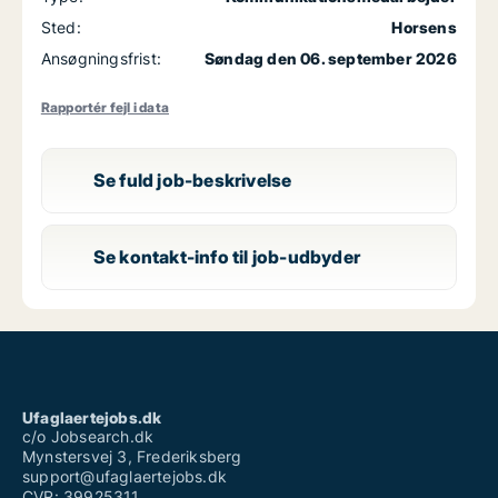
Sted:
Horsens
Ansøgningsfrist:
Søndag den 06. september 2026
Rapportér fejl i data
Se fuld job-beskrivelse
Se kontakt-info til job-udbyder
Ufaglaertejobs.dk
c/o Jobsearch.dk
Mynstersvej 3, Frederiksberg
support@ufaglaertejobs.dk
CVR: 39925311