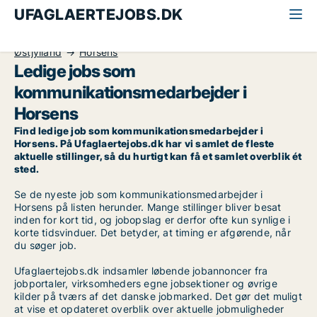
UFAGLAERTEJOBS.DK
Alle ufaglærte jobs
Kommunikationsmedarbejder
Østjylland
Horsens
Ledige jobs som
kommunikationsmedarbejder i
Horsens
Find ledige job som kommunikationsmedarbejder i
Horsens. På Ufaglaertejobs.dk har vi samlet de fleste
aktuelle stillinger, så du hurtigt kan få et samlet overblik ét
sted.
Se de nyeste job som kommunikationsmedarbejder i
Horsens på listen herunder. Mange stillinger bliver besat
inden for kort tid, og jobopslag er derfor ofte kun synlige i
korte tidsvinduer. Det betyder, at timing er afgørende, når
du søger job.
Ufaglaertejobs.dk indsamler løbende jobannoncer fra
jobportaler, virksomheders egne jobsektioner og øvrige
kilder på tværs af det danske jobmarked. Det gør det muligt
at vise et opdateret overblik over aktuelle jobmuligheder