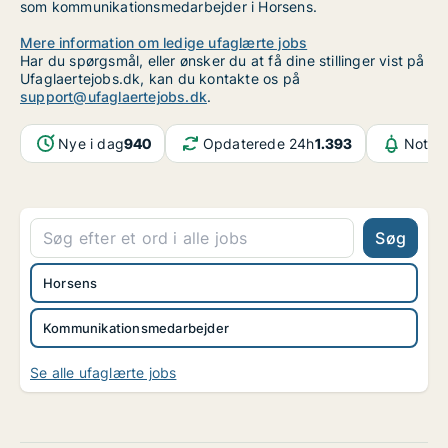
som kommunikationsmedarbejder i Horsens.
Mere information om ledige ufaglærte jobs
Har du spørgsmål, eller ønsker du at få dine stillinger vist på
Ufaglaertejobs.dk, kan du kontakte os på
support@ufaglaertejobs.dk
.
Nye i dag
940
Opdaterede 24h
1.393
Notifi
Søg
Horsens
Kommunikationsmedarbejder
Se alle ufaglærte jobs