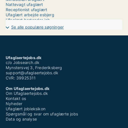
Nattevagt ufaglært
Receptionist ufaglært
Ufaglært arbejde esbjerg
Ufaglært bartender job
Ufaglært betydning
Se alle populære søgninger
Ufaglært job næstved
Ufaglært job slagelse kommune
Ufaglært job svendborg
Ufaglært på plejehjem
Ufaglært skovarbejder
Ufaglært sosu vikar løn
Ufaglaertejobs.dk
Ufaglært vikar job
c/o Jobsearch.dk
Mynstersvej 3, Frederiksberg
support@ufaglaertejobs.dk
CVR: 39925311
Om Ufaglaertejobs.dk
Om Ufaglaertejobs.dk
Kontakt os
Nyheder
Ufaglært jobleksikon
Spørgsmål og svar om ufaglærte jobs
Data og analyse