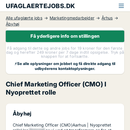
UFAGLAERTEJOBS.DK
Alle ufaglærte jobs
Marketingmedarbejder
Århus
Åbyhøj
Få yderligere info om stillingen
Få adgang til dette og andre jobs for 19 kroner for den første
dag og herefter 249 kroner per 7 dage indtil opsigelse. Tryk på
knappen for at fortsætte.
⚡Se alle oplysninger om jobbet og få direkte adgang til
udbyderens kontaktoplysninger.
Chief Marketing Officer (CMO) I
Nyoprettet rolle
Åbyhøj
Chief Marketing Officer (CMO)Aarhus | Nyoprettet