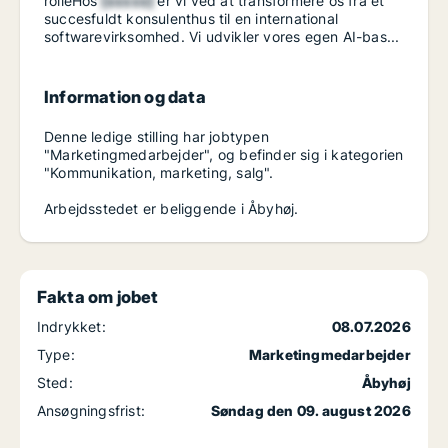
rolleHos
[xxxxx]
er vi ved at transformere os fra et
succesfuldt konsulenthus til en international
softwarevirksomhed. Vi udvikler vores egen AI-bas...
Information og data
Denne ledige stilling har jobtypen
"Marketingmedarbejder", og befinder sig i kategorien
"Kommunikation, marketing, salg".
Arbejdsstedet er beliggende i Åbyhøj.
Fakta om jobet
Indrykket:
08.07.2026
Type:
Marketingmedarbejder
Sted:
Åbyhøj
Ansøgningsfrist:
Søndag den 09. august 2026