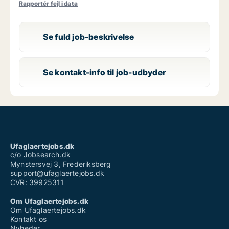
Rapportér fejl i data
Se fuld job-beskrivelse
Se kontakt-info til job-udbyder
Ufaglaertejobs.dk
c/o Jobsearch.dk
Mynstersvej 3, Frederiksberg
support@ufaglaertejobs.dk
CVR: 39925311
Om Ufaglaertejobs.dk
Om Ufaglaertejobs.dk
Kontakt os
Nyheder