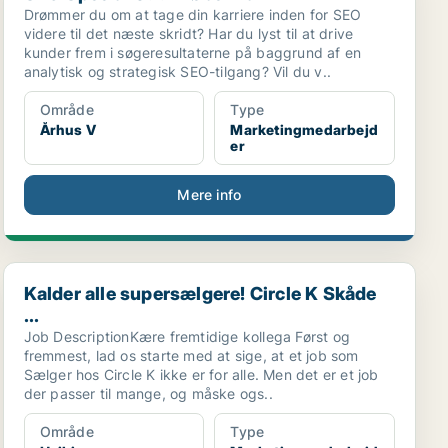
Drømmer du om at tage din karriere inden for SEO
videre til det næste skridt? Har du lyst til at drive
kunder frem i søgeresultaterne på baggrund af en
analytisk og strategisk SEO-tilgang? Vil du v..
Område
Type
Århus V
Marketingmedarbejd
er
Mere info
Kalder alle supersælgere! Circle K Skåde ...
Kalder alle supersælgere! Circle K Skåde
...
Job DescriptionKære fremtidige kollega Først og
fremmest, lad os starte med at sige, at et job som
Sælger hos Circle K ikke er for alle. Men det er et job
der passer til mange, og måske ogs..
Område
Type