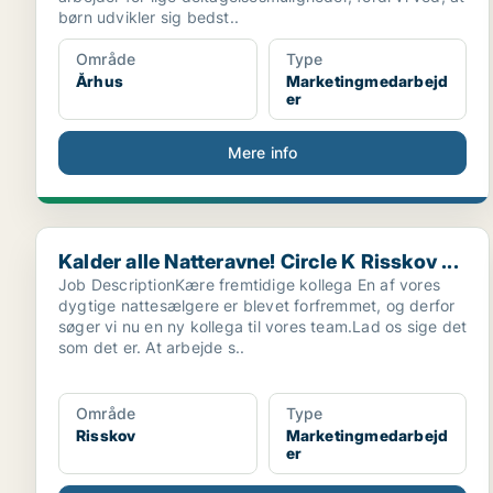
børn udvikler sig bedst..
Område
Type
Århus
Marketingmedarbejd
er
Mere info
Kalder alle Natteravne! Circle K Risskov ...
Kalder alle Natteravne! Circle K Risskov ...
Job DescriptionKære fremtidige kollega En af vores
dygtige nattesælgere er blevet forfremmet, og derfor
søger vi nu en ny kollega til vores team.Lad os sige det
som det er. At arbejde s..
Område
Type
Risskov
Marketingmedarbejd
er