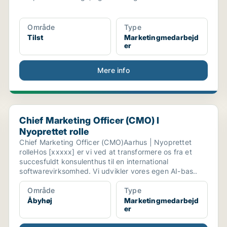
Område
Type
Tilst
Marketingmedarbejd
er
Mere info
Chief Marketing Officer (CMO) I Nyoprettet rolle
Chief Marketing Officer (CMO) I
Nyoprettet rolle
Chief Marketing Officer (CMO)Aarhus | Nyoprettet
rolleHos [xxxxx] er vi ved at transformere os fra et
succesfuldt konsulenthus til en international
softwarevirksomhed. Vi udvikler vores egen AI-bas..
Område
Type
Åbyhøj
Marketingmedarbejd
er