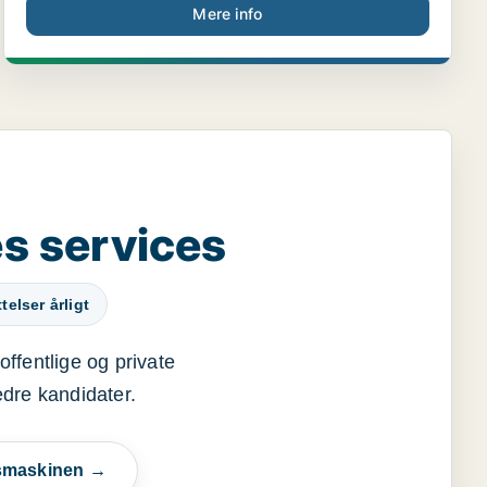
Mere info
s services
elser årligt
offentlige og private
edre kandidater.
esmaskinen →