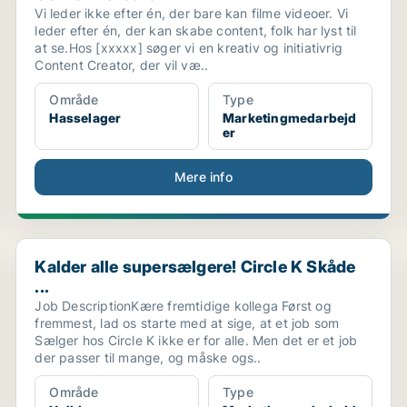
Vi leder ikke efter én, der bare kan filme videoer. Vi
leder efter én, der kan skabe content, folk har lyst til
at se.Hos [xxxxx] søger vi en kreativ og initiativrig
Content Creator, der vil væ..
Område
Type
Hasselager
Marketingmedarbejd
er
Mere info
Kalder alle supersælgere! Circle K Skåde ...
Kalder alle supersælgere! Circle K Skåde
...
Job DescriptionKære fremtidige kollega Først og
fremmest, lad os starte med at sige, at et job som
Sælger hos Circle K ikke er for alle. Men det er et job
der passer til mange, og måske ogs..
Område
Type