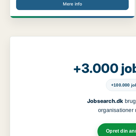
Mere info
+3.000 jo
+100.000 j
Jobsearch.dk
bruge
organisationer 
Opret din a