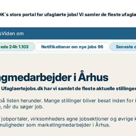
K´s store portal for ufaglærte jobs! Vi samler de fleste ufagl
s
Viden om
rede 24h
1.103
Notifikationer om nye jobs
96
Seneste 
ngmedarbejder i Århus
aglaertejobs.dk har vi samlet de fleste aktuelle stillinger,
listen herunder. Mange stillinger bliver besat inden for k
, når du søger job.
 jobportaler, virksomheders egne jobsektioner og øvrige 
obmuligheder som marketingmedarbejder i Århus.