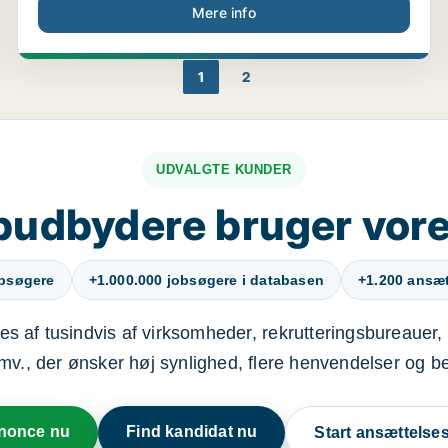
Mere info
1
2
UDVALGTE KUNDER
budbydere bruger vore
obsøgere
+1.000.000 jobsøgere i databasen
+1.200 ansætt
s af tusindvis af virksomheder, rekrutteringsbureauer, 
mv., der ønsker høj synlighed, flere henvendelser og b
nnonce nu
Find kandidat nu
Start ansættels