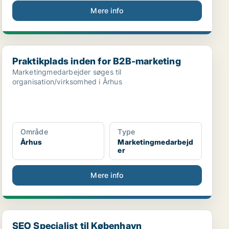
Mere info
Praktikplads inden for B2B-marketing
Praktikplads inden for B2B-marketing
Marketingmedarbejder søges til
organisation/virksomhed i Århus
Område
Type
Århus
Marketingmedarbejd
er
Mere info
SEO Specialist til København
SEO Specialist til København