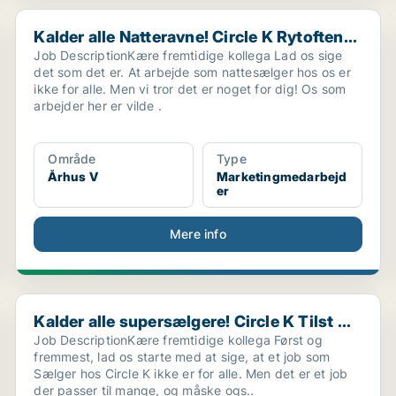
Kalder alle Natteravne! Circle K Rytoften...
Kalder alle Natteravne! Circle K Rytoften...
Job DescriptionKære fremtidige kollega Lad os sige
det som det er. At arbejde som nattesælger hos os er
ikke for alle. Men vi tror det er noget for dig! Os som
arbejder her er vilde .
Område
Type
Århus V
Marketingmedarbejd
er
Mere info
..
Kalder alle supersælgere! Circle K Tilst ...
Kalder alle supersælgere! Circle K Tilst ...
Job DescriptionKære fremtidige kollega Først og
fremmest, lad os starte med at sige, at et job som
Sælger hos Circle K ikke er for alle. Men det er et job
der passer til mange, og måske ogs..