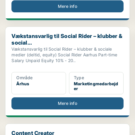
Mere info
Vækstansvarlig til Social Rider – klubber & social...
Vækstansvarlig til Social Rider – klubber &
social...
Vækstansvarlig til Social Rider – klubber & sociale
medier (deltid, equity) Social Rider Aarhus Part-time
Salary Unpaid Equity 10% - 20..
Område
Type
Århus
Marketingmedarbejd
er
Mere info
Content Creator
Content Creator