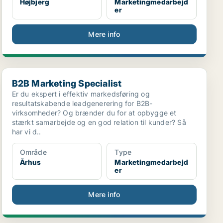
Højbjerg
Marketingmedarbejd
er
Mere info
B2B Marketing Specialist
B2B Marketing Specialist
Er du ekspert i effektiv markedsføring og
resultatskabende leadgenerering for B2B-
virksomheder? Og brænder du for at opbygge et
stærkt samarbejde og en god relation til kunder? Så
har vi d..
Område
Type
Århus
Marketingmedarbejd
er
Mere info