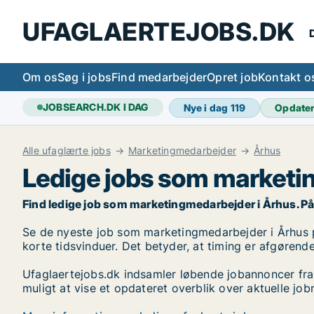
UFAGLAERTEJOBS.DK
D
Om os
Søg i jobs
Find medarbejder
Opret job
Kontakt o
JOBSEARCH.DK I DAG
Nye i dag
119
Opdate
Alle ufaglærte jobs
Marketingmedarbejder
Århus
Ledige jobs som marketi
Find ledige job som marketingmedarbejder i Århus. På Uf
Se de nyeste job som marketingmedarbejder i Århus på 
korte tidsvinduer. Det betyder, at timing er afgørende
Ufaglaertejobs.dk indsamler løbende jobannoncer fra
muligt at vise et opdateret overblik over aktuelle j