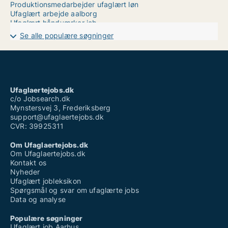
Produktionsmedarbejder ufaglært løn
Ufaglært arbejde aalborg
Ufaglært håndværker job
Ufaglært job helsingør
Se alle populære søgninger
Ufaglært job middelfart
Ufaglært job rigshospitalet
Ufaglært job sjælland
Ufaglært job tønder
Ufaglært montør løn
Ufaglært plejehjemsmedhjælper
Ufaglaertejobs.dk
Ufaglært tagdækker løn
c/o Jobsearch.dk
Mynstersvej 3, Frederiksberg
support@ufaglaertejobs.dk
CVR: 39925311
Om Ufaglaertejobs.dk
Om Ufaglaertejobs.dk
Kontakt os
Nyheder
Ufaglært jobleksikon
Spørgsmål og svar om ufaglærte jobs
Data og analyse
Populære søgninger
Ufaglært job Aarhus