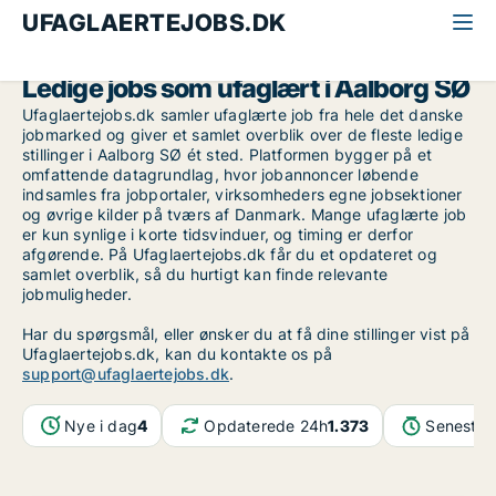
UFAGLAERTEJOBS.DK
Alle ufaglærte jobs
Aalborg
Aalborg SØ
Ledige jobs som ufaglært i Aalborg SØ
Ufaglaertejobs.dk samler ufaglærte job fra hele det danske
jobmarked og giver et samlet overblik over de fleste ledige
stillinger i Aalborg SØ ét sted. Platformen bygger på et
omfattende datagrundlag, hvor jobannoncer løbende
indsamles fra jobportaler, virksomheders egne jobsektioner
og øvrige kilder på tværs af Danmark. Mange ufaglærte job
er kun synlige i korte tidsvinduer, og timing er derfor
afgørende. På Ufaglaertejobs.dk får du et opdateret og
samlet overblik, så du hurtigt kan finde relevante
jobmuligheder.
Har du spørgsmål, eller ønsker du at få dine stillinger vist på
Ufaglaertejobs.dk, kan du kontakte os på
support@ufaglaertejobs.dk
.
Nye i dag
4
Opdaterede 24h
1.373
Seneste 