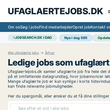
UFAGLAERTEJOBS.DK
D
Om os
Søg i jobs
Find medarbejder
Opret job
Kontakt o
JOBSEARCH.DK I DAG
Nye i dag
585
Opdat
Alle ufaglærte jobs
Århus
Ledige jobs som ufaglært
Ufaglaertejobs.dk samler ufaglærte job fra hele det d
på et omfattende datagrundlag, hvor jobannoncer løb
Mange ufaglærte job er kun synlige i korte tidsvindue
kan finde relevante jobmuligheder.
Har du spørgsmål, eller ønsker du at få dine stilling