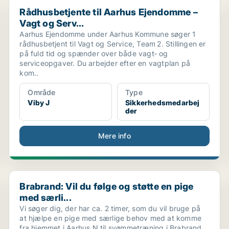
Rådhusbetjente til Aarhus Ejendomme – Vagt og Serv...
Rådhusbetjente til Aarhus Ejendomme –
Vagt og Serv...
Aarhus Ejendomme under Aarhus Kommune søger 1
rådhusbetjent til Vagt og Service, Team 2. Stillingen er
på fuld tid og spænder over både vagt‑ og
serviceopgaver. Du arbejder efter en vagtplan på
kom..
Område
Type
Viby J
Sikkerhedsmedarbej
der
Mere info
Brabrand: Vil du følge og støtte en pige med særli...
Brabrand: Vil du følge og støtte en pige
med særli...
Vi søger dig, der har ca. 2 timer, som du vil bruge på
at hjælpe en pige med særlige behov med at komme
fra hjemmet i Aarhus N til svømmetræning i Brabrand