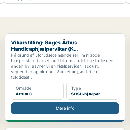
..
Vikarstilling: Søges Århus Handicaphjælpervikar (K...
Vikarstilling: Søges Århus
Handicaphjælpervikar (K...
På grund af uforudsete hændelser i min gode
hjælperstab: barsel, praktik i udlandet og studie i en
anden by, savner vi en hjælpervikar i august,
september og oktober. Samlet udgør det en
fuldtidsst..
Område
Type
Århus C
SOSU-hjælper
Mere info