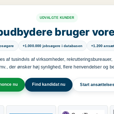
UDVALGTE KUNDER
budbydere bruger vore
obsøgere
+1.000.000 jobsøgere i databasen
+1.200 ansætt
s af tusindvis af virksomheder, rekrutteringsbureauer, 
mv., der ønsker høj synlighed, flere henvendelser og b
nnonce nu
Find kandidat nu
Start ansættels