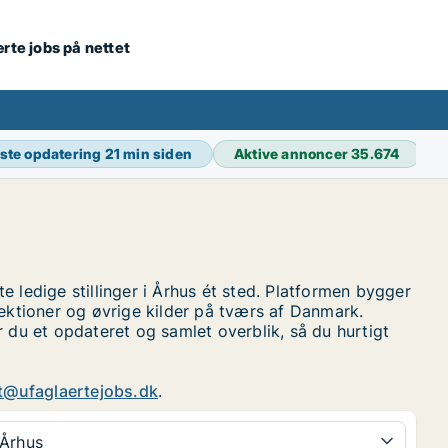
ærte jobs på nettet
ste opdatering
21 min siden
Aktive annoncer
35.674
 ledige stillinger i Århus ét sted. Platformen bygger
ektioner og øvrige kilder på tværs af Danmark.
r du et opdateret og samlet overblik, så du hurtigt
t@ufaglaertejobs.dk
.
Århus