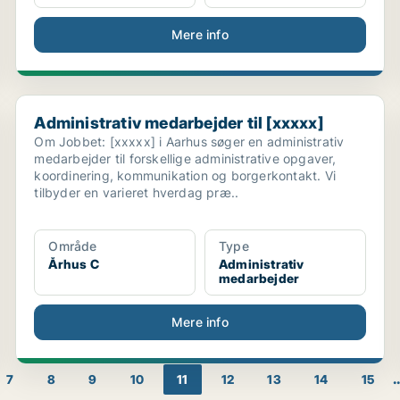
Mere info
e
Administrativ medarbejder til [xxxxx]
Administrativ medarbejder til [xxxxx]
Om Jobbet: [xxxxx] i Aarhus søger en administrativ
medarbejder til forskellige administrative opgaver,
koordinering, kommunikation og borgerkontakt. Vi
tilbyder en varieret hverdag præ..
Område
Type
Århus C
Administrativ
medarbejder
Mere info
.
7
8
9
10
11
12
13
14
15