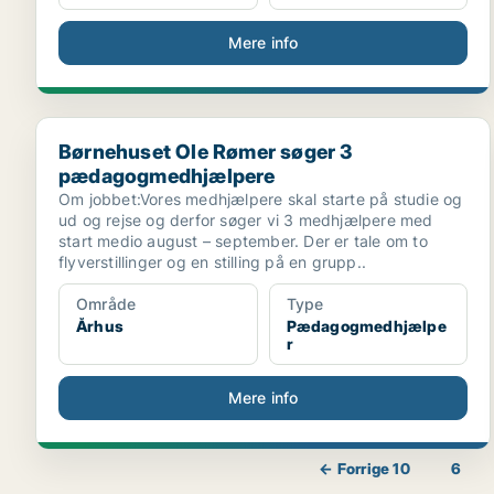
Mere info
Børnehuset Ole Rømer søger 3 pædagogmedhjælper
Børnehuset Ole Rømer søger 3
pædagogmedhjælpere
Om jobbet:Vores medhjælpere skal starte på studie og
ud og rejse og derfor søger vi 3 medhjælpere med
start medio august – september. Der er tale om to
flyverstillinger og en stilling på en grupp..
Område
Type
Århus
Pædagogmedhjælpe
r
Mere info
← Forrige 10
6