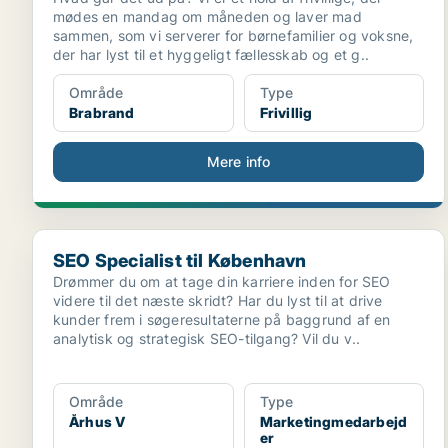
mødes en mandag om måneden og laver mad
sammen, som vi serverer for børnefamilier og voksne,
der har lyst til et hyggeligt fællesskab og et g..
Område
Type
Brabrand
Frivillig
Mere info
SEO Specialist til København
SEO Specialist til København
Drømmer du om at tage din karriere inden for SEO
videre til det næste skridt? Har du lyst til at drive
kunder frem i søgeresultaterne på baggrund af en
analytisk og strategisk SEO-tilgang? Vil du v..
Område
Type
Århus V
Marketingmedarbejd
er