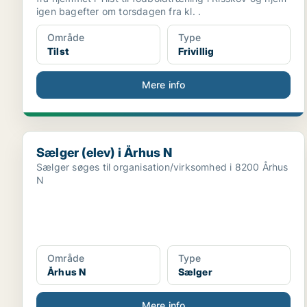
igen bagefter om torsdagen fra kl. .
Område
Type
Tilst
Frivillig
Mere info
Sælger (elev) i Århus N
Sælger (elev) i Århus N
Sælger søges til organisation/virksomhed i 8200 Århus
N
Område
Type
Århus N
Sælger
Mere info