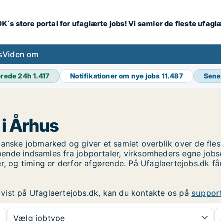
K´s store portal for ufaglærte jobs! Vi samler de fleste ufagl
s
Viden om
erede 24h
1.417
Notifikationer om nye jobs
11.487
Sene
 i Århus
anske jobmarked og giver et samlet overblik over de fleste
ende indsamles fra jobportaler, virksomheders egne jobs
r, og timing er derfor afgørende. På Ufaglaertejobs.dk få
er vist på Ufaglaertejobs.dk, kan du kontakte os på
suppor
Vælg jobtype