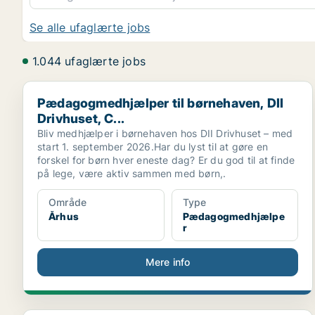
Se alle ufaglærte jobs
1.044 ufaglærte jobs
Pædagogmedhjælper til børnehaven, DII Drivhuset, C.
Pædagogmedhjælper til børnehaven, DII
Drivhuset, C...
Bliv medhjælper i børnehaven hos DII Drivhuset – med
start 1. september 2026.Har du lyst til at gøre en
forskel for børn hver eneste dag? Er du god til at finde
på lege, være aktiv sammen med børn,.
Område
Type
Århus
Pædagogmedhjælpe
r
Mere info