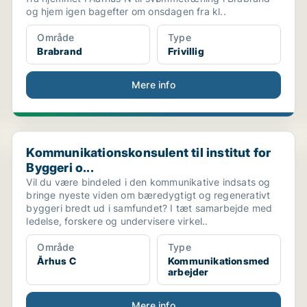
og hjem igen bagefter om onsdagen fra kl..
Område
Type
Brabrand
Frivillig
Mere info
Kommunikationskonsulent til institut for Byggeri o...
Kommunikationskonsulent til institut for
Byggeri o...
Vil du være bindeled i den kommunikative indsats og
bringe nyeste viden om bæredygtigt og regenerativt
byggeri bredt ud i samfundet? I tæt samarbejde med
ledelse, forskere og undervisere virkel..
Område
Type
Århus C
Kommunikationsmed
arbejder
Mere info