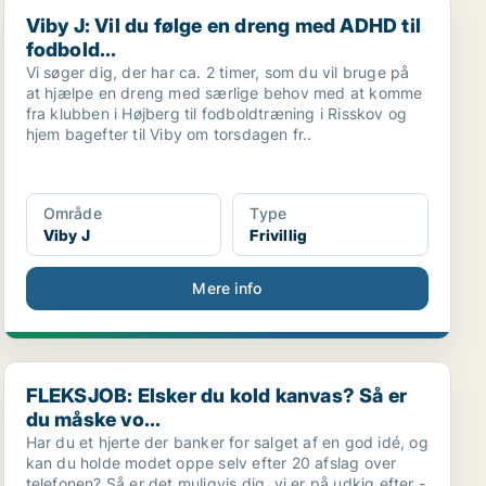
Viby J: Vil du følge en dreng med ADHD til fodbold...
Viby J: Vil du følge en dreng med ADHD til
fodbold...
Vi søger dig, der har ca. 2 timer, som du vil bruge på
at hjælpe en dreng med særlige behov med at komme
fra klubben i Højberg til fodboldtræning i Risskov og
hjem bagefter til Viby om torsdagen fr..
Område
Type
Viby J
Frivillig
Mere info
FLEKSJOB: Elsker du kold kanvas? Så er du måske vo...
FLEKSJOB: Elsker du kold kanvas? Så er
du måske vo...
Har du et hjerte der banker for salget af en god idé, og
kan du holde modet oppe selv efter 20 afslag over
telefonen? Så er det muligvis dig, vi er på udkig efter -