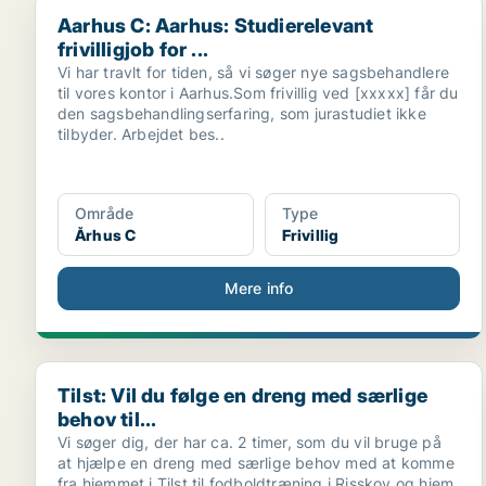
Aarhus C: Aarhus: Studierelevant frivilligjob for ...
Aarhus C: Aarhus: Studierelevant
frivilligjob for ...
Vi har travlt for tiden, så vi søger nye sagsbehandlere
til vores kontor i Aarhus.Som frivillig ved [xxxxx] får du
den sagsbehandlingserfaring, som jurastudiet ikke
tilbyder. Arbejdet bes..
Område
Type
Århus C
Frivillig
Mere info
Tilst: Vil du følge en dreng med særlige behov til...
Tilst: Vil du følge en dreng med særlige
behov til...
Vi søger dig, der har ca. 2 timer, som du vil bruge på
at hjælpe en dreng med særlige behov med at komme
fra hjemmet i Tilst til fodboldtræning i Risskov og hjem