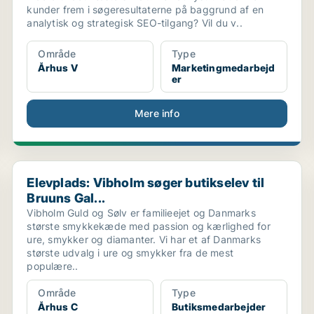
kunder frem i søgeresultaterne på baggrund af en
analytisk og strategisk SEO-tilgang? Vil du v..
Område
Type
Århus V
Marketingmedarbejd
er
Mere info
Elevplads: Vibholm søger butikselev til Bruuns Gal...
Elevplads: Vibholm søger butikselev til
Bruuns Gal...
Vibholm Guld og Sølv er familieejet og Danmarks
største smykkekæde med passion og kærlighed for
ure, smykker og diamanter. Vi har et af Danmarks
største udvalg i ure og smykker fra de mest
populære..
Område
Type
Århus C
Butiksmedarbejder