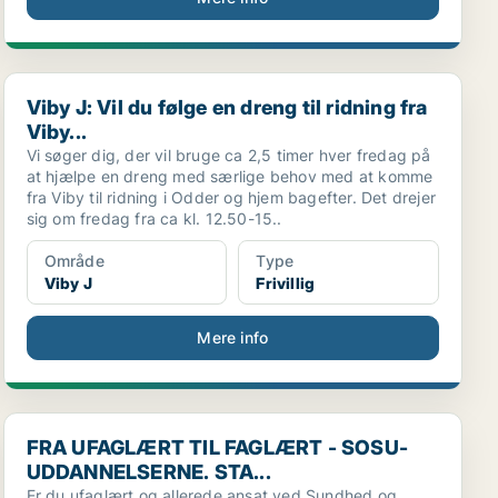
Viby J: Vil du følge en dreng til ridning fra Viby...
Viby J: Vil du følge en dreng til ridning fra
Viby...
Vi søger dig, der vil bruge ca 2,5 timer hver fredag på
at hjælpe en dreng med særlige behov med at komme
fra Viby til ridning i Odder og hjem bagefter. Det drejer
sig om fredag fra ca kl. 12.50-15..
Område
Type
Viby J
Frivillig
Mere info
FRA UFAGLÆRT TIL FAGLÆRT - SOSU-UDDANNELSERNE.
FRA UFAGLÆRT TIL FAGLÆRT - SOSU-
UDDANNELSERNE. STA...
Er du ufaglært og allerede ansat ved Sundhed og