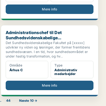
Mere info
Administrationschef til Det Sundhedsvidenskabelige...
Administrationschef til Det
Sundhedsvidenskabelige...
Det Sundhedsvidenskabelige Fakultet på [xxxxx]
udvikler ny viden og løsninger, der former fremtidens
sundhedsvæsen. I en tid, hvor sundhedsområdet er
under hastig transformation, og hv..
Område
Type
Århus C
Administrativ
medarbejder
Mere info
..
44
Næste 10 →