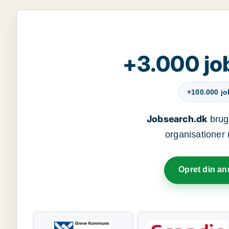
+3.000 jo
+100.000 j
Jobsearch.dk
bruge
organisationer 
Opret din a