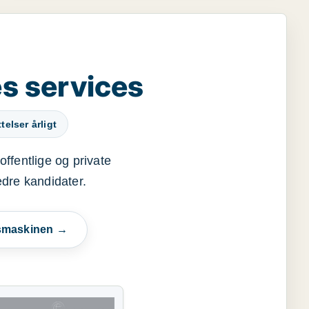
s services
elser årligt
offentlige og private
edre kandidater.
esmaskinen →