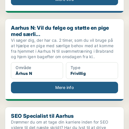
Aarhus N: Vil du følge og støtte en pige med særli...
Aarhus N: Vil du følge og støtte en pige
med særli...
Vi søger dig, der har ca. 2 timer, som du vil bruge på
at hjælpe en pige med særlige behov med at komme
fra hjemmet i Aarhus N til svømmetræning i Brabrand
og hjem igen bagefter om onsdagen fra kl..
Område
Type
Århus N
Frivillig
Mere info
SEO Specialist til Aarhus
SEO Specialist til Aarhus
Drømmer du om at tage din karriere inden for SEO
videre til det næste skridt? Har du lyst til at drive