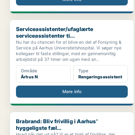
Serviceassistenter/ufaglærte serviceassistenter ti...
Serviceassistenter/ufaglærte
serviceassistenter ti...
Nu har du chancen for at blive en del af Forsyning &
Service på Aarhus Universitetshospital. Vi søger nye
kollegaer til faste stillinger, med en gennemsnitlig
arbejdstid på 37 timer om ugen med an..
Område
Type
Århus N
Rengøringsassistent
Mere info
Brabrand: Bliv frivillig i Aarhus' hyggeligste fæl...
Brabrand: Bliv frivillig i Aarhus'
hyggeligste fæl...
Hvad går det ud på? Vi er et hold af frivillige, der