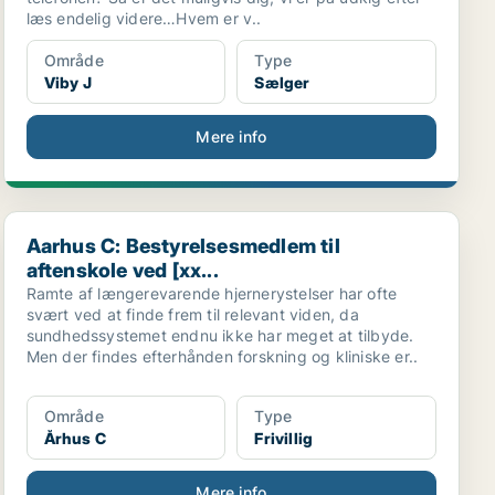
læs endelig videre…Hvem er v..
Område
Type
Viby J
Sælger
Mere info
Aarhus C: Bestyrelsesmedlem til aftenskole ved [xx...
Aarhus C: Bestyrelsesmedlem til
aftenskole ved [xx...
Ramte af længerevarende hjernerystelser har ofte
svært ved at finde frem til relevant viden, da
sundhedssystemet endnu ikke har meget at tilbyde.
Men der findes efterhånden forskning og kliniske er..
Område
Type
Århus C
Frivillig
Mere info