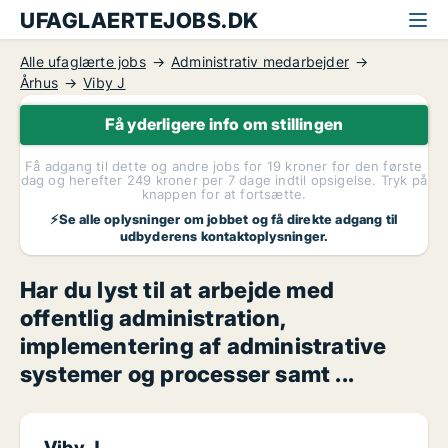
UFAGLAERTEJOBS.DK
Alle ufaglærte jobs
Administrativ medarbejder
Århus
Viby J
Få yderligere info om stillingen
Få adgang til dette og andre jobs for 19 kroner for den første
dag og herefter 249 kroner per 7 dage indtil opsigelse. Tryk på
knappen for at fortsætte.
⚡Se alle oplysninger om jobbet og få direkte adgang til
udbyderens kontaktoplysninger.
Har du lyst til at arbejde med
offentlig administration,
implementering af administrative
systemer og processer samt ...
Viby J