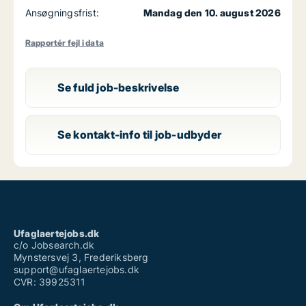
Ansøgningsfrist:
Mandag den 10. august 2026
Rapportér fejl i data
Se fuld job-beskrivelse
Se kontakt-info til job-udbyder
Ufaglaertejobs.dk
c/o Jobsearch.dk
Mynstersvej 3, Frederiksberg
support@ufaglaertejobs.dk
CVR: 39925311