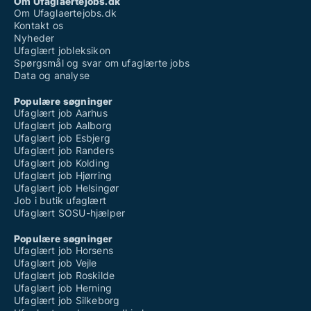
Om Ufaglaertejobs.dk
Om Ufaglaertejobs.dk
Kontakt os
Nyheder
Ufaglært jobleksikon
Spørgsmål og svar om ufaglærte jobs
Data og analyse
Populære søgninger
Ufaglært job Aarhus
Ufaglært job Aalborg
Ufaglært job Esbjerg
Ufaglært job Randers
Ufaglært job Kolding
Ufaglært job Hjørring
Ufaglært job Helsingør
Job i butik ufaglært
Ufaglært SOSU-hjælper
Populære søgninger
Ufaglært job Horsens
Ufaglært job Vejle
Ufaglært job Roskilde
Ufaglært job Herning
Ufaglært job Silkeborg