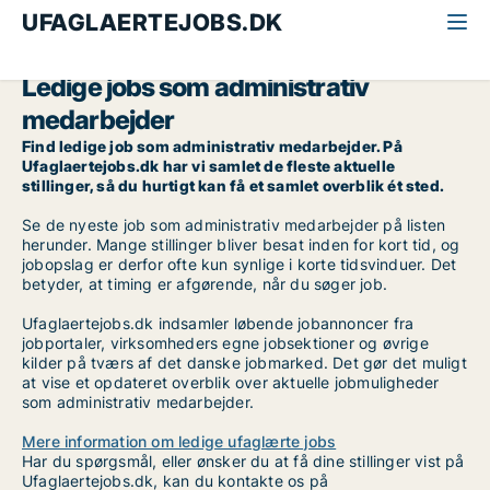
UFAGLAERTEJOBS.DK
Alle ufaglærte jobs
Administrativ medarbejder
Ledige jobs som administrativ
medarbejder
Find ledige job som administrativ medarbejder. På
Ufaglaertejobs.dk har vi samlet de fleste aktuelle
stillinger, så du hurtigt kan få et samlet overblik ét sted.
Se de nyeste job som administrativ medarbejder på listen
herunder. Mange stillinger bliver besat inden for kort tid, og
jobopslag er derfor ofte kun synlige i korte tidsvinduer. Det
betyder, at timing er afgørende, når du søger job.
Ufaglaertejobs.dk indsamler løbende jobannoncer fra
jobportaler, virksomheders egne jobsektioner og øvrige
kilder på tværs af det danske jobmarked. Det gør det muligt
at vise et opdateret overblik over aktuelle jobmuligheder
som administrativ medarbejder.
Mere information om ledige ufaglærte jobs
Har du spørgsmål, eller ønsker du at få dine stillinger vist på
Ufaglaertejobs.dk, kan du kontakte os på