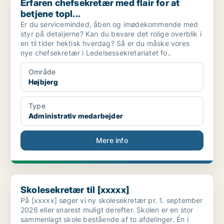
Erfaren chefsekretær med flair for at
betjene topl...
Er du serviceminded, åben og imødekommende med
styr på detaljerne? Kan du bevare det rolige overblik i
en til tider hektisk hverdag? Så er du måske vores
nye chefsekretær i Ledelsessekretariatet fo..
Område
Højbjerg
Type
Administrativ medarbejder
Mere info
Skolesekretær til [xxxxx]
Skolesekretær til [xxxxx]
På [xxxxx] søger vi ny skolesekretær pr. 1. september
2026 eller snarest muligt derefter. Skolen er en stor
sammenlagt skole bestående af to afdelinger. Én i