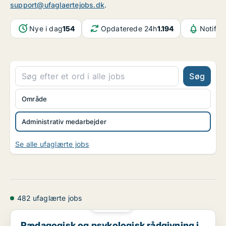
support@ufaglaertejobs.dk
.
Nye i dag
154
Opdaterede 24h
1.194
Notifik
Søg
Område
Administrativ medarbejder
Se alle ufaglærte jobs
482 ufaglærte jobs
PLATIN
Pædagogisk og psykologisk rådgivning i Greve søger...
Pædagogisk og psykologisk rådgivning i