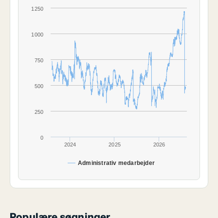
1250
1000
750
500
250
0
2024
2025
2026
Administrativ medarbejder
Populære søgninger