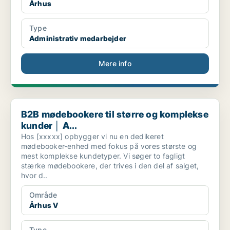
Århus
Type
Administrativ medarbejder
Mere info
B2B mødebookere til større og komplekse kunder │ A...
B2B mødebookere til større og komplekse
kunder │ A...
Hos [xxxxx] opbygger vi nu en dedikeret
mødebooker-enhed med fokus på vores største og
mest komplekse kundetyper. Vi søger to fagligt
stærke mødebookere, der trives i den del af salget,
hvor d..
Område
Århus V
Type