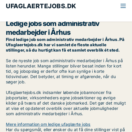
UFAGLAERTEJOBS.DK
Alle ufaglærte jobs
Administrativ medarbejder
Århus
Ledige jobs som administrativ
medarbejder i Århus
Find ledige job som administrativ medarbejder i Århus. På
Ufaglaertejobs.dk har vi samlet de fleste aktuelle
stillinger, så du hurtigt kan få et samlet overblik ét sted.
Se de nyeste job som administrativ medarbejder i Århus på
listen herunder. Mange stillinger bliver besat inden for kort
tid, og jobopslag er derfor ofte kun synlige i korte
tidsvinduer. Det betyder, at timing er afgørende, når du
søger job.
Ufaglaertejobs.dk indsamler løbende jobannoncer fra
jobportaler, virksomheders egne jobsektioner og øvrige
kilder på tværs af det danske jobmarked. Det gør det muligt
at vise et opdateret overblik over aktuelle jobmuligheder
som administrativ medarbejder i Århus.
Mere information om ledige ufaglærte jobs
Har du spørgsmål, eller ønsker du at få dine stillinger vist på