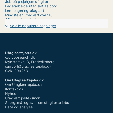
Job på plejehjem ufaglært
Lagerarbejde ufaglært aalborg
Løn rengøring ufaglært
Mindsteløn ufaglært over 18
Offshore job ufaglært løn
Ufaglært arbejde århus
Se alle populære søgninger
Ufaglært deltidsjob københavn
Ufaglært job herlev
Ufaglært job herning
Ufaglært job høje-taastrup
Ufaglært pædagog vikar løn
Ufaglært pædagogmedhjælper
Ufaglaertejobs.dk
Ufaglært sosu hjælper
c/o Jobsearch.dk
Mynstersvej 3, Frederiksberg
support@ufaglaertejobs.dk
CVR: 39925311
Om Ufaglaertejobs.dk
Om Ufaglaertejobs.dk
Kontakt os
Nyheder
Ufaglært jobleksikon
Spørgsmål og svar om ufaglærte jobs
Data og analyse