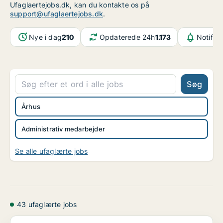
Ufaglaertejobs.dk, kan du kontakte os på
support@ufaglaertejobs.dk
.
Nye i dag
210
Opdaterede 24h
1.173
Notifik
Søg
Århus
Administrativ medarbejder
Se alle ufaglærte jobs
43 ufaglærte jobs
Erfaren chefsekretær med flair for at betjene topl...