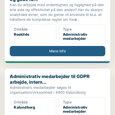
Kan du arbejde med ordentlighed og faglighed på den
ene side og effektivitet på den anden? Har du skarpe
analytiske evner, som du gerne vil anvende til bl.a. at
håndtere de komplekse regler om foræ..
Område
Type
Roskilde
Administrativ
medarbejder
Mere info
Administrativ medarbejder til GDPR arbejde, intern...
Administrativ medarbejder til GDPR
arbejde, intern...
Administrativ medarbejder søges til
organisation/virksomhed i 4400 Kalundborg
Område
Type
Kalundborg
Administrativ
medarbejder