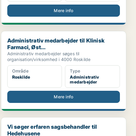
Mere info
Administrativ medarbejder til Klinisk Farmaci, Øst...
Administrativ medarbejder til Klinisk
Farmaci, Øst...
Administrativ medarbejder søges til
organisation/virksomhed i 4000 Roskilde
Område
Type
Roskilde
Administrativ
medarbejder
Mere info
Vi søger erfaren sagsbehandler til Hedehusene
Vi søger erfaren sagsbehandler til
Hedehusene