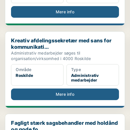
Mere info
Kreativ afdelingssekretær med sans for kommunikati...
Kreativ afdelingssekretær med sans for
kommunikati...
Administrativ medarbejder søges til
organisation/virksomhed i 4000 Roskilde
Område
Type
Roskilde
Administrativ
medarbejder
Mere info
Fagligt stærk sagsbehandler med holdånd og gode fo..
Fagligt stærk sagsbehandler med holdånd
og gode fo...