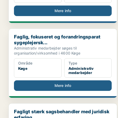
Mere info
Faglig, fokuseret og forandringsparat sygeplejersk...
Faglig, fokuseret og forandringsparat
sygeplejersk...
Administrativ medarbejder søges til
organisation/virksomhed i 4600 Køge
Område
Type
Køge
Administrativ
medarbejder
Mere info
Fagligt stærk sagsbehandler med juridisk erfaring ...
Fagligt stærk sagsbehandler med juridisk
erfaring ...