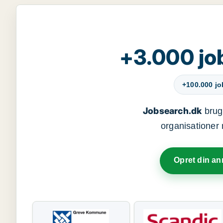
+3.000 jo
+100.000 j
Jobsearch.dk
bruge
organisationer 
Opret din a