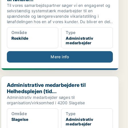
Til vores samarbejdspartner søger vi en engageret og
selvstændig systemstærk medarbejder til en
spændende og længerevarende vikariatstilling i
lønafdelingen hos en af vores kunder. Du bliver en del..
Område
Type
Roskilde
Administrativ
medarbejder
Mere info
Administrative medarbejdere til Helhedsplejen (tid...
Administrative medarbejdere til
Helhedsplejen (tid...
Administrativ medarbejder søges til
organisation/virksomhed i 4200 Slagelse
Område
Type
Slagelse
Administrativ
medarbejder