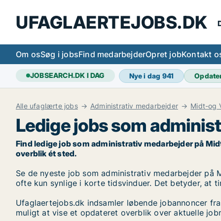
UFAGLAERTEJOBS.DK
D
Om os
Søg i jobs
Find medarbejder
Opret job
Kontakt o
JOBSEARCH.DK I DAG
Nye i dag
941
Opdate
Alle ufaglærte jobs
Administrativ medarbejder
Midt-og 
Ledige jobs som administ
Find ledige job som administrativ medarbejder på Midt-o
overblik ét sted.
Se de nyeste job som administrativ medarbejder på Mid
ofte kun synlige i korte tidsvinduer. Det betyder, at 
Ufaglaertejobs.dk indsamler løbende jobannoncer fra
muligt at vise et opdateret overblik over aktuelle j