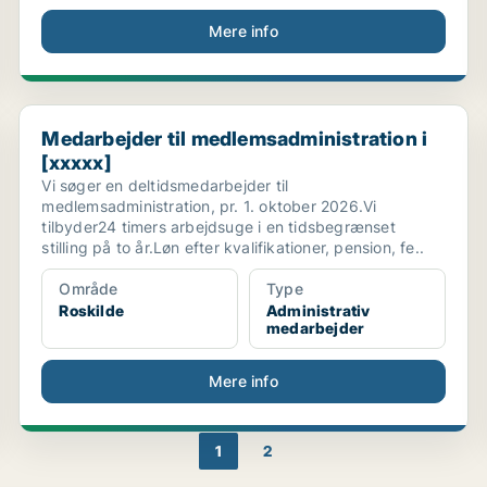
Mere info
.
Medarbejder til medlemsadministration i [xxxxx]
Medarbejder til medlemsadministration i
[xxxxx]
Vi søger en deltidsmedarbejder til
medlemsadministration, pr. 1. oktober 2026.Vi
tilbyder24 timers arbejdsuge i en tidsbegrænset
stilling på to år.Løn efter kvalifikationer, pension, fe..
Område
Type
Roskilde
Administrativ
medarbejder
Mere info
1
2