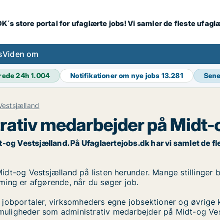
K´s store portal for ufaglærte jobs! Vi samler de fleste ufagl
s
Viden om
rede 24h
1.004
Notifikationer om nye jobs
13.281
Sene
Vestsjælland
rativ medarbejder på Midt-
g Vestsjælland. På Ufaglaertejobs.dk har vi samlet de flest
t-og Vestsjælland på listen herunder. Mange stillinger bl
timing er afgørende, når du søger job.
 jobportaler, virksomheders egne jobsektioner og øvrige 
obmuligheder som administrativ medarbejder på Midt-og Ve