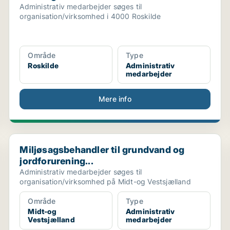
Administrativ medarbejder søges til
organisation/virksomhed i 4000 Roskilde
Område
Type
Roskilde
Administrativ
medarbejder
Mere info
Miljøsagsbehandler til grundvand og jordforurening...
Miljøsagsbehandler til grundvand og
jordforurening...
Administrativ medarbejder søges til
organisation/virksomhed på Midt-og Vestsjælland
Område
Type
Midt-og
Administrativ
Vestsjælland
medarbejder