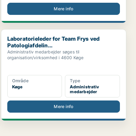
Mere info
Laboratorieleder for Team Frys ved Patologiafdelin...
Laboratorieleder for Team Frys ved
Patologiafdelin...
Administrativ medarbejder søges til
organisation/virksomhed i 4600 Køge
Område
Type
Køge
Administrativ
medarbejder
Mere info