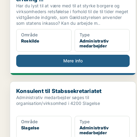
Har du lyst til at være med til at styrke borgere og
virksomheders retsfølelse i forhold til de til tider meget
vidtgående indgreb, som Gældsstyrelsen anvender
som statens inkasso? Kan du arbejde m..
Område
Type
Roskilde
Administrativ
medarbejder
Mere info
Konsulent til Stabssekretariatet
Konsulent til Stabssekretariatet
Administrativ medarbejder søges til
organisation/virksomhed i 4200 Slagelse
Område
Type
Slagelse
Administrativ
medarbejder