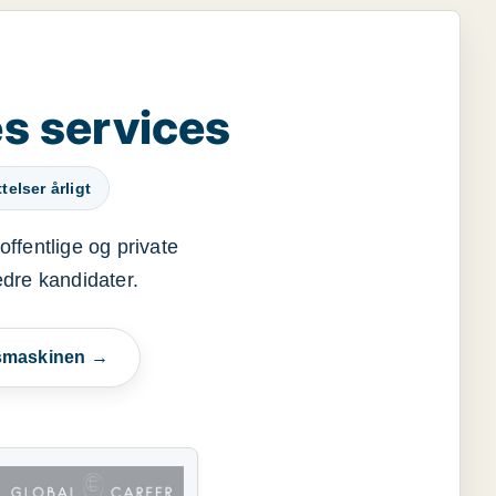
s services
elser årligt
offentlige og private
edre kandidater.
esmaskinen →