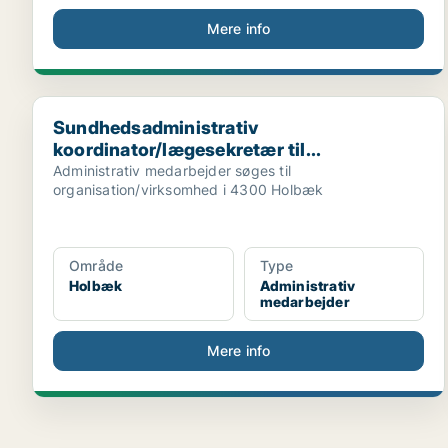
Mere info
Sundhedsadministrativ koordinator/lægesekretær til..
Sundhedsadministrativ
koordinator/lægesekretær til...
Administrativ medarbejder søges til
organisation/virksomhed i 4300 Holbæk
Område
Type
Holbæk
Administrativ
medarbejder
Mere info