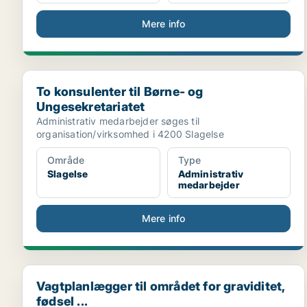
Mere info
To konsulenter til Børne- og Ungesekretariatet
To konsulenter til Børne- og
Ungesekretariatet
Administrativ medarbejder søges til
organisation/virksomhed i 4200 Slagelse
Område
Type
Slagelse
Administrativ
medarbejder
Mere info
Vagtplanlægger til området for graviditet, fødsel ...
Vagtplanlægger til området for graviditet,
fødsel ...