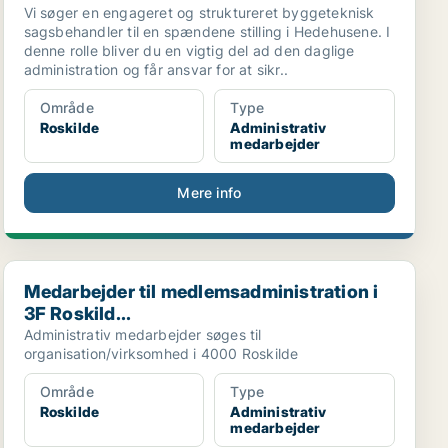
Vi søger en engageret og struktureret byggeteknisk
sagsbehandler til en spændene stilling i Hedehusene. I
denne rolle bliver du en vigtig del ad den daglige
administration og får ansvar for at sikr..
Område
Type
Roskilde
Administrativ
medarbejder
Mere info
Medarbejder til medlemsadministration i 3F Roskild...
Medarbejder til medlemsadministration i
3F Roskild...
Administrativ medarbejder søges til
organisation/virksomhed i 4000 Roskilde
Område
Type
Roskilde
Administrativ
medarbejder