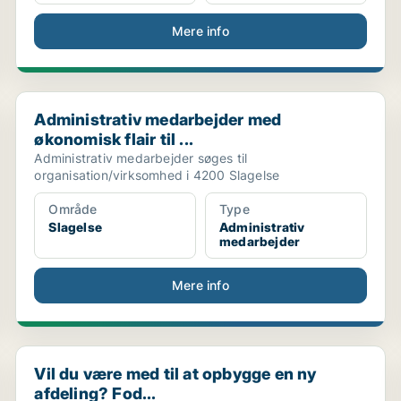
Mere info
Administrativ medarbejder med økonomisk flair til ...
Administrativ medarbejder med
økonomisk flair til ...
Administrativ medarbejder søges til
organisation/virksomhed i 4200 Slagelse
Område
Type
Slagelse
Administrativ
medarbejder
Mere info
Vil du være med til at opbygge en ny afdeling? Fod...
Vil du være med til at opbygge en ny
afdeling? Fod...