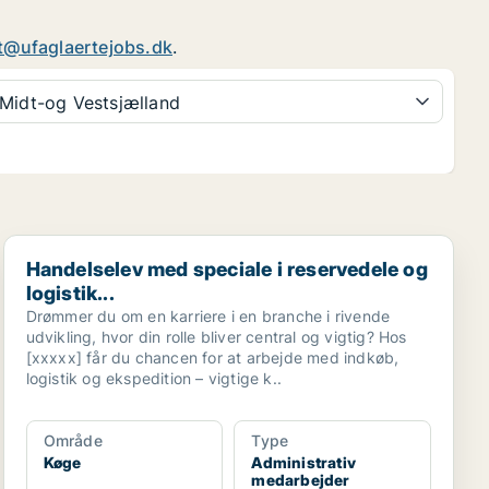
t@ufaglaertejobs.dk
.
Midt-og Vestsjælland
Handelselev med speciale i reservedele og logistik...
Handelselev med speciale i reservedele og
logistik...
Drømmer du om en karriere i en branche i rivende
udvikling, hvor din rolle bliver central og vigtig? Hos
[xxxxx] får du chancen for at arbejde med indkøb,
logistik og ekspedition – vigtige k..
Område
Type
Køge
Administrativ
medarbejder