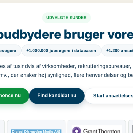
UDVALGTE KUNDER
budbydere bruger vore
obsøgere
+1.000.000 jobsøgere i databasen
+1.200 ansætt
s af tusindvis af virksomheder, rekrutteringsbureauer, 
mv., der ønsker høj synlighed, flere henvendelser og b
nnonce nu
Find kandidat nu
Start ansættels