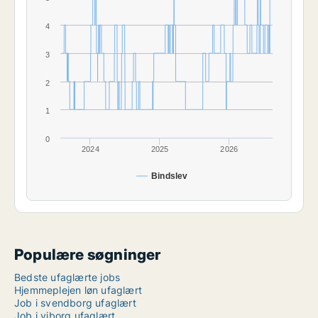
4
3
2
1
0
2024
2025
2026
Bindslev
Populære søgninger
Bedste ufaglærte jobs
Hjemmeplejen løn ufaglært
Job i svendborg ufaglært
Job i viborg ufaglært