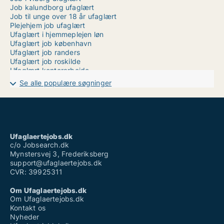
Job kalundborg ufaglært
Job til unge over 18 år ufaglært
Plejehjem job ufaglært
Ufaglært i hjemmeplejen løn
Ufaglært job københavn
Ufaglært job randers
Ufaglært job roskilde
Ufaglært kontorarbejde
Ufaglært montør job
Se alle populære søgninger
Ufaglært pædagog
Ufaglært pædagogmedhjælper løn
Ufaglært skovarbejder
Ufaglært sosu
Ufaglært timeløn
Ufaglærte
Ufaglaertejobs.dk
Ufaglærte jobs odense
c/o Jobsearch.dk
Mynstersvej 3, Frederiksberg
support@ufaglaertejobs.dk
CVR: 39925311
Om Ufaglaertejobs.dk
Om Ufaglaertejobs.dk
Kontakt os
Nyheder