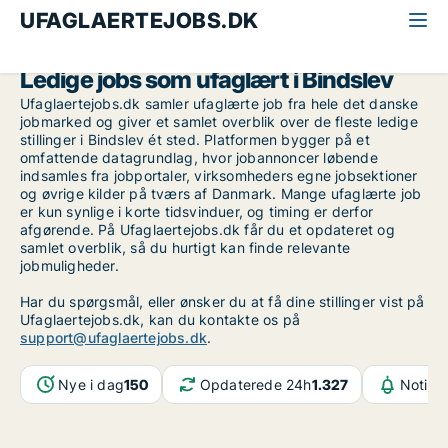
UFAGLAERTEJOBS.DK
Alle ufaglærte jobs
Nordjylland
Bindslev
Ledige jobs som ufaglært i Bindslev
Ufaglaertejobs.dk samler ufaglærte job fra hele det danske
jobmarked og giver et samlet overblik over de fleste ledige
stillinger i Bindslev ét sted. Platformen bygger på et
omfattende datagrundlag, hvor jobannoncer løbende
indsamles fra jobportaler, virksomheders egne jobsektioner
og øvrige kilder på tværs af Danmark. Mange ufaglærte job
er kun synlige i korte tidsvinduer, og timing er derfor
afgørende. På Ufaglaertejobs.dk får du et opdateret og
samlet overblik, så du hurtigt kan finde relevante
jobmuligheder.
Har du spørgsmål, eller ønsker du at få dine stillinger vist på
Ufaglaertejobs.dk, kan du kontakte os på
support@ufaglaertejobs.dk
.
Nye i dag
150
Opdaterede 24h
1.327
Notifik