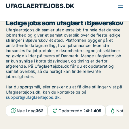
UFAGLAERTEJOBS.DK
Alle ufaglærte jobs
Midt-og Vestsjælland
Bjæverskov
Ledige jobs som ufaglært i Bjæverskov
Ufaglaertejobs.dk samler ufaglærte job fra hele det danske
jobmarked og giver et samlet overblik over de fleste ledige
stillinger i Bjæverskov ét sted. Platformen bygger på et
omfattende datagrundlag, hvor jobannoncer løbende
indsamles fra jobportaler, virksomheders egne jobsektioner
og øvrige kilder på tværs af Danmark. Mange ufaglærte job
er kun synlige i korte tidsvinduer, og timing er derfor
afgørende. På Ufaglaertejobs.dk får du et opdateret og
samlet overblik, så du hurtigt kan finde relevante
jobmuligheder.
Har du spørgsmål, eller ønsker du at få dine stillinger vist på
Ufaglaertejobs.dk, kan du kontakte os på
support@ufaglaertejobs.dk
.
Nye i dag
362
Opdaterede 24h
1.405
Notifi