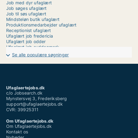
Job med dyr ufaglært
Job søges ufaglært
Job til søs ufaglært
Mindsteløn butik ufaglært
Produktionsmedarbejder ufaglært
Receptionist ufaglært
Ufaglært job fredericia
Ufaglært job odder
Ufaglært job syddanmark
Ufaglært jobs
Se alle populære søgninger
Ufaglært plejehjemsmedhjælper løn
Ufaglært receptionist løn
Ufaglært skraldemand løn
Ufaglært tagdækker løn
Ufaglært tømrer
Ufaglærte
Ufaglaertejobs.dk
Vikar ufaglært plejehjem
c/o Jobsearch.dk
Mynstersvej 3, Frederiksberg
support@ufaglaertejobs.dk
CVR: 39925311
Om Ufaglaertejobs.dk
Om Ufaglaertejobs.dk
Kontakt os
Nyheder