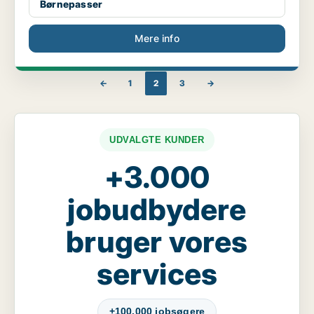
Børnepasser
Mere info
←
1
2
3
→
UDVALGTE KUNDER
+3.000
jobudbydere
bruger vores
services
+100.000 jobsøgere