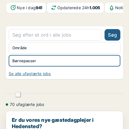
Nye i dag
941
Opdaterede 24h
1.005
Notifik
Søg
Område
Børnepasser
Se alle ufaglærte jobs
70 ufaglærte jobs
Er du vores nye gæstedagplejer i Hedensted?
Er du vores nye gæstedagplejer i
Hedensted?