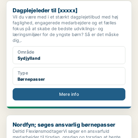
Dagplejeleder til [xxxxx]
Dagplejeleder til [xxxxx]
Vil du være med i et stærkt dagplejetilbud med høj
faglighed, engagerede medarbejdere og et fælles
fokus på at skabe de bedste udviklings- og
læringsmiljøer for de yngste børn? Så er det måske
dig,.
Område
Sydjylland
Type
Børnepasser
Mere info
Nordfyn; søges ansvarlig børnepasser
Nordfyn; søges ansvarlig børnepasser
Deltid FlexlønsmodtagerVi søger en ansvarfuld
medarbejder til tirsdag, onsdag og torsdag at hente