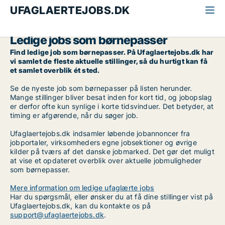
UFAGLAERTEJOBS.DK
Alle ufaglærte jobs
Børnepasser
Ledige jobs som børnepasser
Find ledige job som børnepasser. På Ufaglaertejobs.dk har
vi samlet de fleste aktuelle stillinger, så du hurtigt kan få
et samlet overblik ét sted.
Se de nyeste job som børnepasser på listen herunder.
Mange stillinger bliver besat inden for kort tid, og jobopslag
er derfor ofte kun synlige i korte tidsvinduer. Det betyder, at
timing er afgørende, når du søger job.
Ufaglaertejobs.dk indsamler løbende jobannoncer fra
jobportaler, virksomheders egne jobsektioner og øvrige
kilder på tværs af det danske jobmarked. Det gør det muligt
at vise et opdateret overblik over aktuelle jobmuligheder
som børnepasser.
Mere information om ledige ufaglærte jobs
Har du spørgsmål, eller ønsker du at få dine stillinger vist på
Ufaglaertejobs.dk, kan du kontakte os på
support@ufaglaertejobs.dk
.