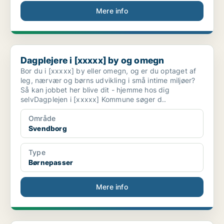
Mere info
Dagplejere i [xxxxx] by og omegn
Dagplejere i [xxxxx] by og omegn
Bor du i [xxxxx] by eller omegn, og er du optaget af
leg, nærvær og børns udvikling i små intime miljøer?
Så kan jobbet her blive dit - hjemme hos dig
selvDagplejen i [xxxxx] Kommune søger d..
Område
Svendborg
Type
Børnepasser
Mere info