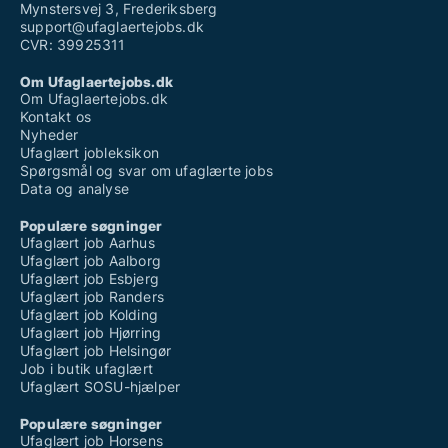
Mynstersvej 3, Frederiksberg
support@ufaglaertejobs.dk
CVR: 39925311
Om Ufaglaertejobs.dk
Om Ufaglaertejobs.dk
Kontakt os
Nyheder
Ufaglært jobleksikon
Spørgsmål og svar om ufaglærte jobs
Data og analyse
Populære søgninger
Ufaglært job Aarhus
Ufaglært job Aalborg
Ufaglært job Esbjerg
Ufaglært job Randers
Ufaglært job Kolding
Ufaglært job Hjørring
Ufaglært job Helsingør
Job i butik ufaglært
Ufaglært SOSU-hjælper
Populære søgninger
Ufaglært job Horsens