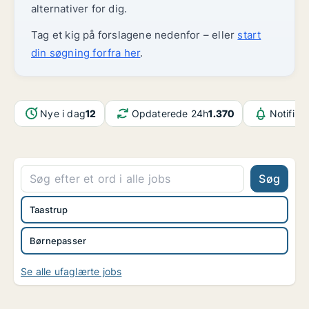
alternativer for dig.
Tag et kig på forslagene nedenfor – eller
start
din søgning forfra her
.
Nye i dag
12
Opdaterede 24h
1.370
Notifika
Søg
Taastrup
Børnepasser
Se alle ufaglærte jobs