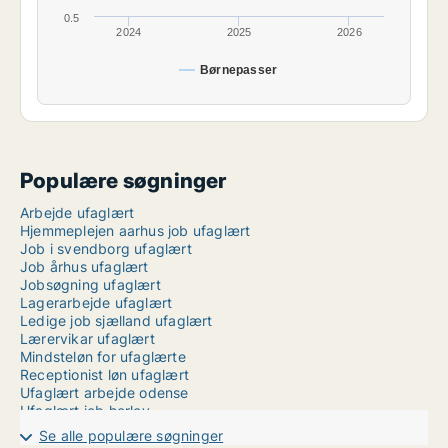
0.5
2024
2025
2026
Børnepasser
Populære søgninger
Arbejde ufaglært
Hjemmeplejen aarhus job ufaglært
Job i svendborg ufaglært
Job århus ufaglært
Jobsøgning ufaglært
Lagerarbejde ufaglært
Ledige job sjælland ufaglært
Lærervikar ufaglært
Mindsteløn for ufaglærte
Receptionist løn ufaglært
Ufaglært arbejde odense
Ufaglært job herlev
Ufaglært job herning
Se alle populære søgninger
Ufaglært job med god løn