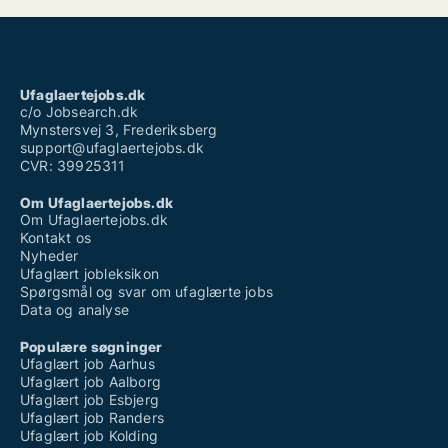
Ufaglært job silkeborg
Ufaglært job sorø
Ufaglært job vordingborg
Ufaglært novo nordisk
Ufaglært operatør novo nordisk
Ufaglaertejobs.dk
Vikarbureau odense ufaglært
c/o Jobsearch.dk
Mynstersvej 3, Frederiksberg
support@ufaglaertejobs.dk
CVR: 39925311
Om Ufaglaertejobs.dk
Om Ufaglaertejobs.dk
Kontakt os
Nyheder
Ufaglært jobleksikon
Spørgsmål og svar om ufaglærte jobs
Data og analyse
Populære søgninger
Ufaglært job Aarhus
Ufaglært job Aalborg
Ufaglært job Esbjerg
Ufaglært job Randers
Ufaglært job Kolding